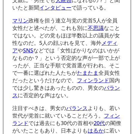
いたと新聞
インタビュー
で語っている。
マリン
政権を担う連立与党の党首5人が全員
女性だと述べたが、これも別に
不思議
なこと
ではない。どの党もほぼ半数以上の議員が女
性なのだ。5人の顔ぶれを見て、海外
メディ
ア
や
SNS
などでは「女性ばかりなのはいかが
なものか？」という否定的な声が一部で上が
ったが、正当な手順で党首選が行われ、そこ
で一番に選ばれた人たちが
たまたま
全員女性
だったというだけなので、
フィンランド
国内
では少し驚きはあったものの、男女の
バラン
ス
に否定的な声はない。
注目すべきは、男女の
バランス
よりも、若い
世代が党首に就いていることだろう。
フィン
ランド
では過去にも30代の首相や
20代
の閣僚
がいたこともあり、日本よりも
はるか
に若い