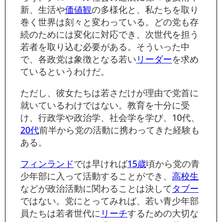
新、生活や
価値観
の多様化と、私たちを取り
巻く世界は刻々と変わっている。どの党も存
続のためには変化に対応でき、次世代を担う
若者を取り込む必要がある。そういった中
で、各政党は象徴となる若い
リーダー
を求め
ているというわけだ。
ただし、彼女たちは若さだけが理由で党首に
就いているわけではない。教育を十分に受
け、行政学や政治学、社会学を学び、10代、
20代
前半から党の活動に携わってきた経験も
ある。
フィンランド
では早ければ
15歳
頃から党の青
少年部に入って活動することができ、
高校生
などが政治活動に関わることは決して
タブー
ではない。党にとってみれば、若い青少年部
員たちは若者世代に
リーチ
するための大切な