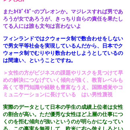
またｶｲｶﾞｲｶﾞｰのプレオンか。マジレスすれば男であ
ろうが女であろうが、きっちり自らの責任を果たし
てる人には誰も文句は言わないよ
フィンランドではクウォータ制で数合わせをしない
で男女平等社会を実現しているんだから、日本でク
ウォータ制でむりやり数合わせしようとしているの
は間違い、ということですね。
＞女性の方がビジネスの課題やリスクを見つけて早
めの解決につなげていく傾向が強く、教育レベルも
高くて専門知識や経験も豊富なうえ、国際感覚やコ
ミュニケーションに長けている はい男性蔑視
実際のデータとして日本の学生の成績上位者は女性
の割合が高い。ただ優秀な女性ほど上層の仕事につ
くのを拒む傾向が強いというのが明らかになってい
る。この事実を無視して、欧米に右へ倣えしろとい