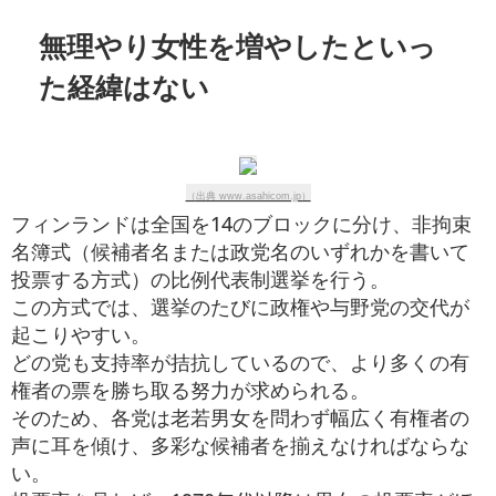
無理やり女性を増やしたといっ
た経緯はない
（出典 www.asahicom.jp）
フィンランドは全国を14のブロックに分け、非拘束
名簿式（候補者名または政党名のいずれかを書いて
投票する方式）の比例代表制選挙を行う。
この方式では、選挙のたびに政権や与野党の交代が
起こりやすい。
どの党も支持率が拮抗しているので、より多くの有
権者の票を勝ち取る努力が求められる。
そのため、各党は老若男女を問わず幅広く有権者の
声に耳を傾け、多彩な候補者を揃えなければならな
い。