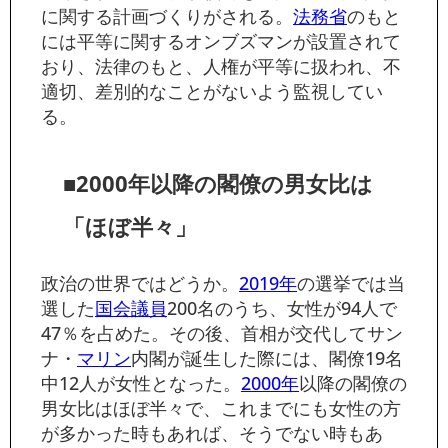
に関する計画づくりがされる。
法務省
のもと
には平等に関するオンブズマンが設置されて
おり、法律のもと、人権が平等に扱われ、不
適切、差別的なことがないよう監視してい
る。
■2000年以降の閣僚の男女比は
「ほぼ半々」
政治の世界ではどうか。
2019年
の選挙では当
選した
国会議員
200名のうち、女性が94人で
47％を占めた。その後、首相が交代してサン
ナ・
マリン
内閣が誕生した際には、閣僚19名
中12人が女性となった。
2000年
以降の閣僚の
男女比はほぼ半々で、これまでにも女性の方
が多かった時もあれば、そうでない時もあ