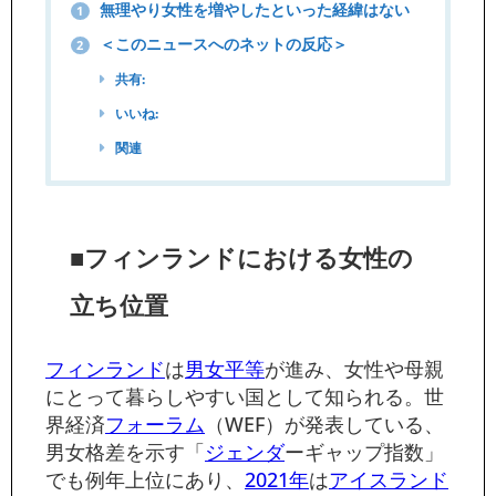
無理やり女性を増やしたといった経緯はない
1
＜このニュースへのネットの反応＞
2
共有:
いいね:
関連
■フィンランドにおける女性の
立ち位置
フィンランド
は
男女平等
が進み、女性や母親
にとって暮らしやすい国として知られる。世
界経済
フォーラム
（WEF）が発表している、
男女格差を示す「
ジェンダ
ーギャップ指数」
でも例年上位にあり、
2021年
は
アイスランド