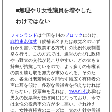
■無理やり女性議員を増やした
わけではない
フィンランド
は全国を14の
ブロック
に分け、
非拘束名簿式
（候補者名または政党名のいず
れかを書いて投票する方式）の比例代表制選
挙を行う。この方式では、選挙のたびに政権
や与野党の交代が起こりやすい。どの党も支
持率が拮抗しているので、より多くの有権者
の票を勝ち取る努力が求められる。そのた
め、各党は老若男女を問わず幅広く有権者の
声に耳を傾け、多彩な候補者を揃えなければ
ならない。投票率を見れば、
1970年代
以降は
男女の投票率がほぼ同じになっており、今で
は女性の投票率の方が少し高い。それゆえ
に、女性有権者のニーズは、党の方針や候補