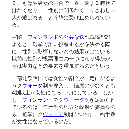
る。もはや男女の割合で一喜一憂する時代で
はなくなり、「性別に関係なく、ふさわしい
人が選ばれる」と冷静に受け止められてい
る。
実際、
フィンランド
の
公共放送
YLEの調査に
よると、選挙で誰に投票するかを決める際
に、性別は影響しないとの結果が出ている。
以前は性別が投票理由の一つになり得たが、
今は実力などの要素を重視するのだという。
一部北欧諸国では女性の割合が一定になるよ
うク
ウォータ
制を導入し、議席の少なくとも
4割以上が女性になるようにしている。しか
し、
フィンランド
でク
ウォータ
制が定められ
ているのは、任命制の地方と政府の委員会の
み。選挙にク
ウォータ
制はないのに、約半数
が女性になっているのだ。