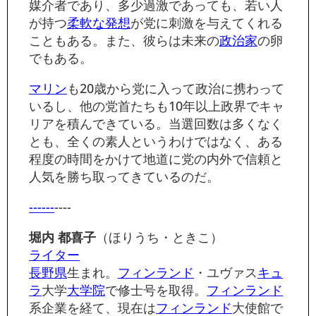
媒介者であり、多少過激であっても、若い人
が持つ
柔軟な発想
が党に刺激を与えてくれる
こともある。また、彼らは未来の
政治家
の卵
でもある。
マリン
も20歳から党に入って政治に携わって
いるし、他の党首たちも10年以上政界でキャ
リアを積んできている。当選回数は多くなく
とも、全くの素人というわけではなく、ある
程度の時間をかけて地道に党の内外で信頼と
人気を勝ち取ってきているのだ。
------
----
堀内 都喜子
（ほりうち・ときこ）
ライター
長野県
生まれ。
フィンランド
・ユヴァス
キュ
ラ
大学
大学院
で修士号を取得。
フィンランド
系企業を経て、現在は
フィンランド
大使館で