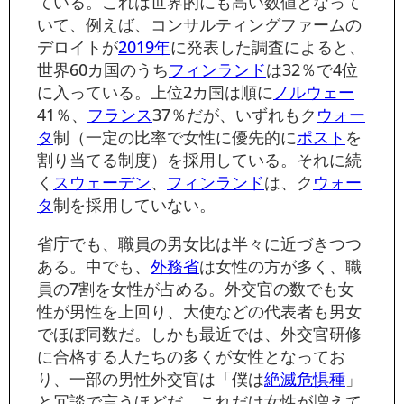
ている。これは世界的にも高い数値となって
いて、例えば、コンサルティングファームの
デロイトが
2019年
に発表した調査によると、
世界60カ国のうち
フィンランド
は32％で4位
に入っている。上位2カ国は順に
ノルウェー
41％、
フランス
37％だが、いずれもク
ウォー
タ
制（一定の比率で女性に優先的に
ポスト
を
割り当てる制度）を採用している。それに続
く
スウェーデン
、
フィンランド
は、ク
ウォー
タ
制を採用していない。
省庁でも、職員の男女比は半々に近づきつつ
ある。中でも、
外務省
は女性の方が多く、職
員の7割を女性が占める。外交官の数でも女
性が男性を上回り、大使などの代表者も男女
でほぼ同数だ。しかも最近では、外交官研修
に合格する人たちの多くが女性となってお
り、一部の男性外交官は「僕は
絶滅危惧種
」
と冗談で言うほどだ。これだけ女性が増えて