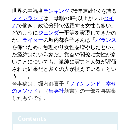
世界の幸福度
ランキング
で5年連続1位を誇る
フィンランド
は、母親の8割以上がフル
タイ
ム
で働き、政治分野で活躍する女性も多い。
どのように
ジェンダ
ー平等を実現してきたの
か。
ライター
の堀内都喜子さんは「
バランス
を保つために無理やり女性を増やしたといっ
た経緯はない印象だ。党首や閣僚に女性が多
いことについても、単純に実力と人気が評価
された結果だと多くの人が捉えている」とい
う――。
※本稿は、堀内都喜子『
フィンランド 幸せ
のメソッド
』（
集英社
新書）の一部を再編集
したものです。
Contents