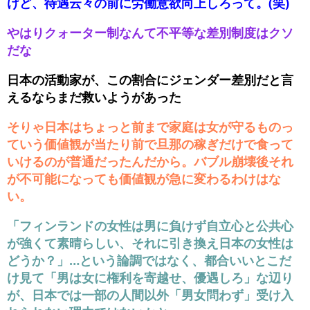
けど、待遇云々の前に労働意欲向上しろって。(笑)
やはりクォーター制なんて不平等な差別制度はクソ
だな
日本の活動家が、この割合にジェンダー差別だと言
えるならまだ救いようがあった
そりゃ日本はちょっと前まで家庭は女が守るものっ
ていう価値観が当たり前で旦那の稼ぎだけで食って
いけるのが普通だったんだから。バブル崩壊後それ
が不可能になっても価値観が急に変わるわけはな
い。
「フィンランドの女性は男に負けず自立心と公共心
が強くて素晴らしい、それに引き換え日本の女性は
どうか？」…という論調ではなく、都合いいとこだ
け見て「男は女に権利を寄越せ、優遇しろ」な辺り
が、日本では一部の人間以外「男女問わず」受け入