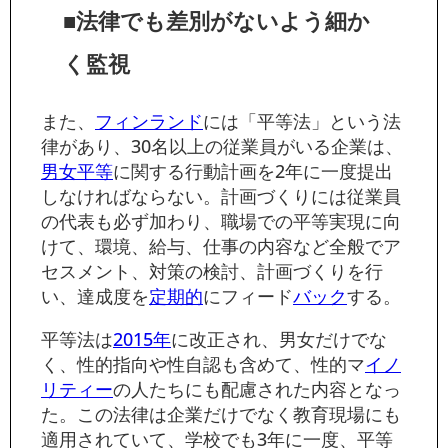
■法律でも差別がないよう細か
く監視
また、
フィンランド
には「平等法」という法
律があり、30名以上の従業員がいる企業は、
男女平等
に関する行動計画を2年に一度提出
しなければならない。計画づくりには従業員
の代表も必ず加わり、職場での平等実現に向
けて、環境、給与、仕事の内容など全般でア
セスメント、対策の検討、計画づくりを行
い、達成度を
定期的
にフィード
バック
する。
平等法は
2015年
に改正され、男女だけでな
く、性的指向や性自認も含めて、性的マ
イノ
リ
ティー
の人たちにも配慮された内容となっ
た。この法律は企業だけでなく教育現場にも
適用されていて、学校でも3年に一度、平等