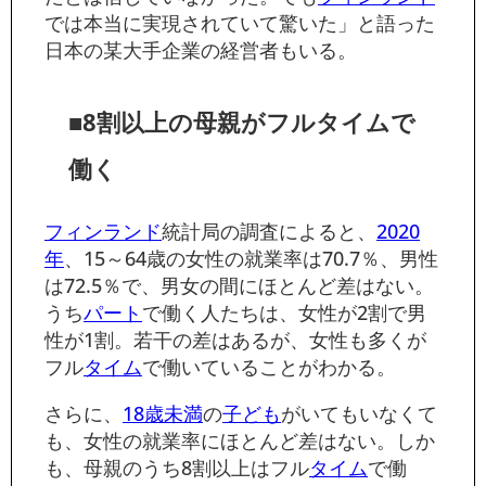
では本当に実現されていて驚いた」と語った
日本の某大手企業の経営者もいる。
■8割以上の母親がフルタイムで
働く
フィンランド
統計局の調査によると、
2020
年
、15～64歳の女性の就業率は70.7％、男性
は72.5％で、男女の間にほとんど差はない。
うち
パート
で働く人たちは、女性が2割で男
性が1割。若干の差はあるが、女性も多くが
フル
タイム
で働いていることがわかる。
さらに、
18歳未満
の
子ども
がいてもいなくて
も、女性の就業率にほとんど差はない。しか
も、母親のうち8割以上はフル
タイム
で働