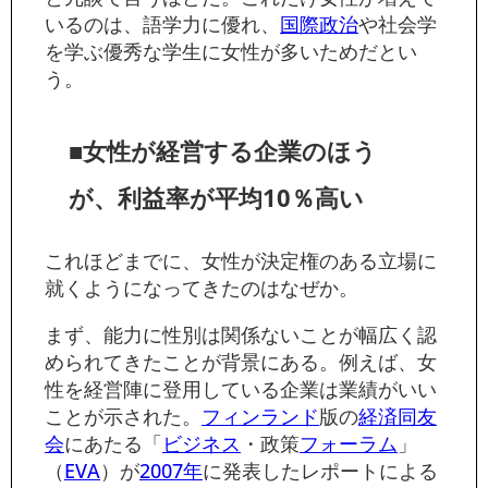
いるのは、語学力に優れ、
国際政治
や社会学
を学ぶ優秀な学生に女性が多いためだとい
う。
■女性が経営する企業のほう
が、利益率が平均10％高い
これほどまでに、女性が決定権のある立場に
就くようになってきたのはなぜか。
まず、能力に性別は関係ないことが幅広く認
められてきたことが背景にある。例えば、女
性を経営陣に登用している企業は業績がいい
ことが示された。
フィンランド
版の
経済同友
会
にあたる「
ビジネス
・政策
フォーラム
」
（
EVA
）が
2007年
に発表したレポートによる