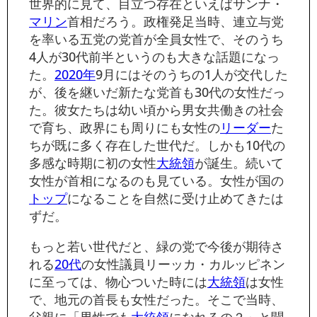
世界的に見て、目立つ存在といえばサンナ・
マリン
首相だろう。政権発足当時、連立与党
を率いる五党の党首が全員女性で、そのうち
4人が30代前半というのも大きな話題になっ
た。
2020年
9月にはそのうちの1人が交代した
が、後を継いだ新たな党首も30代の女性だっ
た。彼女たちは幼い頃から男女共働きの社会
で育ち、政界にも周りにも女性の
リーダー
た
ちが既に多く存在した世代だ。しかも10代の
多感な時期に初の女性
大統領
が誕生。続いて
女性が首相になるのも見ている。女性が国の
トップ
になることを自然に受け止めてきたは
ずだ。
もっと若い世代だと、緑の党で今後が期待さ
れる
20代
の女性議員リーッカ・カルッピネン
に至っては、物心ついた時には
大統領
は女性
で、地元の首長も女性だった。そこで当時、
父親に「男性でも
大統領
になれるの？」と聞