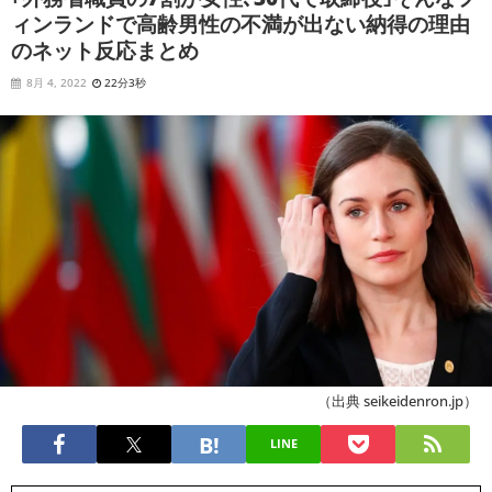
ィンランドで高齢男性の不満が出ない納得の理由
のネット反応まとめ
8月 4, 2022
22分3秒
（出典 seikeidenron.jp）
LINE