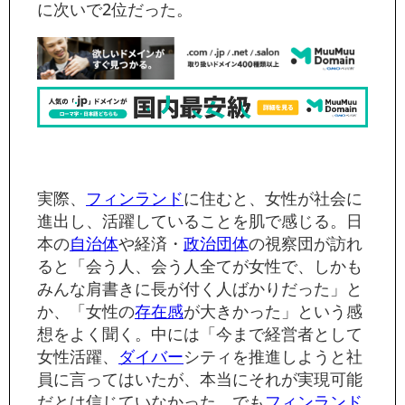
に次いで2位だった。
実際、
フィンランド
に住むと、女性が社会に
進出し、活躍していることを肌で感じる。日
本の
自治体
や経済・
政治団体
の視察団が訪れ
ると「会う人、会う人全てが女性で、しかも
みんな肩書きに長が付く人ばかりだった」と
か、「女性の
存在感
が大きかった」という感
想をよく聞く。中には「今まで経営者として
女性活躍、
ダイバー
シティを推進しようと社
員に言ってはいたが、本当にそれが実現可能
だとは信じていなかった。でも
フィンランド