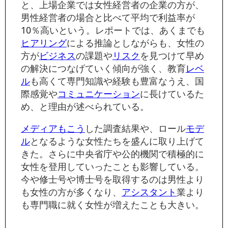
と、上場企業では女性経営者の企業の方が、
男性経営者の場合と比べて平均で利益率が
10％高いという。レポートでは、あくまでも
ヒアリング
による推論としながらも、女性の
方が
ビジネス
の課題や
リスク
を見つけて早め
の解決につなげていく傾向が強く、教育
レベ
ル
も高くて専門知識や経験も豊富なうえ、国
際感覚や
コミュニケーション
に長けているた
め、と理由が述べられている。
メディア
もこう
した調査結果や、ロール
モデ
ル
となるような女性たちを盛んに取り上げて
きた。さらに中央省庁や公的機関で積極的に
女性を登用していったことも影響している。
今や修士号や博士号を取得するのは男性より
も女性の方が多くなり、
アシスタント
業より
も専門職に就く女性が増えたことも大きい。