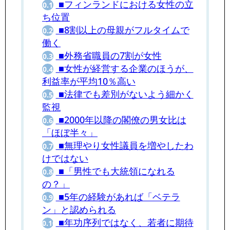
■フィンランドにおける女性の立
0.1
ち位置
■8割以上の母親がフルタイムで
0.2
働く
■外務省職員の7割が女性
0.3
■女性が経営する企業のほうが、
0.4
利益率が平均10％高い
■法律でも差別がないよう細かく
0.5
監視
■2000年以降の閣僚の男女比は
0.6
「ほぼ半々」
■無理やり女性議員を増やしたわ
0.7
けではない
■「男性でも大統領になれる
0.8
の？」
■5年の経験があれば「ベテラ
0.9
ン」と認められる
■年功序列ではなく、若者に期待
0.10