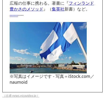
広報の仕事に携わる。著書に『
フィンランド
豊かさのメソッド
』（
集英社
新書）など。
------
----
※写真はイメージです - 写真＝iStock.com／
naumoid
（出典 news.nicovideo.jp）