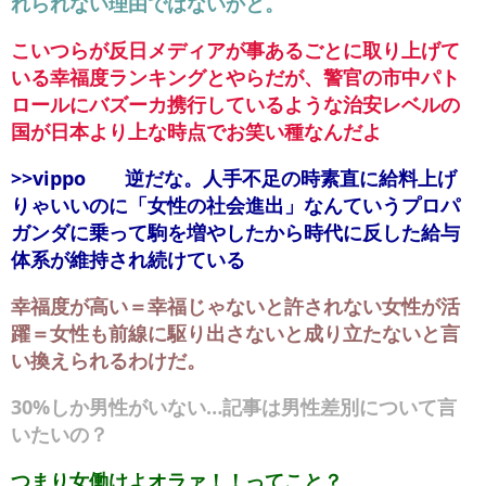
れられない理由ではないかと。
こいつらが反日メディアが事あるごとに取り上げて
いる幸福度ランキングとやらだが、警官の市中パト
ロールにバズーカ携行しているような治安レベルの
国が日本より上な時点でお笑い種なんだよ
>>vippo 逆だな。人手不足の時素直に給料上げ
りゃいいのに「女性の社会進出」なんていうプロパ
ガンダに乗って駒を増やしたから時代に反した給与
体系が維持され続けている
幸福度が高い＝幸福じゃないと許されない女性が活
躍＝女性も前線に駆り出さないと成り立たないと言
い換えられるわけだ。
30%しか男性がいない…記事は男性差別について言
いたいの？
つまり女働けよオラァ！！ってこと？