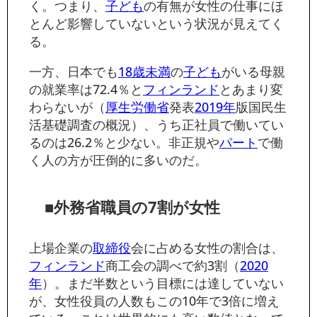
く。つまり、
子ども
の有無が女性の仕事にほ
とんど影響していないという状況が見えてく
る。
一方、日本でも
18歳未満
の
子ども
がいる母親
の就業率は72.4％と
フィンランド
とあまり変
わらないが（
厚生労働省
発表
2019年
版国民生
活基礎調査の概況）、うち正社員で働いてい
るのは26.2％と少ない。非正規や
パート
で働
く人の方が圧倒的に多いのだ。
■外務省職員の7割が女性
上場企業の
取締役
会に占める女性の割合は、
フィンランド
商工会の調べで約3割（
2020
年
）。まだ半数という目標には達していない
が、女性役員の人数もこの10年で3倍に増え