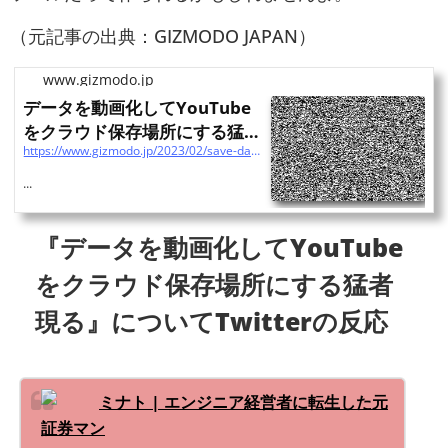
（元記事の出典：GIZMODO JAPAN）
www.gizmodo.jp
データを動画化してYouTube
をクラウド保存場所にする猛者
https://www.gizmodo.jp/2023/02/save-data-on-youtube-cloud.html?utm_source=pocket_saves
現る
...
『データを動画化してYouTube
をクラウド保存場所にする猛者
現る』についてTwitterの反応
ミナト | エンジニア経営者に転生した元
証券マン