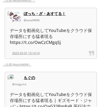
（出典 @koheimitsui_）
ぼっち・ざ・あすてる！
@astel4696
データを動画化してYouTubeをクラウド保
存場所にする猛者現る
https://t.co/OwCzCMgqSj
2023-03-01 13:14:14
（出典 @astel4696）
もぐの
@moguno
データを動画化してYouTubeをクラウド保
存場所にする猛者現る | ギズモード・ジャ
パン https://t.co/OaG32Pm8aB 平行法で