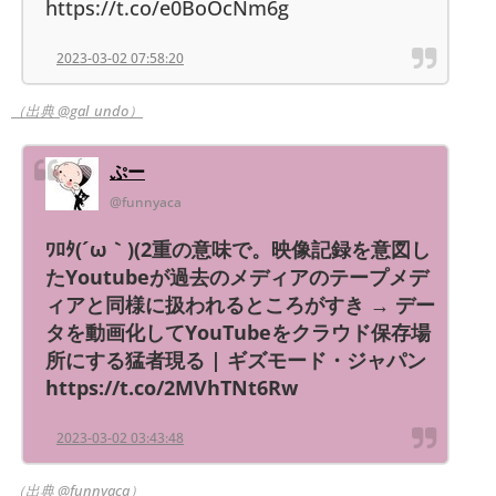
https://t.co/e0BoOcNm6g
2023-03-02 07:58:20
（出典 @gal_undo）
ぷー
@funnyaca
ﾜﾛﾀ(´ω｀)(2重の意味で。映像記録を意図し
たYoutubeが過去のメディアのテープメデ
ィアと同様に扱われるところがすき → デー
タを動画化してYouTubeをクラウド保存場
所にする猛者現る | ギズモード・ジャパン
https://t.co/2MVhTNt6Rw
2023-03-02 03:43:48
（出典 @funnyaca）