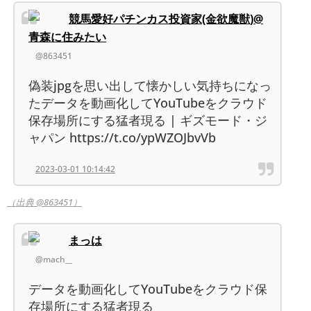
競馬愛好パチンカス投資家(金欲魔獣)@
青森に住みたい
@863451
偽装jpgを思い出して懐かしい気持ちになっ
たデータを動画化してYouTubeをクラウド
保存場所にする猛者現る | ギズモード・ジ
ャパン https://t.co/ypWZOJbvVb
2023-03-01 10:14:42
（出典 @863451）
まっは
@mach__
データを動画化してYouTubeをクラウド保
存場所にする猛者現る