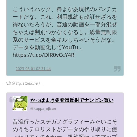
こういうハック、粋よなあ現代のパンチカ
ードだな、これ。利用規約も改訂せざるを
得ないだろうが、普通の動画を一部分混ぜ
ちゃえば判別つかなくなるし。総量無制限
系のサービスを全キルしちゃいそうだな。
データを動画化してYouTu…
https://t.co/DlR0vCcY4R
2023-03-01 02:31:44
（出典 @justSekine）
かっぱまき＠脊髄反射でナンピン買い
@kappa_ojisan
昔流行ったステガノグラフィーみたいにそ
のうちテロリストがデータのやり取りに使
ったりすんのかねー。規約変わってアップ