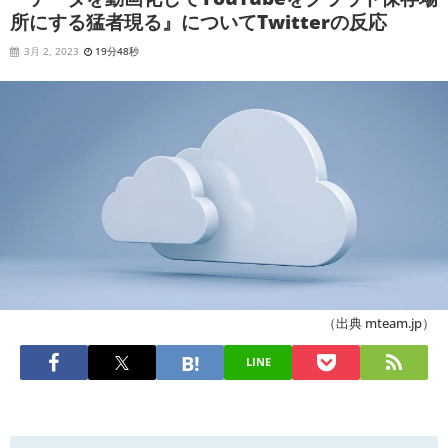
所にする猛者現る』についてTwitterの反応
3月 2, 2023
19分48秒
（出典 mteam.jp）
LINE