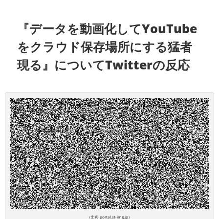
『データを動画化してYouTube
をクラウド保存場所にする猛者
現る』についてTwitterの反応
（出典 portal.st-img.jp）