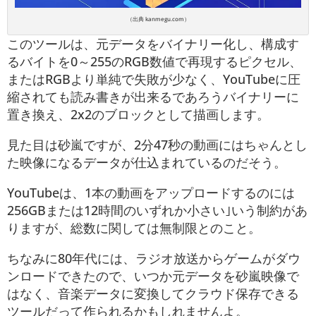
（出典 kanmegu.com）
このツールは、元データをバイナリー化し、構成す
るバイトを0～255のRGB数値で再現するピクセル、
またはRGBより単純で失敗が少なく、YouTubeに圧
縮されても読み書きが出来るであろうバイナリーに
置き換え、2x2のブロックとして描画します。
見た目は砂嵐ですが、2分47秒の動画にはちゃんとし
た映像になるデータが仕込まれているのだそう。
YouTubeは、1本の動画をアップロードするのには
256GBまたは12時間のいずれか小さい｣いう制約があ
りますが、総数に関しては無制限とのこと。
ちなみに80年代には、ラジオ放送からゲームがダウ
ンロードできたので、いつか元データを砂嵐映像で
はなく、音楽データに変換してクラウド保存できる
ツールだって作られるかもしれませんよ。