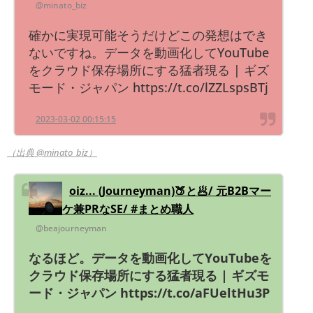
@minato_biz
確かに実現可能そうだけどこの発想はでき
ないですね。データを動画化してYouTube
をクラウド保存場所にする猛者現る | ギズ
モード・ジャパン https://t.co/lZZLspsBTj
2023-03-02 00:15:15
（出典 @minato_biz）
oiz... (Journeyman)🍑と🥟/ 元B2Bマー
ケ兼PRなSE/ #まとめ職人
@beajourneyman
なるほど。データを動画化してYouTubeを
クラウド保存場所にする猛者現る | ギズモ
ード・ジャパン https://t.co/aFUeltHu3P