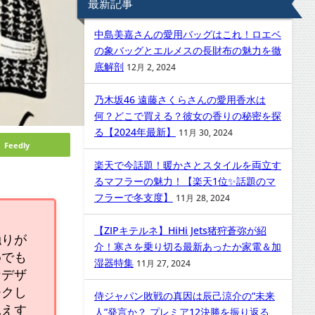
最新記事
中島美嘉さんの愛用バッグはこれ！ロエベ
の象バッグとエルメスの長財布の魅力を徹
底解剖
12月 2, 2024
乃木坂46 遠藤さくらさんの愛用香水は
何？どこで買える？彼女の香りの秘密を探
る【2024年最新】
11月 30, 2024
Feedly
楽天で今話題！暖かさとスタイルを両立す
るマフラーの魅力！【楽天1位✨話題のマ
フラーで冬支度】
11月 28, 2024
【ZIPキテルネ】HiHi Jets猪狩蒼弥が紹
触りが
介！寒さを乗り切る最新あったか家電＆加
めでも
湿器特集
11月 27, 2024
なデザ
チクし
侍ジャパン敗戦の真因は辰己涼介の“未来
見えす
人”発言か？ プレミア12決勝を振り返る