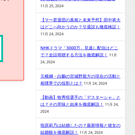
11月 25, 2024
【マー君退団の真相と未来予想】田中将大
はどこへ向かうのか？引退説も徹底検証！
11月 24, 2024
NHKドラマ「3000万」見逃し配信はどこ
で？全話視聴する方法を徹底解説！
11月
24, 2024
元横綱・白鵬の宮城野親方の現在の活動と
相撲界での役割とは？
11月 24, 2024
【動画】牧秀悟選手の「デスターシャ」と
は？その意味と由来を徹底解説！
11月 24,
2024
指原莉乃は結婚したの？最新情報と彼女の
結婚観を徹底解説！
11月 24, 2024