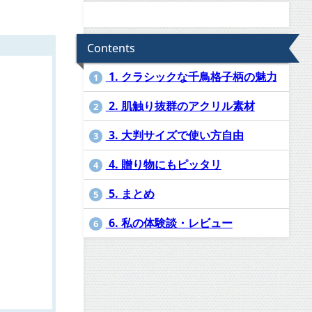
Contents
1. クラシックな千鳥格子柄の魅力
1
2. 肌触り抜群のアクリル素材
2
3. 大判サイズで使い方自由
3
4. 贈り物にもピッタリ
4
5. まとめ
5
6. 私の体験談・レビュー
6