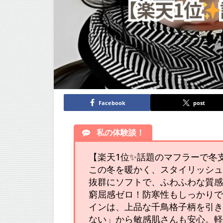
Facebook
post
私の体験談！
【楽天1位✨話題のマフラーで冬
この冬を暖かく、スタイリッシ
抜群にソフトで、ふわふわな質
窮屈感ゼロ！防寒性もしっかり
インは、上品な千鳥格子柄を引き
ない」から敏感肌さんも安心。