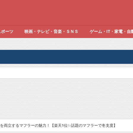
スポーツ
映画・テレビ・音楽・ＳＮＳ
ゲーム・IT・家電・自
を両立するマフラーの魅力！【楽天1位✨話題のマフラーで冬支度】