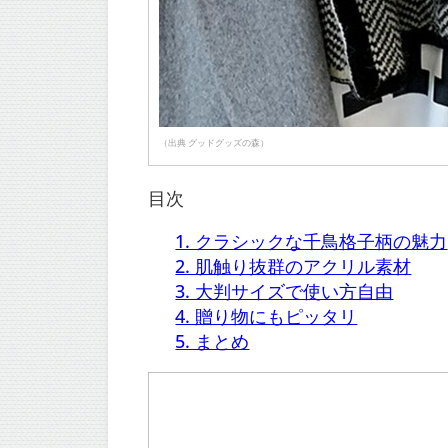
（出典 グッドグッズの森）
目次
1. クラシックな千鳥格子柄の魅力
2. 肌触り抜群のアクリル素材
3. 大判サイズで使い方自由
4. 贈り物にもピッタリ
5. まとめ