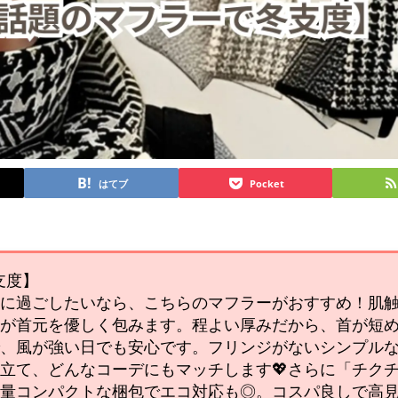
はてブ
Pocket
支度】
ュに過ごしたいなら、こちらのマフラーがおすすめ！肌
感が首元を優しく包みます。程よい厚みだから、首が短
で、風が強い日でも安心です。フリンジがないシンプル
立て、どんなコーデにもマッチします💖さらに「チク
軽量コンパクトな梱包でエコ対応も◎。コスパ良しで高