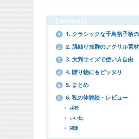
Contents
1. クラシックな千鳥格子柄
1
2. 肌触り抜群のアクリル素
2
3. 大判サイズで使い方自由
3
4. 贈り物にもピッタリ
4
5. まとめ
5
6. 私の体験談・レビュー
6
共有:
いいね:
関連