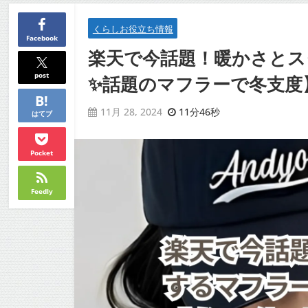
くらしお役立ち情報
Facebook
楽天で今話題！暖かさとス
post
✨話題のマフラーで冬支度
11分46秒
11月 28, 2024
はてブ
Pocket
Feedly