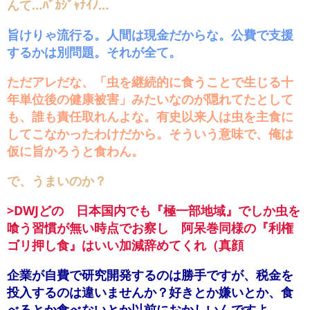
んて…ﾊﾞｶｼﾞｬﾅｲﾉ…
旨けりゃ流行る。人間は現金だからな。公費で支援
するかは別問題。それが全て。
ただアレだな、「虫を継続的に食うことで生じる十
年単位後の健康被害」みたいなのが隠れてたとして
も、誰も責任取れんよな。有史以来人は虫を主食に
してこなかったわけだから。そういう意味で、俺は
仮に旨かろうと食わん。
で、うまいのか？
>DWJどの 日本国内でも『極一部地域』でしか虫を
喰う習慣が無い時点でお察し 阿呆巻同様の『利権
ゴリ押し食』はいい加減辞めてくれ（真顔
企業が自費で研究開発するのは勝手ですが、税金を
投入するのは違いませんか？好きとか嫌いとか、食
べるとか食べないとか以前におかしいんですよ。