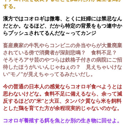
する。
漢方ではコオロギは微毒、とくに妊婦には禁忌なん
だとか。なるほど、だから特定の背景をもつ連中か
らプッシュされてるんだな～ってカンジ
畜産農家の牛乳やらコンビニの弁当やらが大量廃棄
されている傍で消費者が深刻悲鳴？ 食料不足？
そろそろアサ芸のやつらは鉄格子付きの病院にご招
待したほうがいいんじゃねぇの？ 見えちゃいけな
い“モノ”が見えちゃってるみたいだし。
今の普通の日本人の感覚ならコオロギ食べようとは
思わないけどな。食料不足に備えるなら、余って減
反するほどの”米”と大豆、タンパク質なら米を飼料
とした鶏を育てた方が余程現実的じゃないのかな。
コオロギ養殖する餌を魚とか別の生き物に回せよ。