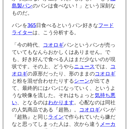
島製パン
のパンは食べない！」という深刻な
ものだ。
パンを
365
日食べるというパン好きな
フード
ライター
は、こう分析する。
「今の時代、
コオロギ
パンというパンが売っ
ていてもなんらおかしくはありません。で
も、好き好んで食べる人はまだ少ないのが現
状です。その上、どうやら
ニュース
では、
コ
オロギ
の原形だったり、形のままの
コオロギ
と粉を混ぜ合わせたりする
シーン
が出てき
て、最終的にはパンになっていく、というよ
うな映像を流した。それはちょっと
気持ち悪
い
、となるのは
わかります
。心配なのは同社
の人気商品である『超熟』。
コオロギ
パンが
『超熟』と同じ
ライン
で作られていたら嫌だ
なと思ってしまった人は、次から違う
メーカ