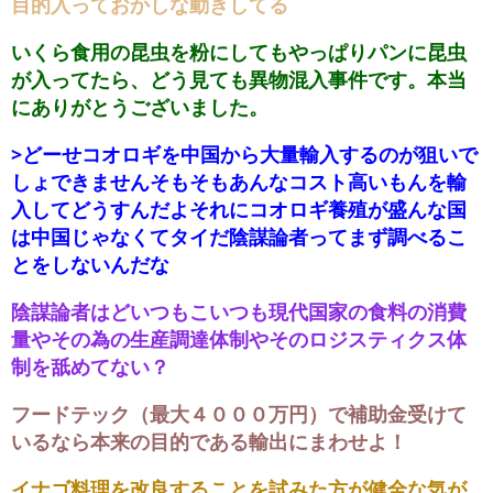
目的入っておかしな動きしてる
いくら食用の昆虫を粉にしてもやっぱりパンに昆虫
が入ってたら、どう見ても異物混入事件です。本当
にありがとうございました。
>どーせコオロギを中国から大量輸入するのが狙いで
しょできませんそもそもあんなコスト高いもんを輸
入してどうすんだよそれにコオロギ養殖が盛んな国
は中国じゃなくてタイだ陰謀論者ってまず調べるこ
とをしないんだな
陰謀論者はどいつもこいつも現代国家の食料の消費
量やその為の生産調達体制やそのロジスティクス体
制を舐めてない？
フードテック（最大４０００万円）で補助金受けて
いるなら本来の目的である輸出にまわせよ！
イナゴ料理を改良することを試みた方が健全な気が