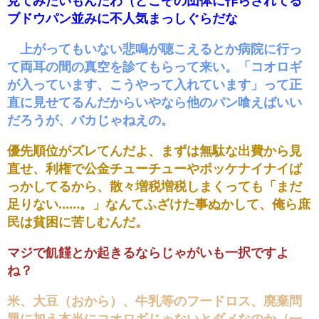
見てみたいもんだわ（どこぞの団体に作らされてる
ブドウパン並みに不人気まっしぐらだな
上がってもいない悲鳴が聴こえるとか病院に行っ
て両耳の間の真空を診てもらって来い。「コオロギ
が入っています、こうやって入れています」って正
直に見せてるんだからいやなら他のパン喰えばいい
だろうが、バカじゃねえの。
優先順位がズレてんだよ、まずは無駄な出費から見
直せ、利権で公金チューチューやポッケナイナイば
っかしてるから、散々増税増税しまくっても「まだ
足りない……。」なんてふざけた事ぬかして、俺ら庶
民は貧困に苦しむんだ。
マジで飢饉とか起きるならじゃがいも一択ですよ
ね？
米、大豆（おから）、牛乳等のフードロス、廃棄問
題に加え本当にコオロギじゃないとダメなのか（一