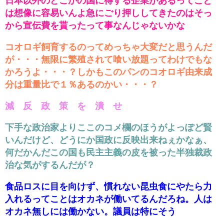
日本以外のどこかの国に得する企業があるってこと
は想像に容易いんよ急にごり押ししてきたのはそっ
から宣伝費を貰ったって事なんじゃないかな
コオロギ飼育するのってめっちゃ大変だと思うんだ
が・・・無限に繁殖されて喰い放題ってわけでもな
かろうよ・・・？しかもこのパンのコオロギ由来成
分は重量比で１％あるのかい・・・？
減 反 政 策 を 潰 せ
下手な政治家よりここのコメ欄のほうがよっぽど賢
いんだけど、どうにか国政に反映出来ねぇかなぁ、
何だかんだこの国も民主主義の皮を被った半独裁政
治な気がするんだが？
食品ロスに目を向けず、慣れない昆虫食にやたら力
入れるってことはオカネが働いてるんだろね。人は
オカネ無しには働かない。議員は特にそう