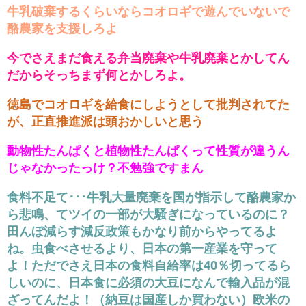
牛乳破棄するくらいならコオロギで遊んでいないで
酪農家を支援しろよ
今でさえまだ食える弁当廃棄や牛乳廃棄とかしてん
だからそっちまず何とかしろよ。
徳島でコオロギを給食にしようとして批判されてた
が、正直推進派は頭おかしいと思う
動物性たんぱくと植物性たんぱくって性質が違うん
じゃなかったっけ？不勉強ですまん
食料不足て･･･牛乳大量廃棄を国が指示して酪農家か
ら悲鳴、てツイの一部が大騒ぎになっているのに？
田んぼ減らす減反政策もかなり前からやってるよ
ね。虫食べさせるより、日本の第一産業を守って
よ！ただでさえ日本の食料自給率は40％切ってるら
しいのに、日本食に必須の大豆になんで輸入品が混
ざってんだよ！（納豆は国産しか買わない）欧米の