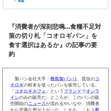
関連
『消費者が深刻悲鳴…食糧不足対
策の切り札「コオロギパン」を
食す選択はあるか』の記事の要
約
製パン会社大手・
敷島製パン
は、昆虫の
コ
オロギ
の粉末を使ったパンを販売している。
「
コオロギ
カフェ
」という
ブランド
で
オンラ
イン
のみの販売だ。ところが、このパンの販
売開始の
ニュース
が流れるやいなや、消費者
から悲痛な声が上がった。しかも、「もう
敷