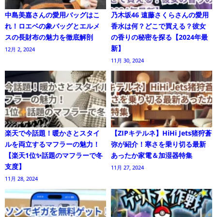
中島美嘉さんの愛用バッグはこ
乃木坂46 遠藤さくらさんの愛用
れ！ロエベの象バッグとエルメ
香水は何？どこで買える？彼女
スの長財布の魅力を徹底解剖
の香りの秘密を探る【2024年最
新】
12月 2, 2024
11月 30, 2024
楽天で今話題！暖かさとスタイ
【ZIPキテルネ】HiHi Jets猪狩蒼
ルを両立するマフラーの魅力！
弥が紹介！寒さを乗り切る最新
【楽天1位✨話題のマフラーで冬
あったか家電＆加湿器特集
支度】
11月 27, 2024
11月 28, 2024