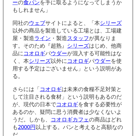
ー
の
食パン
を手に取るようになってしまうか
もしれません」
同社の
ウェブ
サイトによると、「本
シリーズ
以外の商品を製造している工場とは、工場建
屋・製造
ライン
・製造
スタッフ
が異なりま
す。そのため『超熟』
シリーズ
はじめ、他商
品に
コオロギ
パ
ウダー
が混入する可能性はな
く、本
シリーズ
以外に
コオロギ
パ
ウダー
を使
用する予定はございません」という説明があ
る。
さらには「
コオロギ
は未来の食糧不足対策と
して注目される食材」という説明もあるのだ
が、現代の日本で
コオロギ
を食する必要性が
あるのか、疑問に思う消費者は少なくないよ
うだ。しかも、
コオロギ
カフェ
の商品はどれ
も
2000円
以上する。パンと考えると高額なの
だ。