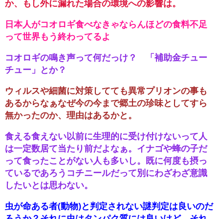
か、もし外に漏れた場合の環境への影響は。
日本人がコオロギ食べなきゃならんほどの食料不足
って世界もう終わってるよ
コオロギの鳴き声って何だっけ？ 「補助金チュー
チュー」とか？
ウィルスや細菌に対策してても異常プリオンの事も
あるからなぁなぜ今の今まで郷土の珍味としてすら
無かったのか、理由はあるかと。
食える食えない以前に生理的に受け付けないって人
は一定数居て当たり前だよなぁ。イナゴや蜂の子だ
って食ったことがない人も多いし。既に何度も摂っ
ているであろうコチニールだって別にわざわざ意識
したいとは思わない。
虫が命ある者(動物)と判定されない謎判定は良いのだ
ろうか？それに虫はタンパク質には良いけど、それ