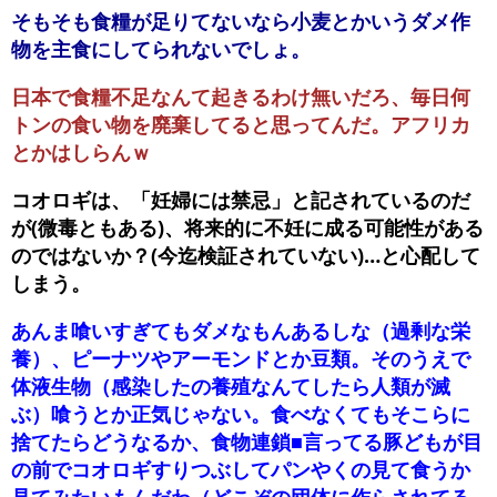
そもそも食糧が足りてないなら小麦とかいうダメ作
物を主食にしてられないでしょ。
日本で食糧不足なんて起きるわけ無いだろ、毎日何
トンの食い物を廃棄してると思ってんだ。アフリカ
とかはしらんｗ
コオロギは、「妊婦には禁忌」と記されているのだ
が(微毒ともある)、将来的に不妊に成る可能性がある
のではないか？(今迄検証されていない)…と心配して
しまう。
あんま喰いすぎてもダメなもんあるしな（過剰な栄
養）、ピーナツやアーモンドとか豆類。そのうえで
体液生物（感染したの養殖なんてしたら人類が滅
ぶ）喰うとか正気じゃない。食べなくてもそこらに
捨てたらどうなるか、食物連鎖■言ってる豚どもが目
の前でコオロギすりつぶしてパンやくの見て食うか