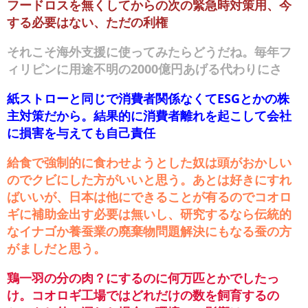
フードロスを無くしてからの次の緊急時対策用、今
する必要はない、ただの利権
それこそ海外支援に使ってみたらどうだね。毎年フ
ィリピンに用途不明の2000億円あげる代わりにさ
紙ストローと同じで消費者関係なくてESGとかの株
主対策だから。結果的に消費者離れを起こして会社
に損害を与えても自己責任
給食で強制的に食わせようとした奴は頭がおかしい
のでクビにした方がいいと思う。あとは好きにすれ
ばいいが、日本は他にできることが有るのでコオロ
ギに補助金出す必要は無いし、研究するなら伝統的
なイナゴか養蚕業の廃棄物問題解決にもなる蚕の方
がましだと思う。
鶏一羽の分の肉？にするのに何万匹とかでしたっ
け。コオロギ工場ではどれだけの数を飼育するの