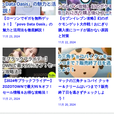
【ローソンでギガを無料ゲッ
【セブンイレブン攻略】幻のポ
ト！】「povo Data Oasis」の
ケモンゲット大作戦！おにぎり
魅力と活用法を徹底解説！
購入後にコードが届かない原因
と対策
11月 23, 2024
11月 22, 2024
【2024年ブラックフライデー】
マックの三角チョコパイ クッキ
ZOZOTOWNで最大95％オフ！
ー＆クリームはいつまで？販売
セール情報＆お得な攻略法！
終了日を逃さずチェックしよ
う！
11月 21, 2024
11月 20, 2024