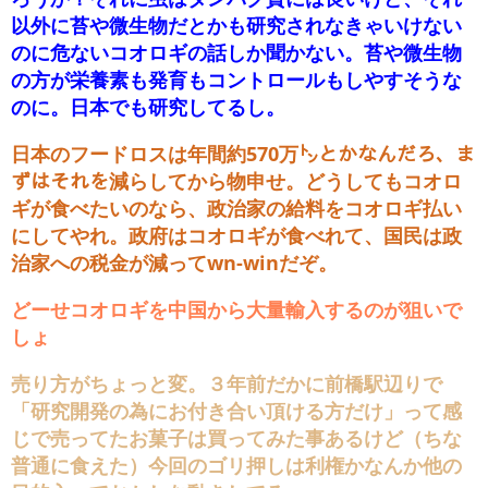
以外に苔や微生物だとかも研究されなきゃいけない
のに危ないコオロギの話しか聞かない。苔や微生物
の方が栄養素も発育もコントロールもしやすそうな
のに。日本でも研究してるし。
日本のフードロスは年間約570万㌧とかなんだろ、ま
ずはそれを減らしてから物申せ。どうしてもコオロ
ギが食べたいのなら、政治家の給料をコオロギ払い
にしてやれ。政府はコオロギが食べれて、国民は政
治家への税金が減ってwn-winだぞ。
どーせコオロギを中国から大量輸入するのが狙いで
しょ
売り方がちょっと変。３年前だかに前橋駅辺りで
「研究開発の為にお付き合い頂ける方だけ」って感
じで売ってたお菓子は買ってみた事あるけど（ちな
普通に食えた）今回のゴリ押しは利権かなんか他の