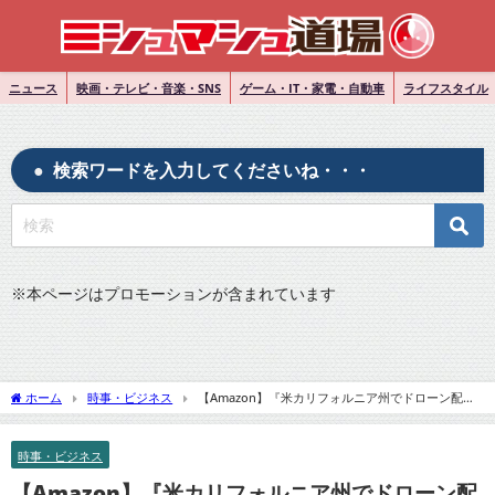
ニュース
映画・テレビ・音楽・SNS
ゲーム・IT・家電・自動車
ライフスタイル
検索ワードを入力してくださいね・・・
※
本ページはプロモーションが含まれています
ホーム
時事・ビジネス
【Amazon】『米カリフォルニア州でドローン配送
の実験開始へ』についてTwitterの反応
時事・ビジネス
【Amazon】『米カリフォルニア州でドローン配