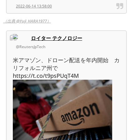
2022-06-14 13:58:00
（出典 @Yuji_HARA1977）
ロイター テクノロジー
@ReutersJpTech
米アマゾン、ドローン配送を年内開始 カ
リフォルニア州で
https://t.co/t9psPUqT4M