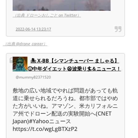
（出典 ドローンおしごと on Twitter）
2022-06-14 13:23:17
（出典 @drone_career）
🏝 X-BB【シマンチューバー ましゃる】
🙂中年ダイエット😫波乗り🏄＆ニュース！
@mummy82371520
敷地の広い地域でやれば問題があっても軌
道に乗せられるだろうね。都市部ではやめ
た方がいいね。アマゾン、米カリフォルニ
ア州でドローン配送の実験開始へ(CNET
Japan)#Yahooニュース
https://t.co/wgLgBTXzP2