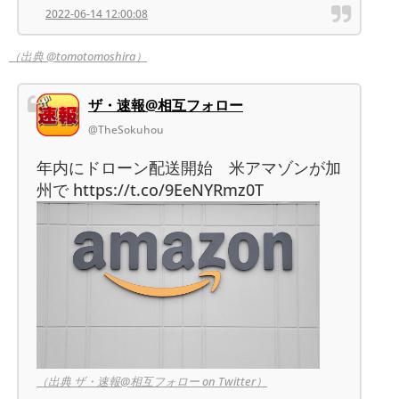
2022-06-14 12:00:08
（出典 @tomotomoshira）
ザ・速報@相互フォロー
@TheSokuhou
年内にドローン配送開始 米アマゾンが加
州で https://t.co/9EeNYRmz0T
（出典 ザ・速報@相互フォロー on Twitter）