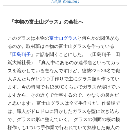
（出典 Youtube）
『本物の富士山グラス』の会社へ
このグラスは本物の
富士山グラス
と何らかの関係があ
るのか。取材班は本物の富士山グラスを作っている
「
田島硝子
」に話を聞くことにした。 （田島硝子　田
嶌大輔社長） 「真ん中にあるのが連帯窯といってガラ
スを溶かしている窯なんですけど、総勢22～23名で職
人さんたちが1つ1つ手作りで主にグラス類を作ってい
ます。今の時間でも1350℃くらいでガラスが溶けてい
ますから、その近くで仕事するので、かなりの暑さだ
と思います」 富士山グラスは全て手作りだ。作業場で
は、職人がドロドロに溶かしたガラスを型に吹き込ん
で、グラスの形に整えていく。 グラスの側面の桜の模
様作りも1つ1つ手作業で行われていて熟練した職人の