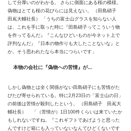
して分厚いのがわかる。 さらに側面にある桜の模様。
偽物はとても桜の花びらには見えない。 （田島硝子　
田嶌大輔社長） 「うちの富士山グラスを知らない人
は、これを手に取った時に『田島硝子ってこういう物
を作ってるんだ』『こんなひどいものが今ネット上で
評判なんだ』『日本の物作りも大したことないな』と
か。そう思われたなら本当につらいです」
本物の会社に『偽物への苦情』が…
しかし偽物とは全く関係がない田島硝子にも苦情がた
びたび寄せられている。特に2月23日の「富士山の日」
の前後は苦情が殺到したという。 （田島硝子　田嶌大
輔社長） 　「（苦情が）1日100件くらいは来ていたか
もしれないですね。『これギフトであげようと思った
んですけど箱にも入っていないなんてひどくないです