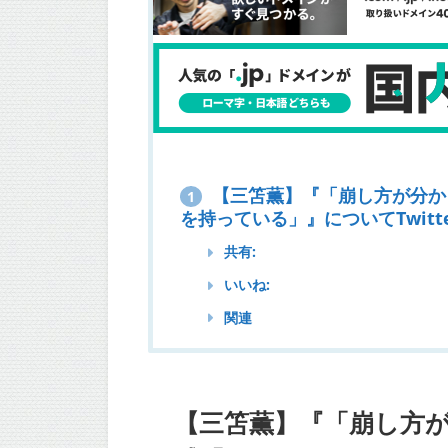
【三笘薫】『「崩し方が分か
1
を持っている」』についてTwitt
共有:
いいね:
関連
【三笘薫】『「崩し方が