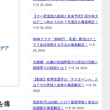
11月 25, 2024
【マー君退団の真相と未来予想】田中将大
はどこへ向かうのか？引退説も徹底検証！
11月 24, 2024
NHKドラマ「3000万」見逃し配信はどこ
で？全話視聴する方法を徹底解説！
11月
イデア
24, 2024
元横綱・白鵬の宮城野親方の現在の活動と
相撲界での役割とは？
11月 24, 2024
【動画】牧秀悟選手の「デスターシャ」と
は？その意味と由来を徹底解説！
11月 24,
2024
を痛
指原莉乃は結婚したの？最新情報と彼女の
結婚観を徹底解説！
11月 24, 2024