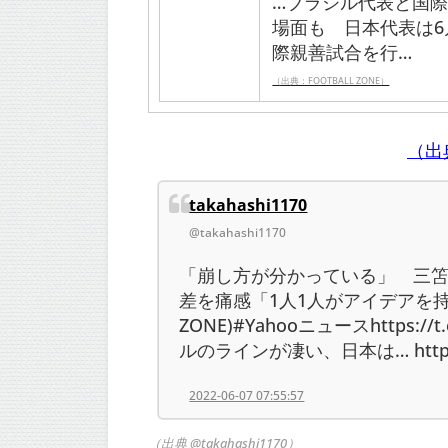
…ブラジル代表と国際
場面も 日本代表は6
際親善試合を行…
（出典：FOOTBALL ZONE）
（出典 
takahashi1170
@takahashi1170
「崩し方が分かっている」 三笘
差を痛感「1人1人がアイデアを持っ
ZONE)#Yahooニュースhttps://t
ルのラインが凄い、日本は… https://
2022-06-07 07:55:57
（出典 @takahashi1170）