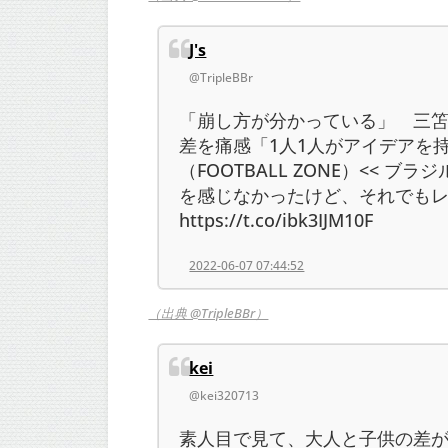
J's
@TripleBBr
「崩し方が分かっている」 三笘
差を痛感「1人1人がアイデアを
（FOOTBALL ZONE）<< 
を感じなかったけど、それでも
https://t.co/ibk3IJM10F
2022-06-07 07:44:52
（出典 @TripleBBr）
kei
@kei320713
素人目で見て、大人と子供の差