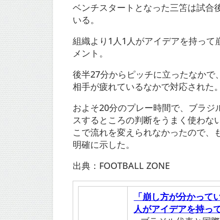
ベンチスタートとなった三笘は試合
いる。
組織より1人1人がアイデアを持っ
メント。
後半27分からピッチに立ったなかで
相手が疲れているなかで対応された
およそ20分のプレー時間で、ブラ
スするところの判断をうまく使わな
こで流れを変えられなかったので、
明確に示した。
出典：FOOTBALL ZONE
「崩し方が分かってい
人がアイデアを持っ