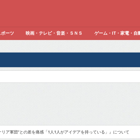
スポーツ
映画・テレビ・音楽・ＳＮＳ
ゲーム・IT・家電・自
ナリア軍団”との差を痛感「1人1人がアイデアを持っている」』について