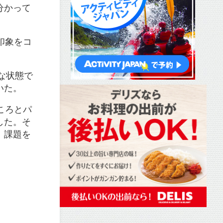
分かって
印象をコ
な状態で
いた。
ころとパ
した。そ
、課題を