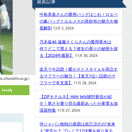
最新記事
中島美嘉さんの愛用バッグはこれ！ロエベ
の象バッグとエルメスの長財布の魅力を徹
底解剖
12月 2, 2024
乃木坂46 遠藤さくらさんの愛用香水は
何？どこで買える？彼女の香りの秘密を探
る【2024年最新】
11月 30, 2024
楽天で今話題！暖かさとスタイルを両立す
るマフラーの魅力！【楽天1位✨話題のマ
c.chunichi.co.jp）
フラーで冬支度】
11月 28, 2024
Feedly
【ZIPキテルネ】HiHi Jets猪狩蒼弥が紹
介！寒さを乗り切る最新あったか家電＆加
湿器特集
11月 27, 2024
侍ジャパン敗戦の真因は辰己涼介の“未来
人”発言か？ プレミア12決勝を振り返る