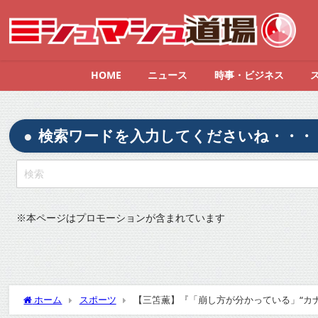
HOME
ニュース
時事・ビジネス
検索ワードを入力してくださいね・・・
※
本ページはプロモーションが含まれています
ホーム
スポーツ
【三笘薫】『「崩し方が分かっている」“カ