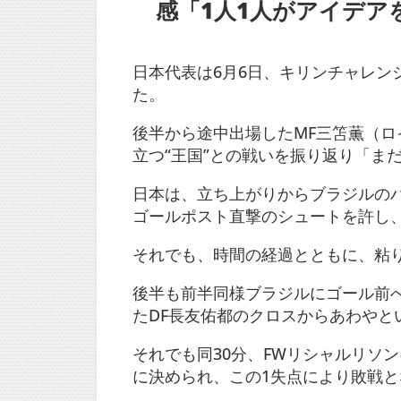
感「1人1人がアイデアを
日本代表は6月6日、キリンチャレン
た。
後半から途中出場したMF三笘薫（ロ
立つ“王国”との戦いを振り返り「ま
日本は、立ち上がりからブラジルのハ
ゴールポスト直撃のシュートを許し
それでも、時間の経過とともに、粘
後半も前半同様ブラジルにゴール前
たDF長友佑都のクロスからあわやと
それでも同30分、FWリシャルリソ
に決められ、この1失点により敗戦と