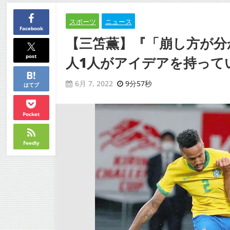
スポーツ
ニュース
Facebook
【三笘薫】『「崩し方が分
post
人1人がアイデアを持って
9分57秒
6月 7, 2022
はてブ
Pocket
Feedly