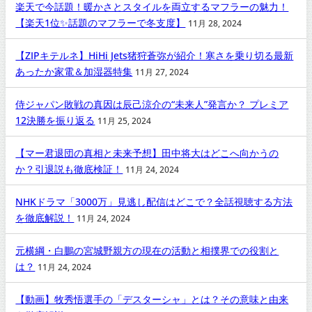
楽天で今話題！暖かさとスタイルを両立するマフラーの魅力！
【楽天1位✨話題のマフラーで冬支度】
11月 28, 2024
【ZIPキテルネ】HiHi Jets猪狩蒼弥が紹介！寒さを乗り切る最新
あったか家電＆加湿器特集
11月 27, 2024
侍ジャパン敗戦の真因は辰己涼介の“未来人”発言か？ プレミア
12決勝を振り返る
11月 25, 2024
【マー君退団の真相と未来予想】田中将大はどこへ向かうの
か？引退説も徹底検証！
11月 24, 2024
NHKドラマ「3000万」見逃し配信はどこで？全話視聴する方法
を徹底解説！
11月 24, 2024
元横綱・白鵬の宮城野親方の現在の活動と相撲界での役割と
は？
11月 24, 2024
【動画】牧秀悟選手の「デスターシャ」とは？その意味と由来