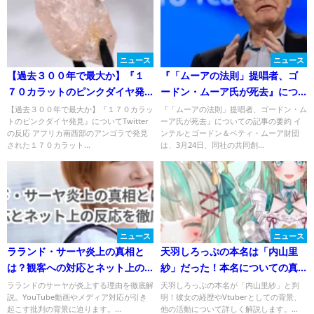
ニュース
ニュース
【過去３００年で最大か】『１
『「ムーアの法則」提唱者、ゴ
７０カラットのピンクダイヤ発
ードン・ムーア氏が死去』につ
見』についてTwitterの反応
いてTwitterの反応
【過去３００年で最大か】『１７０カラッ
『「ムーアの法則」提唱者、ゴードン・ム
トのピンクダイヤ発見』についてTwitter
ーア氏が死去』についての記事の要約 イ
の反応 アフリカ南西部のアンゴラで発見
ンテルとゴードン＆ベティ・ムーア財団
された１７０カラット...
は、3月24日、同社の共同創...
ニュース
ニュース
ラランド・サーヤ炎上の真相と
天羽しろっぷの本名は「内山里
は？観客への対応とネット上の
紗」だった！本名についての真
反応を徹底解説！
実とは？
ラランドのサーヤが炎上する理由を徹底解
天羽しろっぷの本名が「内山里紗」と判
説。YouTube動画やメディア対応が引き
明！彼女の経歴やVtuberとしての背景、
起こす批判の背景に迫ります。...
他の活動について詳しく解説します。...