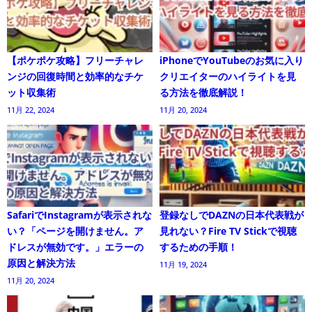
【ポケポケ攻略】フリーチャレ
iPhoneでYouTubeのお気に入り
ンジの回復時間と効率的なチケ
クリエイターのハイライトを見
ット収集術
る方法を徹底解説！
11月 22, 2024
11月 20, 2024
SafariでInstagramが表示されな
登録なしでDAZNの日本代表戦が
い？「ページを開けません。ア
見れない？Fire TV Stickで視聴
ドレスが無効です。」エラーの
するための手順！
原因と解決方法
11月 19, 2024
11月 20, 2024