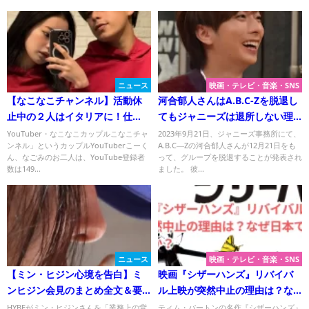
ニュース
映画・テレビ・音楽・SNS
【なこなこチャンネル】活動休
河合郁人さんはA.B.C-Zを脱退し
止中の２人はイタリアに！仕
てもジャニーズは退所しない理
事？休暇？
由は何？
YouTuber・なこなこカップルこなこチャ
2023年9月21日、ジャニーズ事務所にて、
ンネル」というカップルYouTuberこーく
A.B.C―Zの河合郁人さんが12月21日をも
ん、なごみのお二人は、YouTube登録者
って、グループを脱退することが発表され
数は149...
ました。 彼...
ニュース
映画・テレビ・音楽・SNS
【ミン・ヒジン心境を告白】ミ
映画『シザーハンズ』リバイバ
ンヒジン会見のまとめ全文＆要
ル上映が突然中止の理由は？な
約付き＜日本語翻訳＞！
ぜ日本で起きたのか？
HYBEがミン・ヒジンさんを「業務上の背
ティム・バートンの名作『シザーハンズ』