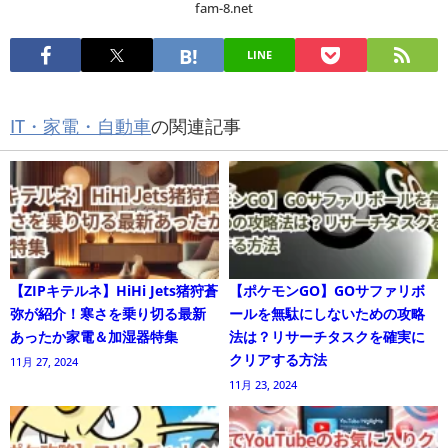
fam-8.net
LINE
IT・家電・自動車
の関連記事
【ZIPキテルネ】HiHi Jets猪狩蒼
【ポケモンGO】GOサファリボ
弥が紹介！寒さを乗り切る最新
ールを無駄にしないための攻略
あったか家電＆加湿器特集
法は？リサーチタスクを確実に
クリアする方法
11月 27, 2024
11月 23, 2024