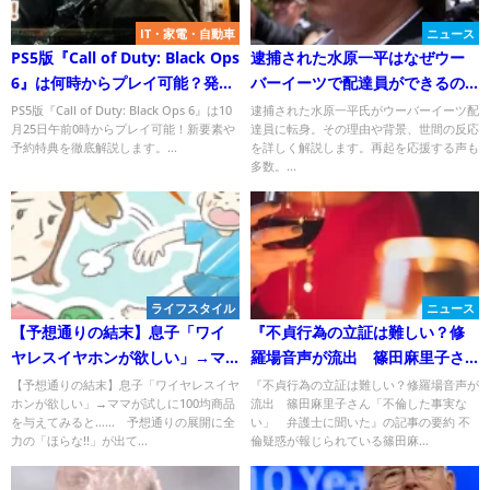
IT・家電・自動車
ニュース
PS5版『Call of Duty: Black Ops
逮捕された水原一平はなぜウー
6』は何時からプレイ可能？発売
バーイーツで配達員ができるの
時間を徹底解説！
か？その真相と背景に迫る
PS5版『Call of Duty: Black Ops 6』は10
逮捕された水原一平氏がウーバーイーツ配
月25日午前0時からプレイ可能！新要素や
達員に転身。その理由や背景、世間の反応
予約特典を徹底解説します。...
を詳しく解説します。再起を応援する声も
多数。...
ライフスタイル
ニュース
【予想通りの結末】息子「ワイ
『不貞行為の立証は難しい？修
ヤレスイヤホンが欲しい」→マ
羅場音声が流出 篠田麻里子さ
マが試しに100均商品を与えてみ
ん「不倫した事実ない」 弁護
【予想通りの結末】息子「ワイヤレスイヤ
『不貞行為の立証は難しい？修羅場音声が
ホンが欲しい」→ママが試しに100均商品
流出 篠田麻里子さん「不倫した事実な
ると…… 予想通りの展開に全力
士に聞いた』についてTwitterの
を与えてみると…… 予想通りの展開に全
い」 弁護士に聞いた』の記事の要約 不
の「ほらな!!」が出てしまう
反応
力の「ほらな!!」が出て...
倫疑惑が報じられている篠田麻...