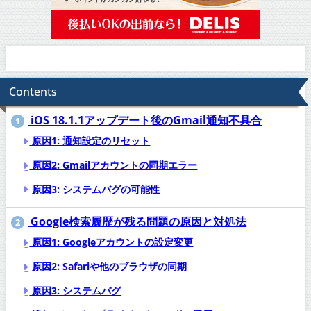
Contents
iOS 18.1.1アップデート後のGmail通知不具合
1
原因1: 通知設定のリセット
原因2: Gmailアカウントの同期エラー
原因3: システムバグの可能性
Google検索履歴が残る問題の原因と対処法
2
原因1: Googleアカウントの設定変更
原因2: Safariや他のブラウザの同期
原因3: システムバグ