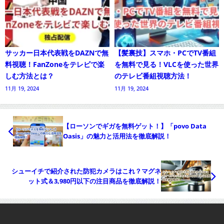
サッカー日本代表戦をDAZNで無
【髪裏技】スマホ・PCでTV番組
料視聴！FanZoneをテレビで楽
を無料で見る！VLCを使った世界
しむ方法とは？
のテレビ番組視聴方法！
11月 19, 2024
11月 19, 2024
【ローソンでギガを無料ゲット！】「povo Data
Oasis」の魅力と活用法を徹底解説！
シューイチで紹介された防犯カメラはこれ？マグネ
ット式＆3,980円以下の注目商品を徹底解説！