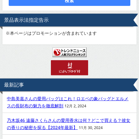
検索
景品表示法指定告示
※
本ページはプロモーションが含まれています
最新記事
中島美嘉さんの愛用バッグはこれ！ロエベの象バッグとエルメ
スの長財布の魅力を徹底解剖
12月 2, 2024
乃木坂46 遠藤さくらさんの愛用香水は何？どこで買える？彼女
の香りの秘密を探る【2024年最新】
11月 30, 2024