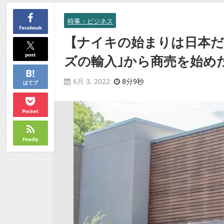
時事・ビジネス
Facebook
【ナイキの始まりは日本だ
post
ズの輸入｣から商売を始めた
8分9秒
6月 3, 2022
はてブ
Pocket
Feedly