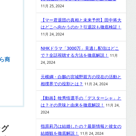
11月 25, 2024
【マー君退団の真相と未来予想】田中将大
はどこへ向かうのか？引退説も徹底検証！
11月 24, 2024
NHKドラマ「3000万」見逃し配信はどこ
で？全話視聴する方法を徹底解説！
11月
ら商
24, 2024
元横綱・白鵬の宮城野親方の現在の活動と
相撲界での役割とは？
11月 24, 2024
【動画】牧秀悟選手の「デスターシャ」と
は？その意味と由来を徹底解説！
11月 24,
2024
ング
指原莉乃は結婚したの？最新情報と彼女の
結婚観を徹底解説！
11月 24, 2024