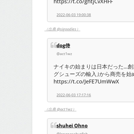
https://t.co/ghtjCvXHFF
2022-06-03 19:00:38
（出典 @sigoodies）
dog侍
@act1wz
ナイキの始まりは日本だった…創
グシューズの輸入｣から商売を始めた
https://t.co/JeFE7UmWwX
2022-06-03 17:17:16
（出典 @act1wz）
shuhei Ohno
@longnosebutfish