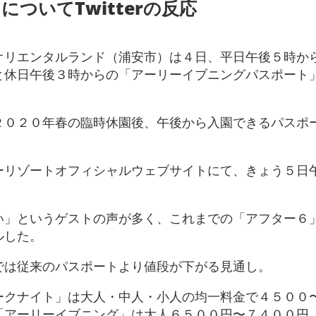
ついてTwitterの反応
オリエンタルランド（浦安市）は４日、平日午後５時か
と休日午後３時からの「アーリーイブニングパスポート
２０２０年春の臨時休園後、午後から入園できるパスポ
ーリゾートオフィシャルウェブサイトにて、きょう５日
い」というゲストの声が多く、これまでの「アフター６
ルした。
では従来のパスポートより値段が下がる見通し。
ークナイト」は大人・中人・小人の均一料金で４５００
「アーリーイブニング」は大人６５００円〜７４００円