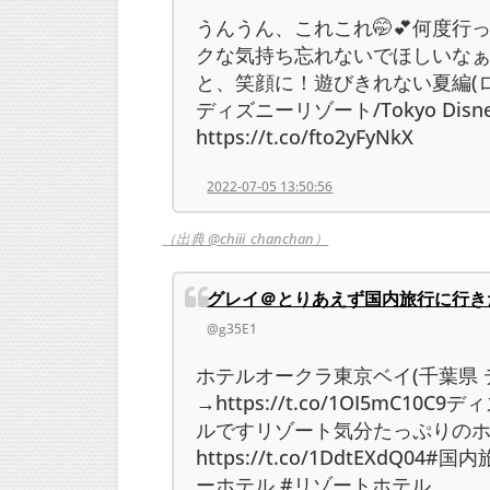
うんうん、これこれ🤭💕何度行
クな気持ち忘れないでほしいな
と、笑顔に！遊びきれない夏編(ロ
ディズニーリゾート/Tokyo Disney
https://t.co/fto2yFyNkX
2022-07-05 13:50:56
（出典 @chiii_chanchan）
グレイ＠とりあえず国内旅行に行き
@g35E1
ホテルオークラ東京ベイ(千葉県 
→https://t.co/1OI5mC1
ルですリゾート気分たっぷりの
https://t.co/1DdtEXdQ0
ーホテル #リゾートホテル