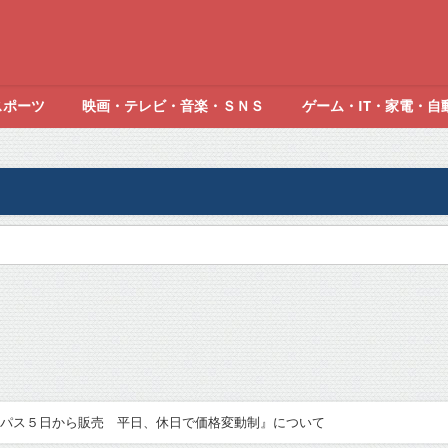
スポーツ
映画・テレビ・音楽・ＳＮＳ
ゲーム・IT・家電・自
パス５日から販売 平日、休日で価格変動制』について