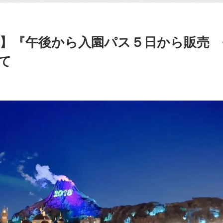
】『午後から入園パス５日から販売 
て