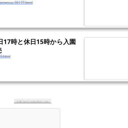
shionpress-90177.html
17時と休日15時から入園
売
59.html
（出典 farm2.staticflickr.com）