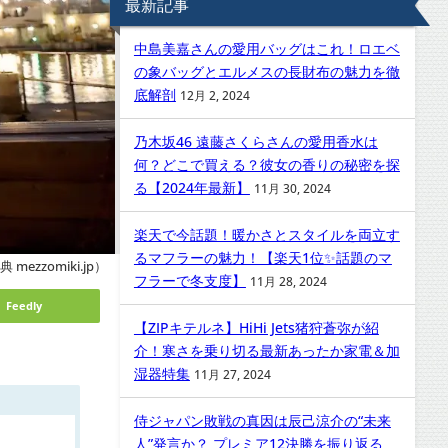
最新記事
中島美嘉さんの愛用バッグはこれ！ロエベ
の象バッグとエルメスの長財布の魅力を徹
底解剖
12月 2, 2024
乃木坂46 遠藤さくらさんの愛用香水は
何？どこで買える？彼女の香りの秘密を探
る【2024年最新】
11月 30, 2024
楽天で今話題！暖かさとスタイルを両立す
るマフラーの魅力！【楽天1位✨話題のマ
 mezzomiki.jp）
フラーで冬支度】
11月 28, 2024
Feedly
【ZIPキテルネ】HiHi Jets猪狩蒼弥が紹
介！寒さを乗り切る最新あったか家電＆加
湿器特集
11月 27, 2024
侍ジャパン敗戦の真因は辰己涼介の“未来
人”発言か？ プレミア12決勝を振り返る