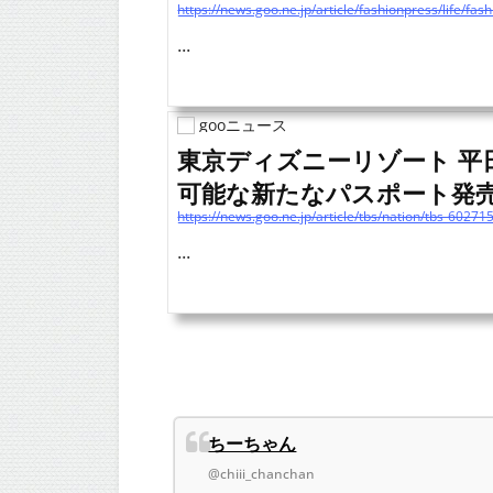
https://news.goo.ne.jp/article/fashionpress/life/fa
...
gooニュース
東京ディズニーリゾート 平日
可能な新たなパスポート発
https://news.goo.ne.jp/article/tbs/nation/tbs-60271
...
ちーちゃん
@chiii_chanchan