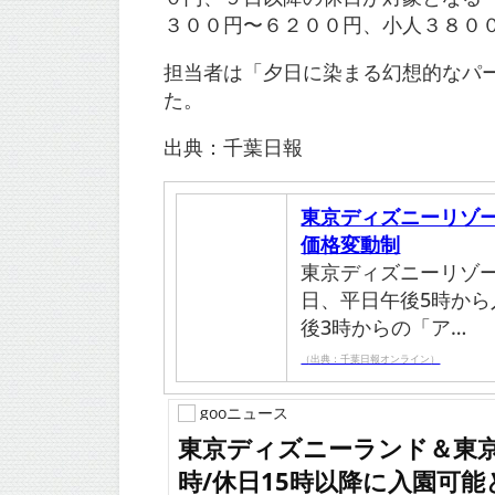
３００円〜６２００円、小人３８０
担当者は「夕日に染まる幻想的なパ
た。
出典：千葉日報
東京ディズニーリゾ
価格変動制
東京ディズニーリゾ
日、平日午後5時か
後3時からの「ア…
（出典：千葉日報オンライン）
gooニュース
東京ディズニーランド＆東京
時/休日15時以降に入園可能と