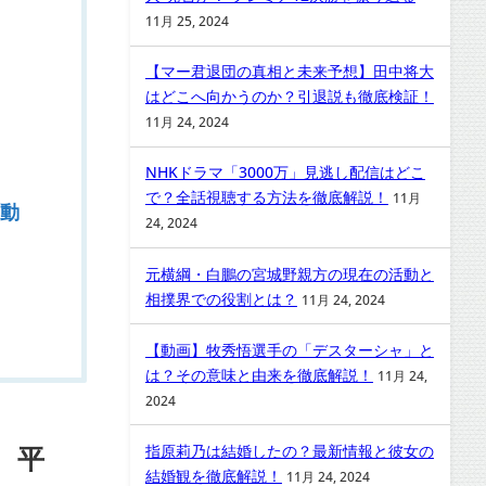
11月 25, 2024
【マー君退団の真相と未来予想】田中将大
はどこへ向かうのか？引退説も徹底検証！
11月 24, 2024
NHKドラマ「3000万」見逃し配信はどこ
で？全話視聴する方法を徹底解説！
11月
動
24, 2024
元横綱・白鵬の宮城野親方の現在の活動と
相撲界での役割とは？
11月 24, 2024
【動画】牧秀悟選手の「デスターシャ」と
は？その意味と由来を徹底解説！
11月 24,
2024
 平
指原莉乃は結婚したの？最新情報と彼女の
結婚観を徹底解説！
11月 24, 2024