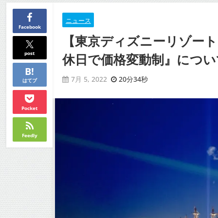
ニュース
Facebook
【東京ディズニーリゾート
post
休日で価格変動制』につい
20分34秒
7月 5, 2022
はてブ
Pocket
Feedly