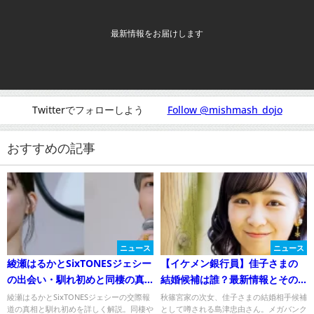
最新情報をお届けします
Twitterでフォローしよう
Follow @mishmash_dojo
おすすめの記事
ニュース
ニュース
綾瀬はるかとSixTONESジェシー
【イケメン銀行員】佳子さまの
の出会い・馴れ初めと同棲の真
結婚候補は誰？最新情報とその
相は？
詳細を解説！
綾瀬はるかとSixTONESジェシーの交際報
秋篠宮家の次女、佳子さまの結婚相手候補
道の真相と馴れ初めを詳しく解説。同棲や
として噂される島津忠由さん。メガバンク