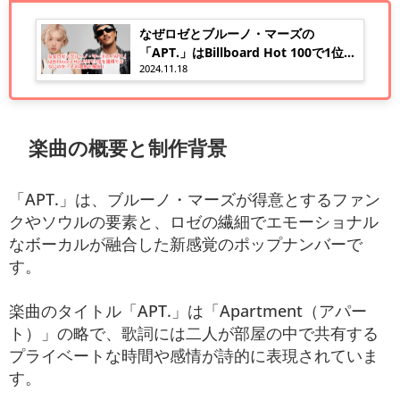
なぜロゼとブルーノ・マーズの
「APT.」はBillboard Hot 100で1位を
2024.11.18
獲得できないのか？その理由を解説！
楽曲の概要と制作背景
「APT.」は、ブルーノ・マーズが得意とするファン
クやソウルの要素と、ロゼの繊細でエモーショナル
なボーカルが融合した新感覚のポップナンバーで
す。
楽曲のタイトル「APT.」は「Apartment（アパー
ト）」の略で、歌詞には二人が部屋の中で共有する
プライベートな時間や感情が詩的に表現されていま
す。