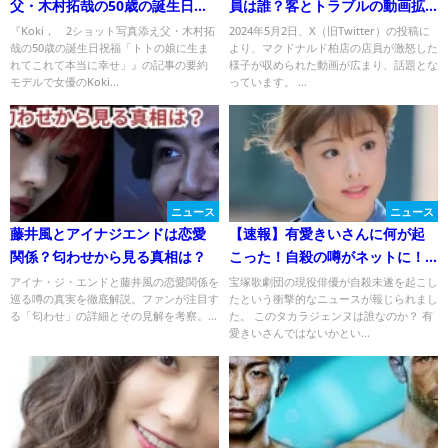
父・木村拓哉の50歳の誕生日祝
員は誰？客とトラブルの動画拡
福「トトの娘に生まれてこれて
散で大炎上中！
『Koki， 2ショット写真添え父・木村拓
2024年5月2日、X（旧Twitter）の投稿に
哉の50歳の誕生日祝福「トトの娘に生ま
より、マクドナルド柏店の店員が激怒した
本当に幸せ」』についてTwitter
れてこれて本当に幸せ」』の記事の要約
様子が収められた動画が広まり、話題とな
の反応
モデルで女優のKoki...
っています。 ...
ニュース
ニュース
藤井風とアイナジエンドは恋愛
【速報】有愛きいさんに何が起
関係？匂わせから見る真相は？
こった！自殺の噂がネットに！
真相公表待たれる！
アイナ・ジ・エンドと藤井風の恋愛関係を
宝塚歌劇団の現役俳優が自殺未遂を起こし
巡る噂の真実を徹底解説。ファンが注目す
たという衝撃的なニュースが報じられまし
る「匂わせ」の詳細とその見解を考察。...
た。 このタカラジェンヌは誰なのか？ 有
愛きいさんではないかとい...