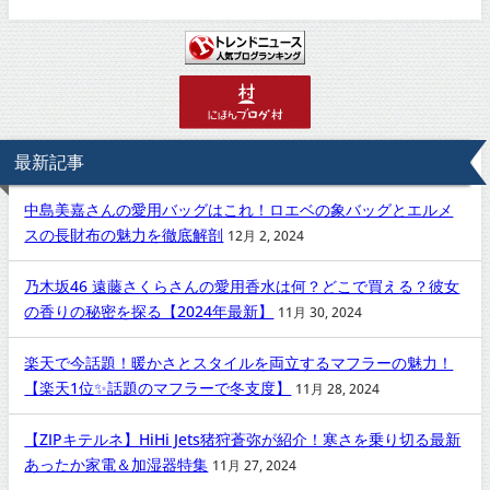
最新記事
中島美嘉さんの愛用バッグはこれ！ロエベの象バッグとエルメ
スの長財布の魅力を徹底解剖
12月 2, 2024
乃木坂46 遠藤さくらさんの愛用香水は何？どこで買える？彼女
の香りの秘密を探る【2024年最新】
11月 30, 2024
楽天で今話題！暖かさとスタイルを両立するマフラーの魅力！
【楽天1位✨話題のマフラーで冬支度】
11月 28, 2024
【ZIPキテルネ】HiHi Jets猪狩蒼弥が紹介！寒さを乗り切る最新
あったか家電＆加湿器特集
11月 27, 2024