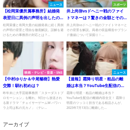
ニュース
スポーツ
【松岡茉優所属事務所】結婚発
井上尚弥vsドヘニー戦のファイ
表翌日に異例の声明を出したの
トマネーは？驚きの金額とその
はなぜか？誤解を避けるための
背景に迫る！
松岡茉優と有岡大貴の結婚発表に続く異例
井上尚弥vsドヘニー戦のファイトマネーと
の声明の背景と理由を徹底解説。誤解を避
その背景を解説。両者の収益構造やブラン
背景とは？
けるための事務所の対応とは？...
ド価値について深掘り！...
映画・テレビ・音楽・SNS
ニュース
【中村ゆりか＆中尾暢樹】熱愛
【速報】霜降り明星・粗品の離
交際！馴れ初めは？
婚は本当？YouTube生配信の離
婚内容全文！理由は？お相手？
昨年末に大手芸能事務所「スターダストプ
霜降り明星・粗品の離婚は本当？
ロモーション」を離れ、9日から放送され
YouTube生配信の離婚内容全文！ 霜降り
お子さんは？Twitterの反応は？
る新ドラマ「チェイサーゲームW パワハ
明星のツッコミ担当である粗品さんが、
ラ上司は私の元カノ」（テレ...
2023年7月13日に離婚した...
アーカイブ