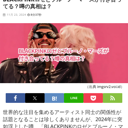
てる？噂の真相は？
11月 23, 2024
8分37秒
（出典 imgsrv2.voi.id）
LINE
世界的な注目を集めるアーティスト同士の関係性が
話題となることは珍しくありませんが、2024年に突
如浮上した噂、「BLACKPINKのロゼとブルーノ・マ