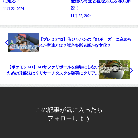
に迫る！
配信の有無と視聴方法を徹底解
説！
11月 22, 2024
11月 22, 2024
【プレミア12】侍ジャパンの「91ポーズ」に込めら
れた意味とは？試合を彩る新たな文化？
【ポケモンGO】GOサファリボールを無駄にしない
ための攻略法は？リサーチタスクを確実にクリアす
る方法
この記事が気に入ったら
フォローしよう