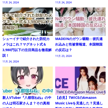
11月 24, 2024
11月 24, 2024
シューイチで紹介された防犯カ
MADEINのガウン騒動：彼氏連
メラはこれ？マグネット式＆
れ込みと性被害報道、本国韓国
3,980円以下の注目商品を徹底解
の反応は？
説！
11月 23, 2024
11月 24, 2024
新人VTuber『八都宿ねね』の中
【必見】TWICEのAmazon
の人は明石家さんま？その真相
Music Liveを見逃した？見逃し