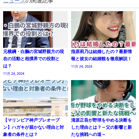
ニュース
の関連記事
元横綱・白鵬の宮城野親方の現
指原莉乃は結婚したの？最新情
在の活動と相撲界での役割と
報と彼女の結婚観を徹底解説！
は？
11月 24, 2024
11月 24, 2024
【マリンピア神戸プレオープ
清原正吾が野球をやめる決断を
ン】ハガキが届かない理由と対
した理由とは？～父の影響と新
象者の条件とは？
たな挑戦への道～