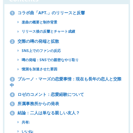
コラボ曲「APT.」のリリースと反響
1
楽曲の概要と制作背景
リリース後の反響とチャート成績
交際の噂の発端と拡散
2
SNS上でのファンの反応
噂の発端：SNSでの親密なやり取り
憶測を加速させた要因
ブルーノ・マーズの恋愛事情：現在も長年の恋人と交際
3
中
ロゼのコメント：恋愛経験について
4
所属事務所からの発表
5
結論：二人は単なる親しい友人？
6
共有:
いいね: