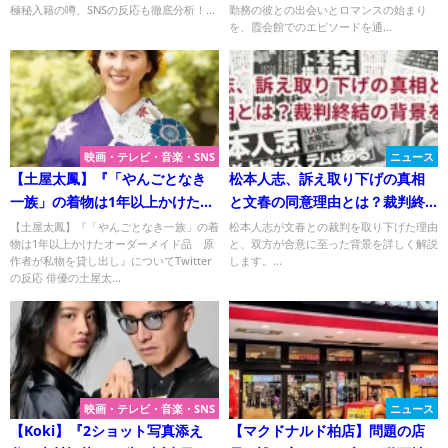
極秘入籍の噂、SNSの反応も徹底分析！...
勤務の彼との出会いとロマンスの始まり
を、霞会館でのエピソードを通...
映画・テレビ・音楽・SNS
ニュース
【土屋太鳳】『「やんごとなき
松本人志、訴え取り下げの真相
一族」の着物は1年以上かけたオ
と文春の同意理由とは？裁判終
ーダーメイド品 原作者が私物
結の背景を探る！
【土屋太鳳】『「やんごとなき一族」の着
松本人志が文春との裁判を取り下げた理由
物は1年以上かけたオーダーメイド品 原
と、双方が合意に至った背景を詳しく解説
を貸し出し』についてTwitterの
作者が私物を貸し出し』についてTwitter
します。...
反応
の反応 俳優の土屋太...
映画・テレビ・音楽・SNS
ニュース
【Koki】『2ショット写真添え
【マクドナルド柏店】問題の店