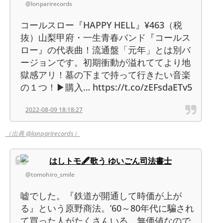
@lonparirecords
コールスロー『HAPPY HELL』¥463（税
抜）山梨甲府・一生青春バンド『コールス
ロー』の代表曲！流通盤「元年」とは別バ
ージョンです。初期衝動が溢れててより地
獄感アリ！墓の下まで持って行きたい音楽
の１つ！▶購入… https://t.co/zEFsdaETv5
2022-08-09 18:18:27
（出典 @lonparirecords）
はしトモ🖋歌う ゆいごん司法書士
@tomohiro_smile
嘘でした。『鉄道が開通して時価が上が
る』という原野商法。’60～80年代に騙され
て買った人がたくさんいる。無価値なので