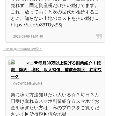
売れず、固定資産税だけ払い続けてます。
これ、放っておくと次の世代が相続するこ
とに。知らない土地のコストを払い続け…
https://t.co/p83TDyzSSj
2022-08-09 18:01:40
（出典 @tomohiro_smile）
マコ🧡毎月30万以上稼げる副業紹介！転
職、節約、増税、収入補償、補償金制度、在宅ワ
ーク
@tCYiYJ0S4Nz6uM8
楽に稼ぐ方法知りたい人いる☆？毎日３万
円受け取れるスマホ副業紹介☆スマホでお
金を稼ぎたい方は、私のプロフをご覧くだ
さい！▶所得税▶借金地獄