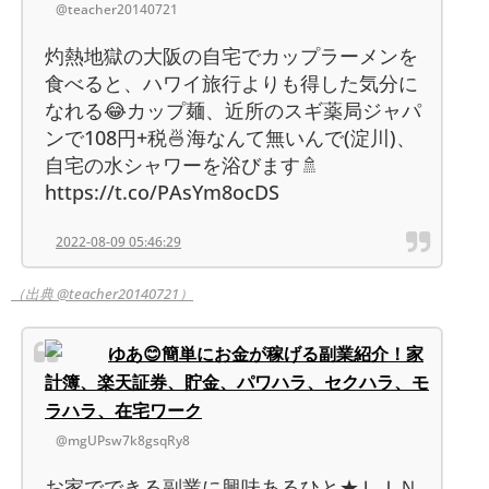
@teacher20140721
灼熱地獄の大阪の自宅でカップラーメンを
食べると、ハワイ旅行よりも得した気分に
なれる😂カップ麺、近所のスギ薬局ジャパ
ンで108円+税🍜海なんて無いんで(淀川)、
自宅の水シャワーを浴びます🚿
https://t.co/PAsYm8ocDS
2022-08-09 05:46:29
（出典 @teacher20140721）
ゆあ😊簡単にお金が稼げる副業紹介！家
計簿、楽天証券、貯金、パワハラ、セクハラ、モ
ラハラ、在宅ワーク
@mgUPsw7k8gsqRy8
お家でできる副業に興味あるひと★ＬＩＮ