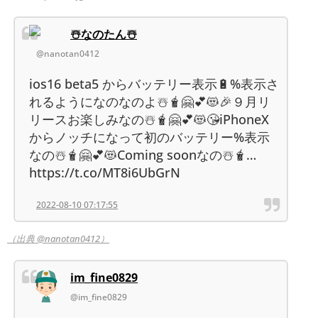
☃️なのたん☃️
@nanotan0412
ios16 beta5 からバッテリー表示🔋%表示さ
れるようになのなのよ☃️🧋🤗💕😻🎉９月リ
リースお楽しみなの☃️🧋🤗💕😻😘iPhoneX
からノッチになって初のバッテリー%表示
なの☃️🧋🤗💕😻Coming soonなの☃️🧋…
https://t.co/MT8i6UbGrN
2022-08-10 07:17:55
（出典 @nanotan0412）
im_fine0829
@im_fine0829