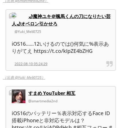
（出典 @smartmedia2nd）
🌙魔神ユキ＠颯馬くんの刀になりたい芸
人🌙オベロン引かせろ
@Yuki_Meli0725
iOS16……12いけるのでは()何気に%表示あ
りがてえ https://t.co/kIpZE4bZHG
2022-08-10 05:24:29
（出典 @Yuki_Meli0725）
すまめ YouTuber 相互
@smartmedia2nd
iOS16のバッテリー％表示対応するFace ID
搭載iPhoneと非対応モデルは？
https://t.co/UcjADRdHsh #相互フォロー #