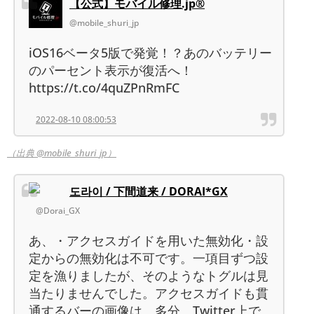
【公式】モバイル修理.jp®︎
@mobile_shuri_jp
iOS16ベータ5版で発覚！？あのバッテリー
のパーセント表示が復活へ！
https://t.co/4quZPnRmFC
2022-08-10 08:00:53
（出典 @mobile_shuri_jp）
도라이 / 下間道来 / DORAI*GX
@Dorai_GX
あ、・アクセスガイドを用いた無効化・設
定からの無効化は不可です。一項目ずつ設
定を漁りましたが、そのようなトグルは見
当たりませんでした。アクセスガイドも貫
通するバーの画像は、多分、Twitter上で、