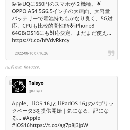
💫💫UQに550円のスマホが２機種。🌟
OPPO A54 5G6.5インチの大画面、大容量
バッテリーで電池持ちもかなり良く、5G対
応、CPUも比較的高性能🌟iPhone8
64GBiOS16にも対応決定、まだまだ使え…
https://t.co/hfVdvRkrcy
2022-08-10 07:16:26
（出典 @im_fine0829）
Taisyo
@taisy0
Apple、｢iOS 16｣と｢iPadOS 16｣のパブリッ
クベータ3を提供開始｜気になる、記にな
る… #Apple
#iOS16https://t.co/ag7p8j3jpW