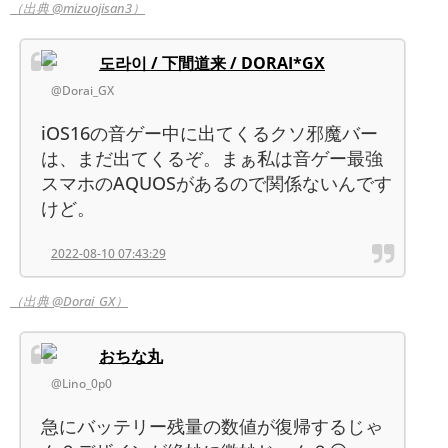
（出典 @mizuojisan3）
도라이 / 下間道来 / DORAI*GX
@Dorai_GX
iOS16の音ゲー中に出てくるクソ邪魔バー
は、まだ出てくるぞ。まぁ私は音ゲー最強
スマホのAQUOSがあるので関係ないんです
けど。
2022-08-10 07:43:29
（出典 @Dorai_GX）
おちな丸
@Lino_0p0
急にバッテリー残量の数値が復帰するじゃ