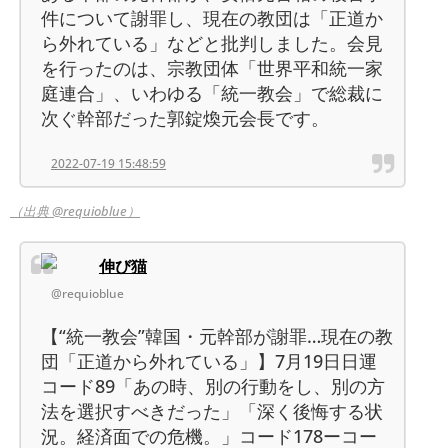
件について謝罪し、現在の教団は「正道か
ら外れている」などと批判しました。会見
を行ったのは、宗教団体「世界平和統一家
庭連合」、いわゆる「統一教会」で総裁に
次ぐ幹部だった郭錠煥元会長です。
2022-07-19 15:48:59
（出典 @requioblue）
伸び猫
@requioblue
【“統一教会”韓国・元幹部が謝罪…現在の教
団「正道から外れている」】7月19日日運
コード89「あの時、別の行動をし、別の方
法を選択すべきだった」「深く後悔する状
況。経済面での危機。」コード178ーコー