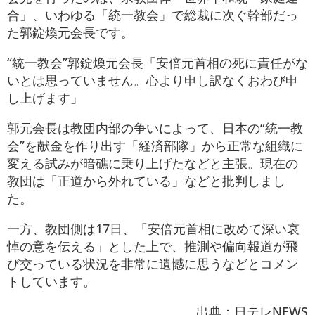
合」、いわゆる「統一教会」で総裁に次ぐ幹部だっ
た郭錠煥元会長です。
“統一教会”郭錠煥元会長「安倍元首相の死に責任がな
いとは思っていません。心より申し訳なくおわび申
し上げます」
郭元会長は教団内部の争いによって、日本の“統一教
会”を献金を作り出す「経済部隊」から正常な組織に
変える試みが暗礁に乗り上げたなどと主張。現在の
教団は「正道から外れている」などと批判しまし
た。
一方、教団側は17日、「安倍元首相に改めて深い哀
悼の意を伝える」とした上で、推測や偏向報道が飛
び交っている状況を非常に遺憾に思うなどとコメン
トしています。
出典：日テレNEWS