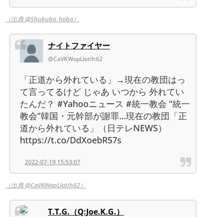
（出典 @Shukubo_hobo）
ナイトファイヤー
@CaVKWopLlotIh62
「正道から外れている」→現在の教団はっ
て言ってるけど じゃあ いつから 外れてい
たんだ？ #Yahooニュース #統一教会 “統一
教会”韓国・元幹部が謝罪…現在の教団「正
道から外れている」（日テレNEWS）
https://t.co/DdXoebR57s
2022-07-19 15:53:07
（出典 @CaVKWopLlotIh62）
T.T.G.（Q:Joe.K.G.）