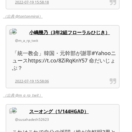
2022-07-19 15:58:18
（出典 @tontonmirai）
小嶋幾乃（3年2組フローラルひじき）
@m_a_rp_twit
「統一教会」韓国・元幹部が謝罪#Yahooニ
ュースhttps://t.co/8ZiRqKnY57 命だいじょ
ぶ？
2022-07-19 15:58:06
（出典 @m_a_rp_twit）
スーオング（1/144HGAD）
@susahadeth52623
これはこれで自分の派閥（娘が文鮮明3男と