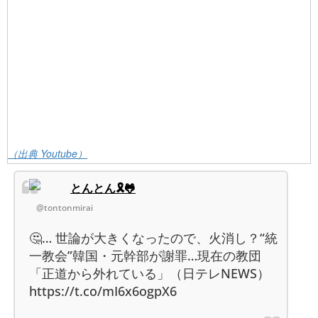
（出典 Youtube）
とんとん🎗️🐸
@tontonmirai
🤔… 世論が大きくなったので、火消し？“統
一教会”韓国・元幹部が謝罪…現在の教団
「正道から外れている」（日テレNEWS）
https://t.co/mI6x6ogpX6