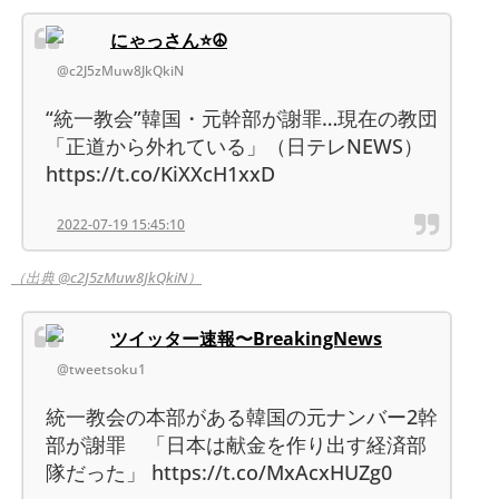
にゃっさん⭐☮️
@c2J5zMuw8JkQkiN
“統一教会”韓国・元幹部が謝罪…現在の教団
「正道から外れている」（日テレNEWS）
https://t.co/KiXXcH1xxD
2022-07-19 15:45:10
（出典 @c2J5zMuw8JkQkiN）
ツイッター速報〜BreakingNews
@tweetsoku1
統一教会の本部がある韓国の元ナンバー2幹
部が謝罪 「日本は献金を作り出す経済部
隊だった」 https://t.co/MxAcxHUZg0