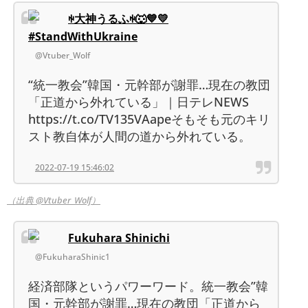
ꑭ大神うるふꑭ🐺💙💛
#StandWithUkraine
@Vtuber_Wolf
“統一教会”韓国・元幹部が謝罪…現在の教団
「正道から外れている」｜日テレNEWS
https://t.co/TV135VAapeそもそも元のキリ
スト教自体が人間の道から外れている。
2022-07-19 15:46:02
（出典 @Vtuber_Wolf）
Fukuhara Shinichi
@FukuharaShinic1
経済部隊というパワーワード。統一教会”韓
国・元幹部が謝罪…現在の教団「正道から