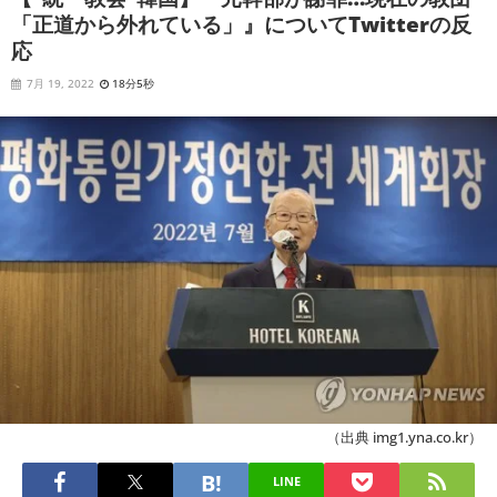
「正道から外れている」』についてTwitterの反
応
7月 19, 2022
18分5秒
（出典 img1.yna.co.kr）
LINE