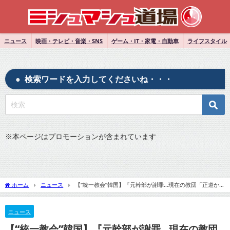
ニュース
映画・テレビ・音楽・SNS
ゲーム・IT・家電・自動車
ライフスタイル
検索ワードを入力してくださいね・・・
※
本ページはプロモーションが含まれています
ホーム
ニュース
【“統一教会”韓国】『元幹部が謝罪…現在の教団「正道か
ら外れている」』についてTwitterの反応
ニュース
【“統一教会”韓国】『元幹部が謝罪…現在の教団