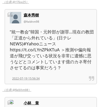
（出典 @17luv25）
森本秀樹
@fwbhm98
“統一教会”韓国・元幹部が謝罪…現在の教団
「正道から外れている」(日テレ
NEWS)#Yahooニュース
https://t.co/LYnZPkKTuA ＞推測や偏向報
道が飛び交っている状況を非常に遺憾に思
うなどとコメントしています億のカネ寄付
させてるのは事実だろう？
2022-07-19 15:56:34
（出典 @fwbhm98）
小林 章