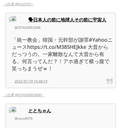
（出典 @tm3333）
🗣日本人の前に地球人その前に宇宙人
@OTA05802908
「統一教会」韓国・元幹部が謝罪#Yahooニ
ュースhttps://t.co/M385HEJkke 大昔から
だっつうの。一家離散なんて大昔から有
る。何言ってんだ？！アホ過ぎて横っ腹で
笑っちまうぜｗ！
2022-07-19 15:48:19
（出典 @OTA05802908）
ととちゃん
@toro4976