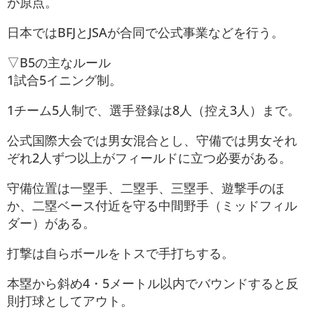
が原点。
日本ではBFJとJSAが合同で公式事業などを行う。
▽B5の主なルール
1試合5イニング制。
1チーム5人制で、選手登録は8人（控え3人）まで。
公式国際大会では男女混合とし、守備では男女それ
ぞれ2人ずつ以上がフィールドに立つ必要がある。
守備位置は一塁手、二塁手、三塁手、遊撃手のほ
か、二塁ベース付近を守る中間野手（ミッドフィル
ダー）がある。
打撃は自らボールをトスで手打ちする。
本塁から斜め4・5メートル以内でバウンドすると反
則打球としてアウト。