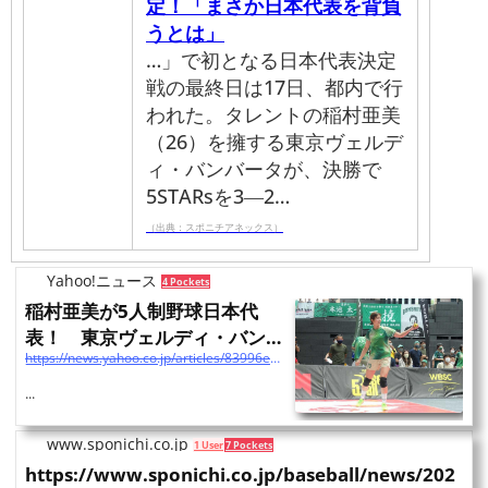
定！「まさか日本代表を背負
うとは」
…」で初となる日本代表決定
戦の最終日は17日、都内で行
われた。タレントの稲村亜美
（26）を擁する東京ヴェルデ
ィ・バンバータが、決勝で
5STARsを3―2…
（出典：スポニチアネックス）
Yahoo!ニュース
4 Pockets
稲村亜美が5人制野球日本代
表！ 東京ヴェルディ・バンバ
https://news.yahoo.co.jp/articles/83996e0846f1fcf860f8732d8cd940c7795298d9
ータが決定戦で優勝、アジ...
...
www.sponichi.co.jp
1 User
7 Pockets
https://www.sponichi.co.jp/baseball/news/202