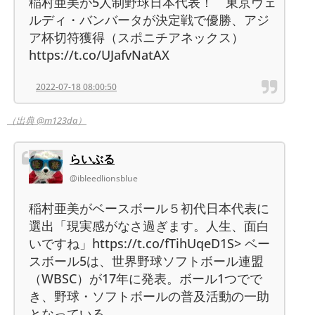
稲村亜美が5人制野球日本代表！ 東京ヴェ
ルディ・バンバータが決定戦で優勝、アジ
ア杯切符獲得（スポニチアネックス）
https://t.co/UJafvNatAX
2022-07-18 08:00:50
（出典 @m123da）
らいぶる
@ibleedlionsblue
稲村亜美がベースボール５初代日本代表に
選出「現実感がなさ過ぎます。人生、面白
いですね」https://t.co/fTihUqeD1S> ベー
スボール5は、世界野球ソフトボール連盟
（WBSC）が17年に発表。ボール1つでで
き、野球・ソフトボールの普及活動の一助
となっている。