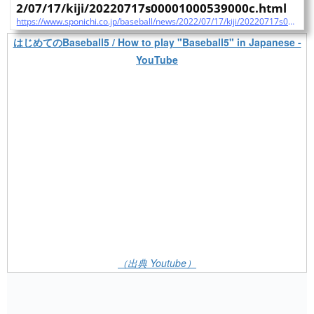
2/07/17/kiji/20220717s00001000539000c.html
https://www.sponichi.co.jp/baseball/news/2022/07/17/kiji/20220717s00001000539000c.html
はじめてのBaseball5 / How to play "Baseball5" in Japanese -
YouTube
（出典 Youtube）