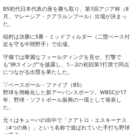
B5初代日本代表の座を勝ち取り、第1回アジア杯（8
月、マレーシア・クアラルンプール）出場が決まっ
た。
稲村は決勝に5番・ミッドフィルダー（二塁ベース付
近を守る中間野手）で出場。
守備では華麗なフィールディングを見せ、打撃で
も“神スイング”を披露し、1―2の初回第1打席で同点
につながる出塁を果たした。
▽ベースボール・ファイブ（B5）
野球を簡略化した新アーバンスポーツ。WBSCが17
年、野球・ソフトボール振興の一環として発表し
た。
元々はキューバの街中で「クアトロ・エスキーナス
（4つの角）」という名称で遊ばれていた手打ち野球