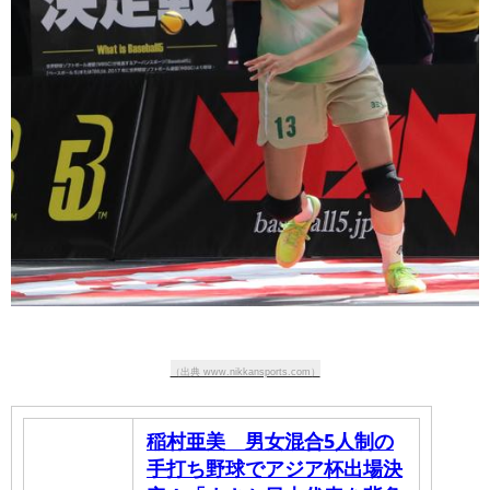
（出典 www.nikkansports.com）
稲村亜美 男女混合5人制の
手打ち野球でアジア杯出場決