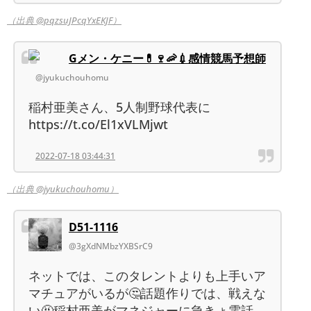
（出典 @pqzsuJPcqYxEKJF）
Gメン・ケニー💊🍷🦐💉感情競馬予想師
@jyukuchouhomu
稲村亜美さん、5人制野球代表に
https://t.co/El1xVLMjwt
2022-07-18 03:44:31
（出典 @jyukuchouhomu）
D51-1116
@3gXdNMbzYXBSrC9
ネットでは、このタレントよりも上手いア
マチュアがいるが🤔話題作りでは、戦えな
い🤬稲村亜美がマネジャーに急きょ電話