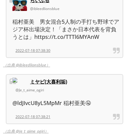
らいぶる
@ibleedlionsblue
稲村亜美 男女混合5人制の手打ち野球でア
ジア杯出場決定！「まさか日本代表を背負
うとは」https://t.co/TTTl6MYAnW
2022-07-18 07:38:30
（出典 @ibleedlionsblue）
ミヤビ(大喜利垢)
@Je_t_aime_ogiri
@ldJIvcU8yL5MpMr 稲村亜美🤤
2022-07-18 07:38:21
（出典 @Je_t_aime_ogiri）