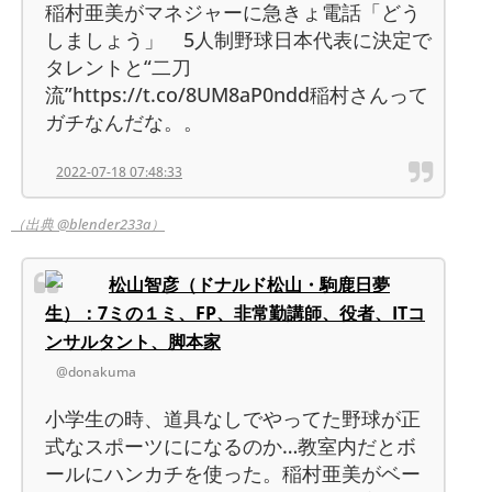
稲村亜美がマネジャーに急きょ電話「どう
しましょう」 5人制野球日本代表に決定で
タレントと“二刀
流”https://t.co/8UM8aP0ndd稲村さんって
ガチなんだな。。
2022-07-18 07:48:33
（出典 @blender233a）
松山智彦（ドナルド松山・駒鹿日夢
生）：7ミの１ミ、FP、非常勤講師、役者、ITコ
ンサルタント、脚本家
@donakuma
小学生の時、道具なしでやってた野球が正
式なスポーツにになるのか…教室内だとボ
ールにハンカチを使った。稲村亜美がベー