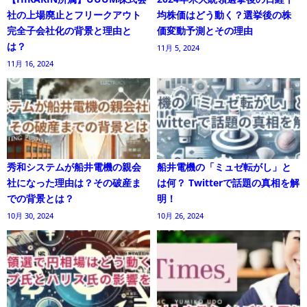
社の上場廃止とフリークアウト
均株価はどう動く？選挙後の株
完全子会社化の背景と理由と
価変動予測とその理由
は？
11月 5, 2024
11月 16, 2024
秀和システムが船井電機の親会
船井電機の「ミュゼ転がし」と
社になった理由は？その破産ま
は何？ Twitterで話題の真相を解
での背景とは？
明！
10月 30, 2024
10月 26, 2024