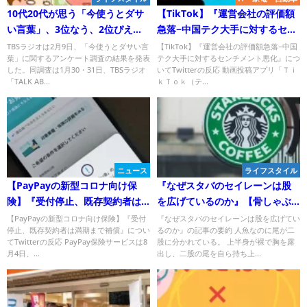
10代20代が思う「今使うとダサ
【TikTok】『運営会社の評価額
い言葉」、3位なう、2位ぴえ
急落−中国テク大手に対するセン
ん、1位は?
チメント悪化』についてTwitter
TBSラジオは2月9日、「今使うとダサい言
【TikTok】『運営会社の評価額急落−中国
葉」に関するアンケート調査の結果を発表
テク大手に対するセンチメント悪化』につ
の反応
した。同調査は1月30・31日、TBSラジオ
いてTwitterの反応 動画投稿アプリ「Ｔｉ
「TALK AB...
ｋＴｏｋ（テ...
ニュース
ライフスタイル
【PayPayの新型コロナ向け保
『なぜスタバのセイレーンは股
険】『受付停止、既存契約者は
を広げているのか』【骨しゃぶ
満期まで補償』についてTwitter
りの本と何かを繋げるブログ】
【PayPayの新型コロナ向け保険】『受付
『なぜスタバのセイレーンは股を広げてい
停止、既存契約者は満期まで補償』につい
るのか』の記事の要約 人魚なのに尾が二
の反応
についてTwitterの反応
てTwitterの反応 PayPay保険サービスは8
股に分かれている。 上半身が裸で胸を露
月4日、...
出し、二股の尾を自ら持ち上...