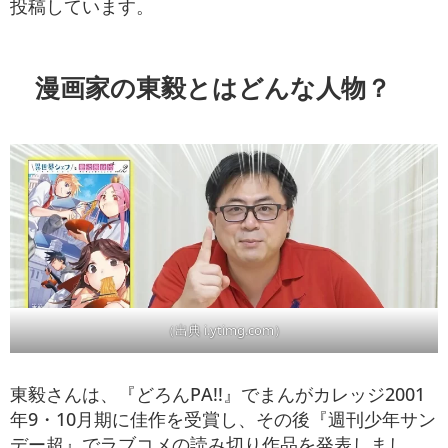
投稿しています。
漫画家の東毅とはどんな人物？
（出典 i.ytimg.com）
東毅さんは、『どろんPA!!』でまんがカレッジ2001
年9・10月期に佳作を受賞し、その後『週刊少年サン
デー超』でラブコメの読み切り作品を発表しまし