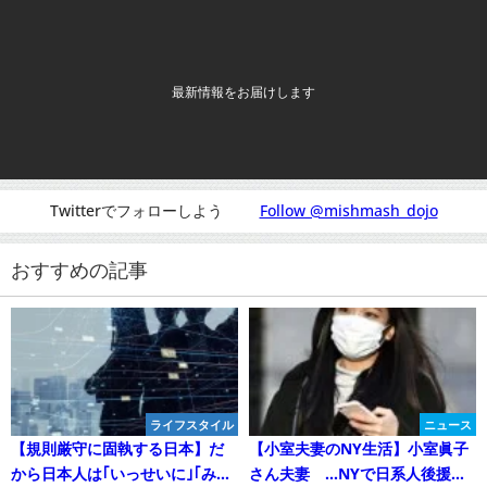
最新情報をお届けします
Twitterでフォローしよう
Follow @mishmash_dojo
おすすめの記事
ライフスタイル
ニュース
【規則厳守に固執する日本】だ
【小室夫妻のNY生活】小室眞子
から日本人は｢いっせいに｣｢みん
さん夫妻 …NYで日系人後援者