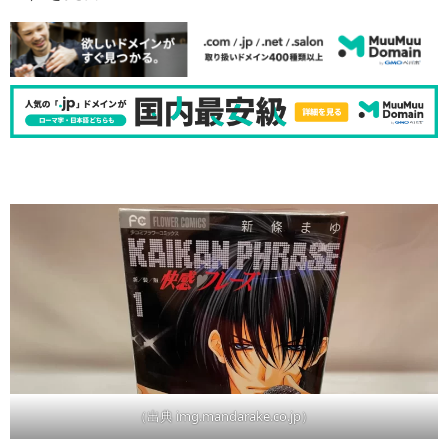
（出典 img.mandarake.co.jp）