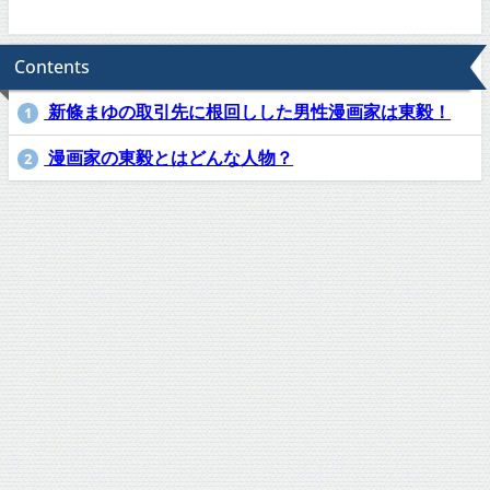
Contents
新條まゆの取引先に根回しした男性漫画家は東毅！
1
漫画家の東毅とはどんな人物？
2