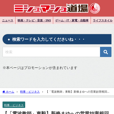
ニュース
映画・テレビ・音楽・SNS
ゲーム・IT・家電・自動車
ライフスタイル
検索ワードを入力してくださいね・・・
※
本ページはプロモーションが含まれています
ホーム
時事・ビジネス
【「電波教師」東毅】新條まゆへの営業妨害根回
し！やり方が汚い！
時事・ビジネス
【「電波教師」東毅】新條まゆへの営業妨害根回