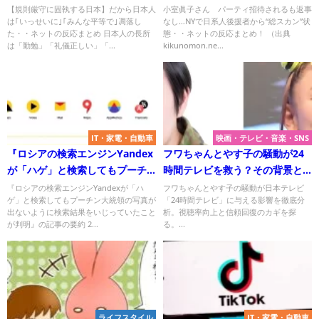
な平等で｣凋落した？
から“総スカン”状態
【規則厳守に固執する日本】だから日本人
小室眞子さん パーティ招待されるも返事
は｢いっせいに｣｢みんな平等で｣凋落し
なし…NYで日系人後援者から“総スカン”状
た・・ネットの反応まとめ 日本人の長所
態・・ネットの反応まとめ！ （出典
は「勤勉」「礼儀正しい」「...
kikunomon.ne...
IT・家電・自動車
映画・テレビ・音楽・SNS
『ロシアの検索エンジンYandex
フワちゃんとやす子の騒動が24
が「ハゲ」と検索してもプーチ
時間テレビを救う？その背景と
ン大統領の写真が出ないように
視聴率への影響は？
『ロシアの検索エンジンYandexが「ハ
フワちゃんとやす子の騒動が日本テレビ
ゲ」と検索してもプーチン大統領の写真が
「24時間テレビ」に与える影響を徹底分
検索結果をいじっていたことが
出ないように検索結果をいじっていたこと
析。視聴率向上と信頼回復のカギを探
判明』についてTwitterの反応
が判明』の記事の要約 2...
る。...
ライフスタイル
IT・家電・自動車