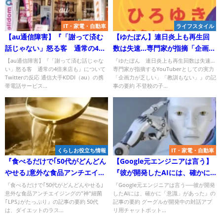
IT・家電・自動車
ライフスタイル
【au通信障害】『「謝って済む
【ゆたぽん】連日炎上も再生回
話じゃない」怒る客 通常の4倍
数は失速…専門家が指摘「企画力
来店も』についてTwitterの反応
が乏しい」「教訓もない」 [あか
【au通信障害】『「謝って済む話じゃな
『ゆたぼん 連日炎上も再生回数は失速…
い」怒る客 通常の4倍来店も』について
専門家が指摘するYouTuberとしての実力
み★]
Twitterの反応 通信大手KDDI（au）の携
「企画力が乏しい」「教訓もない」』の記
帯電話サービス...
事の要約 不登校の子...
くらしお役立ち情報
IT・家電・自動車
『食べるだけで｢50代がどんどん
【Google元エンジニアは言う】
やせる｣意外な食品アンチエイジ
『彼が開発したAIには、確かに
ングの"神"細菌｢LPS｣がたっぷ
「意識」があった』について
『食べるだけで｢50代がどんどんやせる｣
『Google元エンジニアは言う──彼が開発
意外な食品アンチエイジングの"神"細菌
したAIには、確かに「意識」があった』の
り』についてTwitterの反応
Twitterの反応
｢LPS｣がたっぷり』の記事の要約 50代
記事の要約 グーグルが開発中の対話アプ
は、ダイエットのラス...
リ用チャットボット...