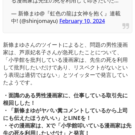
る漫画家は先生の死を利用して叩きたいだ…
— 新條まゆ@『虹色の龍は女神を抱く』連載
中! (@shinjomayu)
February 10, 2024
新條まゆさんのツイートによると、問題の男性漫画
家は、芦原妃名子さんが急死したことについて、
「小学館を批判している漫画家は、先生の死を利用
して批判したいだけであり、リスペクトがないとい
う表現は適切ではない」とツイッターで発言してい
たようです。
・面識のある男性漫画家に、仕事している取引先に
根回しした！
・「新條まゆがヤバい糞コメントしているから上司
にも伝えたほうがいい」とLINEを！
・その漫画家は、Xで「小学館叩いている漫画家は先
生の死を利用したいだけ」と発言！