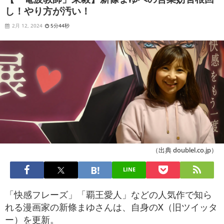
し！やり方が汚い！
2月 12, 2024
5分44秒
（出典 doublel.co.jp）
LINE
「快感フレーズ」「覇王愛人」などの人気作で知ら
れる漫画家の新條まゆさんは、自身のX（旧ツイッタ
ー）を更新。