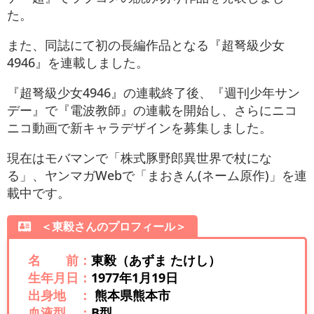
た。
また、同誌にて初の長編作品となる『超弩級少女
4946』を連載しました。
『超弩級少女4946』の連載終了後、『週刊少年サン
デー』で『電波教師』の連載を開始し、さらにニコ
ニコ動画で新キャラデザインを募集しました。
現在はモバマンで「株式豚野郎異世界で杖にな
る」、ヤンマガWebで「まおきん(ネーム原作)」を連
載中です。
＜東毅さんのプロフィール＞
名 前：
東毅（あずま たけし）
生年月日：
1977年1月19日
出身地 ：
熊本県熊本市
血液型 ：
B型