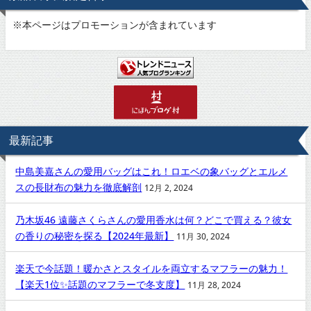
※
本ページはプロモーションが含まれています
最新記事
中島美嘉さんの愛用バッグはこれ！ロエベの象バッグとエルメ
スの長財布の魅力を徹底解剖
12月 2, 2024
乃木坂46 遠藤さくらさんの愛用香水は何？どこで買える？彼女
の香りの秘密を探る【2024年最新】
11月 30, 2024
楽天で今話題！暖かさとスタイルを両立するマフラーの魅力！
【楽天1位✨話題のマフラーで冬支度】
11月 28, 2024