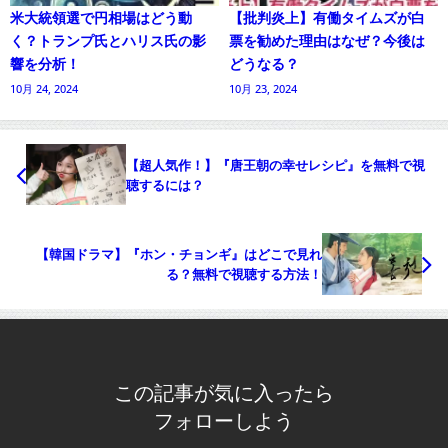
米大統領選で円相場はどう動
【批判炎上】有働タイムズが白
く？トランプ氏とハリス氏の影
票を勧めた理由はなぜ？今後は
響を分析！
どうなる？
10月 24, 2024
10月 23, 2024
【超人気作！】『唐王朝の幸せレシピ』を無料で視
聴するには？
【韓国ドラマ】『ホン・チョンギ』はどこで見れ
る？無料で視聴する方法！
この記事が気に入ったら
フォローしよう