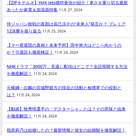
【ZIPキテルネ】HiHi Jets猪狩蒼弥が紹介！寒さを乗り切る最新
あったか家電＆加湿器特集
11月 27, 2024
侍ジャパン敗戦の真因は辰己涼介の“未来人”発言か？ プレミア
12決勝を振り返る
11月 25, 2024
【マー君退団の真相と未来予想】田中将大はどこへ向かうの
か？引退説も徹底検証！
11月 24, 2024
NHKドラマ「3000万」見逃し配信はどこで？全話視聴する方法
を徹底解説！
11月 24, 2024
元横綱・白鵬の宮城野親方の現在の活動と相撲界での役割と
は？
11月 24, 2024
【動画】牧秀悟選手の「デスターシャ」とは？その意味と由来
を徹底解説！
11月 24, 2024
指原莉乃は結婚したの？最新情報と彼女の結婚観を徹底解説！