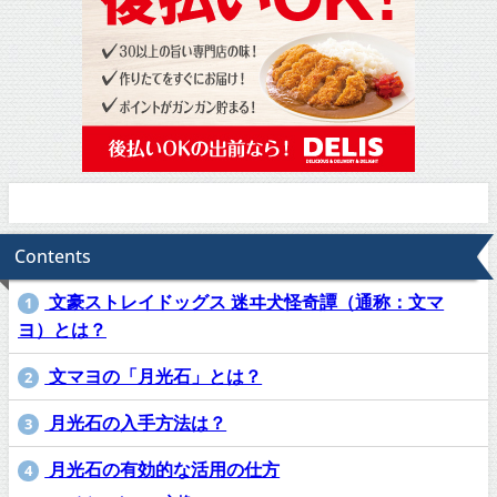
Contents
文豪ストレイドッグス 迷ヰ犬怪奇譚（通称：文マ
1
ヨ）とは？
文マヨの「月光石」とは？
2
月光石の入手方法は？
3
月光石の有効的な活用の仕方
4