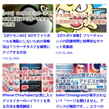
【ポケモンGO】GOサファリボ
【ポケポケ攻略】フリーチャレ
ールを無駄にしないための攻略
ンジの回復時間と効率的なチケ
法は？リサーチタスクを確実に
ット収集術
クリアする方法
11月 22, 2024
11月 23, 2024
iPhoneでYouTubeのお気に入り
SafariでInstagramが表示されな
クリエイターのハイライトを見
い？「ページを開けません。ア
る方法を徹底解説！
ドレスが無効です。」エラーの