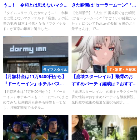
う…！ 令和とは思えないマクド
きた瞬間は“セーラームーン”「す
ナルド『店舗』』について
ごくいい経験だった」』につい
『タイムスリップしたかのよう…！ 令和
【北川景子】『人生で1番成長できた瞬間
とは思えないマクドナルド『店舗』』の記
は“セーラームーン”「すごくいい経験だっ
Twitterの反応
て
事の要約 日本１号店となる『マクドナル
た」』についてTwitterの反応 女優の北川
ド』が東京の銀座に誕生した...
景子さんは、17...
ライフスタイル
IT・家電・自動車
【月額料金は11万9400円から】
【崩壊スターレイル】飛霄のお
『ドーミーイン』ホテルパス
すすめパーティ編成は？おすす
も・・・
めキャラクターと戦略・性能予
【月額料金は11万9400円から】『ドーミ
「崩壊スターレイル」の新キャラクター飛
ーイン』ホテルパスも・・・についてまと
霄の性能やおすすめパーティを徹底解説。
想！
めてみた 初期費用も家事も掃除も一切な
光円錐や戦術の最適な選択も紹介。...
し、月額定額制でホテル...