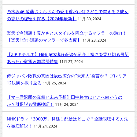
乃木坂46 遠藤さくらさんの愛用香水は何？どこで買える？彼女
の香りの秘密を探る【2024年最新】
11月 30, 2024
楽天で今話題！暖かさとスタイルを両立するマフラーの魅力！
【楽天1位✨話題のマフラーで冬支度】
11月 28, 2024
【ZIPキテルネ】HiHi Jets猪狩蒼弥が紹介！寒さを乗り切る最新
あったか家電＆加湿器特集
11月 27, 2024
侍ジャパン敗戦の真因は辰己涼介の“未来人”発言か？ プレミア
12決勝を振り返る
11月 25, 2024
【マー君退団の真相と未来予想】田中将大はどこへ向かうの
か？引退説も徹底検証！
11月 24, 2024
NHKドラマ「3000万」見逃し配信はどこで？全話視聴する方法
を徹底解説！
11月 24, 2024