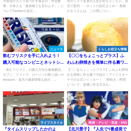
大統領がカメラ気づかず暴言の「外交惨
所のミスで若者の人生がめちゃくちゃ」発
も「森喜朗でも言わんぞ」』に
事」日本人も「森喜朗でも言わんぞ」』に
言で批判・・ネットの反応まとめ！ 眞鍋
ついて
ついてTwitterの反応 ...
かをりさんは、この男につい...
ニュース
くらしお役立ち情報
飲むフリスクを手に入れよう！
【〇〇をちょこっとプラス】ふ
購入可能なコンビニとネットシ
わふわ卵焼きを簡単に作る裏ワ
ョップの最新情報
ザ紹介！
「飲むフリスク」の購入方法を徹底解説。
【〇〇をちょこっとプラス】ふわふわ卵焼
セブン、ファミマ、ローソンの取り扱いや
きを簡単に作る裏ワザ紹介！アイリスオー
Amazon・楽天の最新情報も紹介。...
ヤマの公式ツイッター！ 「卵焼き」料理
について、普通に作る方法も...
ライフスタイル
映画・テレビ・音楽・SNS
『タイムスリップしたかのよ
【北川景子】『人生で1番成長で