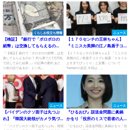
くらしお役立ち情報
ニュース
【検証】『銀行で「ボロボロの
【１７０センチの王林ちゃん】
紙幣」は交換してもらえるの
『ミニスカ美脚の江ノ島盾子コ
か？ 朽ち果てた1万円札で試して
スプレ披露「スタイルよすぎて
『【検証】銀行で「ボロボロの紙幣」は交
【１７０センチの王林ちゃん】『ミニスカ
換してもらえるのか？ 朽ち果てた1万円札
美脚の江ノ島盾子コスプレ披露「スタイル
みた結果…』についてTwitterの
びっくり」と反響』について
で試してみた結果…』の記事の要約 あた
よすぎてびっくり」と反響』について
反応
り前の話であるが、ピン札...
Twitterの反応 今回は、...
ニュース
ニュース
【バイデンのクソ面子は丸つぶ
『ひるおび』誤送金問題に眞鍋
れ】『韓国大統領がカメラ気づ
かをり「役所のミスで若者の人
かず暴言の「外交惨事」日本人
生がめちゃくちゃ」発言で批判
『「バイデンのクソ面子は丸つぶれ」韓国
『ひるおび』誤送金問題に眞鍋かをり「役