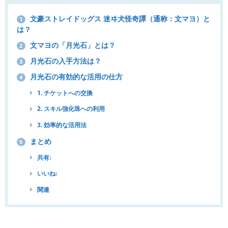
文豪ストレイドッグス 迷ヰ犬怪奇譚（通称：文マヨ）と
1
は？
文マヨの「月光石」とは？
2
月光石の入手方法は？
3
月光石の有効的な活用の仕方
4
1. チケットへの交換
2. スキル強化珠への利用
3. 効率的な活用法
まとめ
5
共有:
いいね:
関連