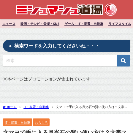
ニュース
映画・テレビ・音楽・SNS
ゲーム・IT・家電・自動車
ライフスタイル
検索ワードを入力してくださいね・・・
※
本ページはプロモーションが含まれています
ホーム
IT・家電・自動車
文マヨで手に入る月光石の賢い使い方は？文豪ス
トレイドッグスファン必見！
IT・家電・自動車
おもしろ
文マヨで手に入る月光石の賢い使い方は？文豪ス