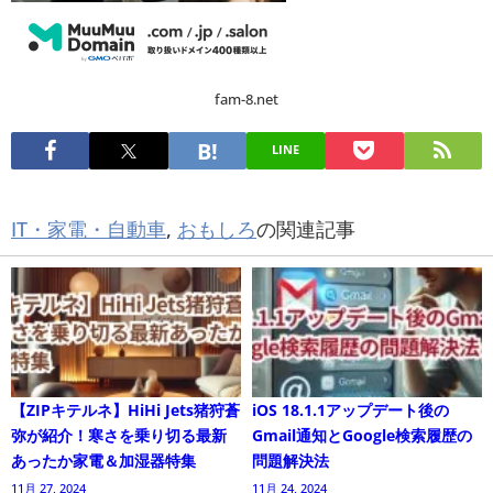
fam-8.net
LINE
IT・家電・自動車
,
おもしろ
の関連記事
【ZIPキテルネ】HiHi Jets猪狩蒼
iOS 18.1.1アップデート後の
弥が紹介！寒さを乗り切る最新
Gmail通知とGoogle検索履歴の
あったか家電＆加湿器特集
問題解決法
11月 27, 2024
11月 24, 2024