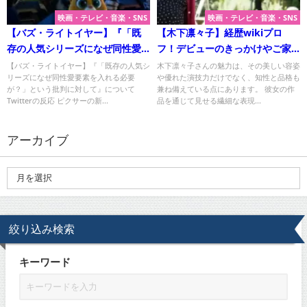
映画・テレビ・音楽・SNS
映画・テレビ・音楽・SNS
【バズ・ライトイヤー】『「既
【木下凛々子】経歴wikiプロ
存の人気シリーズになぜ同性愛
フ！デビューのきっかけやご家
要素を入れる必要が？」という
庭の反応は？
【バズ・ライトイヤー】『「既存の人気シ
木下凛々子さんの魅力は、その美しい容姿
リーズになぜ同性愛要素を入れる必要
や優れた演技力だけでなく、知性と品格も
批判に対して』について
が？」という批判に対して』について
兼ね備えている点にあります。 彼女の作
Twitterの反応 ピクサーの新...
品を通じて見せる繊細な表現...
アーカイブ
絞り込み検索
キーワード