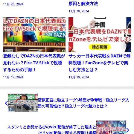
原因と解決方法
11月 20, 2024
11月 20, 2024
登録なしでDAZNの日本代表戦が
サッカー日本代表戦をDAZNで無
見れない？Fire TV Stickで視聴
料視聴！FanZoneをテレビで楽
するための手順！
しむ方法とは？
11月 19, 2024
11月 19, 2024
清原正吾に独立リーグ5球団が争奪戦！独立リーグ入
団の可能性は？独立リーグの魅力とは？
スタンミと赤見かるびのVRC配信が終了した理由と
は？VRC配信に関する深掘り考察