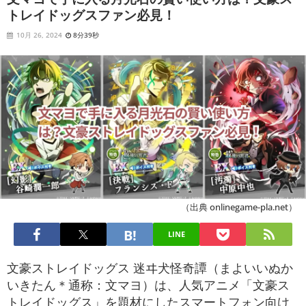
トレイドッグスファン必見！
10月 26, 2024
8分39秒
（出典 onlinegame-pla.net）
LINE
文豪ストレイドッグス 迷ヰ犬怪奇譚（まよいいぬか
いきたん＊通称：文マヨ）は、人気アニメ「文豪ス
トレイドッグス」を題材にしたスマートフォン向け