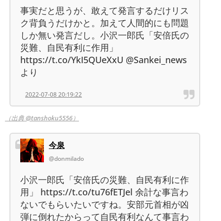
事実だと思うが、敢えて発言するだけリス
ク背負うだけかと。加えて人間的にも問題
しか無い発言だし。小沢一郎氏「安倍氏の
災難、自民有利に作用」
https://t.co/YkI5QUeXxU @Sankei_news
より
2022-07-08 20:19:22
（出典 @tanshoku5556）
今泉
@donmilado
小沢一郎氏「安倍氏の災難、自民有利に作
用」 https://t.co/tu76fETJel 余計な事言わ
ないでもらいたいですね。安部元首相が凶
弾に倒れたからって自民有利なんて事言わ