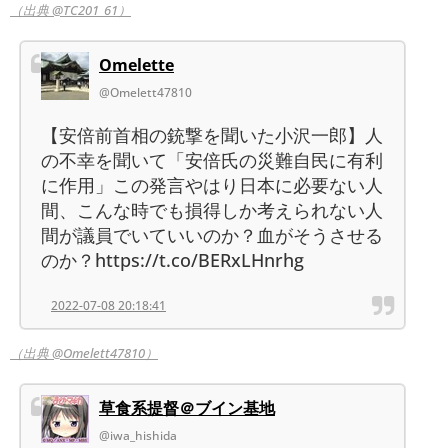
（出典 @TC201_61）
Omelette
@Omelett47810
【安倍前首相の銃撃を聞いた小沢一郎】人
の不幸を聞いて「安倍氏の災難自民に有利
に作用」この発言やはり日本に必要ない人
間、こんな時でも損得しか考えられない人
間が議員でいていいのか？血がそうさせる
のか？https://t.co/BERxLHnrhg
2022-07-08 20:18:41
（出典 @Omelett47810）
草食系提督＠ブイン基地
@iwa_hishida