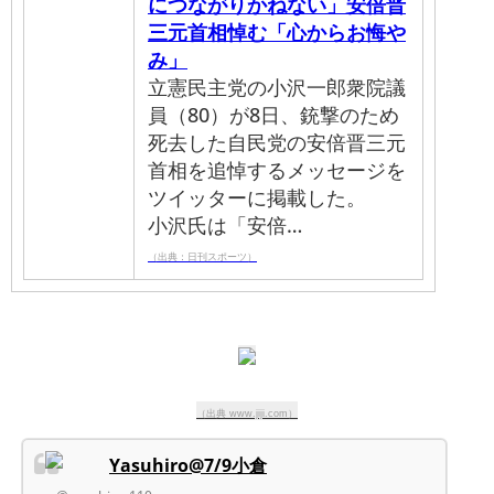
につながりかねない」安倍晋
三元首相悼む「心からお悔や
み」
立憲民主党の小沢一郎衆院議
員（80）が8日、銃撃のため
死去した自民党の安倍晋三元
首相を追悼するメッセージを
ツイッターに掲載した。
小沢氏は「安倍…
（出典：日刊スポーツ）
（出典 www.jiji.com）
Yasuhiro@7/9小倉