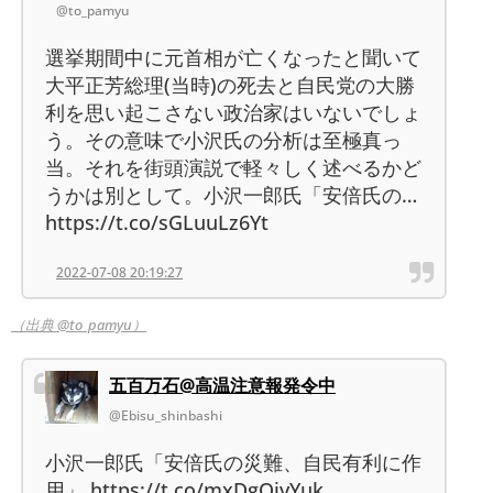
@to_pamyu
選挙期間中に元首相が亡くなったと聞いて
大平正芳総理(当時)の死去と自民党の大勝
利を思い起こさない政治家はいないでしょ
う。その意味で小沢氏の分析は至極真っ
当。それを街頭演説で軽々しく述べるかど
うかは別として。小沢一郎氏「安倍氏の…
https://t.co/sGLuuLz6Yt
2022-07-08 20:19:27
（出典 @to_pamyu）
五百万石@高温注意報発令中
@Ebisu_shinbashi
小沢一郎氏「安倍氏の災難、自民有利に作
用」 https://t.co/mxDgOjvYuk