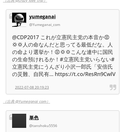
（出典 @crazy_love_trip）
yumeganai
@Yumeganai_com
@CDP2017 これが立憲民主党の本音か😡
💢💢人の命なんだと思ってる最低だな。人
の命より選挙か！😡💢💢こんな連中に国民
の生命預けれるか！#立憲民主党いらない#
立憲民主党にうんざり小沢一郎氏「安倍氏
の災難、自民有… https://t.co/ResRn9CwlV
2022-07-08 20:19:23
（出典 @Yumeganai_com）
単色
@tanshoku5556