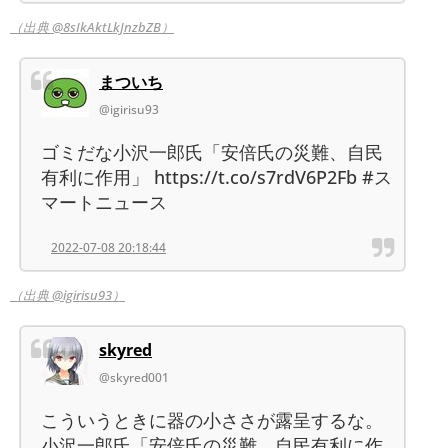
（出典 @8sIkAktLkJnzbZB）
まついち
@igirisu93
ゴミだな小沢一郎氏「安倍氏の災難、自民
有利に作用」 https://t.co/s7rdV6P2Fb #ス
マートニュース
2022-07-08 20:18:44
（出典 @igirisu93）
skyred
@skyred001
こういうときに器の小ささが露呈するな。
小沢一郎氏「安倍氏の災難、自民有利に作