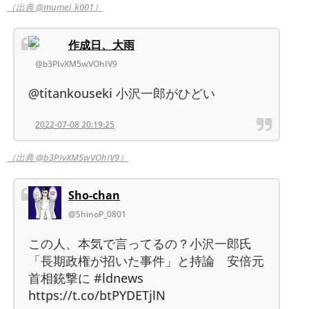
（出典 @mumei_k001）
作成日、大雨
@b3PIvXM5wVOhIV9
@titankouseki 小沢一郎がひどい
2022-07-08 20:19:25
（出典 @b3PIvXM5wVOhIV9）
Sho-chan
@ShinoP_0801
この人、本気で言ってるの？小沢一郎氏
「長期政権が招いた事件」と持論 安倍元
首相銃撃に #ldnews
https://t.co/btPYDETjlN