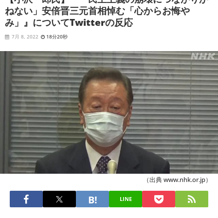
ねない」安倍晋三元首相悼む「心からお悔や
み」』についてTwitterの反応
7月 8, 2022
18分20秒
（出典 www.nhk.or.jp）
LINE