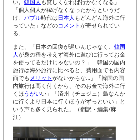
い。
韓国人
も貧しくなれば行かなくなる」
「個人個人が稼げなくなったからというだ
け。
バブル
時代は
日本人
もどんどん海外に行
っていた」などの
コメント
が寄せられてい
る。
また、「日本の回復が遅いんじゃなく、
韓国
人
が身の程を考えず海外に遊びに行ってお金
を使ってるだけじゃないの？」「韓国の国内
旅行は海外旅行に比べると、費用面でも内容
面でも
メリット
がないからな…」「韓国の国
内旅行は高く付くから、そのお金で海外に行
くほ
うがい
い」「済州（チェジュ）島なんか
に行くより日本に行くほうがずっといい」と
いう声も多く見られた。（翻訳・編集/麻
江）