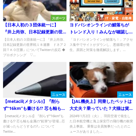
スポーツ
IT・家電・自動車
【日本人初の３団体統一に】
ヨドバシオンラインの鯖落ちが
『井上尚弥、日本記録更新の世
トレンド入り！みんなが確認し
界戦１８連勝 ドネア２回ＴＫ
に行く悪循環の真相
【日本人初の３団体統一に】『井上尚弥、
「ヨドバシオンラインが鯖落ち！」アクセ
日本記録更新の世界戦１８連勝 ドネア２
ス集中でサイトがダウンし、悪循環が発
Ｏ圧勝』についてTwitterの反応
回ＴＫＯ圧勝』についてTwitterの反応 ◆
生。原因と対策を徹底解説します。...
プロボクシング ▽...
ニュース
ニュース
【metacil(メタシル)】『削ら
【JAL機炎上】同乗したペットは
ず“16km”も書ける!? 芯も軸も金
大丈夫？乗っていた？犬猫は貨
属の“鉛筆”が登場…芯が減ったら
物室に！＜日本航空516便＞
【metacil(メタシル)】『削らず“16km”も
2024年1月2日（火）、羽田空港で発生し
書ける!? 芯も軸も金属の“鉛筆”が登場…芯
た日本航空機と海上保安庁の飛行機の衝突
どうするの?』についてTwitter
が減ったらどうするの?』について
炎上事故。 乗客は全員無事だったとのニ
の反応
Twitte...
ュースがありました...