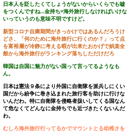
日本人を貶したくてしょうがないからいくらでも嘘
をつくんですね…金持ち=海外旅行しなければいけな
いっていうのも意味不明ですけど。
新型コロナ自粛期間がきっかけではあるんだろうけ
どさ、「何のために海外旅行に行くのか？」って点
を富裕層が冷静に考える暇が出来たおかげで娯楽全
般から海外旅行がランキング落ちしただけだろ
韓国は自国に魅力がない国って言ってるようなも
ん。
日本は憲法９条により外国に自衛隊を派兵しにくい
国だから紛争に巻き込まれた旅行客を助けに行けな
いんだわ。特に自衛隊を侵略者扱いしてくる国なん
て危なくてどんなに金持ちでも近づきたくないんだ
わ。
むしろ海外旅行行ってるかでマウントとる幼稚さを