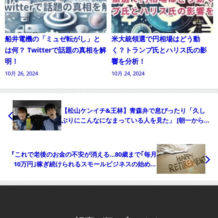
船井電機の「ミュゼ転がし」と
米大統領選で円相場はどう動
は何？ Twitterで話題の真相を解
く？トランプ氏とハリス氏の影
明！
響を分析！
10月 26, 2024
10月 24, 2024
【松山ケンイチ&王林】青森弁で息ぴったり「久し
ぶりにこんなになまっている人を見た」 [朝一から閉
店までφ★]
『これで老後のお金の不安が消える…80歳まで｢毎月
10万円｣稼ぎ続けられるスモールビジネスの始め方
｢お金｣｢つながり｣｢健康｣の要素が幸せの土台にな
る』についてまとめてみた