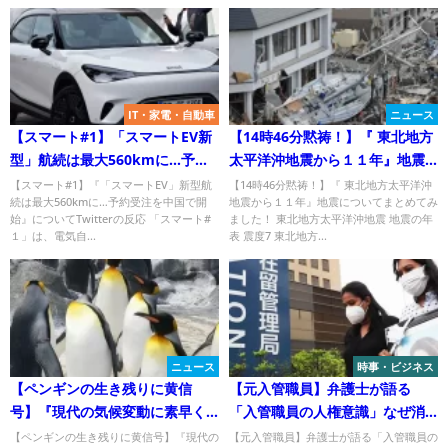
IT・家電・自動車
ニュース
【スマート#1】「スマートEV新
【14時46分黙祷！】『 東北地方
型」航続は最大560kmに…予約
太平洋沖地震から１１年』地震
受注を中国で開始
についてまとめてみました！
【スマート#1】『「スマートEV」新型航
【14時46分黙祷！】『 東北地方太平洋沖
続は最大560kmに…予約受注を中国で開
地震から１１年』地震についてまとめてみ
始』についてTwitterの反応 「スマート#
ました！ 東北地方太平洋沖地震 地震の年
１」は、電気自...
表 震度7 東北地方...
ニュース
時事・ビジネス
【ペンギンの生き残りに黄信
【元入管職員】弁護士が語る
号】『現代の気候変動に素早く
「入管職員の人権意識」なぜ消
適応できるか疑問』について
えて失せてしまうのか
【ペンギンの生き残りに黄信号】『現代の
【元入管職員】弁護士が語る「入管職員の