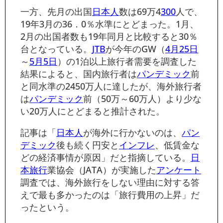
一方、先月の出国
日本人
数は69万4
300
人で、
19年3月の36．0％水準にとどまった。1月、
2月の出国者数も19年同月と比較すると30％
台となっている。
JTB
が今年のGW（
4月25日
～
5月5日
）の1泊以上旅行者需要を調査した
結果によると、国内旅行者は
パンデミック
前
と同水準の2450万人に達したが、海外旅行者
は
パンデミック
前（50万～60万人）より少な
い20万人にとどまると推計された。
記事は「
日本人
が海外に行かないのは、
パン
デミック
後も続く円安と
インフレ
、低賃金な
どの経済事情が原因」だと指摘している。
日
本旅行
業協会（JATA）が実施した
アンケート
調査では、海外旅行をしない理由に対する答
えで最も多かったのは「旅行費用の上昇」だ
ったという。