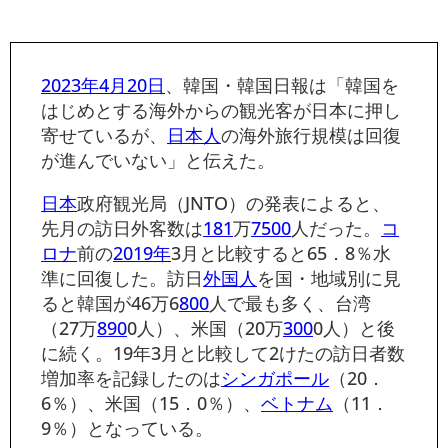
2023年
4月20日
、韓国・韓国日報は「韓国を
はじめとする海外からの観光客が日本に押し
寄せているが、
日本人
の海外旅行規模は回復
が進んでいない」と伝えた。
日本
政府観光局（JNTO）の発表によると、
先月の訪日外客数は
181
万
7500
人だった。
コ
ロナ
前の
2019年
3月と比較すると65．8％水
準に回復した。訪日
外国人
を国・地域別に見
ると韓国が46万6
800
人で最も多く、台湾
（27万
890
0人）、米国（20万
300
0人）と後
に続く。19年3月と比較して2けたの訪日者数
増加率を記録したのは
シンガポール
（20．
6％）、米国（15．0％）、
ベトナム
（11．
9％）となっている。