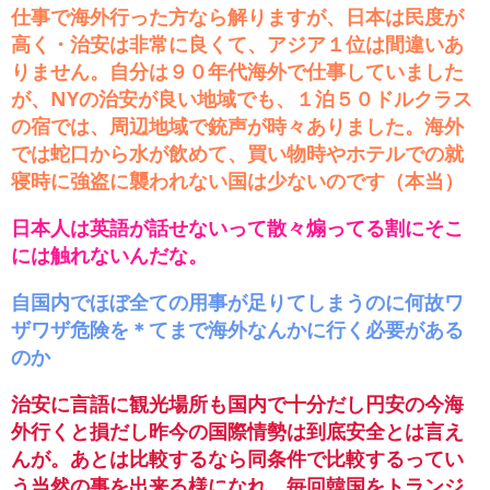
仕事で海外行った方なら解りますが、日本は民度が
高く・治安は非常に良くて、アジア１位は間違いあ
りません。自分は９０年代海外で仕事していました
が、NYの治安が良い地域でも、１泊５０ドルクラス
の宿では、周辺地域で銃声が時々ありました。海外
では蛇口から水が飲めて、買い物時やホテルでの就
寝時に強盗に襲われない国は少ないのです（本当）
日本人は英語が話せないって散々煽ってる割にそこ
には触れないんだな。
自国内でほぼ全ての用事が足りてしまうのに何故ワ
ザワザ危険を＊てまで海外なんかに行く必要がある
のか
治安に言語に観光場所も国内で十分だし円安の今海
外行くと損だし昨今の国際情勢は到底安全とは言え
んが。あとは比較するなら同条件で比較するってい
う当然の事を出来る様になれ、毎回韓国をトランジ