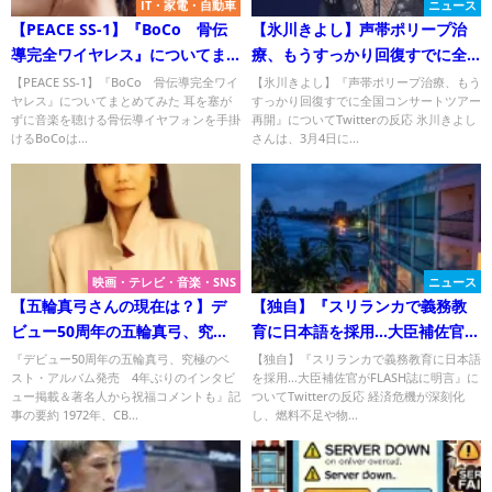
IT・家電・自動車
ニュース
【PEACE SS-1】『BoCo 骨伝
【氷川きよし】声帯ポリープ治
導完全ワイヤレス』についてま
療、もうすっかり回復すでに全
とめてみた
国コンサートツアー再開
【PEACE SS-1】『BoCo 骨伝導完全ワイ
【氷川きよし】『声帯ポリープ治療、もう
ヤレス』についてまとめてみた 耳を塞が
すっかり回復すでに全国コンサートツアー
ずに音楽を聴ける骨伝導イヤフォンを手掛
再開』についてTwitterの反応 氷川きよし
けるBoCoは...
さんは、3月4日に...
映画・テレビ・音楽・SNS
ニュース
【五輪真弓さんの現在は？】デ
【独自】『スリランカで義務教
ビュー50周年の五輪真弓、究極
育に日本語を採用…大臣補佐官が
のベスト・アルバム発売！
FLASH誌に明言』について
『デビュー50周年の五輪真弓、究極のベ
【独自】『スリランカで義務教育に日本語
スト・アルバム発売 4年ぶりのインタビ
を採用…大臣補佐官がFLASH誌に明言』に
Twitterの反応
ュー掲載＆著名人から祝福コメントも』記
ついてTwitterの反応 経済危機が深刻化
事の要約 1972年、CB...
し、燃料不足や物...