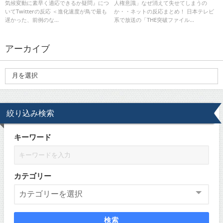
気候変動に素早く適応できるか疑問』につ
人権意識」なぜ消えて失せてしまうの
Twitterの反応
いてTwitterの反応 ＜進化速度が鳥で最も
か・・ネットの反応まとめ！ 日本テレビ
遅かった、前例のな...
系で放送の「THE突破ファイル...
アーカイブ
絞り込み検索
キーワード
カテゴリー
検索