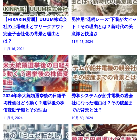
【HIKAKIN所属】UUUM株式会
男性用“花柄レース”下着が大ヒッ
社の上場廃止とフリークアウト
ト！その理由とは？新時代の美
完全子会社化の背景と理由と
意識と快適さ
は？
11月 15, 2024
11月 16, 2024
2024年米大統領選挙後の日経平
秀和システムが船井電機の親会
均株価はどう動く？選挙後の株
社になった理由は？その破産ま
価変動予測とその理由
での背景とは？
11月 5, 2024
10月 30, 2024