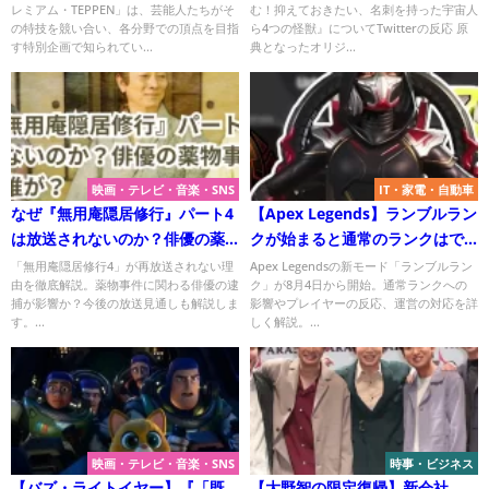
レミアム・TEPPEN」は、芸能人たちがそ
む！抑えておきたい、名刺を持った宇宙人
獣』についてTwitterの反応
の特技を競い合い、各分野での頂点を目指
ら4つの怪獣』についてTwitterの反応 原
す特別企画で知られてい...
典となったオリジ...
映画・テレビ・音楽・SNS
IT・家電・自動車
なぜ『無用庵隠居修行』パート4
【Apex Legends】ランブルラン
は放送されないのか？俳優の薬
クが始まると通常のランクはで
物事件が影響か？誰が？
きなくなるのか？
「無用庵隠居修行4」が再放送されない理
Apex Legendsの新モード「ランブルラン
由を徹底解説。薬物事件に関わる俳優の逮
ク」が8月4日から開始。通常ランクへの
捕が影響か？今後の放送見通しも解説しま
影響やプレイヤーの反応、運営の対応を詳
す。...
しく解説。...
映画・テレビ・音楽・SNS
時事・ビジネス
【バズ・ライトイヤー】『「既
【大野智の限定復帰】新会社