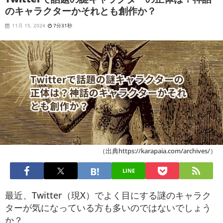
のキャラクターかそれとも創作か？
11月 15, 2024
7分31秒
（出典https://karapaia.com/archives/）
LINE
最近、Twitter（現X）でよく目にする謎のキャラク
ターが気になっている方も多いのではないでしょう
か？