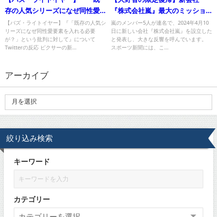
存の人気シリーズになぜ同性愛
『株式会社嵐』最大のミッショ
要素を入れる必要が？」という
ンは大野智限定復帰サポート！
【バズ・ライトイヤー】『「既存の人気シ
嵐のメンバー5人が連名で、2024年4月10
リーズになぜ同性愛要素を入れる必要
日に新しい会社『株式会社嵐』を設立した
批判に対して』について
が？」という批判に対して』について
と発表し、大きな反響を呼んでいます。
Twitterの反応 ピクサーの新...
スポーツ新聞には、こ...
アーカイブ
絞り込み検索
キーワード
カテゴリー