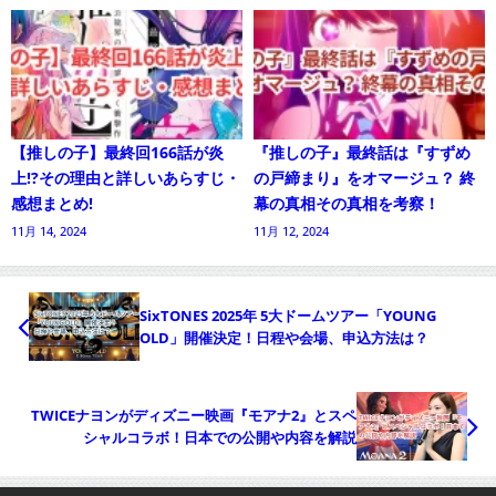
【推しの子】最終回166話が炎
『推しの子』最終話は『すずめ
上!?その理由と詳しいあらすじ・
の戸締まり』をオマージュ？ 終
感想まとめ!
幕の真相その真相を考察！
11月 14, 2024
11月 12, 2024
SixTONES 2025年 5大ドームツアー「YOUNG
OLD」開催決定！日程や会場、申込方法は？
TWICEナヨンがディズニー映画『モアナ2』とスペ
シャルコラボ！日本での公開や内容を解説