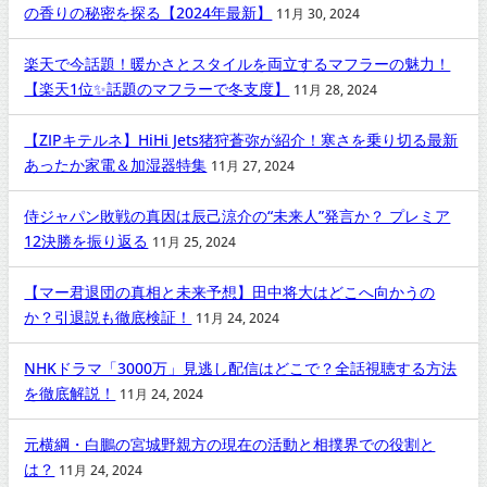
の香りの秘密を探る【2024年最新】
11月 30, 2024
楽天で今話題！暖かさとスタイルを両立するマフラーの魅力！
【楽天1位✨話題のマフラーで冬支度】
11月 28, 2024
【ZIPキテルネ】HiHi Jets猪狩蒼弥が紹介！寒さを乗り切る最新
あったか家電＆加湿器特集
11月 27, 2024
侍ジャパン敗戦の真因は辰己涼介の“未来人”発言か？ プレミア
12決勝を振り返る
11月 25, 2024
【マー君退団の真相と未来予想】田中将大はどこへ向かうの
か？引退説も徹底検証！
11月 24, 2024
NHKドラマ「3000万」見逃し配信はどこで？全話視聴する方法
を徹底解説！
11月 24, 2024
元横綱・白鵬の宮城野親方の現在の活動と相撲界での役割と
は？
11月 24, 2024