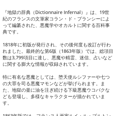
『地獄の辞典（Dictionnaire Infernal）』は、19世
紀のフランスの文筆家コラン・ド・プランシーによ
って編纂された、悪魔学やオカルトに関する百科事
典です。
1818年に初版が発行され、その後何度も改訂が行わ
れました。最終的な第6版（1863年版）では、総項目
数は3,799項目に達し、悪魔や精霊、迷信、占いなど
に関する膨大な情報が収録されています。
特に有名な悪魔としては、堕天使ルシファーや七つ
の大罪を司る悪魔マモンなどが挙げられます。ま
た、地獄の釜に油を注ぎ続ける下級悪魔ウコバクな
ども登場し、多様なキャラクターが描かれていま
す。
1863年版では、フランス人画家ルイ・ル・ブルトン