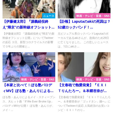
ニュース
映画・テレビ・音楽・SNS
【伊藤健太郎】『源義経役終
【訃報】Laputaのakiの死因は？
え“帰京”の新幹線オフショット公
52歳ロックバンド！
開』についてTwitterの反応
「Laputa（ラピュータ）」のボ
【伊藤健太郎】『源義経役終え“帰京”の新
元ビジュアル系ロックバンドLaputaのボ
幹線オフショット公開』についてTwitter
ーカルであるakiさんが、急病のため29日
ーカル突然に！
の反応 ３日、新型コロナウイルスの影響
に亡くなりました。 この悲しいニュース
で３年ぶりの開催と...
は、1日にakiさ...
映画・テレビ・音楽・SNS
映画・テレビ・音楽・SNS
【本家と比べて！ぼる塾パロデ
【文春砲で熱愛発覚】『ＥＸＩ
ィMV】ぼる塾・あんりによるメ
Ｔりんたろー。＆本郷杏奈が
イ・スティーブンス、大ヒット
「ゴッドタン」婚へ』について
ぼる塾・あんりによるメイ・スティーブン
【文春砲で熱愛発覚】『ＥＸＩＴりんたろ
ス、大ヒット曲「If We Ever Broke Up」
ー。＆本郷杏奈が「ゴッドタン」婚へ』に
曲「If We Ever Broke Up」！
Twitterの反応
パロディMVが公開！ ぼる塾・あんりが、
ついてTwitterの反応 人気絶頂のお笑いコ
「＃破れハート」ダンスって
メイ・...
ンビ・ＥＸＩＴのり...