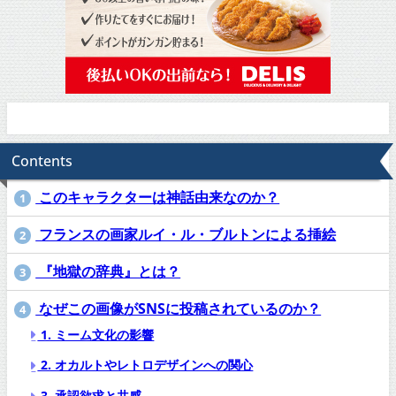
Contents
このキャラクターは神話由来なのか？
1
フランスの画家ルイ・ル・ブルトンによる挿絵
2
『地獄の辞典』とは？
3
なぜこの画像がSNSに投稿されているのか？
4
1. ミーム文化の影響
2. オカルトやレトロデザインへの関心
3. 承認欲求と共感