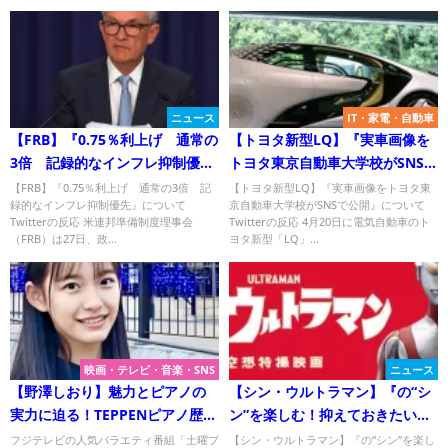
何？
ニュース
IT・家電・自動車
【FRB】『0.75％利上げ 通常の
【トヨタ新型LQ】『実車画像を
3倍 記録的なインフレ抑制優
トヨタ東京自動車大学校がSNSで
先』についてTwitterの反応
公開』についてTwitterの反応
【FRB】『0.75％利上げ 通常の3倍 記
【トヨタ新型LQ】『実車画像をトヨタ東
録的なインフレ抑制優先』について
京自動車大学校がSNSで公開』について
Twitterの反応 米連邦準備制度理事会
Twitterの反応 4月20日に電気自動車のト
（FRB）は27日、政...
ヨタ新型「LQ」...
映画・テレビ・音楽・SNS
ニュース
【野澤しおり】魅力とピアノの
【シン・ウルトラマン】『の“シ
実力に迫る！TEPPENピアノ歴代
ン”を楽しむ！抑えておきたい、
王者集結SPの注目人物！
名刺を持った宇宙人ら4つの怪
フジテレビの人気バラエティ番組「土曜プ
【シン・ウルトラマン】『の“シン”を楽し