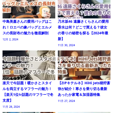
中島美嘉さんの愛用バッグはこ
乃木坂46 遠藤さくらさんの愛用
れ！ロエベの象バッグとエルメ
香水は何？どこで買える？彼女
スの長財布の魅力を徹底解剖
の香りの秘密を探る【2024年最
新】
12月 2, 2024
11月 30, 2024
楽天で今話題！暖かさとスタイ
【ZIPキテルネ】HiHi Jets猪狩蒼
ルを両立するマフラーの魅力！
弥が紹介！寒さを乗り切る最新
【楽天1位✨話題のマフラーで冬
あったか家電＆加湿器特集
支度】
11月 27, 2024
11月 28, 2024