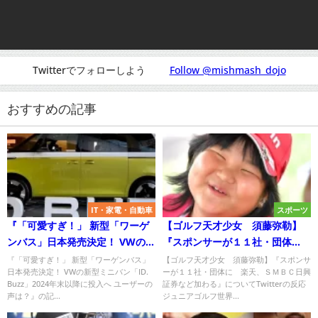
Twitterでフォローしよう
Follow @mishmash_dojo
おすすめの記事
IT・家電・自動車
スポーツ
『「可愛すぎ！」 新型「ワーゲ
【ゴルフ天才少女 須藤弥勒】
ンバス」日本発売決定！ VWの新
『スポンサーが１１社・団体
型ミニバン「ID. Buzz」2024年
に 楽天、ＳＭＢＣ日興証券な
『「可愛すぎ！」 新型「ワーゲンバス」
【ゴルフ天才少女 須藤弥勒】『スポンサ
日本発売決定！ VWの新型ミニバン「ID.
ーが１１社・団体に 楽天、ＳＭＢＣ日興
末以降に投入へ ユーザーの声
ど加わる』についてTwitterの反
Buzz」2024年末以降に投入へ ユーザーの
証券など加わる』についてTwitterの反応
は？』についてTwitterの反応
応
声は？』の記...
ジュニアゴルフ世界...