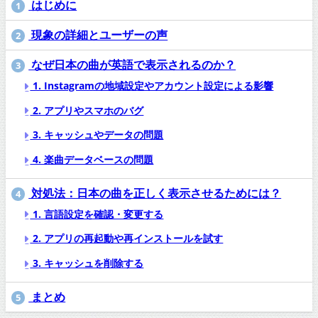
はじめに
1
現象の詳細とユーザーの声
2
なぜ日本の曲が英語で表示されるのか？
3
1. Instagramの地域設定やアカウント設定による影響
2. アプリやスマホのバグ
3. キャッシュやデータの問題
4. 楽曲データベースの問題
対処法：日本の曲を正しく表示させるためには？
4
1. 言語設定を確認・変更する
2. アプリの再起動や再インストールを試す
3. キャッシュを削除する
まとめ
5