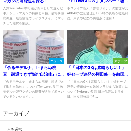
マカンの可能性を探る！
「FLOWGLOW」メンバー・響
咲リオナの前世は元AKB48？そ
人気YouTuber中町綾が新車として選んだ
ホロライブ新人「響咲リオナ」の前世が元
ポルシェ・マカンの特徴と車種、価格を徹
AKB48の立仙愛理という噂の真相を徹底解
の真相に迫る！
底調査！最新情報でライフスタイルにマッ
説。声質や経歴の共通点に注目！...
チした選択を解説。...
ニュース
スポーツ
『余るモデルナ、止まらぬ廃
『「日本のGKは素晴らしい！」
棄 融通できず悩む自治体』に
好セーブ連発の権田修一を敵国
ついてTwitterの反応
ブラジルも称賛』について
『余るモデルナ、止まらぬ廃棄 融通でき
『「日本のGKは素晴らしい！」好セーブ
ず悩む自治体』についてTwitterの反応 米
連発の権田修一を敵国ブラジルも称賛』に
Twitterの反応
モデルナ製ワクチンの廃棄が各地で相次い
ついてTwitterの反応 日本代表は６月６
でいるといいます。...
日、国立競技場でFI...
アーカイブ