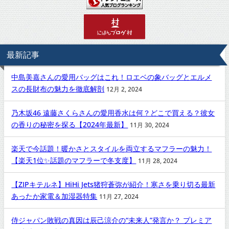
最新記事
中島美嘉さんの愛用バッグはこれ！ロエベの象バッグとエルメ
スの長財布の魅力を徹底解剖
12月 2, 2024
乃木坂46 遠藤さくらさんの愛用香水は何？どこで買える？彼女
の香りの秘密を探る【2024年最新】
11月 30, 2024
楽天で今話題！暖かさとスタイルを両立するマフラーの魅力！
【楽天1位✨話題のマフラーで冬支度】
11月 28, 2024
【ZIPキテルネ】HiHi Jets猪狩蒼弥が紹介！寒さを乗り切る最新
あったか家電＆加湿器特集
11月 27, 2024
侍ジャパン敗戦の真因は辰己涼介の“未来人”発言か？ プレミア