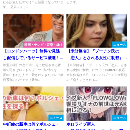
社を設立したのでは？と話題になっていま
します。...
す。 兄弟ショッ...
映画・テレビ・音楽・SNS
ニュース
【ロンドンハーツ】無料で見逃
【米財務省】『プーチン氏の
し配信しているサービス厳選！
「恋人」とされる女性に制裁』
2024年最新情報！
についてTwitterの反応
毎週火曜日の夜11時15分に放送される番
【米財務省】『プーチン氏の「恋人」とさ
組で司会はロンドンブーツ1号2号です。
れる女性に制裁』についてTwitterの反応
長年にわたり人々に愛されてきたテレビ朝
米財務省は２日、ロシアのプーチン大統領
日系列のバラエティ番組...
の「恋人」とされる...
ニュース
ニュース
中町綾の新車は何？ポルシェ・
ホロライブ新人