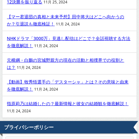
12決勝を振り返る
11月 25, 2024
【マー君退団の真相と未来予想】田中将大はどこへ向かうの
か？引退説も徹底検証！
11月 24, 2024
NHKドラマ「3000万」見逃し配信はどこで？全話視聴する方法
を徹底解説！
11月 24, 2024
元横綱・白鵬の宮城野親方の現在の活動と相撲界での役割と
は？
11月 24, 2024
【動画】牧秀悟選手の「デスターシャ」とは？その意味と由来
を徹底解説！
11月 24, 2024
指原莉乃は結婚したの？最新情報と彼女の結婚観を徹底解説！
11月 24, 2024
プライバシーポリシー