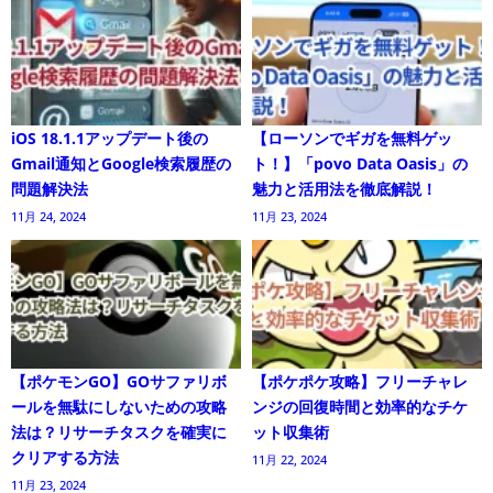
iOS 18.1.1アップデート後の
【ローソンでギガを無料ゲッ
Gmail通知とGoogle検索履歴の
ト！】「povo Data Oasis」の
問題解決法
魅力と活用法を徹底解説！
11月 24, 2024
11月 23, 2024
【ポケモンGO】GOサファリボ
【ポケポケ攻略】フリーチャレ
ールを無駄にしないための攻略
ンジの回復時間と効率的なチケ
法は？リサーチタスクを確実に
ット収集術
クリアする方法
11月 22, 2024
11月 23, 2024