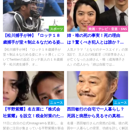
スポーツ
映画・テレビ・音楽・SNS
【松川捕手が神】『ロッテ１８
姉・唯の死の事実！死の理由
歳捕手が堂々制止＆なだめる姿
は？驚くべき犯人とは誰か？
にネット沸く』
【となりのナースエイド・第4
【松川捕手が神】『ロッテ１８歳捕手が
人気ドラマ『となりのナースエイド』の第
堂々制止＆なだめる姿にネット沸く』につ
3話で、主人公の桜庭澪（川栄李奈さん）
話】
いてTwitterの反応 ロッテ新人の１８歳捕
が亡くなったお姉さん・唯（成海璃子さ
手・松川虎生捕手、オ...
ん）の恋人から「姉は自殺では...
ニュース
ニュース
【平野紫耀】名古屋に『株式会
西田敏行の自宅で一人暮らし？
社紫耀』を設立！税金対策のた
死因と病歴から見るその真相
めに設立された？弟・莉玖くん
は？
11日に自分の公式Instagramを更新し、金
名優・西田敏行さんの突然の訃報。彼の死
髪姿に注目が集まっている平野紫耀が新会
因や一人暮らしの背景、功績を詳しく解説
の会社?