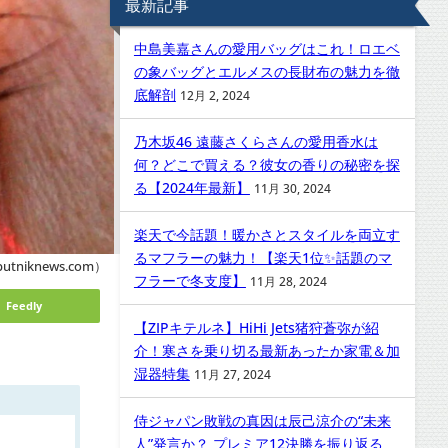
最新記事
中島美嘉さんの愛用バッグはこれ！ロエベ
の象バッグとエルメスの長財布の魅力を徹
底解剖
12月 2, 2024
乃木坂46 遠藤さくらさんの愛用香水は
何？どこで買える？彼女の香りの秘密を探
る【2024年最新】
11月 30, 2024
楽天で今話題！暖かさとスタイルを両立す
るマフラーの魅力！【楽天1位✨話題のマ
putniknews.com）
フラーで冬支度】
11月 28, 2024
Feedly
【ZIPキテルネ】HiHi Jets猪狩蒼弥が紹
介！寒さを乗り切る最新あったか家電＆加
湿器特集
11月 27, 2024
侍ジャパン敗戦の真因は辰己涼介の“未来
人”発言か？ プレミア12決勝を振り返る