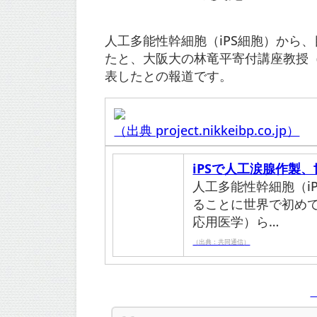
人工多能性幹細胞（iPS細胞）から
たと、大阪大の林竜平寄付講座教授
表したとの報道です。
（出典 project.nikkeibp.co.jp）
iPSで人工涙腺作製
人工多能性幹細胞（i
ることに世界で初め
応用医学）ら…
（出典：共同通信）
（