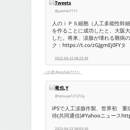
Tweets
@yoshiki7111
人のｉＰＳ細胞（人工多能性幹
を作ることに成功したと、大阪
した。将来、涙腺が壊れる難病の治
ク：https://t.co/zGJgmEj
2022-04-22 08:25:39
（出典 @yoshiki7111）
竜也,Y
@tatsuya121212y
iPSで人工涙腺作製、世界初 
待(共同通信)#Yahooニュースhttps:/
2022-04-22 08:03:36