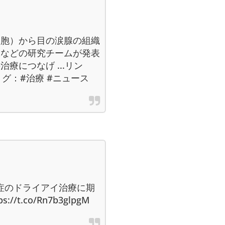
細胞）から目の涙腺の組織
大などの研究チームが発表
療につなげ ...リン
0FYタ グ：#治療 #ニュース
重症のドライアイ治療に期
/t.co/Rn7b3glpgM