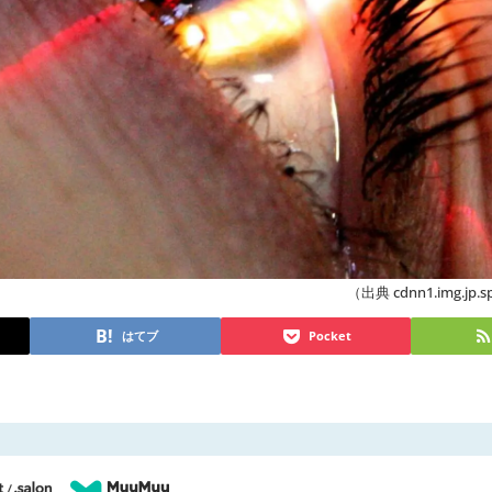
（出典 cdnn1.img.jp.s
はてブ
Pocket