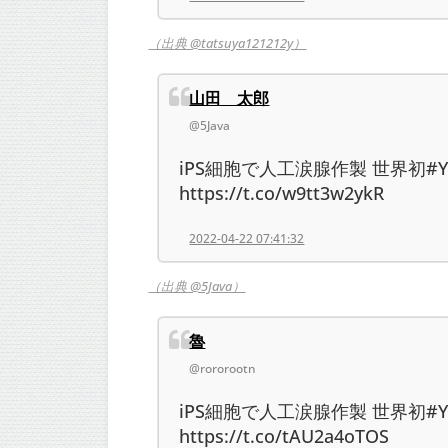
（出典 @tatsuya121212y）
山田 太郎
@5Java
iPS細胞で人工涙腺作製 世界初#Y
https://t.co/w9tt3w2ykR
2022-04-22 07:41:32
（出典 @5Java）
魯
@rororootn
iPS細胞で人工涙腺作製 世界初#Y
https://t.co/tAU2a4oTOS