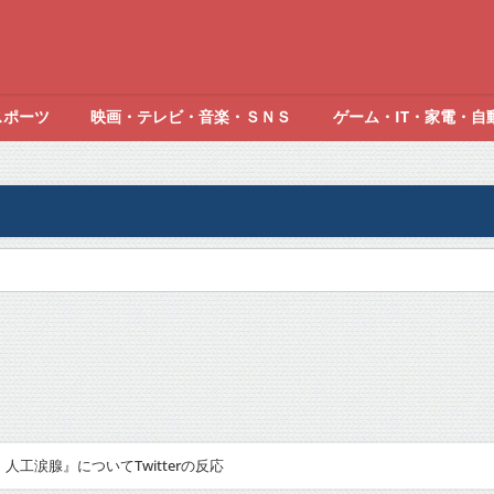
スポーツ
映画・テレビ・音楽・ＳＮＳ
ゲーム・IT・家電・自
工涙腺』についてTwitterの反応