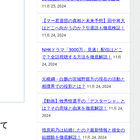
11月 25, 2024
【マー君退団の真相と未来予想】田中将大
はどこへ向かうのか？引退説も徹底検証！
11月 24, 2024
NHKドラマ「3000万」見逃し配信はどこ
で？全話視聴する方法を徹底解説！
11月
24, 2024
元横綱・白鵬の宮城野親方の現在の活動と
相撲界での役割とは？
11月 24, 2024
【動画】牧秀悟選手の「デスターシャ」と
は？その意味と由来を徹底解説！
11月 24,
2024
いて
指原莉乃は結婚したの？最新情報と彼女の
結婚観を徹底解説！
11月 24, 2024