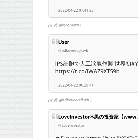
2022-04-22 07:41:26
（出典 @rororootn）
User
@bdkovekctjkwb
iPS細胞で人工涙腺作製 世界初#Y
https://t.co/iWAZ9XT59b
2022-04-22 06:29:41
（出典 @bdkovekctjkwb）
LoveInvestor✶黒の投資家【www.投
@LoveInvestor