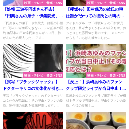
映画・テレビ・音楽・SNS
映画・テレビ・音楽・SNS
【訃報 三遊亭円楽さん死去】
【櫻坂46】田村保乃の彼氏の噂
『円楽さんの弟子・伊集院光、
は誰か?かつての彼氏との噂の真
師匠の訃報に「頭の中が整理で
相は？
『円楽さんの弟子・伊集院光、師匠の訃報
アイドルグループ「櫻坂46」の田村保乃
に「頭の中が整理できない」』の記事の要
さんは、目が大きくかわいい顔立ちや、お
きない」』について
約 落語家の三遊亭円楽さんが３０日、肺
っとりした雰囲気が魅力です。 メンバー
がんのため死去した。 ７２...
からも「いちばん彼女にした...
映画・テレビ・音楽・SNS
映画・テレビ・音楽・SNS
【実写『ブラックジャック』】
【炎上！】浜崎あゆみのファン
ドクターキリコの女体化が引き
クラブ限定ライブが当日中止！
起こした波紋の理由とは？
その理由とファンの反応とは？
実写『ブラックジャック』のドクターキリ
浜崎あゆみのファンクラブ限定ライブが機
コ女体化が話題に！その理由とファンの反
材トラブルで当日中止。理由やファンの反
応、制作側の意図を徹底解説します。...
応、今後の影響！...