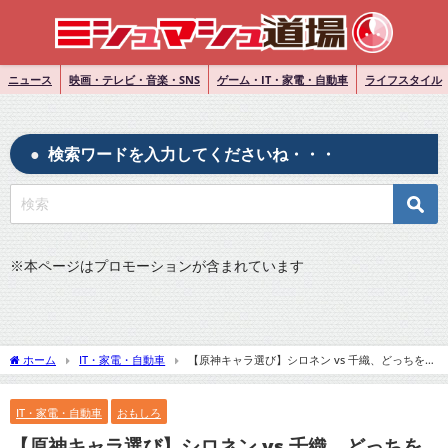
ニュース
映画・テレビ・音楽・SNS
ゲーム・IT・家電・自動車
ライフスタイル
検索ワードを入力してくださいね・・・
※
本ページはプロモーションが含まれています
ホーム
IT・家電・自動車
【原神キャラ選び】シロネン vs 千織、どっちを引
くべき？見た目と性能のバランスを考えよう！
IT・家電・自動車
おもしろ
【原神キャラ選び】シロネン vs 千織、どっちを