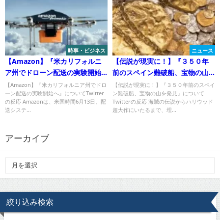
時事・ビジネス
ニュース
【Amazon】『米カリフォルニ
【伝説が現実に！】『３５０年
ア州でドローン配送の実験開始
前のスペイン難破船、宝物の山
へ』についてTwitterの反応
を発見』についてTwitterの反応
【Amazon】『米カリフォルニア州でドロ
【伝説が現実に！】『３５０年前のスペイ
ーン配送の実験開始へ』についてTwitter
ン難破船、宝物の山を発見』について
の反応 Amazonは、米国時間6月13日、配
Twitterの反応 海賊の伝説からハリウッド
送システ...
超大作にいたるまで、埋...
アーカイブ
絞り込み検索