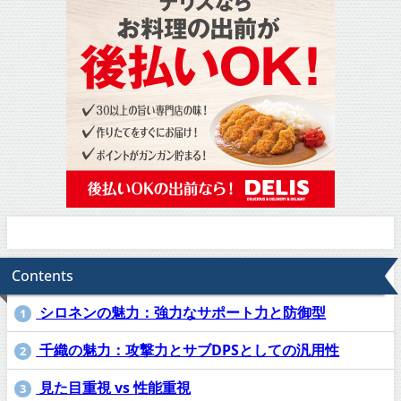
Contents
シロネンの魅力：強力なサポート力と防御型
1
千織の魅力：攻撃力とサブDPSとしての汎用性
2
見た目重視 vs 性能重視
3