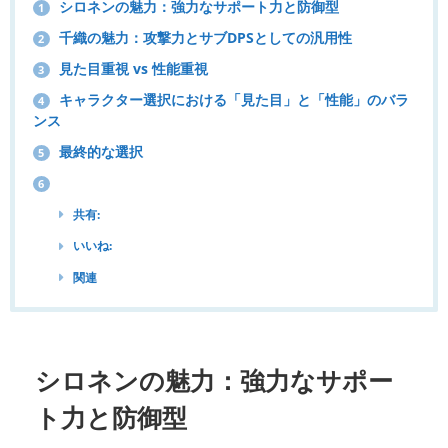
シロネンの魅力：強力なサポート力と防御型
1
千織の魅力：攻撃力とサブDPSとしての汎用性
2
見た目重視 vs 性能重視
3
キャラクター選択における「見た目」と「性能」のバラ
4
ンス
最終的な選択
5
6
共有:
いいね:
関連
シロネンの魅力：
強力なサポー
ト力と防御型