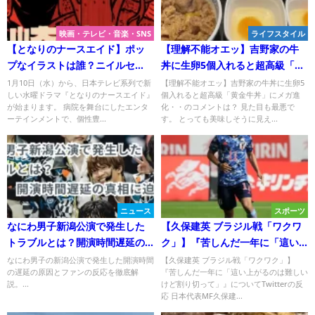
映画・テレビ・音楽・SNS
ライフスタイル
【となりのナースエイド】ポッ
【理解不能オエッ】吉野家の牛
プなイラストは誰？ニイルセ
丼に生卵5個入れると超高級「黄
ン！どんな人？
金牛丼」にメガ進化・・のコメ
1月10日（水）から、日本テレビ系列で新
【理解不能オエッ】吉野家の牛丼に生卵5
しい水曜ドラマ『となりのナースエイド』
個入れると超高級「黄金牛丼」にメガ進
ントは？
が始まります。 病院を舞台にしたエンタ
化・・のコメントは？ 見た目も最悪で
ーテインメントで、個性豊...
す。 とっても美味しそうに見え...
ニュース
スポーツ
なにわ男子新潟公演で発生した
【久保建英 ブラジル戦「ワクワ
トラブルとは？開演時間遅延の
ク」】『苦しんだ一年に「這い
真相に迫る！
上がるのは難しいけど割り切っ
なにわ男子の新潟公演で発生した開演時間
【久保建英 ブラジル戦「ワクワク」】
の遅延の原因とファンの反応を徹底解
『苦しんだ一年に「這い上がるのは難しい
て」』についてTwitterの反応
説。...
けど割り切って」』についてTwitterの反
応 日本代表MF久保建...