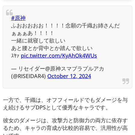
#原神
ふおおおおお！！！！念願の千織お姉さんだ
ぁぁぁあ！！！！
一緒に就寝して欲しい
あと腰とか背中とか踏んで欲しい
ｽﾔｧ
pic.twitter.com/KyAhOk4WUs
— リセイダー@原神スマブラブルアカ
(@RISEIDAR4)
October 12, 2024
一方で、千織は、オフフィールドでもダメージを与
え続けるサブDPSとして優秀なキャラです。
彼女のダメージは、攻撃力と防御力の両方に依存す
るため、キャラの育成が比較的容易で、汎用性が高