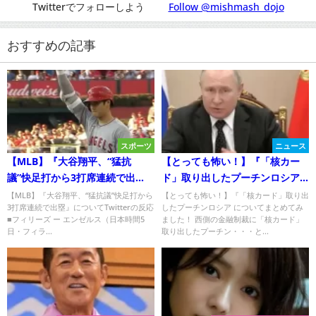
Twitterでフォローしよう
Follow @mishmash_dojo
おすすめの記事
スポーツ
ニュース
【MLB】『大谷翔平、“猛抗
【とっても怖い！】『「核カー
議”快足打から3打席連続で出
ド」取り出したプーチンロシア
塁』についてTwitterの反応
】についてまとめてみた
【MLB】『大谷翔平、“猛抗議”快足打から
【とっても怖い！】『「核カード」取り出
3打席連続で出塁』についてTwitterの反応
したプーチンロシア についてまとめてみ
■フィリーズ ー エンゼルス（日本時間5
ました！ 西側の金融制裁に「核カード」
日・フィラ...
取り出したプーチン・・・と...