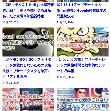
【ZIPキテルネ】HiHi Jets猪狩蒼
iOS 18.1.1アップデート後の
弥が紹介！寒さを乗り切る最新
Gmail通知とGoogle検索履歴の
あったか家電＆加湿器特集
問題解決法
11月 27, 2024
11月 24, 2024
【ポケモンGO】GOサファリボ
【ポケポケ攻略】フリーチャレ
ールを無駄にしないための攻略
ンジの回復時間と効率的なチケ
法は？リサーチタスクを確実に
ット収集術
クリアする方法
11月 22, 2024
11月 23, 2024