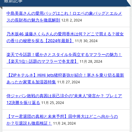
最新記事
中島美嘉さんの愛用バッグはこれ！ロエベの象バッグとエルメ
スの長財布の魅力を徹底解剖
12月 2, 2024
乃木坂46 遠藤さくらさんの愛用香水は何？どこで買える？彼女
の香りの秘密を探る【2024年最新】
11月 30, 2024
楽天で今話題！暖かさとスタイルを両立するマフラーの魅力！
【楽天1位✨話題のマフラーで冬支度】
11月 28, 2024
【ZIPキテルネ】HiHi Jets猪狩蒼弥が紹介！寒さを乗り切る最新
あったか家電＆加湿器特集
11月 27, 2024
侍ジャパン敗戦の真因は辰己涼介の“未来人”発言か？ プレミア
12決勝を振り返る
11月 25, 2024
【マー君退団の真相と未来予想】田中将大はどこへ向かうの
か？引退説も徹底検証！
11月 24, 2024