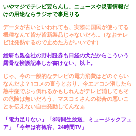
いやマジでテレビ要らんし、ニュースや災害情報だ
けの用途ならラジオで事足りる
データが古いといわれても、実際に国民が使ってる
機種なんて皆が皆新製品じゃないだろ...（なおテレ
ビは発熱するので止めた方がいいです）
総研も親会社の野村證券も日経の犬だからこういう
露骨な擁護記事しか書けない、以上。
じゃ、今の一般的なテレビの電力消費はどのぐらい
なんだよ？1コメの言うとおり、今エアコン消したら
熱中症でぶっ倒れるかもしれんがテレビ消してもそ
の危険は無いだろう。マスコミさんの都合の悪いこ
とを伝えない自由発動してんなぁ
「電力足りない」「8時間生放送、ミュージックフェ
ア」「今年は有観客、24時間TV」