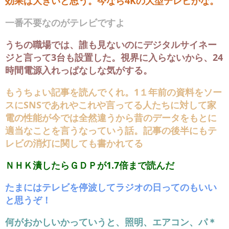
効果は大きいと思う。今なら4Kの大型テレビかな。
一番不要なのがテレビですよ
うちの職場では、誰も見ないのにデジタルサイネー
ジと言って3台も設置した。視界に入らないから、24
時間電源入れっぱなしな気がする。
もうちょい記事を読んでくれ。1１年前の資料をソー
スにSNSであれやこれや言ってる人たちに対して家
電の性能が今では全然違うから昔のデータをもとに
適当なことを言うなっていう話。記事の後半にもテ
レビの消灯に関しても書かれてる
ＮＨＫ潰したらＧＤＰが1.7倍まで読んだ
たまにはテレビを停波してラジオの日ってのもいい
と思うぞ！
何がおかしいかっていうと、照明、エアコン、パ＊