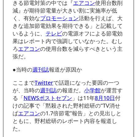
きる節電対策の中では『
エアコン
使用台数削
減』が期待節電量が大きい割に実施率が低
く、有効な
プロモーション
活動を行えば、大
きな追加節電効果を期待できる」と記載して
いるように、
テレビ
の電源オフによる節電効
果はレポート内で強調していなかった。むし
ろ
エアコン
の使用台数を減らすべきという主
張だ。
●当時の
週刊誌
報道が原因か
ここまで
Twitter
で話題になった要因の一つ
が、当時の
週刊誌
の報道だ。
小学館
が運営す
る「
NEWS
ポスト
セブン
」は11年
8月10日
付
けの記事で「黙殺された野村総研の“TV消せ
ば
エアコン
の1.7倍節電”報告」との見出しと
ともに、野村総研のレポート内容を報道し
た。