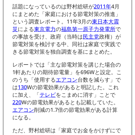
話題になっているのは野村総研が
2011年
4月
にまとめた「家庭における節電対策の推進」
という調査レポート。11年3月の
東日本大震
災
による
東京電力
の
福島第一原子力発電所
で
の事故を受け、政府（当時は
民主党
政権）が
節電対策を検討する中、同社は家庭で実践で
きる節電対策を独自調査を基にまとめた。
レポートでは「主な節電対策を講じた場合の
1軒あたりの期待節電量」を696Wと設定。こ
のうち「使用する
エアコン
台数を減らす」で
は
130
Wの節電効果があると明記した。これ
に加え、「
テレビ
をこまめに消す」ことで
220
Wの節電効果があるとも記載していた。
エアコン
削減の1.7倍の節電効果がある計算
になる。
ただ、野村総研は「家庭でお金をかけずにで