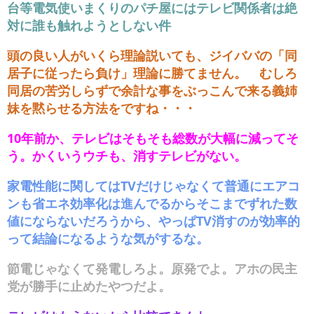
台等電気使いまくりのパチ屋にはテレビ関係者は絶
対に誰も触れようとしない件
頭の良い人がいくら理論説いても、ジイババの「同
居子に従ったら負け」理論に勝てません。 むしろ
同居の苦労しらずで余計な事をぶっこんで来る義姉
妹を黙らせる方法をですね・・・
10年前か、テレビはそもそも総数が大幅に減ってそ
う。かくいうウチも、消すテレビがない。
家電性能に関してはTVだけじゃなくて普通にエアコ
ンも省エネ効率化は進んでるからそこまでずれた数
値にならないだろうから、やっぱTV消すのが効率的
って結論になるような気がするな。
節電じゃなくて発電しろよ。原発でよ。アホの民主
党が勝手に止めたやつだよ。