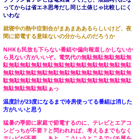
ってからは省エネ思考だし同じ土俵じゃ比較しにく
いわな
就寝中の熱中症割合がまあまああるらしいけど、夜
間に節電する意味ないの分からんのだろうか
NHKも民放も下らない番組や偏向報道しかしないか
ら見ない方がいいぞ。電気代の無駄無駄無駄無駄無
駄無駄無駄無駄無駄無駄無駄無駄無駄無駄無駄無駄
無駄無駄無駄無駄無駄無駄無駄無駄無駄無駄無駄無
駄無駄無駄無駄無駄無駄無駄無駄無駄無駄無駄無駄
無駄無駄無駄無駄ぁっ
温度計が23度になるまで冷房使ってる番組は消した
方がいいと思う
猛暑の季節に家庭で節電するのに、テレビとエアコ
ンどっちが不要？と問われれば、考えるまでもなく
テレビが不要。 あと、こういうところでパチ屋を