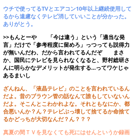
ウチで使ってるTVとエアコン10年以上継続使用して
るから遠慮なくテレビ消していいことが分かった。
ありがとう。
>>もんとーや 「今は違う」という「適当な発
言」だけで「参考程度に留めろ」っつっても説得力
が無いんだわ、だから言われてるんだぞ まさ
か、国民にテレビを見られなくなると、野村総研さ
んに明らかなデメリットが発生する…ってワケじゃ
あるまいし
ざんねん、「液晶テレビ」のことを言われているん
だよ。昔のブラウン管の話なんて誰もしていないん
だよ。そこんとこわかれよな。それともなにか、都
合悪いんか？ん？テレビぶっ壊して捨てるか命捨て
るかどっちが大切なんだ？ん？？？
真夏の間ＴＶを見なくても死にはせんというか録画