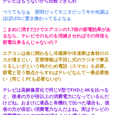
テレビはもうないから比較できんわ
つうてもなぁ 照明だってモニタだって今や光源は
ほぼLEDに置き換わってるよなぁ
こまめに消すだけでエアコンの1.7倍の節電効果があ
るなら、テレビそのものを消滅させればその何倍も
節電出来るんじゃないの？
エアコンは命に関わるし冷蔵庫や冷凍庫は食材のロ
スが凄まじい。災害情報は手回し式のラジオで事足
りるしいざという時のため電話（スマホ）も必要。
節電と言う観点からすればテレビなんて一番必要無
い（同じくPCも必要ないが）
テレビは高解像度化で同じV型でFHDと4Kを比べる
と、後者の方が倍以上の消費電力になっているんだ
けどね。おまけに液晶と有機ELで比べた場合も、後
者の方が倍近い消費電力なんだよね。実はテレビの