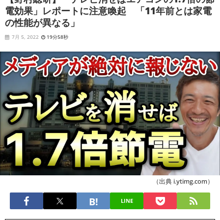
電効果」レポートに注意喚起 「11年前とは家電
の性能が異なる」
7月 5, 2022
19分58秒
（出典 i.ytimg.com）
LINE