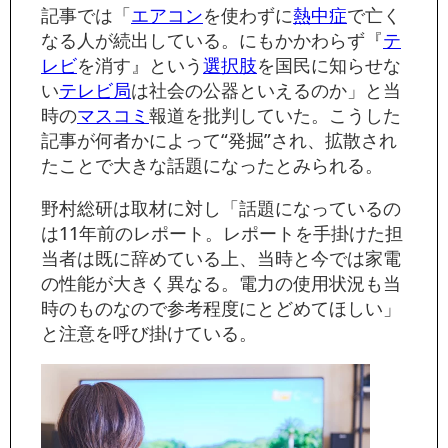
記事では「
エアコン
を使わずに
熱中症
で亡く
なる人が続出している。にもかかわらず『
テ
レビ
を消す』という
選択肢
を国民に知らせな
い
テレビ局
は社会の公器といえるのか」と当
時の
マスコミ
報道を批判していた。こうした
記事が何者かによって“発掘”され、拡散され
たことで大きな話題になったとみられる。
野村総研は取材に対し「話題になっているの
は11年前のレポート。レポートを手掛けた担
当者は既に辞めている上、当時と今では家電
の性能が大きく異なる。電力の使用状況も当
時のものなので参考程度にとどめてほしい」
と注意を呼び掛けている。