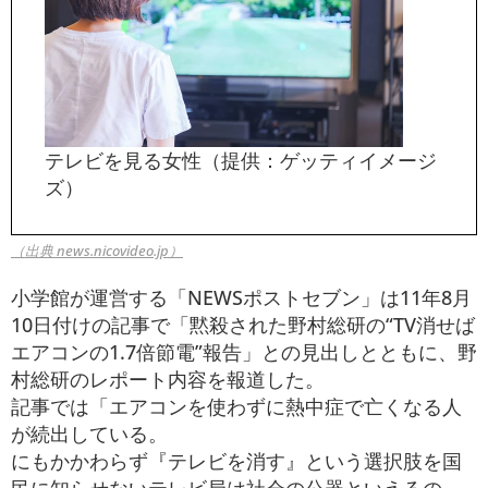
テレビを見る女性（提供：ゲッティイメージ
ズ）
（出典 news.nicovideo.jp）
小学館が運営する「NEWSポストセブン」は11年8月
10日付けの記事で「黙殺された野村総研の“TV消せば
エアコンの1.7倍節電”報告」との見出しとともに、野
村総研のレポート内容を報道した。
記事では「エアコンを使わずに熱中症で亡くなる人
が続出している。
にもかかわらず『テレビを消す』という選択肢を国
民に知らせないテレビ局は社会の公器といえるの