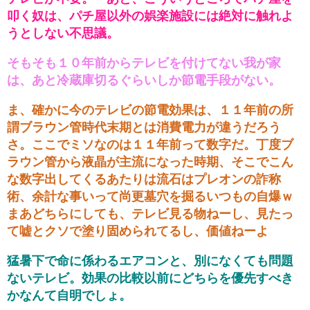
叩く奴は、パチ屋以外の娯楽施設には絶対に触れよ
うとしない不思議。
そもそも１０年前からテレビを付けてない我が家
は、あと冷蔵庫切るぐらいしか節電手段がない。
ま、確かに今のテレビの節電効果は、１１年前の所
謂ブラウン管時代末期とは消費電力が違うだろう
さ。ここでミソなのは１１年前って数字だ。丁度ブ
ラウン管から液晶が主流になった時期、そこでこん
な数字出してくるあたりは流石はプレオンの詐称
術、余計な事いって尚更墓穴を掘るいつもの自爆ｗ
まあどちらにしても、テレビ見る物ねーし、見たっ
て嘘とクソで塗り固められてるし、価値ねーよ
猛暑下で命に係わるエアコンと、別になくても問題
ないテレビ。効果の比較以前にどちらを優先すべき
かなんて自明でしょ。