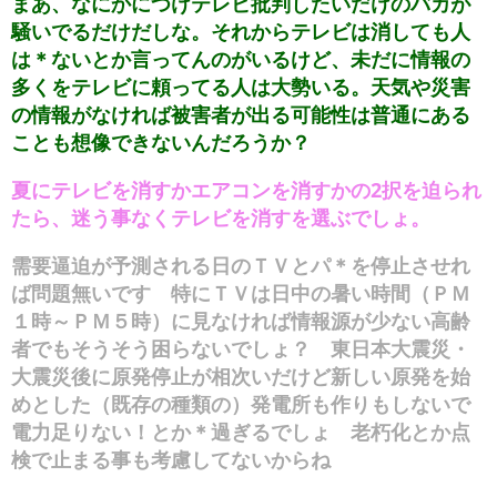
まあ、なにかにつけテレビ批判したいだけのバカが
騒いでるだけだしな。それからテレビは消しても人
は＊ないとか言ってんのがいるけど、未だに情報の
多くをテレビに頼ってる人は大勢いる。天気や災害
の情報がなければ被害者が出る可能性は普通にある
ことも想像できないんだろうか？
夏にテレビを消すかエアコンを消すかの2択を迫られ
たら、迷う事なくテレビを消すを選ぶでしょ。
需要逼迫が予測される日のＴＶとパ＊を停止させれ
ば問題無いです 特にＴＶは日中の暑い時間（ＰＭ
１時～ＰＭ５時）に見なければ情報源が少ない高齢
者でもそうそう困らないでしょ？ 東日本大震災・
大震災後に原発停止が相次いだけど新しい原発を始
めとした（既存の種類の）発電所も作りもしないで
電力足りない！とか＊過ぎるでしょ 老朽化とか点
検で止まる事も考慮してないからね