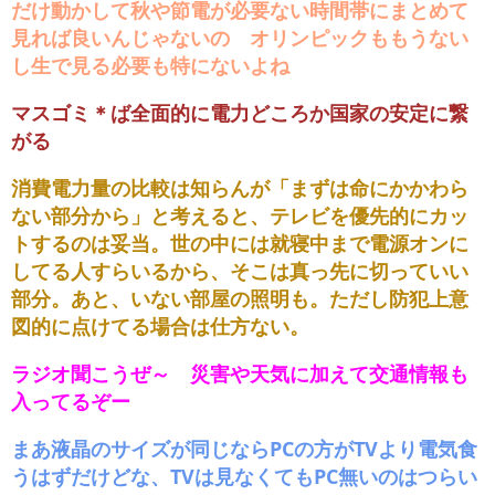
だけ動かして秋や節電が必要ない時間帯にまとめて
見れば良いんじゃないの オリンピックももうない
し生で見る必要も特にないよね
マスゴミ＊ば全面的に電力どころか国家の安定に繋
がる
消費電力量の比較は知らんが「まずは命にかかわら
ない部分から」と考えると、テレビを優先的にカッ
トするのは妥当。世の中には就寝中まで電源オンに
してる人すらいるから、そこは真っ先に切っていい
部分。あと、いない部屋の照明も。ただし防犯上意
図的に点けてる場合は仕方ない。
ラジオ聞こうぜ～ 災害や天気に加えて交通情報も
入ってるぞー
まあ液晶のサイズが同じならPCの方がTVより電気食
うはずだけどな、TVは見なくてもPC無いのはつらい