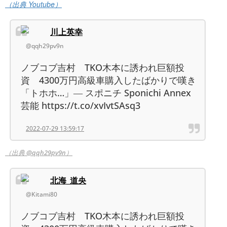
（出典 Youtube）
川上英幸
@qqh29pv9n
ノブコブ吉村 TKO木本に誘われ巨額投
資 4300万円高級車購入したばかりで嘆き
「トホホ…」― スポニチ Sponichi Annex
芸能 https://t.co/xvIvtSAsq3
2022-07-29 13:59:17
（出典 @qqh29pv9n）
北海_道央
@Kitami80
ノブコブ吉村 TKO木本に誘われ巨額投