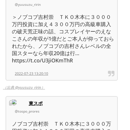
@yuusuzu_ririn
＞ノブコブ吉村崇 ＴＫＯ木本に３０００
万円投資に加え４３００万円の高級車購入
の破天荒正味の話、コスプレイヤーのえな
こさんの年収が1億だとご本人が仰っておら
れたから、ノブコブの吉村さんレベルの全
国スターなら年収20億は行…
https://t.co/U3jiOKmThR
2022-07-23 13:20:10
（出典 @yuusuzu_ririn）
東スポ
@tospo_prores
ノブコブ吉村崇 ＴＫＯ木本に３０００万