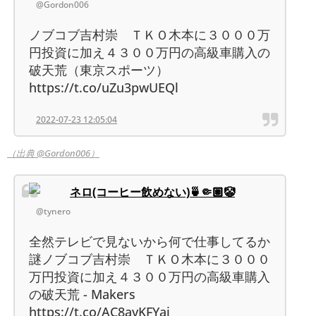
@Gordon006
ノブコブ吉村崇 ＴＫＯ木本に３０００万
円投資に加え４３００万円の高級車購入の
破天荒（東京スポーツ）
https://t.co/uZu3pwUEQl
2022-07-23 12:05:04
（出典 @Gordon006）
ネロ(コーヒー飲めない)🍵🤏🏽🤡
@tynero
全然テレビで見ないから何で仕事してるか
謎ノブコブ吉村崇 ＴＫＯ木本に３０００
万円投資に加え４３００万円の高級車購入
の破天荒 - Makers
https://t.co/AC8avKFYai