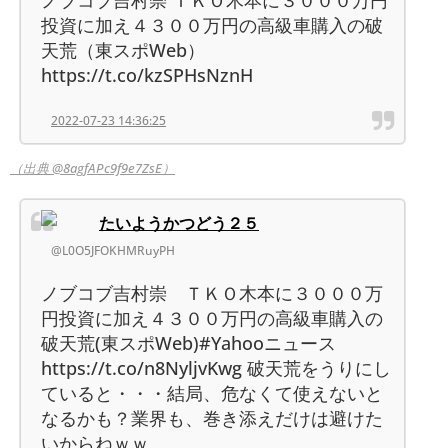
ノブコブ吉村崇 ＴＫＯ木本に３０００万円
投資に加え４３００万円の高級車購入の破
天荒（東スポWeb）
https://t.co/kzSPHsNznH
2022-07-23 14:36:25
（出典 @8agfAPc9f9e7ZsE）
たいようかつどう２５
@L0O5JFOKHMRuyPH
ノブコブ吉村崇 ＴＫＯ木本に３０００万
円投資に加え４３００万円の高級車購入の
破天荒(東スポWeb)#Yahooニュース
https://t.co/n8NyljvKwg 破天荒をうりにし
ていると・・・結局、危なくて使えないと
なるかも？業界も、巻き添えだけは避けた
いからねｗｗ