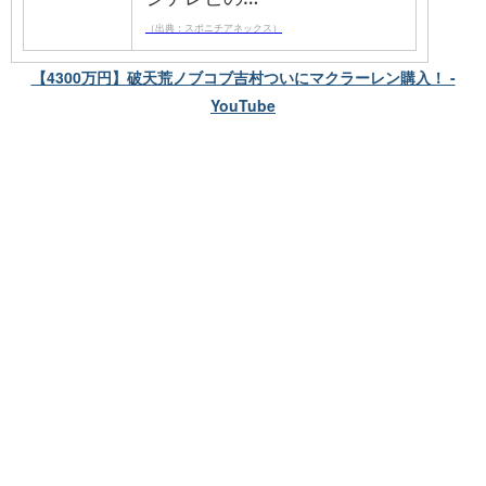
（出典：スポニチアネックス）
【4300万円】破天荒ノブコブ吉村ついにマクラーレン購入！ -
YouTube