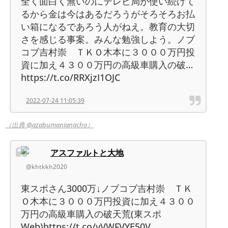
全く面白く無いのにテレビ局が使い続けて
るから金は今はあるだろうがそろそろお払
い箱になるであろう人がねえ。教育の大切
さを感じる事案。みんな勉強しよう。ノブ
コブ吉村崇 ＴＫＯ木本に３０００万円投
資に加え４３００万円の高級車購入の破…
https://t.co/RRXjzI1OJC
2022-07-24 11:05:39
（出典 @azabumanianacho）
アスファルトと大地
@khtkkh2020
東スポさん3000万↓ノブコブ吉村崇 ＴＫ
Ｏ木本に３０００万円投資に加え４３００
万円の高級車購入の破天荒(東スポ
Web)https://t.co/vVWFVYE50V