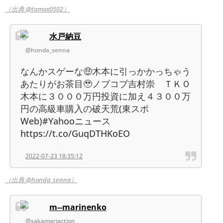
（出典 @tomox0502）
水戸納豆
@honda_senna
なんかスゲーな🤑木本に引っかかっちゃう
あたりがお茶目🥹ノブコブ吉村崇 ＴＫＯ
木本に３０００万円投資に加え４３００万
円の高級車購入の破天荒(東スポ
Web)#Yahooニュース
https://t.co/GuqDTHKoEO
2022-07-23 18:35:12
（出典 @honda_senna）
m--marinenko
@sakamariaction