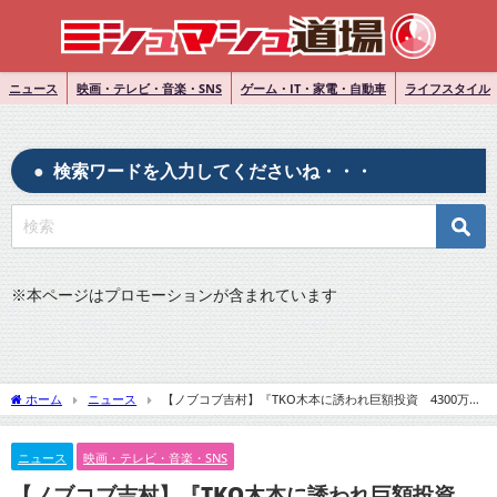
ニュース
映画・テレビ・音楽・SNS
ゲーム・IT・家電・自動車
ライフスタイル
検索ワードを入力してくださいね・・・
※
本ページはプロモーションが含まれています
ホーム
ニュース
【ノブコブ吉村】『TKO木本に誘われ巨額投資 4300万円
高級車購入したばかりで嘆き「トホホ…」』についてTwitterの反応
ニュース
映画・テレビ・音楽・SNS
【ノブコブ吉村】『TKO木本に誘われ巨額投資