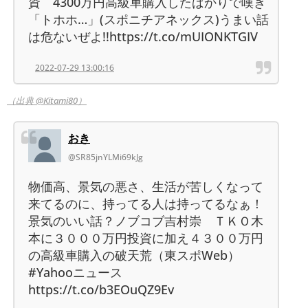
資 4300万円高級車購入したばかりで嘆き
「トホホ…」(スポニチアネックス)うまい話
は危ないぜよ!!https://t.co/mUIONKTGIV
2022-07-29 13:00:16
（出典 @Kitami80）
おき
@SR85jnYLMi69kJg
物価高、景気の悪さ、生活が苦しくなって
来てるのに、持ってる人は持ってるなぁ！
景気のいい話？ノブコブ吉村崇 ＴＫＯ木
本に３０００万円投資に加え４３００万円
の高級車購入の破天荒（東スポWeb）
#Yahooニュース
https://t.co/b3EOuQZ9Ev