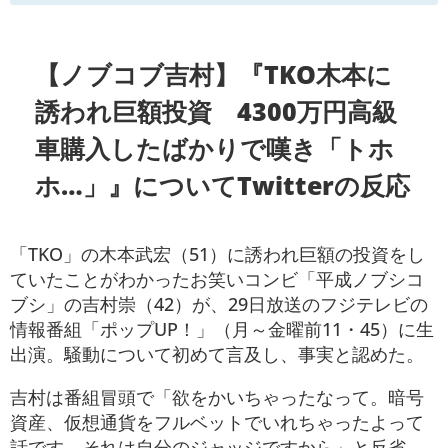
【ノブコブ吉村】『TKO木本に
誘われ巨額投資 4300万円高級
車購入したばかりで嘆き「トホ
ホ…」』についてTwitterの反応
「TKO」の木本武宏（51）に誘われ巨額の投資をし
ていたことがわかったお笑いコンビ「平成ノブシコ
ブシ」の吉村崇（42）が、29日放送のフジテレビの
情報番組「ポップUP！」（月～金曜前11・45）に生
出演。騒動について初めて言及し、事実と認めた。
吉村は番組冒頭で「欲をかいちゃったなって。暗号
資産、仮想通貨をフルベットでいれちゃったよって
話です。それは自分のジャッジですから」と反省。