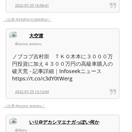
2022-07-25 16:58:41
（出典 @SR85jnYLMi69kJg）
大空渡
@ozora_wataru
ノブコブ吉村崇 ＴＫＯ木本に３０００万
円投資に加え４３００万円の高級車購入の
破天荒 - 記事詳細｜Infoseekニュース
https://t.co/c3dY0tWerg
2022-07-25 13:12:04
（出典 @ozora_wataru）
いり@デカシマエナガっぽい何か
@illyiry