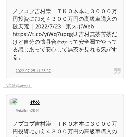
ノブコブ吉村崇 ＴＫＯ木本に３０００万
円投資に加え４３００万円の高級車購入の
破天荒 | 2022/7/23 - 東スポWeb
https://t.co/yiWq7upqgU 吉村無茶苦茶だ
けど自分の懐具合わかって安全圏でやって
る感じあって安心して無茶を見れる気がす
る。
2022-07-25 11:36:37
（出典 @illyiry）
代公
@daikoh2010
ノブコブ吉村崇 ＴＫＯ木本に３０００万
円投資に加え４３００万円の高級車購入の