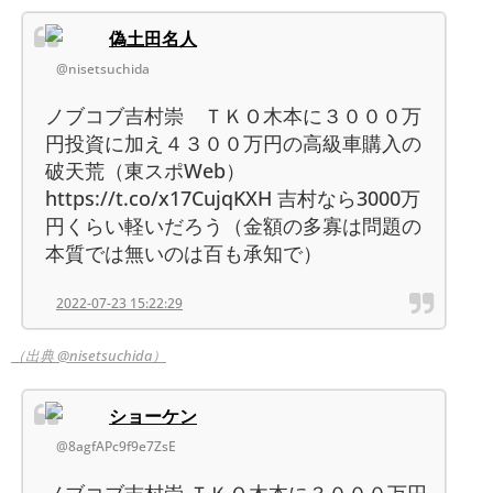
偽土田名人
@nisetsuchida
ノブコブ吉村崇 ＴＫＯ木本に３０００万
円投資に加え４３００万円の高級車購入の
破天荒（東スポWeb）
https://t.co/x17CujqKXH 吉村なら3000万
円くらい軽いだろう（金額の多寡は問題の
本質では無いのは百も承知で）
2022-07-23 15:22:29
（出典 @nisetsuchida）
ショーケン
@8agfAPc9f9e7ZsE