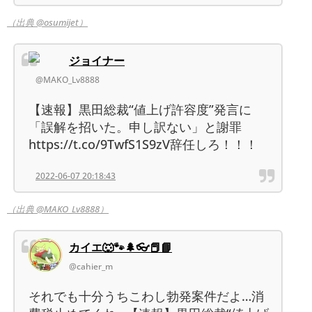
（出典 @osumijet）
ジョイナー
@MAKO_Lv8888
【速報】黒田総裁“値上げ許容度”発言に
「誤解を招いた。申し訳ない」と謝罪
https://t.co/9TwfS1S9zV辞任しろ！！！
2022-06-07 20:18:43
（出典 @MAKO_Lv8888）
カイエ🐺🐾🌲👓️📕📘
@cahier_m
それでも十分うちこわし勃発案件だよ…消