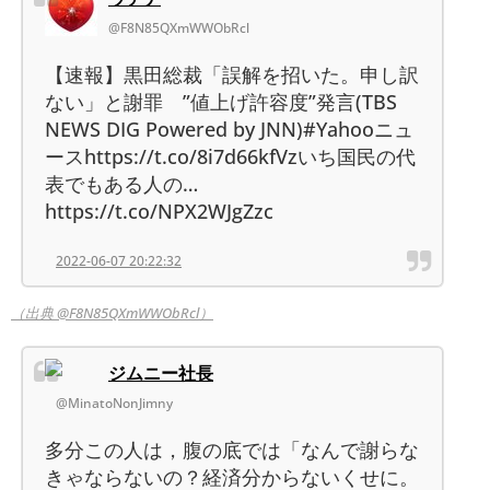
@F8N85QXmWWObRcl
【速報】黒田総裁「誤解を招いた。申し訳
ない」と謝罪 ”値上げ許容度”発言(TBS
NEWS DIG Powered by JNN)#Yahooニュ
ースhttps://t.co/8i7d66kfVzいち国民の代
表でもある人の…
https://t.co/NPX2WJgZzc
2022-06-07 20:22:32
（出典 @F8N85QXmWWObRcl）
ジムニー社長
@MinatoNonJimny
多分この人は，腹の底では「なんで謝らな
きゃならないの？経済分からないくせに。