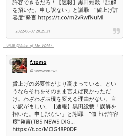
許容できるだろ！【速報】黒田総裁「誤解
を招いた。申し訳ない」と謝罪 ”値上げ許
容度”発言 https://t.co/m2vRwfNuMl
2022-06-07 20:25:31
（出典 @Voice_of_Me_VOM）
f.tomo
@newswenews
賃上げの必要性がより高まっている、とい
うならそれをそのまま言えば良かっただ
け。わざわざ表現を変える理由がない。言
い訳がましい。【速報】黒田総裁「誤解を
招いた。申し訳ない」と謝罪 ”値上げ許容
度”発言(TBS NEWS DIG…
https://t.co/MCIG48P0DF