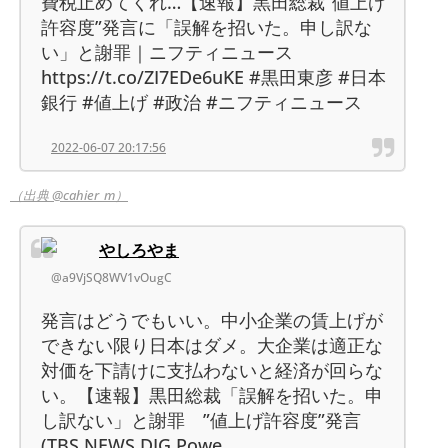
費税止めてくれ…【速報】黒田総裁“値上げ
許容度”発言に「誤解を招いた。申し訳な
い」と謝罪｜ニフティニュース
https://t.co/ZI7EDe6uKE #黒田東彦 #日本
銀行 #値上げ #政治 #ニフティニュース
2022-06-07 20:17:56
（出典 @cahier_m）
やしろやま
@a9VjSQ8WV1vOugC
発言はどうでもいい。中小企業の賃上げが
できない限り日本はダメ。大企業は適正な
対価を下請けに支払わないと経済が回らな
い。【速報】黒田総裁「誤解を招いた。申
し訳ない」と謝罪 ”値上げ許容度”発言
(TBS NEWS DIG Powe…