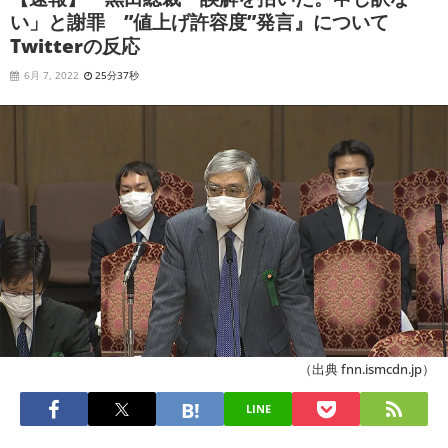
い」と謝罪 ”値上げ許容度”発言』について
Twitterの反応
6月 7, 2022
25分37秒
（出典 fnn.ismcdn.jp）
LINE