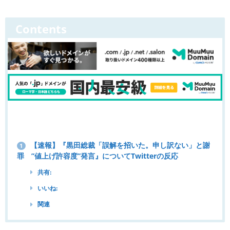
Contents
【速報】『黒田総裁「誤解を招いた。申し訳ない」と謝
1
罪 ”値上げ許容度”発言』についてTwitterの反応
共有:
いいね:
関連