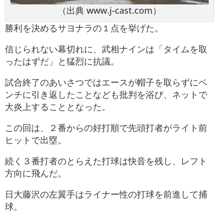
（出典 www.j-cast.com）
勝利を決めるサヨナラの１点を挙げた。
信じられない幕切れに、武相ナインは「タイムを取
ったはずだ」と猛烈に抗議。
試合終了のあいさつではエースが帽子を取らずにベ
ンチに引き返したことなども批判を浴び、ネットで
大炎上することとなった。
この回は、２番からの好打順で先頭打者がライト前
ヒットで出塁。
続く３番打者のとらえた打球は快音を残し、レフト
方向に飛んだ。
日大藤沢の左翼手はライナー性の打球を前進して捕
球。