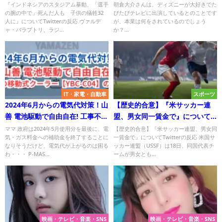
動、「選手の腕の中で」死んだ
なに好きなの？
『インドネシアのスタジアム暴動、「選手
朝倉大介さんは、ディズニーが大好きでた
の腕の中で」死んだ人も 子供の犠牲32
びたびテレビに出演しているとのことです
人も 子供の犠牲32人に』につ
人に』についてTwitterの反応 ヴァルデ
が、本業は何をされているのでしょう
いて
ャ・バラプトリ、ラジ...
か？...
IT・家電・自動車
スポーツ
2024年6月からの電気代対策！山
【歴史的合意】『米サッカー連
善 電池駆動で自由自在! 工事不要
盟、男女同一賃金で』について
の移動式クーラー【YBC-C04】
Twitterの反応
ママ 政府は2024年5月使用分を最後に、電
【歴史的合意】『米サッカー連盟、男女同
気・ガス料金への補助金を終了することに
一賃金で』についてTwitterの反応 米国サ
の魅力とは？
なりそうだけど、電気代が上がるのは困る
ッカー連盟（USSF）は18日、同国代表チ
わ・・・ P-MAS...
ームが男女とも...
映画・テレビ・音楽・SNS
映画・テレビ・音楽・SNS