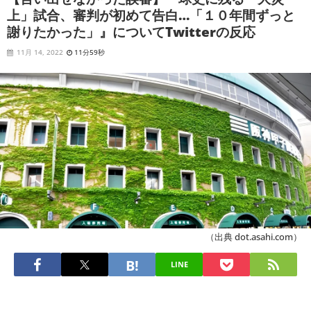
上」試合、審判が初めて告白…「１０年間ずっと
謝りたかった」』についてTwitterの反応
11月 14, 2022
11分59秒
（出典 dot.asahi.com）
LINE