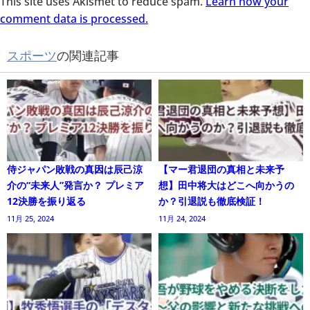
This site uses Akismet to reduce spam.
Learn how your
comment data is processed.
スポーツ
の関連記事
侍ジャパン敗戦の真因は辰己涼
【マー君退団の真相と未来予
介の“未来人”発言か？ プレミア
想】田中将大はどこへ向かうの
12決勝を振り返る
か？引退説も徹底検証！
11月 25, 2024
11月 24, 2024