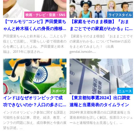
映画・テレビ・音楽・SNS
ライフスタイル
【“マルモリ”コンビ】芦田愛菜ち
【家庭をそのまま模倣】『おま
ゃんと鈴木福くんの身長の推移
まごとでその家庭がわかる』に
を徹底検証！
ついてTwitterの反応
芦田愛菜ちゃんと鈴木福くん、二人とも子
【家庭をそのまま模倣】『おままごとでそ
役として活躍し、可愛らしい姿で視聴者の
の家庭がわかる』についてTwitterの反応
心を虜にしましたよね。 芦田愛菜と鈴木
をまとめてみました！ （出典
福は、2011年に放送され...
gendai.ismcdn....
スポーツ
ニュース
インドはなぜオリンピックで成
【東京都知事選2024】出口調査
功できないのか？人口の多さに
速報と当選発表のタイムライン
反する現実！
インドのオリンピック参加に関する課題と
2024年東京都知事選の出口調査速報と当
可能性を探る記事。歴史、経済、教育、イ
選発表時刻を詳しく解説。投票日スケジュ
ンフラの問題に加え、成功事例と今後の展
ールと速報情報をお見逃しなく。...
望を詳述。...