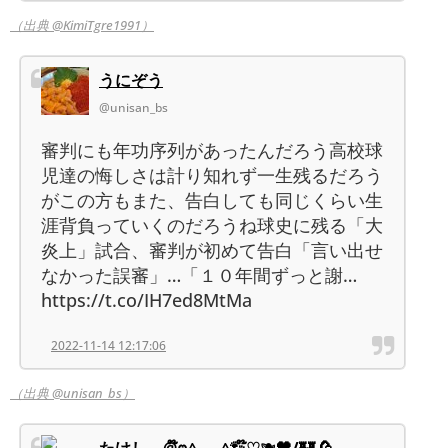
（出典 @KimiTgre1991）
うにぞう
@unisan_bs
審判にも年功序列があったんだろう高校球
児達の悔しさは計り知れず一生残るだろう
がこの方もまた、告白しても同じくらい生
涯背負っていくのだろうね球史に残る「大
炎上」試合、審判が初めて告白「言い出せ
なかった誤審」…「１０年間ずっと謝…
https://t.co/IH7ed8MtMa
2022-11-14 12:17:06
（出典 @unisan_bs）