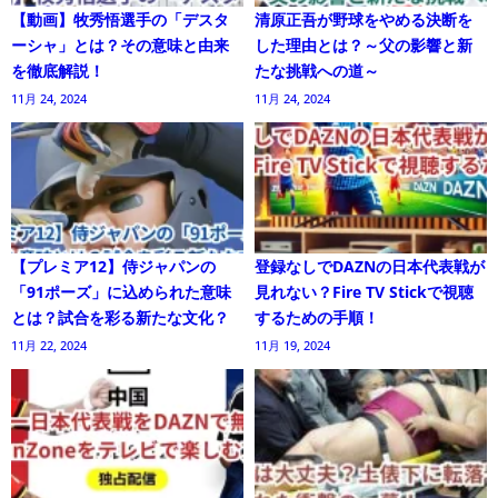
【動画】牧秀悟選手の「デスタ
清原正吾が野球をやめる決断を
ーシャ」とは？その意味と由来
した理由とは？～父の影響と新
を徹底解説！
たな挑戦への道～
11月 24, 2024
11月 24, 2024
【プレミア12】侍ジャパンの
登録なしでDAZNの日本代表戦が
「91ポーズ」に込められた意味
見れない？Fire TV Stickで視聴
とは？試合を彩る新たな文化？
するための手順！
11月 22, 2024
11月 19, 2024