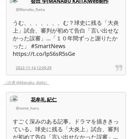
会田 学(MANABU KAITA)web制作
@Manabu_Kaita
うむ、、、、、、、む？球史に残る「大炎
上」試合、審判が初めて告白「言い出せな
かった誤審」…「１０年間ずっと謝りたか
った」 #SmartNews
https://t.co/lpS6sR5sGe
2022-11-14 12:09:29
（出典 @Manabu_Kaita）
花牟礼 紀仁
@some_haru
すごく深みのある記事。ドラマを描ききっ
ている。球史に残る「大炎上」試合、審判
が初めて告白「言い出せなかった誤審」…