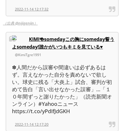
2022-11-14 12:17:32
（出典 @nijigenjin）
KIMI🍻somedayこの胸にsomeday誓う
よsomeday!誰かがいつもキミを見ている♥
@KimiTgre1991
✽人間だから誤審や間違いは必ずあるは
ず。言えなかった自分を責めないで欲し
い。球史に残る「大炎上」試合、審判が初
めて告白「言い出せなかった誤審」…「１
０年間ずっと謝りたかった」（読売新聞オ
ンライン）#Yahooニュース
https://t.co/yPdIfJdGKH
2022-11-14 12:17:20