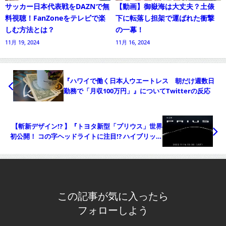
サッカー日本代表戦をDAZNで無
【動画】御嶽海は大丈夫？土俵
料視聴！FanZoneをテレビで楽
下に転落し担架で運ばれた衝撃
しむ方法とは？
の一幕！
11月 19, 2024
11月 16, 2024
『ハワイで働く日本人ウエートレス 朝だけ週数日
勤務で「月収100万円」』についてTwitterの反応
【斬新デザイン!? 】『トヨタ新型「プリウス」世界
初公開！ コの字ヘッドライトに注目!? ハイブリッド
車はどう変わる？ 16日発表へ』についてTwitterの
反応
この記事が気に入ったら
フォローしよう