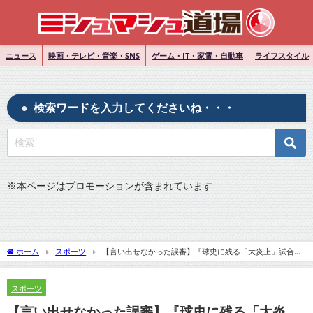
ニュース
映画・テレビ・音楽・SNS
ゲーム・IT・家電・自動車
ライフスタイル
検索ワードを入力してくださいね・・・
※
本ページはプロモーションが含まれています
ホーム
スポーツ
【言い出せなかった誤審】『球史に残る「大炎上」試合、
審判が初めて告白…「１０年間ずっと謝りたかった」』についてTwitterの反応
スポーツ
【言い出せなかった誤審】『球史に残る「大炎