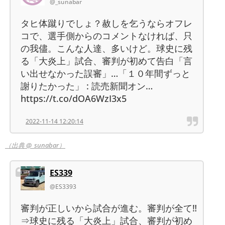
@_sunabar
タヒ体蹴りでしょ？赦しを乞うならオフレ
コで、選手側からのコメントなければ、只
の我儘。こんな人達、多いけど。球史に残
る「大炎上」試合、審判が初めて告白「言
い出せなかった誤審」…「１０年間ずっと
謝りたかった」 : 読売新聞オン…
https://t.co/dOA6WzI3x5
2022-11-14 12:20:14
（出典 @_sunabar）
ES339
@ES3393
審判が正しいから試合が進む。審判が全て‼️
⇒球史に残る「大炎上」試合、審判が初め