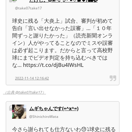
たけし。@໊ฅ^ᴗ ̫ ᴗ^🐾໊♡🫐🖤/🏰🥀
@take07take17
球史に残る「大炎上」試合、審判が初めて
告白「言い出せなかった誤審」…「１０年
間ずっと謝りたかった」（読売新聞オンラ
イン）人がやってることなのでミスや誤審
は必ず起こります。だからと言って高校野
球にまでビデオ判定を持ち込むべきでは
な… https://t.co/djBu4IWsHL
2022-11-14 12:16:42
（出典 @take07take17）
ムギちゃんです(=^x^=)
@ShinichiroWata
今さら謝られても仕方ないわ😓⤵️球史に残る