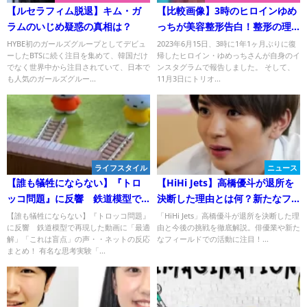
【ルセラフィム脱退】キム・ガ
【比較画像】3時のヒロインゆめ
ラムのいじめ疑惑の真相は？
っちが美容整形告白！整形の理
由は？
HYBE初のガールズグループとしてデビュ
2023年6月15日、3時に1年1ヶ月ぶりに復
ーしたBTSに続く注目を集めて、韓国だけ
帰したヒロイン・ゆめっちさんが自身のイ
でなく世界中から注目されていて、日本で
ンスタグラムで報告しました。 そして、
も人気のガールズグルー...
11月3日にトリオ...
ライフスタイル
ニュース
【誰も犠牲にならない】『トロ
【HiHi Jets】高橋優斗が退所を
ッコ問題』に反響 鉄道模型で
決断した理由とは何？新たなフ
再現した動画に「最適解」「こ
ィールドとは何か？今後の挑戦
【誰も犠牲にならない】『トロッコ問題』
「HiHi Jets」高橋優斗が退所を決断した理
に反響 鉄道模型で再現した動画に「最適
由と今後の挑戦を徹底解説。俳優業や新た
れは盲点」の声
に迫る！
解」「これは盲点」の声・・ネットの反応
なフィールドでの活動に注目！...
まとめ！ 有名な思考実験「...