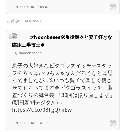
2022-06-04 11:45:47
（出典 @NEHAN1999）
🍺Noonbeeee🛠🫀循環器と妻子好きな
臨床工学技士🍀
@Noooonbeeee
息子の大好きなピタゴラスイッチ✨スタッ
フの方々はいつも大変なんだろうなとは思
ってましたが...💦いつも親子で楽しく観さ
せてもらってます🍀ピタゴラスイッチ、装
置づくりの舞台裏 「30回は撮り直します」
(朝日新聞デジタル)…
https://t.co/08TgQhiiEw
2022-06-04 11:41:11