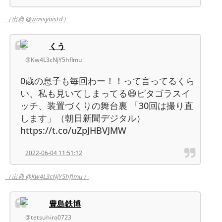
（出典 @wassyoistd）
くう
@Kw4L3cNjY5hflmu
0歳の息子も毎回わー！！って言ってるくら
い、私も見いてしまってる😆ピタゴラスイ
ッチ、装置づくりの舞台裏 「30回は撮り直
します」（朝日新聞デジタル）
https://t.co/uZpJHBVJMW
2022-06-04 11:51:12
（出典 @Kw4L3cNjY5hflmu）
豊島鉄博
@tetsuhiro0723