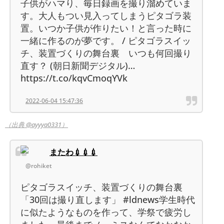
子供がハマり、毎日録画を撮り溜めていま
す。大人もつい見入ってしまうピタゴラ装
置。いつか子供が作りたい！と言った時に
一緒に作るのが夢です。 / ピタゴラスイッ
チ、装置づくりの舞台裏 いつも何回撮り
直す？ (朝日新聞デジタル)…
https://t.co/kqvCmoqYVk
2022-06-04 15:47:36
（出典 @ayyya0331）
またわ💉💉💉
@rohiket
ピタゴラスイッチ、装置づくりの舞台裏
「30回は撮り直します」 #ldnews学生時代
に似たようなものを作って、学祭で疲労し