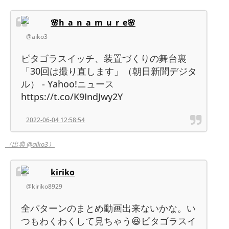
🌸h_a_n_a_m_u_r_e🌸
@aiko3
ピタゴラスイッチ、装置づくりの舞台裏
「30回は撮り直します」（朝日新聞デジタ
ル） - Yahoo!ニュース
https://t.co/K9IndJwy2Y
2022-06-04 12:58:54
（出典 @aiko3）
kiriko
@kiriko8929
全パターンのまとめ動画出来ないかな。い
つもわくわくして見ちゃう😆ピタゴラスイ