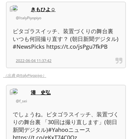
きもひよ☺️
@ItalyPiyopiyo
ピタゴラスイッチ、装置づくりの舞台裏
いつも何回撮り直す？ (朝日新聞デジタル)
#NewsPicks https://t.co/jsPgu7fkPB
2022-06-04 11:37:42
（出典 @ItalyPiyopiyo）
清 史弘
@f_sei
でしょうね。ピタゴラスイッチ、装置づく
りの舞台裏 「30回は撮り直します」(朝日
新聞デジタル)#Yahooニュース
https://t.co/gKxT74C0Oz