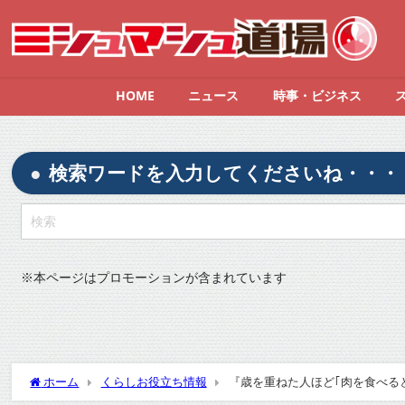
HOME
ニュース
時事・ビジネス
検索ワードを入力してくださいね・・・
※
本ページはプロモーションが含まれています
ホーム
くらしお役立ち情報
『歳を重ねた人ほど｢肉を食べると
応