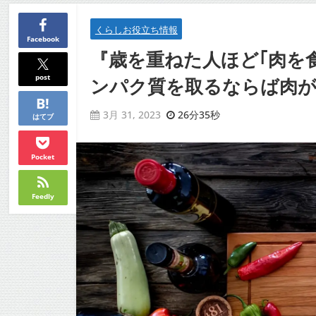
くらしお役立ち情報
Facebook
『歳を重ねた人ほど｢肉を
post
ンパク質を取るならば肉がい
26分35秒
3月 31, 2023
はてブ
Pocket
Feedly