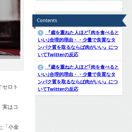
Contents
『歳を重ねた人ほど｢肉を食べると
1
いい｣合理的理由・・少量で良質なタ
ンパク質を取るならば肉がいい』につ
いてTwitterの反応
『歳を重ねた人ほど｢肉を食べると
2
いい｣合理的理由・・少量で良質なタ
ンパク質を取るならば肉がいい』につ
すセロト
いてTwitterの反応
、実はコ
た「小金