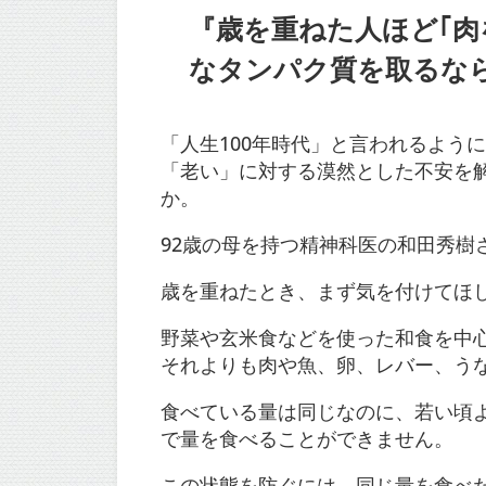
『歳を重ねた人ほど｢肉
なタンパク質を取るなら
「人生100年時代」と言われるよう
「老い」に対する漠然とした不安を
か。
92歳の母を持つ精神科医の和田秀樹
歳を重ねたとき、まず気を付けてほ
野菜や玄米食などを使った和食を中
それよりも肉や魚、卵、レバー、う
食べている量は同じなのに、若い頃
で量を食べることができません。
この状態を防ぐには、同じ量を食べ