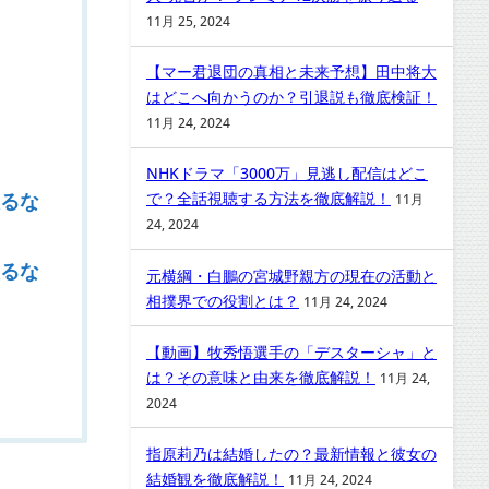
11月 25, 2024
【マー君退団の真相と未来予想】田中将大
はどこへ向かうのか？引退説も徹底検証！
11月 24, 2024
NHKドラマ「3000万」見逃し配信はどこ
取るな
で？全話視聴する方法を徹底解説！
11月
24, 2024
取るな
元横綱・白鵬の宮城野親方の現在の活動と
相撲界での役割とは？
11月 24, 2024
【動画】牧秀悟選手の「デスターシャ」と
は？その意味と由来を徹底解説！
11月 24,
2024
指原莉乃は結婚したの？最新情報と彼女の
結婚観を徹底解説！
11月 24, 2024