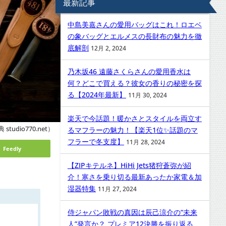
最新記事
中島美嘉さんの愛用バッグはこれ！ロエベ
の象バッグとエルメスの長財布の魅力を徹
底解剖
12月 2, 2024
乃木坂46 遠藤さくらさんの愛用香水は
何？どこで買える？彼女の香りの秘密を探
る【2024年最新】
11月 30, 2024
楽天で今話題！暖かさとスタイルを両立す
 studio770.net）
るマフラーの魅力！【楽天1位✨話題のマ
フラーで冬支度】
11月 28, 2024
Feedly
【ZIPキテルネ】HiHi Jets猪狩蒼弥が紹
介！寒さを乗り切る最新あったか家電＆加
湿器特集
11月 27, 2024
侍ジャパン敗戦の真因は辰己涼介の“未来
人”発言か？ プレミア12決勝を振り返る