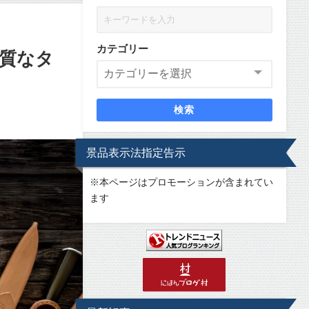
カテゴリー
良質なタ
検索
景品表示法指定告示
※
本ページはプロモーションが含まれてい
ます