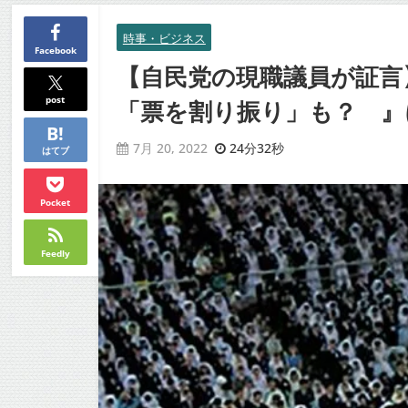
時事・ビジネス
Facebook
【自民党の現職議員が証言
post
「票を割り振り」も？ 』に
24分32秒
7月 20, 2022
はてブ
Pocket
Feedly