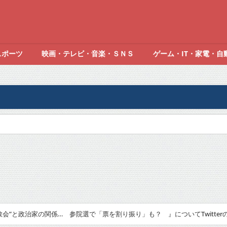
スポーツ
映画・テレビ・音楽・ＳＮＳ
ゲーム・IT・家電・自
会”と政治家の関係… 参院選で「票を割り振り」も？ 』についてTwitter