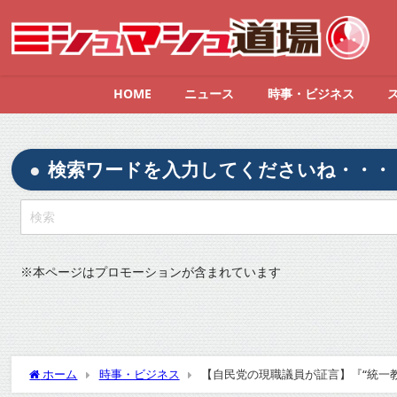
HOME
ニュース
時事・ビジネス
検索ワードを入力してくださいね・・・
※
本ページはプロモーションが含まれています
ホーム
時事・ビジネス
【自民党の現職議員が証言】『“統一教