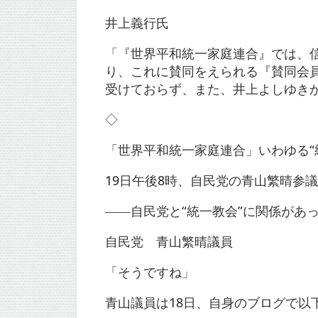
井上義行氏
「『世界平和統一家庭連合』では、
り、これに賛同をえられる『賛同会
受けておらず、また、井上よしゆき
◇
「世界平和統一家庭連合」いわゆる“
19日午後8時、自民党の青山繁晴参
――自民党と“統一教会”に関係があ
自民党 青山繁晴議員
「そうですね」
青山議員は18日、自身のブログで以