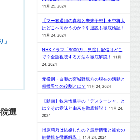
11月 25, 2024
【マー君退団の真相と未来予想】田中将大
はどこへ向かうのか？引退説も徹底検証！
11月 24, 2024
り」
NHKドラマ「3000万」見逃し配信はどこ
で？全話視聴する方法を徹底解説！
11月
24, 2024
元横綱・白鵬の宮城野親方の現在の活動と
相撲界での役割とは？
11月 24, 2024
【動画】牧秀悟選手の「デスターシャ」と
は？その意味と由来を徹底解説！
11月 24,
参院選
2024
指原莉乃は結婚したの？最新情報と彼女の
結婚観を徹底解説！
11月 24, 2024