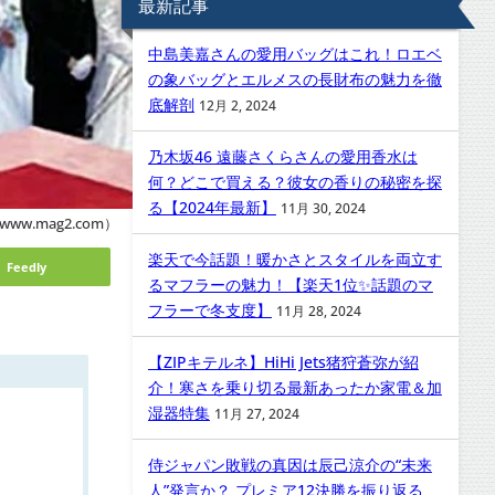
最新記事
中島美嘉さんの愛用バッグはこれ！ロエベ
の象バッグとエルメスの長財布の魅力を徹
底解剖
12月 2, 2024
乃木坂46 遠藤さくらさんの愛用香水は
何？どこで買える？彼女の香りの秘密を探
る【2024年最新】
11月 30, 2024
www.mag2.com）
楽天で今話題！暖かさとスタイルを両立す
Feedly
るマフラーの魅力！【楽天1位✨話題のマ
フラーで冬支度】
11月 28, 2024
【ZIPキテルネ】HiHi Jets猪狩蒼弥が紹
介！寒さを乗り切る最新あったか家電＆加
湿器特集
11月 27, 2024
侍ジャパン敗戦の真因は辰己涼介の“未来
人”発言か？ プレミア12決勝を振り返る