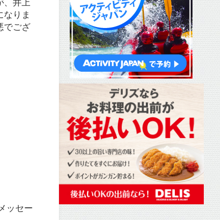
が、井上
になりま
悪でござ
メッセー