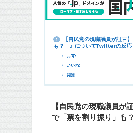
【自民党の現職議員が証言】
1
も？ 』についてTwitterの反応
共有:
いいね:
関連
【自民党の現職議員が証
で「票を割り振り」も？ 