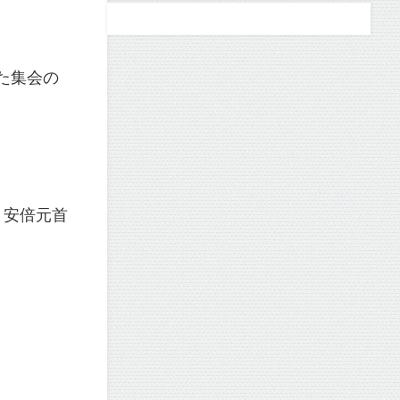
た集会の
、安倍元首