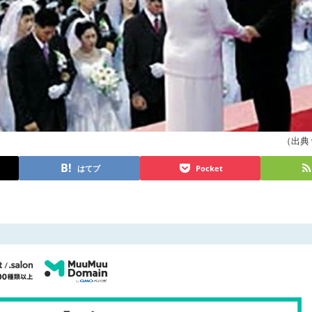
（出典 
はてブ
Pocket