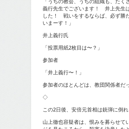
「うちの教会、うちの組織も、たく
義行先生でございます！ 井上先生
した！ 戦いをするならば、必ず勝
いまーす！」
井上義行氏
「投票用紙2枚目は〜？」
参加者
「井上義行〜！」
参加者のほとんどは、教団関係者だ
◇
この2日後、安倍元首相は銃弾に倒れ
山上徹也容疑者は、恨みを募らせて
ジを見たころから、殺害を決意した