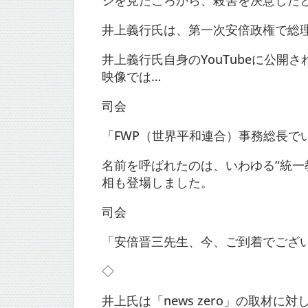
井上義行氏は、第一次安倍政権で総
井上義行氏自身のYouTubeに公開
映像では…
司会
「FWP（世界平和連合）事務総長で
名前を呼ばれたのは、いわゆる“統一
相も登場しました。
司会
「安倍晋三先生、今、ご到着でござ
◇
井上氏は「news zero」の取材