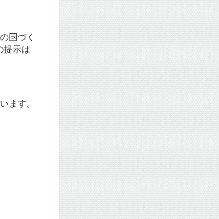
つの国づく
の提示は
ています。