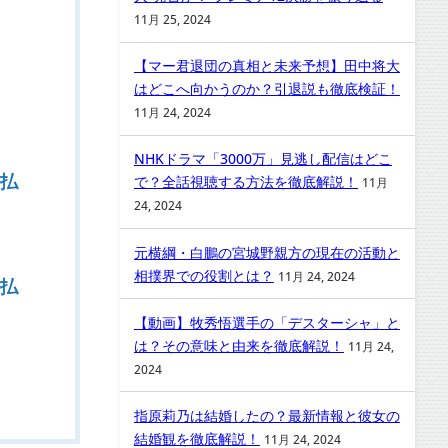
11月 25, 2024
【マー君退団の真相と未来予想】田中将大
はどこへ向かうのか？引退説も徹底検証！
11月 24, 2024
NHKドラマ「3000万」見逃し配信はどこ
払
で？全話視聴する方法を徹底解説！
11月
24, 2024
元横綱・白鵬の宮城野親方の現在の活動と
相撲界での役割とは？
11月 24, 2024
払
【動画】牧秀悟選手の「デスターシャ」と
は？その意味と由来を徹底解説！
11月 24,
2024
指原莉乃は結婚したの？最新情報と彼女の
結婚観を徹底解説！
11月 24, 2024