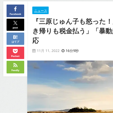
ニュース
Facebook
『三原じゅん子も怒った！
post
き帰りも税金払う」「暴動起
応
はてブ
16分9秒
11月 11, 2022
Pocket
Feedly