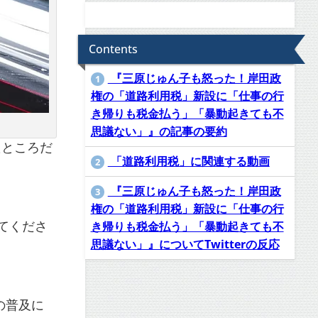
Contents
『三原じゅん子も怒った！岸田政
1
権の「道路利用税」新設に「仕事の行
き帰りも税金払う」「暴動起きても不
思議ない」』の記事の要約
たところだ
「道路利用税」に関連する動画
2
『三原じゅん子も怒った！岸田政
3
権の「道路利用税」新設に「仕事の行
てくださ
き帰りも税金払う」「暴動起きても不
思議ない」』についてTwitterの反応
の普及に