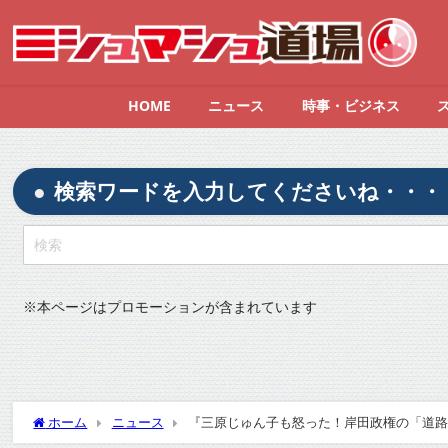
HOME
ニュース
時事・ビジネス
検索ワードを入力してくださいね・・・
※
本ページはプロモーションが含まれています
ホーム
ニュース
『三原じゅん子も怒った！岸田政権の「道路
Twitterの反応