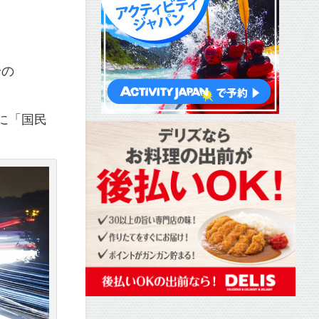
身の
に「国民