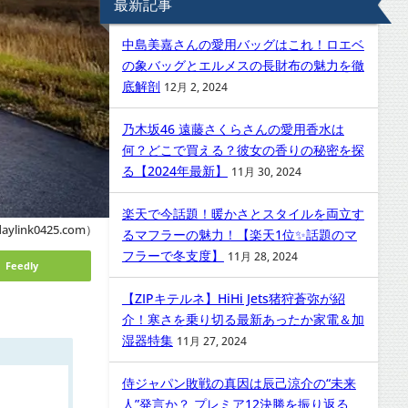
最新記事
中島美嘉さんの愛用バッグはこれ！ロエベ
の象バッグとエルメスの長財布の魅力を徹
底解剖
12月 2, 2024
乃木坂46 遠藤さくらさんの愛用香水は
何？どこで買える？彼女の香りの秘密を探
る【2024年最新】
11月 30, 2024
楽天で今話題！暖かさとスタイルを両立す
ylink0425.com）
るマフラーの魅力！【楽天1位✨話題のマ
フラーで冬支度】
11月 28, 2024
Feedly
【ZIPキテルネ】HiHi Jets猪狩蒼弥が紹
介！寒さを乗り切る最新あったか家電＆加
湿器特集
11月 27, 2024
侍ジャパン敗戦の真因は辰己涼介の“未来
人”発言か？ プレミア12決勝を振り返る