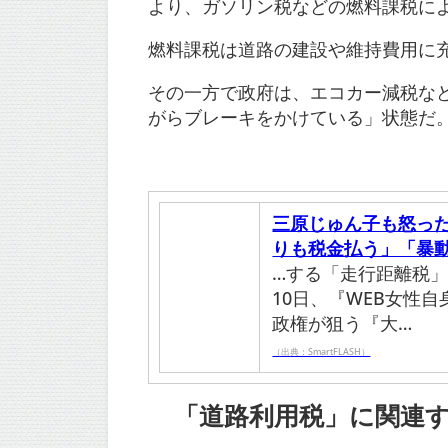
より、ガソリン税などの燃料課税に
燃料課税は道路の建設や維持費用に
その一方で政府は、エコカー減税な
がらブレーキをかけている」状態だ
三原じゅん子も怒っ
りも税金払う」「暴
…する「走行距離税」
10日、『WEB女性
政権が狙う『大…
（出典：SmartFLASH）
「道路利用税」に関連