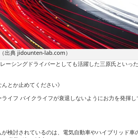
（出典 jidounten-lab.com）
、レーシングドライバーとしても活躍した三原氏といっ
なんとか止めてください》
ーライフ バイクライフが衰退しないようにお力を発揮し
。
入が検討されているのは、電気自動車やハイブリッド車