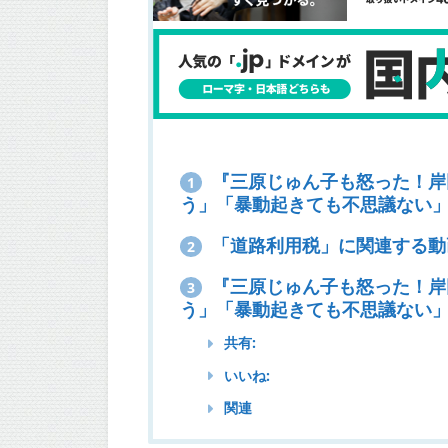
『三原じゅん子も怒った！岸
1
う」「暴動起きても不思議ない
「道路利用税」に関連する動
2
『三原じゅん子も怒った！岸
3
う」「暴動起きても不思議ない」』
共有:
いいね:
関連