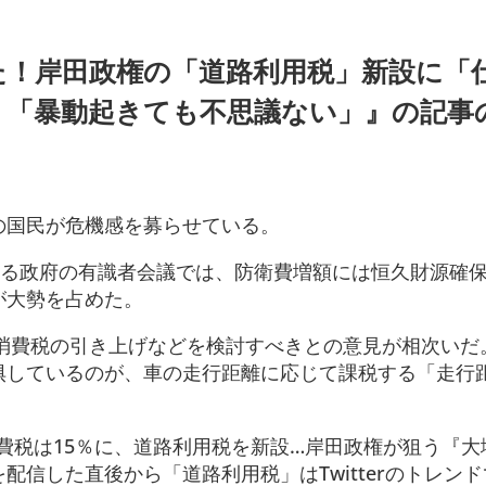
た！岸田政権の「道路利用税」新設に「
」「暴動起きても不思議ない」』の記事
の国民が危機感を募らせている。
する政府の有識者会議では、防衛費増額には恒久財源確
が大勢を占めた。
、消費税の引き上げなどを検討すべきとの意見が相次いだ
惧しているのが、車の走行距離に応じて課税する「走行
消費税は15％に、道路利用税を新設…岸田政権が狙う『
配信した直後から「道路利用税」はTwitterのトレン