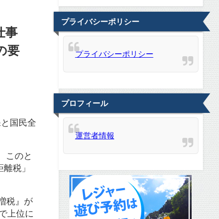
プライバシーポリシー
仕事
の要
プライバシーポリシー
プロフィール
保と国民全
運営者情報
。このと
距離税」
大増税』が
ドで上位に