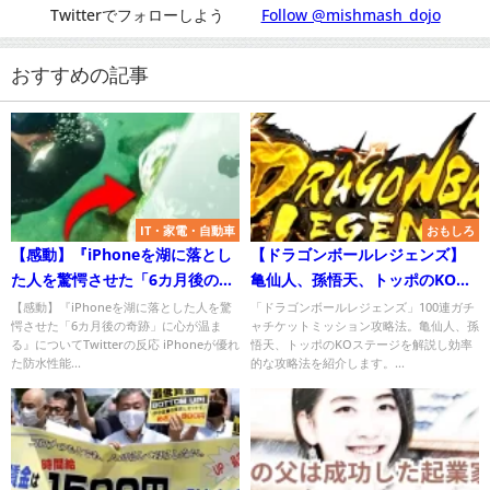
Twitterでフォローしよう
Follow @mishmash_dojo
おすすめの記事
IT・家電・自動車
おもしろ
【感動】『iPhoneを湖に落とし
【ドラゴンボールレジェンズ】
た人を驚愕させた「6カ月後の奇
亀仙人、孫悟天、トッポのKOス
跡」に心が温まる』について
テージ紹介＜100連ガチャチケッ
【感動】『iPhoneを湖に落とした人を驚
「ドラゴンボールレジェンズ」100連ガチ
愕させた「6カ月後の奇跡」に心が温ま
ャチケットミッション攻略法。亀仙人、孫
Twitterの反応
トミッション攻略法 ＞
る』についてTwitterの反応 iPhoneが優れ
悟天、トッポのKOステージを解説し効率
た防水性能...
的な攻略法を紹介します。...