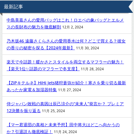
最新記事
中島美嘉さんの愛用バッグはこれ！ロエベの象バッグとエルメ
スの長財布の魅力を徹底解剖
12月 2, 2024
乃木坂46 遠藤さくらさんの愛用香水は何？どこで買える？彼女
の香りの秘密を探る【2024年最新】
11月 30, 2024
楽天で今話題！暖かさとスタイルを両立するマフラーの魅力！
【楽天1位✨話題のマフラーで冬支度】
11月 28, 2024
【ZIPキテルネ】HiHi Jets猪狩蒼弥が紹介！寒さを乗り切る最新
あったか家電＆加湿器特集
11月 27, 2024
侍ジャパン敗戦の真因は辰己涼介の“未来人”発言か？ プレミア
12決勝を振り返る
11月 25, 2024
【マー君退団の真相と未来予想】田中将大はどこへ向かうの
か？引退説も徹底検証！
11月 24, 2024