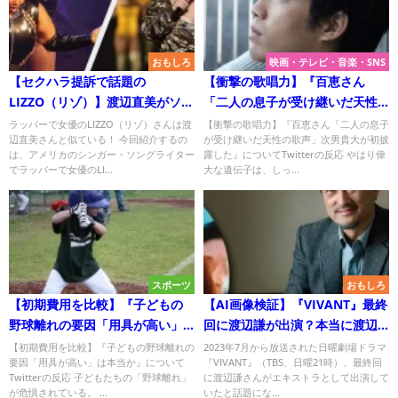
おもしろ
映画・テレビ・音楽・SNS
【セクハラ提訴で話題の
【衝撃の歌唱力】『百恵さん
LIZZO（リゾ）】渡辺直美がソッ
「二人の息子が受け継いだ天性
クリ・・リゾが先なの？渡辺直
の歌声」次男貴大が初披露し
ラッパーで女優のLIZZO（リゾ）さんは渡
【衝撃の歌唱力】『百恵さん「二人の息子
辺直美さんと似ている！ 今回紹介するの
が受け継いだ天性の歌声」次男貴大が初披
美が先なの？2人について比べて
た』についてTwitterの反応
は、アメリカのシンガー・ソングライター
露した』についてTwitterの反応 やはり偉
みました！
でラッパーで女優のLI...
大な遺伝子は、しっ...
スポーツ
おもしろ
【初期費用を比較】『子どもの
【AI画像検証】『VIVANT』最終
野球離れの要因「用具が高い」
回に渡辺謙が出演？本当に渡辺
は本当か』についてTwitterの反
謙か？渡辺謙だと噂された理
【初期費用を比較】『子どもの野球離れの
2023年7月から放送された日曜劇場ドラマ
要因「用具が高い」は本当か』について
『VIVANT』（TBS、日曜21時）、最終回
応
由！
Twitterの反応 子どもたちの「野球離れ」
に渡辺謙さんがエキストラとして出演して
が危惧されている。 ...
いたと話題にな...