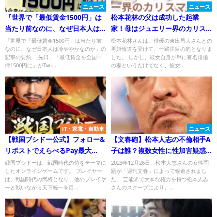
ニュース
ニュース
『世界で「最低賃金1500円」は
松本花林の父は成功した起業
当たり前なのに、なぜ日本人は
家！母はジュエリー界のカリス
冷ややかなのか』のネットの反
マ！気になる家族背景を徹底解
『世界で「最低賃金1500円」は当たり前
松本花林さんは、俳優の東出昌大さんとの
なのに、なぜ日本人は冷ややかなのか』の
再婚報道を受けて、一躍注目の的となりま
応
剖
記事の要約 先日、「最低賃金を全国一
した。 しかし、彼女自身が単に有名俳優
律1500円に」がTwi...
の妻というだけでなく、彼女...
IT・家電・自動車
ニュース
【戦国ブシドー公式】フォロー&
【文春砲】松本人志の不倫相手A
リポストでえらべるPay最大
子は誰？複数女性に性加害疑惑
10,000円分その場で当たる！
で炎上！
戦国ブシドーは、戦国時代の侍をテーマに
2023年12月26日、松本人志さんの女性問
したオンラインゲームです。 プレイヤー
題が「週刊文春」によって報道されまし
は、戦国時代の武将となり、他のプレイヤ
た。 芸能界で大きな権力を持つ松本人志
ーと戦いながら天下統一を目...
さんのスクープにより、...