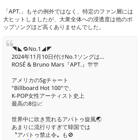
「APT.」もその例外ではなく、特定のファン層には
大ヒットしましたが、大衆全体への浸透度は他のポ
ップソングほど高くありませんでした。
◥◣🔁No.1◢◤
2024年11月10日付けNo.1ソングは…
ROSÉ & Bruno Mars『APT.』🎊🎊
アメリカのSgチャート
"Billboard Hot 100"で、
K-POP女性アーティスト史上
最高の8位📈
世界中に吹き荒れるアパトゥ旋風🌏
あまりに流行りすぎて韓国では
〝アパトゥ禁止令〟も🚫