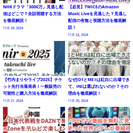
NHKドラマ「3000万」見逃し配
【必見】TWICEのAmazon
信はどこで？全話視聴する方法
Music Liveを見逃した？見逃し
を徹底解説！
配信の有無と視聴方法を徹底解
説！
11月 24, 2024
11月 22, 2024
【竹内まりやライブ2025】チケ
なぜJO1とME:Iは紅白に出場でき
ット先行当落発表！一般販売の
て、INIは選ばれないのか？その
可能性と購入方法を徹底解説
理由を徹底解説！
11月 21, 2024
11月 20, 2024