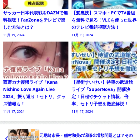
サッカー日本代表戦をDAZNで無
【髪裏技】スマホ・PCでTV番組
料視聴！FanZoneをテレビで楽
を無料で見る！VLCを使った世界
しむ方法とは？
のテレビ番組視聴方法！
11月 19, 2024
11月 19, 2024
西野カナ復帰ライブ「Kana
【星街すいせい】待望の武道館
Nishino Love Again Live
ライブ「SuperNova」開催決
2024」振り返り！セトリ、グッ
定！日程やチケット情報、倍
ズ情報も！
率、セトリ予想を徹底解説！
11月 17, 2024
11月 17, 2024
元尼崎市長・稲村和美の退職金増額問題とは？その