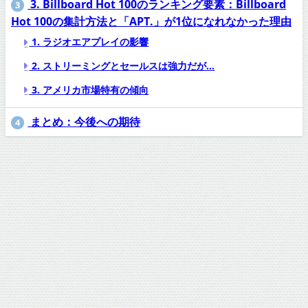
3. Billboard Hot 100のランキング要素：Billboard
3
Hot 100の集計方法と「APT.」が1位になれなかった理由
1. ラジオエアプレイの影響
2. ストリーミングとセールスは強力だが…
3. アメリカ市場特有の傾向
まとめ：今後への期待
4