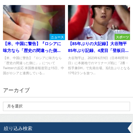
ニュース
スポーツ
【米、中国に警告】『ロシアに
【85年ぶりの大記録】大谷翔平
味方なら「歴史の間違った側
85年ぶり記録、4度目「登板日に
に」』についてTwitterの反応
3安打以上」 サイクルならずも登
【米、中国に警告】『ロシアに味方なら
大谷翔平は、2023年6月9日（日本時間10
「歴史の間違った側に」』について
日）に本拠地でのマリナーズ戦に「2番・
板日打率は驚異の・392
Twitterの反応 米国務省報道官は15日、中
投手兼DH」で先発出場。3試合ぶりとなる
国がロシアと連携している...
17号2ランを放つ...
アーカイブ
絞り込み検索