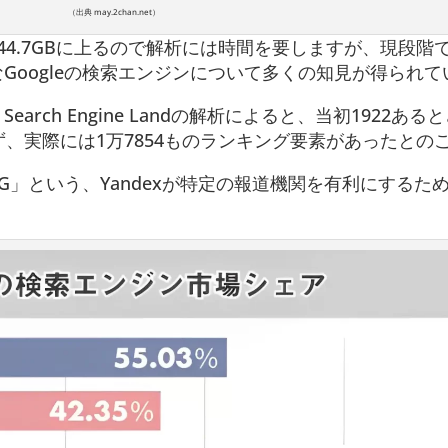
（出典 may.2chan.net）
計44.7GBに上るので解析には時間を要しますが、現段階
活発なGoogleの検索エンジンについて多くの知見が得られ
arch Engine Landの解析によると、当初1922ある
、実際には1万7854ものランキング要素があったとの
TING」という、Yandexが特定の報道機関を有利にするた
。