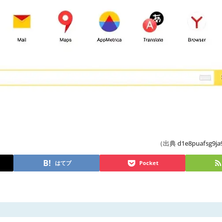
（出典 d1e8puafsg9ja9
はてブ
Pocket