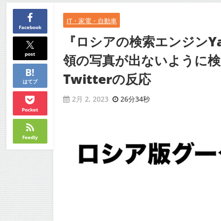
IT・家電・自動車
Facebook
『ロシアの検索エンジンY
post
領の写真が出ないように
Twitterの反応
はてブ
26分34秒
2月 2, 2023
Pocket
Feedly