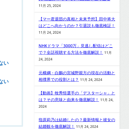
11月 25, 2024
【マー君退団の真相と未来予想】田中将大
はどこへ向かうのか？引退説も徹底検証！
11月 24, 2024
NHKドラマ「3000万」見逃し配信はどこ
で？全話視聴する方法を徹底解説！
11月
24, 2024
ない
元横綱・白鵬の宮城野親方の現在の活動と
相撲界での役割とは？
11月 24, 2024
ない
【動画】牧秀悟選手の「デスターシャ」と
は？その意味と由来を徹底解説！
11月 24,
2024
指原莉乃は結婚したの？最新情報と彼女の
結婚観を徹底解説！
11月 24, 2024