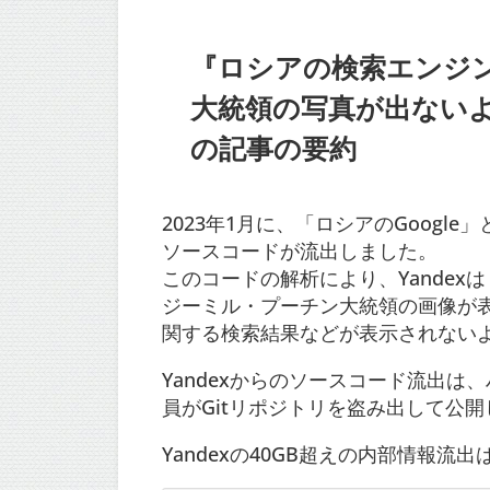
『ロシアの検索エンジン
大統領の写真が出ない
の記事の要約
2023年1月に、「ロシアのGoogl
ソースコードが流出しました。
このコードの解析により、Yande
ジーミル・プーチン大統領の画像が
関する検索結果などが表示されない
Yandexからのソースコード流出は
員がGitリポジトリを盗み出して公
Yandexの40GB超えの内部情報