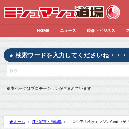
HOME
ニュース
時事・ビジネス
検索ワードを入力してくださいね・・・
※
本ページはプロモーションが含まれています
ホーム
IT・家電・自動車
『ロシアの検索エンジンYande
明』についてTwitterの反応