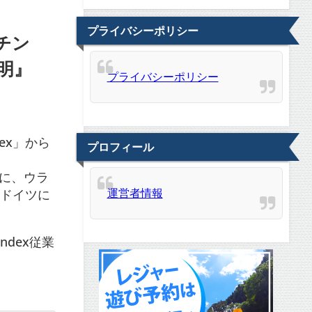
プライバシーポリシー
チン
明』
プライバシーポリシー
ex」から
プロフィール
際に、ウラ
運営者情報
・ドイツに
。
dex従業