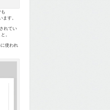
でも
ています。
とされてい
こと。
めに使われ