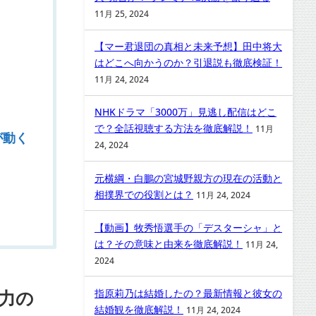
11月 25, 2024
【マー君退団の真相と未来予想】田中将大
はどこへ向かうのか？引退説も徹底検証！
11月 24, 2024
NHKドラマ「3000万」見逃し配信はどこ
で？全話視聴する方法を徹底解説！
11月
が動く
24, 2024
元横綱・白鵬の宮城野親方の現在の活動と
相撲界での役割とは？
11月 24, 2024
【動画】牧秀悟選手の「デスターシャ」と
は？その意味と由来を徹底解説！
11月 24,
2024
力の
指原莉乃は結婚したの？最新情報と彼女の
結婚観を徹底解説！
11月 24, 2024