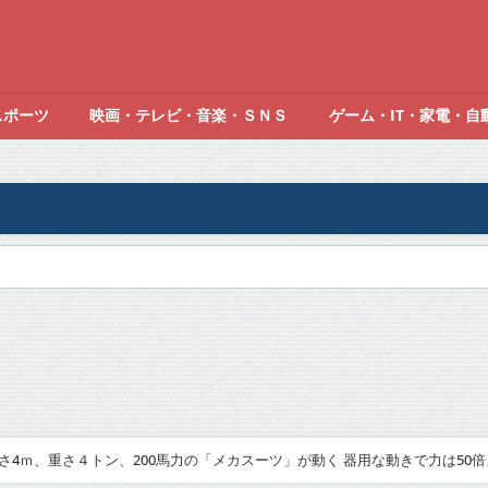
スポーツ
映画・テレビ・音楽・ＳＮＳ
ゲーム・IT・家電・自
4ｍ、重さ４トン、200馬力の「メカスーツ」が動く 器用な動きで力は50