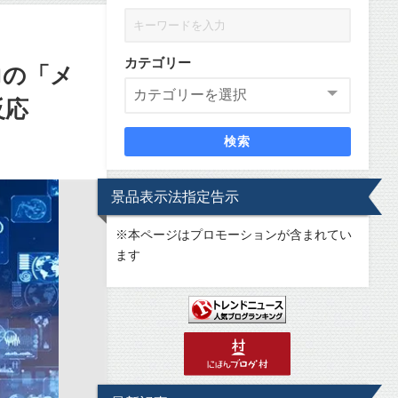
カテゴリー
力の「メ
反応
検索
景品表示法指定告示
※
本ページはプロモーションが含まれてい
ます