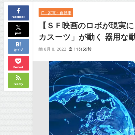
IT・家電・自動車
Facebook
【ＳＦ映画のロボが現実に
post
カスーツ」が動く 器用な動
11分59秒
8月 8, 2022
はてブ
Pocket
Feedly