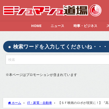
HOME
ニュース
時事・ビジネス
検索ワードを入力してくださいね・・・
※
本ページはプロモーションが含まれています
ホーム
IT・家電・自動車
【ＳＦ映画のロボが現実に！】『高さ
Twitterの反応