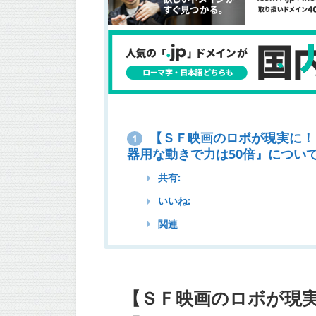
【ＳＦ映画のロボが現実に！
1
器用な動きで力は50倍』についてT
共有:
いいね:
関連
【ＳＦ映画のロボが現実