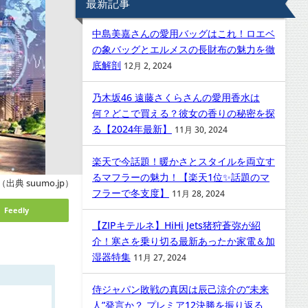
最新記事
中島美嘉さんの愛用バッグはこれ！ロエベ
の象バッグとエルメスの長財布の魅力を徹
底解剖
12月 2, 2024
乃木坂46 遠藤さくらさんの愛用香水は
何？どこで買える？彼女の香りの秘密を探
る【2024年最新】
11月 30, 2024
楽天で今話題！暖かさとスタイルを両立す
るマフラーの魅力！【楽天1位✨話題のマ
（出典 suumo.jp）
フラーで冬支度】
11月 28, 2024
Feedly
【ZIPキテルネ】HiHi Jets猪狩蒼弥が紹
介！寒さを乗り切る最新あったか家電＆加
湿器特集
11月 27, 2024
侍ジャパン敗戦の真因は辰己涼介の“未来
人”発言か？ プレミア12決勝を振り返る