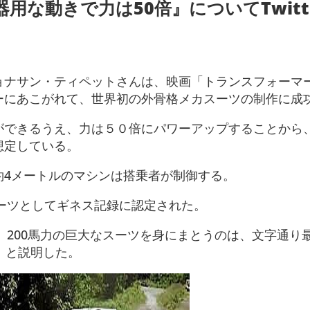
用な動きで力は50倍』についてTwitt
ョナサン・ティペットさんは、映画「トランスフォーマ
ーにあこがれて、世界初の外骨格メカスーツの制作に成
ができるうえ、力は５０倍にパワーアップすることから
想定している。
約4メートルのマシンは搭乗者が制御する。
スーツとしてギネス記録に認定された。
ム、200馬力の巨大なスーツを身にまとうのは、文字通り
」と説明した。