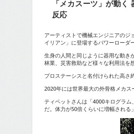
「メカスーツ」が動く 器
反応
アーティストで機械エンジニアのジ
イリアン」に登場するパワーローダ
生身の人間と同じように器用な動き
林業、災害救助など様々な利用法を
プロステーシスと名付けられた高さ
2020年には世界最大の外骨格メカ
ティペットさんは「4000キログラ
だ。体力が50倍くらいに増幅される