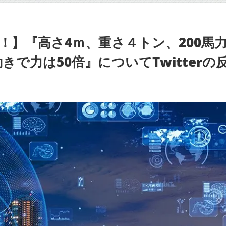
！】『高さ4ｍ、重さ４トン、200馬
きで力は50倍』についてTwitterの