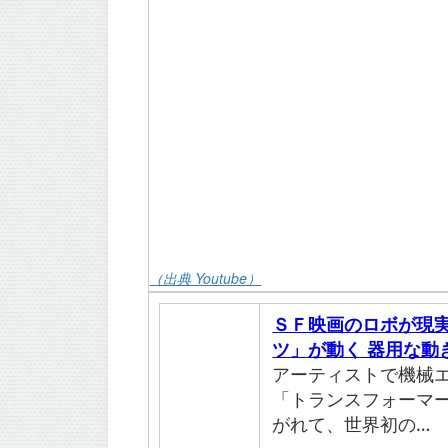
（出典 Youtube）
ＳＦ映画のロボが現実
ツ」が動く 器用な動
アーティストで機械
「トランスフォーマ
がれて、世界初の…