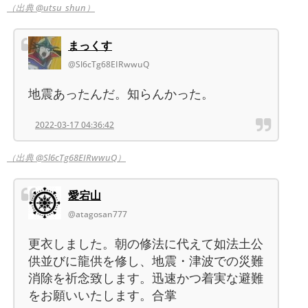
（出典 @utsu_shun）
まっくす
@Sl6cTg68EIRwwuQ
地震あったんだ。知らんかった。
2022-03-17 04:36:42
（出典 @Sl6cTg68EIRwwuQ）
愛宕山
@atagosan777
更衣しました。朝の修法に代えて如法土公
供並びに龍供を修し、地震・津波での災難
消除を祈念致します。迅速かつ着実な避難
をお願いいたします。合掌