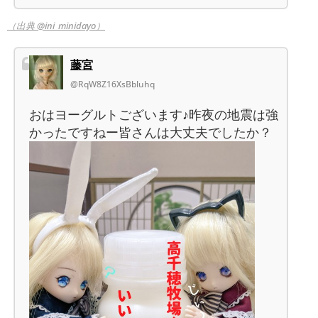
（出典 @ini_minidayo）
藤宮
@RqW8Z16XsBbluhq
おはヨーグルトございます♪昨夜の地震は強
かったですねー皆さんは大丈夫でしたか？