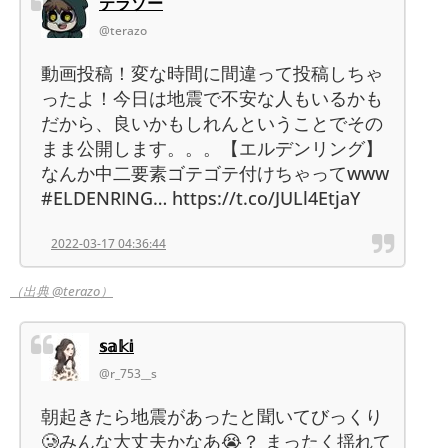
テラゾー
@terazo
動画投稿！変な時間に間違って投稿しちゃ
ったよ！今日は地震で不安な人もいるかも
だから、良いかもしれんということでその
まま公開します。。。【エルデンリング】
なんか中二要素ゴテゴテ付けちゃってwww
#ELDENRING… https://t.co/JULl4EtjaY
2022-03-17 04:36:44
（出典 @terazo）
𝕤𝕒𝕜𝕚
@r_753__s
朝起きたら地震があったと聞いてびっくり
🥲みんな大丈夫かなあ😭？ まったく揺れて