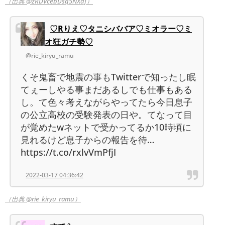
（出典 @zRDVcebDsq5NXdJ）
♡Rりえ♡タニシババア♡ミオラー♡ミ
オ狂ガチ勢♡
@rie_kiryu_ramu
くそ鬼畜で地震の事もTwitterで知ったし眠
てぇーしやる事まだあるしでも仕事もある
し。て色々考えながらやってたら今日息子
の公立高校の受験発表の日や。てなって目
が覚めたwネットで受かってるか10時頃に
見れるけど息子からの報告を待…
https://t.co/rxlvVmPfjI
2022-03-17 04:36:42
（出典 @rie_kiryu_ramu）