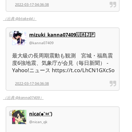
2022-03-17 04:36:38
（出典 @btake44）
mizuki_kanna07409🇺🇦🇯🇵
@kanna07409
最大級の長周期震動も観測 宮城・福島震
度6強地震、気象庁が会見（毎日新聞） -
Yahoo!ニュース https://t.co/LhCN1GXcSo
2022-03-17 04:36:38
（出典 @kanna07409）
nica(๑'ㅂ')
@nican_qk