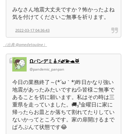
みなさん地震大丈夫ですか？怖かったよね
気を付けてくださいご無事を祈ります。
2022-03-17 04:36:43
（出典 @omedetouiine）
Ωパンデミ🎸⚡🌿💫🐢🥁
@pandemic_panpan
今日の業務終了～(*´ω｀*)昨日かなり強い
地震があったみたいですね💦皆様ご無事で
あることを切に願います。私はその時は三
重県を走っていました。🚚₃³金曜日に家に
帰ったらお皿とか落ちて割れてたりしてい
ないかってところです。家の扉開けるまで
ぱろぷんて状態です😂