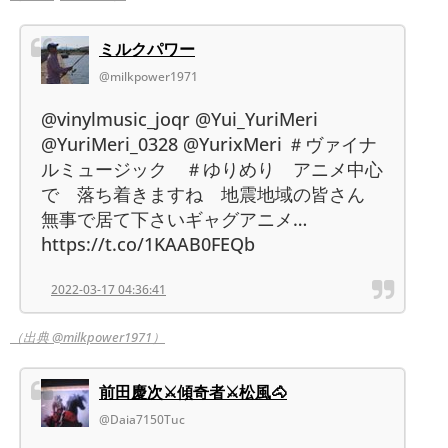
ミルクパワー
@milkpower1971
@vinylmusic_joqr @Yui_YuriMeri
@YuriMeri_0328 @YurixMeri ＃ヴァイナ
ルミュージック ＃ゆりめり アニメ中心
で 落ち着きますね 地震地域の皆さん
無事で居て下さいギャグアニメ…
https://t.co/1KAAB0FEQb
2022-03-17 04:36:41
（出典 @milkpower1971）
前田慶次⚔傾奇者⚔松風🐴
@Daia7150Tuc