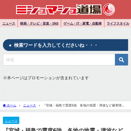
ニュース
映画・テレビ・音楽・SNS
ゲーム・IT・家電・自動車
ライフスタイル
検索ワードを入力してくださいね・・・
※
本ページはプロモーションが含まれています
ホーム
ニュース
『宮城・福島で震度6強 各地の地震・津波など被害情
報』についてTwitterの反応
ニュース
『宮城・福島で震度6強 各地の地震・津波など