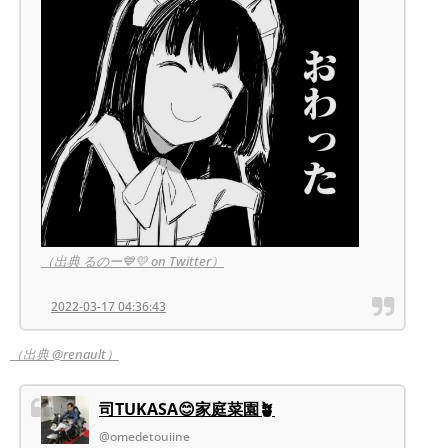
（出典 るのー💙💛 on Twitter）
2022-03-17 04:36:43
（出典 @renault）
司TUKASA😊家庭菜園🪴
@omedetouiine