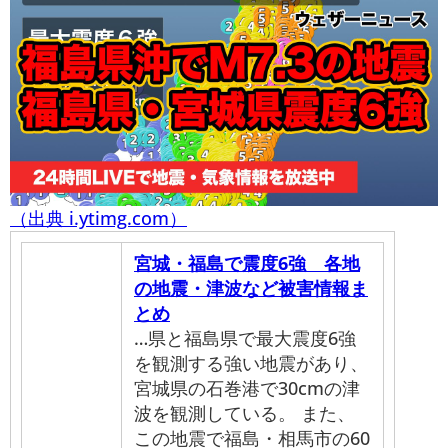
（出典 i.ytimg.com）
宮城・福島で震度6強 各地
の地震・津波など被害情報ま
とめ
…県と福島県で最大震度6強
を観測する強い地震があり、
宮城県の石巻港で30cmの津
波を観測している。 また、
この地震で福島・相馬市の60