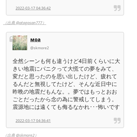
2022-03-17 04:36:42
（出典 @atagosan777）
мoа
@skmore2
全然シーンも何も違うけど4日前くらいに大
きい地震にパニクって大慌ての夢をみて、
変だと思ったのを思い出したけど、疲れて
るんだと無視してたけど、そんな近日中に
昨晩の地震だもんな。。夢ではもっとおお
ごとだったから念の為に警戒してしまう。
震源地には遠くても侮るなかれ･･･怖いです
2022-03-17 04:36:41
（出典 @skmore2）