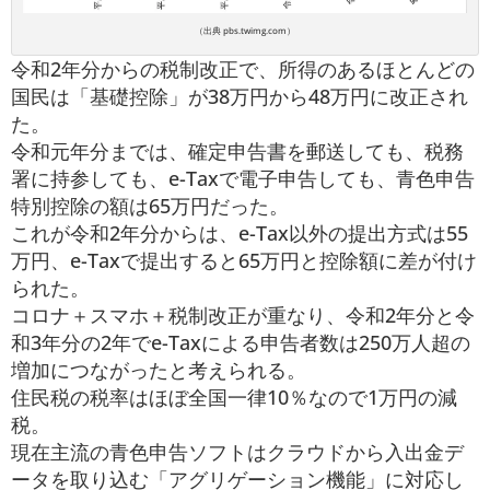
（出典 pbs.twimg.com）
令和2年分からの税制改正で、所得のあるほとんどの
国民は「基礎控除」が38万円から48万円に改正され
た。
令和元年分までは、確定申告書を郵送しても、税務
署に持参しても、e-Taxで電子申告しても、青色申告
特別控除の額は65万円だった。
これが令和2年分からは、e-Tax以外の提出方式は55
万円、e-Taxで提出すると65万円と控除額に差が付け
られた。
コロナ＋スマホ＋税制改正が重なり、令和2年分と令
和3年分の2年でe-Taxによる申告者数は250万人超の
増加につながったと考えられる。
住民税の税率はほぼ全国一律10％なので1万円の減
税。
現在主流の青色申告ソフトはクラウドから入出金デ
ータを取り込む「アグリゲーション機能」に対応し