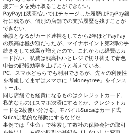
接データを受け取ることができない。
PayPayは残高払いではチャージした履歴はPayPay銀
行に残るが、個別の店舗での支払履歴を残すことが
できない。
余談となるがカード連携をしてから2年ほどPayPay
の残高は極少額だったが、マイナポイント第2弾の手
続きをして残高が増えたので、これからは経費はカ
ード払い、私費は残高払いとレジで切り替えて青色
申告の記帳効率を上げようと考えている。
PC、スマホどちらでも利用できるが、先々の利便性
を考慮してまずはスマホに「Moneytree」をインス
トール。
同じ店舗でも経費になるものはクレジットカード、
私的なものはスマホ決済にするとか、クレジットカ
ードを2枚使い分ける、モバイルSuicaはカード式
Suicaは私的な移動にするなどだ。
事例では「生命」で検索して数社の保険会社の取引
を抽出し、右端の取引の登録を［しない］に変更、