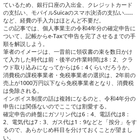
ているため、銀行口座の入出金、クレジットカード
の支払い、モバイルSuicaのスマホ決済の支払い……
など、経費の手入力はほとんど不要だ。
この記事では、個人事業主の令和4年分の確定申告に
ついて、記帳からe-Taxで申告を完了させるまでの手
順を解説しよう。
筆者のイメージは、一昔前に領収書の束を数日かけ
て入力した時代は前・後半の作業時間は8：2、クラ
ウド取り込みになってからは6：4くらいだろうか。
消費税の課税事業者・免税事業者の選択は、2年前の
売上が1000万円以下なら免税事業者となり、消費税
は免除される。
インボイス制度の話は複雑になるのと、令和4年分の
申告には関係ないのでここでは割愛する。
確定申告の終盤にガソリン代は6：4、電話代は8：
2、電気代は7：3、ガス代は1：9などと「按分」をす
るので、あらかじめ科目を分けておくことが望まし
い。