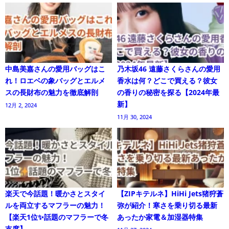
中島美嘉さんの愛用バッグはこ
乃木坂46 遠藤さくらさんの愛用
れ！ロエベの象バッグとエルメ
香水は何？どこで買える？彼女
スの長財布の魅力を徹底解剖
の香りの秘密を探る【2024年最
新】
12月 2, 2024
11月 30, 2024
楽天で今話題！暖かさとスタイ
【ZIPキテルネ】HiHi Jets猪狩蒼
ルを両立するマフラーの魅力！
弥が紹介！寒さを乗り切る最新
【楽天1位✨話題のマフラーで冬
あったか家電＆加湿器特集
支度】