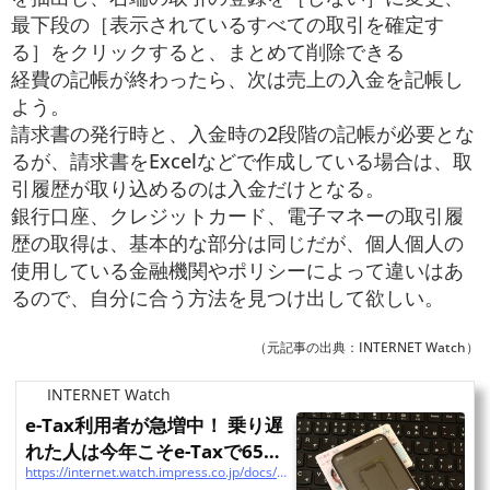
最下段の［表示されているすべての取引を確定す
る］をクリックすると、まとめて削除できる
経費の記帳が終わったら、次は売上の入金を記帳し
よう。
請求書の発行時と、入金時の2段階の記帳が必要とな
るが、請求書をExcelなどで作成している場合は、取
引履歴が取り込めるのは入金だけとなる。
銀行口座、クレジットカード、電子マネーの取引履
歴の取得は、基本的な部分は同じだが、個人個人の
使用している金融機関やポリシーによって違いはあ
るので、自分に合う方法を見つけ出して欲しい。
（元記事の出典：INTERNET Watch）
INTERNET Watch
e-Tax利用者が急増中！ 乗り遅
れた人は今年こそe-Taxで65万
https://internet.watch.impress.co.jp/docs/special/1477696.html?utm_source=pocket_saves
円の控除を獲得しよう ...