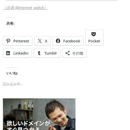
（出典 @internet_watch）
共有:
Pinterest
X
Facebook
Pocket
LinkedIn
Tumblr
その他
いいね:
読み込み中…