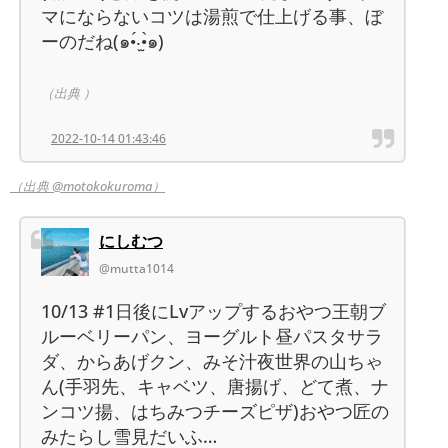
マにならないコツは湯煎で仕上げる事、ぼ
ーのだね(๑•́‧̫•̀๑)
（出典 ）
2022-10-14 01:43:46
（出典 @motokokuroma）
にしむつ
@mutta1014
10/13 #1日後にLvアップするおやつ王朝ブ
ルーベリーパン、ヨーグルト昼パスタサラ
ダ、からあげクン、みそ汁夜世界の山ちゃ
ん(手羽先、キャベツ、唐揚げ、どて煮、ナ
ンコツ揚、はちみつチーズピザ)おやつ匠の
みたらし雪見だいふ…