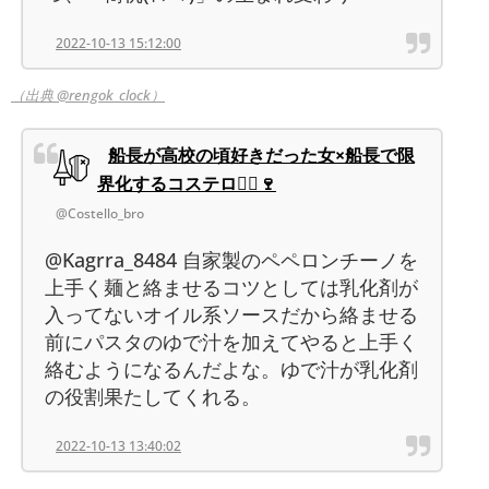
2022-10-13 15:12:00
（出典 @rengok_clock）
船長が高校の頃好きだった女×船長で限
界化するコステロ🏴‍☠️🍷
@Costello_bro
@Kagrra_8484 自家製のペペロンチーノを
上手く麺と絡ませるコツとしては乳化剤が
入ってないオイル系ソースだから絡ませる
前にパスタのゆで汁を加えてやると上手く
絡むようになるんだよな。ゆで汁が乳化剤
の役割果たしてくれる。
2022-10-13 13:40:02