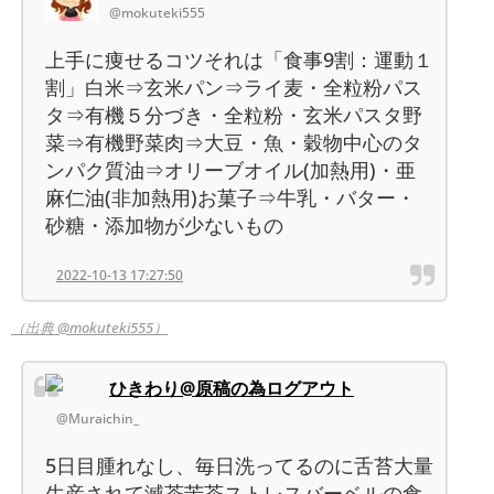
@mokuteki555
上手に痩せるコツそれは「食事9割：運動１
割」白米⇒玄米パン⇒ライ麦・全粒粉パス
タ⇒有機５分づき・全粒粉・玄米パスタ野
菜⇒有機野菜肉⇒大豆・魚・穀物中心のタ
ンパク質油⇒オリーブオイル(加熱用)・亜
麻仁油(非加熱用)お菓子⇒牛乳・バター・
砂糖・添加物が少ないもの
2022-10-13 17:27:50
（出典 @mokuteki555）
ひきわり@原稿の為ログアウト
@Muraichin_
5日目腫れなし、毎日洗ってるのに舌苔大量
生産されて滅茶苦茶ストレスバーベルの食