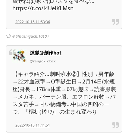
費せねば)家ではパスタを食べな…
https://t.co/I4UelKLMsn
2022-10-15 11:53:36
（出典 @hashiguchi1010）
煉獄@創作bot
@rengok_clock
【キャラ紹介...刺叫紫水②】性別→男年齢
→22才血液型→O型誕生日→2月14日(水瓶
座)身長→178㎝体重→67㎏趣味→読書服装
→メガネ、バーテン服、エプロン好物→パ
スタ苦手→甘い物備考...中国の四凶の一
つ、「檮杌(ﾄｳｺﾂ)」の生まれ変わり
2022-10-15 11:41:51