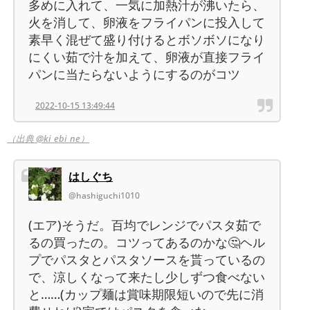
多めに入れて、一気に加熱汁が沸いたら、
火を消して、卵液をフライパンに投入して
素早く混ぜて盛り付けるとボソボソになり
にくい茹で汁を加えて、卵液が直接フライ
パンに当たらないようにするのがコツ
2022-10-15 13:49:44
（出典 @ki_ebi_ne）
はしぐち
@hashiguchi1010
(エア)そうだ。百均でレンジでパスタ茹で
るの買ったの。コツってあるのかな🤔ヘル
プでパスタとパスタソースを貰っているの
で、涼しくなって来たし少しずつ食べない
と……(カップ麺は賞味期限短いので先に消