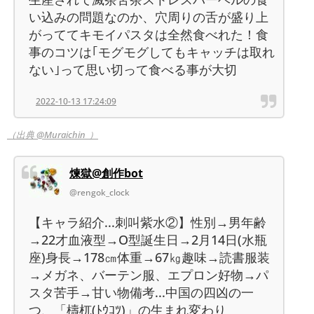
い込みの問題なのか、穴周りの舌が盛り上
がっててキモイパスタは全然食べれた！食
事のコツは｢モグモグしてもキャッチは取れ
ない｣って思い切って食べる事が大切
2022-10-13 17:24:09
（出典 @Muraichin_）
煉獄@創作bot
@rengok_clock
【キャラ紹介...刺叫紫水②】性別→男年齢
→22才血液型→O型誕生日→2月14日(水瓶
座)身長→178㎝体重→67㎏趣味→読書服装
→メガネ、バーテン服、エプロン好物→パ
スタ苦手→甘い物備考...中国の四凶の一
つ、「檮杌(ﾄｳｺﾂ)」の生まれ変わり