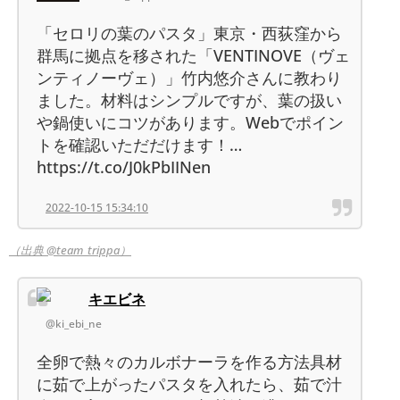
「セロリの葉のパスタ」東京・西荻窪から
群馬に拠点を移された「VENTINOVE（ヴェ
ンティノーヴェ）」竹内悠介さんに教わり
ました。材料はシンプルですが、葉の扱い
や鍋使いにコツがあります。Webでポイン
トを確認いただだけます！…
https://t.co/J0kPbIINen
2022-10-15 15:34:10
（出典 @team_trippa）
キエビネ
@ki_ebi_ne
全卵で熱々のカルボナーラを作る方法具材
に茹で上がったパスタを入れたら、茹で汁