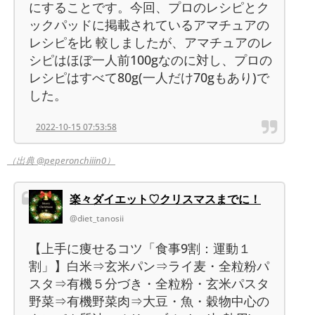
にすることです。今回、プロのレシピとク
ックパッドに掲載されているアマチュアの
レシピを比 較しましたが、アマチュアのレ
シピはほぼ一人前100gなのに対し、プロの
レシピはすべて80g(一人だけ70gもあり)で
した。
2022-10-15 07:53:58
（出典 @peperonchiiin0）
楽々ダイエット♡クリスマスまでに！
@diet_tanosii
【上手に痩せるコツ「食事9割：運動１
割」】白米⇒玄米パン⇒ライ麦・全粒粉パ
スタ⇒有機５分づき・全粒粉・玄米パスタ
野菜⇒有機野菜肉⇒大豆・魚・穀物中心の