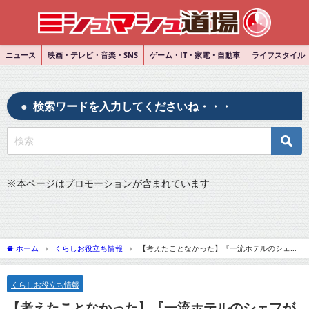
ニュース
映画・テレビ・音楽・SNS
ゲーム・IT・家電・自動車
ライフスタイル
検索ワードを入力してくださいね・・・
※
本ページはプロモーションが含まれています
ホーム
くらしお役立ち情報
【考えたことなかった】『一流ホテルのシェフ
が教える意外なパスタのコツ 「失敗がなくなった」』について
くらしお役立ち情報
【考えたことなかった】『一流ホテルのシェフが