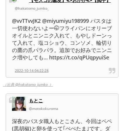
【モスコの墓友】🐟おかか🐟【閲子】
@hakatomo_jumko_
@vvTTvvJK2 @miyumiyu198999 パスタは
一切使わないよー🤭フライパンにオリーブ
オイルとニンニク入れて、もやしドーンっ
て入れて、塩コショウ、コンソメ、輪切り
の鷹の爪パラパラ。追加でお好みでニンニ
ク増やしても… https://t.co/qPUqpyuiSe
2022-10-14 04:22:28
（出典 @hakatomo_jumko_）
もとこ
@motokokuroma
深夜のパスタ職人もとこさん、今回はペペ
(黒胡椒)と卵を使って｢ぺぺたま｣です、ダ