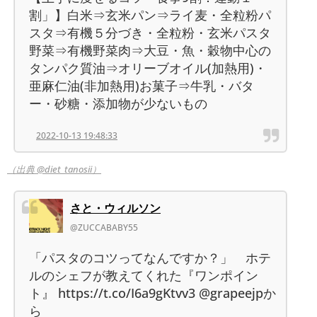
割」】白米⇒玄米パン⇒ライ麦・全粒粉パ
スタ⇒有機５分づき・全粒粉・玄米パスタ
野菜⇒有機野菜肉⇒大豆・魚・穀物中心の
タンパク質油⇒オリーブオイル(加熱用)・
亜麻仁油(非加熱用)お菓子⇒牛乳・バタ
ー・砂糖・添加物が少ないもの
2022-10-13 19:48:33
（出典 @diet_tanosii）
さと・ウィルソン
@ZUCCABABY55
「パスタのコツってなんですか？」 ホテ
ルのシェフが教えてくれた『ワンポイン
ト』 https://t.co/I6a9gKtvv3 @grapeejpか
ら