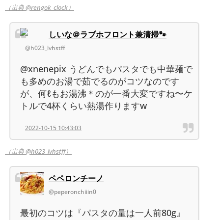
（出典 @rengok_clock）
しいな＠ラブホフロント兼清掃🐾
@h023_lvhstff
@xnenepix うどんでもパスタでも中華麺で
も多めのお湯で茹でるのがコツなのです
が、何ℓもお湯沸＊のが一番大変ですね〜ケ
トルで4杯くらい熱湯作りますw
2022-10-15 10:43:03
（出典 @h023_lvhstff）
ペペロンチーノ
@peperonchiiin0
最初のコツは『パスタの量は一人前80g』