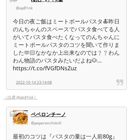
@ap81nk
今日の夜ご飯はミートボールパスタ🍝昨日
のんちゃんのスペースでパスタ食べてる人
がいてパスタ食べたくなってのんちゃんに
ミートボールパスタのコツを聞いて作りま
した🫶🏻なかなか上出来なのでは﹖﹖わん
わん物語のパスタみたいだよね🐶…
https://t.co/fVGfDNsZuz
2022-10-14 23:14:08
（出典 @ap81nk）
ペペロンチーノ
@peperonchiiin0
最初のコツは『パスタの量は一人前80g』