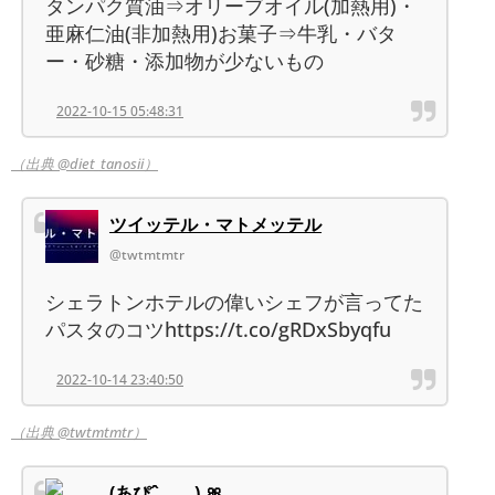
タンパク質油⇒オリーブオイル(加熱用)・
亜麻仁油(非加熱用)お菓子⇒牛乳・バタ
ー・砂糖・添加物が少ないもの
2022-10-15 05:48:31
（出典 @diet_tanosii）
ツイッテル・マトメッテル
@twtmtmtr
シェラトンホテルの偉いシェフが言ってた
パスタのコツhttps://t.co/gRDxSbyqfu
2022-10-14 23:40:50
（出典 @twtmtmtr）
(あぴˆ꜆ . ̫ . ).🎀