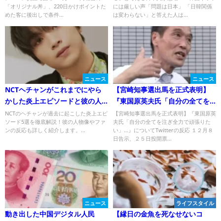
「オリジナル丼」、220日かけポイントた
には厳しい声「問題は日本」 「日韓関係
客に後出しで条件変更
めた客に後出しで条件...
は変わらない」と答えた人は...
ニュース
ニュース
NCTヘチャンがこれまでにやら
【宮崎知事選出馬を正式表明】
かした炎上エピソードと彼の人
『東国原英夫氏「自分の全てを
物像を解剖！
注ぎ全力で頑張りたい」…』につ
NCTのヘチャンが過去に起こした炎上エピ
【宮崎知事選出馬を正式表明】『東国原英
ソード5選を徹底解説！彼の人物像やファ
夫氏「自分の全てを注ぎ全力で頑張りた
いてTwitterの反応
ンの反応も詳しく紹介します。...
い」…』についてTwitterの反応 １２月８
日告示、２５日投開票...
ニュース
ライフスタイル
動き出した中国デジタル人民
【縁日の金魚を死なせないコ