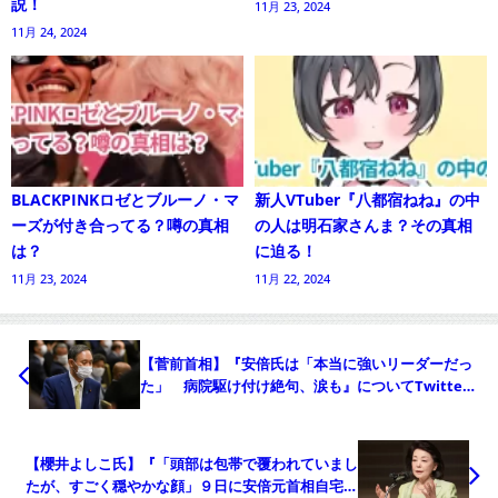
説！
11月 23, 2024
11月 24, 2024
BLACKPINKロゼとブルーノ・マ
新人VTuber『八都宿ねね』の中
ーズが付き合ってる？噂の真相
の人は明石家さんま？その真相
は？
に迫る！
11月 23, 2024
11月 22, 2024
【菅前首相】『安倍氏は「本当に強いリーダーだっ
た」 病院駆け付け絶句、涙も』についてTwitter
の反応
【櫻井よしこ氏】『「頭部は包帯で覆われていまし
たが、すごく穏やかな顔」９日に安倍元首相自宅を