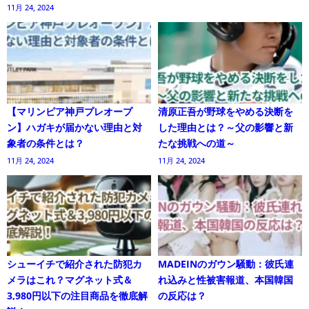
11月 24, 2024
【マリンピア神戸プレオープ
清原正吾が野球をやめる決断を
ン】ハガキが届かない理由と対
した理由とは？～父の影響と新
象者の条件とは？
たな挑戦への道～
11月 24, 2024
11月 24, 2024
シューイチで紹介された防犯カ
MADEINのガウン騒動：彼氏連
メラはこれ？マグネット式＆
れ込みと性被害報道、本国韓国
3,980円以下の注目商品を徹底解
の反応は？