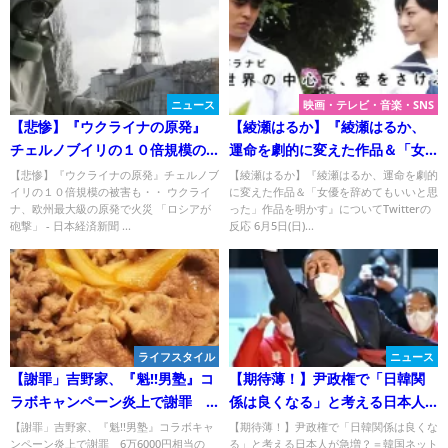
ニュース
映画・テレビ・音楽・SNS
【悲惨】『ウクライナの原発』
【綾瀬はるか】『綾瀬はるか、
チェルノブイリの１０倍規模の
運命を劇的に変えた作品＆「女
被害も・・
優を辞めてもいいと思った」作
【悲惨】『ウクライナの原発』チェルノブ
【綾瀬はるか】『綾瀬はるか、運命を劇的
イリの１０倍規模の被害も・・ ウクライ
に変えた作品＆「女優を辞めてもいいと思
品を明かす』についてTwitterの
ナ、欧州最大級の原発で火災 「ロシアが
った」作品を明かす』についてTwitterの
反応
砲撃」 - 日本経済新聞 ...
反応 6月5日(日)...
ライフスタイル
ニュース
【謝罪」吉野家、『魁!!男塾』コ
【期待薄！】尹政権で「日韓関
ラボキャンペーン炎上で謝罪 6
係は良くなる」と考える日本人
万6000円相当の「オリジナル
が急増？＝韓国ネットには厳し
【謝罪」吉野家、『魁!!男塾』コラボキャ
【期待薄！】尹政権で「日韓関係は良くな
ンペーン炎上で謝罪 6万6000円相当の
る」と考える日本人が急増？＝韓国ネット
丼」、220日かけポイントためた
い声「問題は日本」