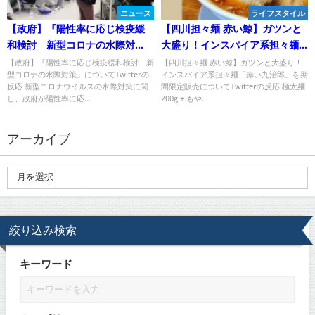
ニュース
ライフスタイル
【政府】『陽性率に応じ検疫緩
【四川担々麺 赤い鯨】ガツンと
和検討 新型コロナの水際対
大盛り！インスパイア系担々麺
策』についてTwitterの反応
「赤い九治郎」を期間限定販売
【政府】『陽性率に応じ検疫緩和検討 新
【四川担々麺 赤い鯨】ガツンと大盛り！
型コロナの水際対策』についてTwitterの
インスパイア系担々麺「赤い九治郎」を期
についてTwitterの反応
反応 新型コロナウイルスの水際対策に関
間限定販売についてTwitterの反応 極太麺
し、政府が陽性率に応...
200g + もや...
アーカイブ
絞り込み検索
キーワード