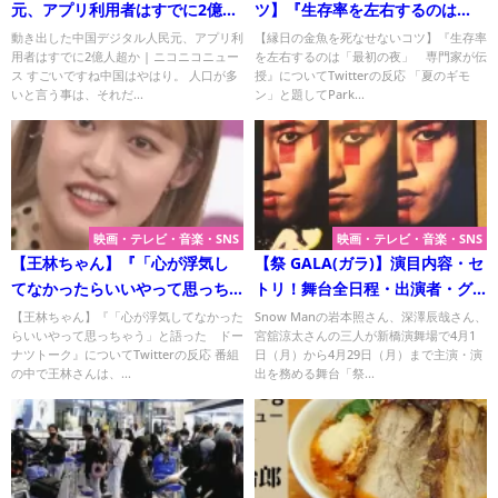
元、アプリ利用者はすでに2億人
ツ】『生存率を左右するのは
超か | ニコニコニュース
「最初の夜」 専門家が伝授』
動き出した中国デジタル人民元、アプリ利
【縁日の金魚を死なせないコツ】『生存率
用者はすでに2億人超か | ニコニコニュー
を左右するのは「最初の夜」 専門家が伝
についてTwitterの反応
ス すごいですね中国はやはり。 人口が多
授』についてTwitterの反応 「夏のギモ
いと言う事は、それだ...
ン」と題してPark...
映画・テレビ・音楽・SNS
映画・テレビ・音楽・SNS
【王林ちゃん】『「心が浮気し
【祭 GALA(ガラ)】演目内容・セ
てなかったらいいやって思っち
トリ！舞台全日程・出演者・グ
ゃう」と語った ドーナツトー
ッズ販売について解説！
【王林ちゃん】『「心が浮気してなかった
Snow Manの岩本照さん、深澤辰哉さん、
らいいやって思っちゃう」と語った ドー
宮舘涼太さんの三人が新橋演舞場で4月1
ク』について
ナツトーク』についてTwitterの反応 番組
日（月）から4月29日（月）まで主演・演
の中で王林さんは、...
出を務める舞台「祭...