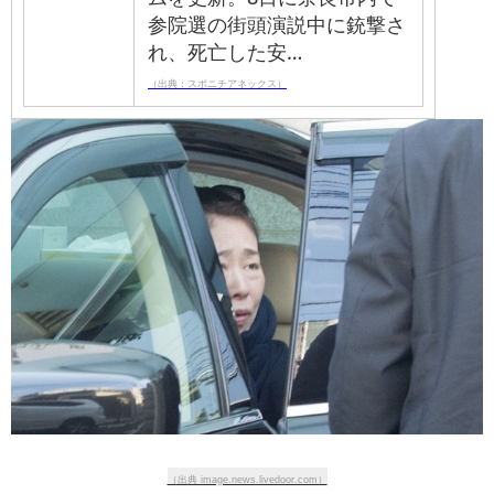
参院選の街頭演説中に銃撃さ
れ、死亡した安…
（出典：スポニチアネックス）
（出典 image.news.livedoor.com）