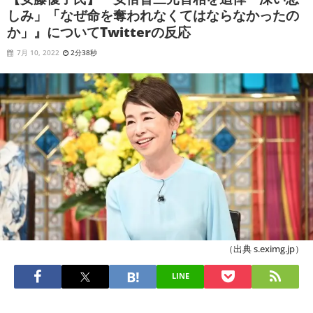
しみ」「なぜ命を奪われなくてはならなかったの
か」』についてTwitterの反応
7月 10, 2022
2分38秒
（出典 s.eximg.jp）
LINE