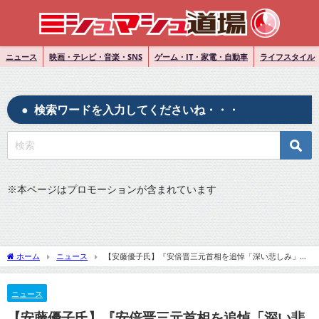
ニュース
映画・テレビ・音楽・SNS
ゲーム・IT・家電・自動車
ライフスタイル
検索ワードを入力してくださいね・・・
※
本ページはプロモーションが含まれています
ホーム
ニュース
【安藤優子氏】『安倍晋三元首相を追悼「深い悲しみ」
「なぜ命を奪われなくてはならなかったのか」』についてTwitterの反応
ニュース
【安藤優子氏】『安倍晋三元首相を追悼「深い悲