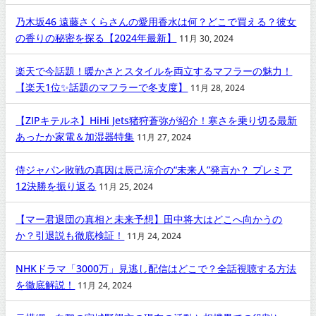
乃木坂46 遠藤さくらさんの愛用香水は何？どこで買える？彼女
の香りの秘密を探る【2024年最新】
11月 30, 2024
楽天で今話題！暖かさとスタイルを両立するマフラーの魅力！
【楽天1位✨話題のマフラーで冬支度】
11月 28, 2024
【ZIPキテルネ】HiHi Jets猪狩蒼弥が紹介！寒さを乗り切る最新
あったか家電＆加湿器特集
11月 27, 2024
侍ジャパン敗戦の真因は辰己涼介の“未来人”発言か？ プレミア
12決勝を振り返る
11月 25, 2024
【マー君退団の真相と未来予想】田中将大はどこへ向かうの
か？引退説も徹底検証！
11月 24, 2024
NHKドラマ「3000万」見逃し配信はどこで？全話視聴する方法
を徹底解説！
11月 24, 2024