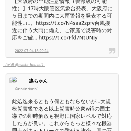
【大阪府の早期注意情報（警報級の可能
性）】17時大阪管区気象台発表。大阪府に
５日までの期間内に大雨警報を発表する可
能性↓↓↓。https://t.co/N4saa2zpfv台風接
近に伴う大雨に備え、ご家庭で災害時の対
応をご確… https://t.co/Ffd7NtUNJy
2022-07-04 18:29:24
（出典 @osaka_bousai）
凛ちゃん
@rinrinrinrin1
此処迄来るともう何ともならないが…大規
模災害級である以上災害時公衆wifiの国主
導での即時解放も視野に国家レベルで対応
した方が良い。これからもっと様々な機器
同士がネットワークで繋がる昨今。四の五