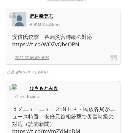
野村幸登志
@hl1EHDZcjLJvhsj
安倍氏銃撃 各局災害時級の対応
https://t.co/WOZvQbcOPN
2022-07-09 02:16:29
（出典 @hl1EHDZcjLJvhsj）
ひさもとみき
@miki_hisamo
ｄメニューニュース:ＮＨＫ・民放各局がニ
ュース特番、安倍元首相銃撃で災害時級の
対応（読売新聞）
https://t.co/mVmZYiMpDM