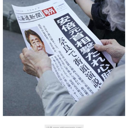
（出典 www.nikkansports.com）