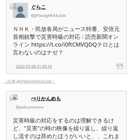
ぐらこ
@jJYGwIgHEA3v2xb
ＮＨＫ・民放各局がニュース特番、安倍元
首相銃撃で災害時級の対応 : 読売新聞オン
ライン https://t.co/i0ftCMVQDQテロとは
言わないのはナゼ？
2022-07-08 21:45:16
（出典 @jJYGwIgHEA3v2xb）
ぺりかんめも
@pelicanmemo
災害時級の対応をするのは理解できるけ
ど、”災害”の時の映像を繰り返し、繰り返
し流すのは辞めたほうがいいと、、これま