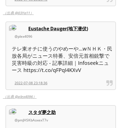
（出典 @03Ya11）
Eustache Dauger(地下潜伏)
@plex4096
テレ東オチに使うのやめーや…wＮＨＫ・民
放各局がニュース特番、安倍元首相銃撃で
災害時級の対応 - 記事詳細｜Infoseekニュ
ース https://t.co/qFPqI4KXvV
2022-07-08 23:18:36
（出典 @plex4096）
スタダ夢之助
@pmJHSKbAoxexT7v