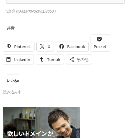
（出典 @AMMKNqcWIzl8a53）
共有:
Pinterest
X
Facebook
Pocket
LinkedIn
Tumblr
その他
いいね:
読み込み中…