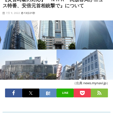
ス特番、安倍元首相銃撃で』について
7月 9, 2022
13分21秒
（出典 news.mynavi.jp）
LINE