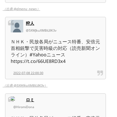
（出典 @dmenu_news）
狩人
@5XWJkuXMBiL8K3v
ＮＨＫ・民放各局がニュース特番、安倍元
首相銃撃で災害時級の対応（読売新聞オン
ライン）#Yahooニュース
https://t.co/66UE8RD3x4
2022-07-08 22:00:30
（出典 @5XWJkuXMBiL8K3v）
ロミ
@HiromiDona