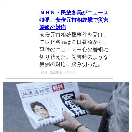
ＮＨＫ・民放各局がニュース
特番、安倍元首相銃撃で災害
時級の対応
安倍元首相銃撃事件を受け、
テレビ各局は８日昼頃から、
事件のニュース中心の番組に
切り替えた。災害時のような
異例の対応に踏み切った。
（出典：読売新聞オンライン）