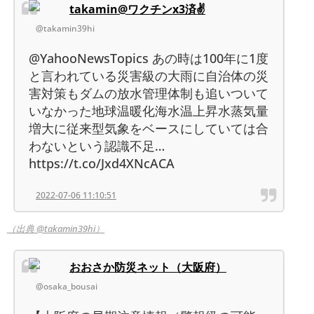
takamin@ワクチンx3済✌️
@takamin39hi
@YahooNewsTopics あの時は100年に1度
と言われている災害級の大雨に自治体の災
害対策もダムの放水管理体制も追いついて
いなかった地球温暖化海水温上昇水蒸気量
増大に従来型気象をベースにしていては合
わないという認識不足…
https://t.co/Jxd4XNcACA
2022-07-06 11:10:51
（出典 @takamin39hi）
おおさか防災ネット（大阪府）
@osaka_bousai