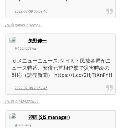
2022-07-09 00:09:46
（出典 @miki_hisamo）
矢野伸一
@152427Sha
ｄメニューニュース:ＮＨＫ・民放各局がニ
ュース特番、安倍元首相銃撃で災害時級の
対応（読売新聞） https://t.co/2HjTtXnFnH
2022-07-08 23:52:45
（出典 @152427Sha）
卯雨 (SJS manager)
@usameq