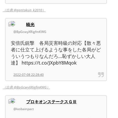
（出典 @gentokun_k2010）
暁光
@BpGcwyXRigfmKWG
安倍氏銃撃 各局災害時級の対応【散々悪
者に仕立て上げるような事をした各局がど
ういうつもりなんだろ...恥ずかしい大人
達】 https://t.co/JXpbY8Mqok
2022-07-08 22:28:40
（出典 @BpGcwyXRigfmKWG）
プロキオンステークスＧⅢ
@keibainpact