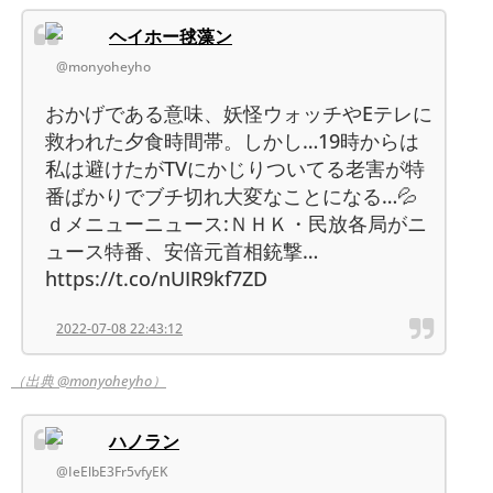
ヘイホー毬藻ン
@monyoheyho
おかげである意味、妖怪ウォッチやEテレに
救われた夕食時間帯。しかし…19時からは
私は避けたがTVにかじりついてる老害が特
番ばかりでブチ切れ大変なことになる…💦
ｄメニューニュース:ＮＨＫ・民放各局がニ
ュース特番、安倍元首相銃撃…
https://t.co/nUIR9kf7ZD
2022-07-08 22:43:12
（出典 @monyoheyho）
ハノラン
@IeElbE3Fr5vfyEK