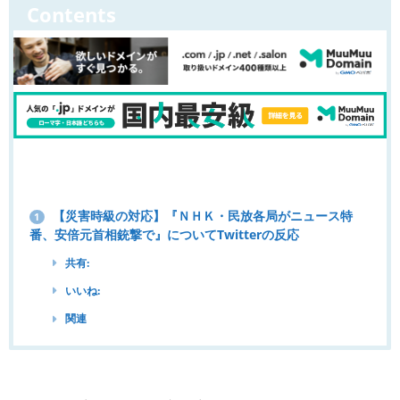
Contents
【災害時級の対応】『ＮＨＫ・民放各局がニュース特
1
番、安倍元首相銃撃で』についてTwitterの反応
共有:
いいね:
関連