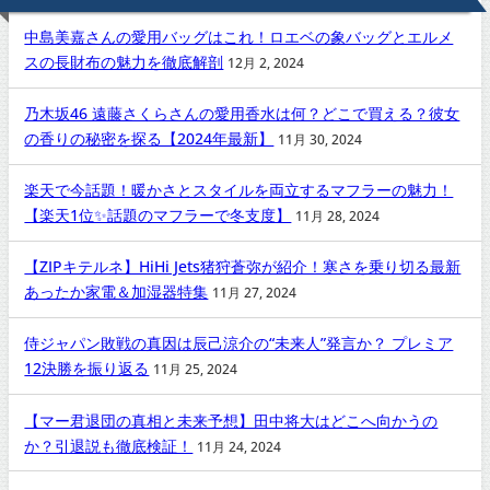
中島美嘉さんの愛用バッグはこれ！ロエベの象バッグとエルメ
スの長財布の魅力を徹底解剖
12月 2, 2024
乃木坂46 遠藤さくらさんの愛用香水は何？どこで買える？彼女
の香りの秘密を探る【2024年最新】
11月 30, 2024
楽天で今話題！暖かさとスタイルを両立するマフラーの魅力！
【楽天1位✨話題のマフラーで冬支度】
11月 28, 2024
【ZIPキテルネ】HiHi Jets猪狩蒼弥が紹介！寒さを乗り切る最新
あったか家電＆加湿器特集
11月 27, 2024
侍ジャパン敗戦の真因は辰己涼介の“未来人”発言か？ プレミア
12決勝を振り返る
11月 25, 2024
【マー君退団の真相と未来予想】田中将大はどこへ向かうの
か？引退説も徹底検証！
11月 24, 2024