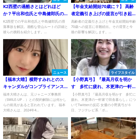
K2西壁の過酷さとはどれほど
【年金支給開始70歳に？】 高齢
か？平出和也氏と中島健郎氏の
者定義引き上げの提言が引き起
滑落事故！
こした怒りと不安！
K2西壁での平出和也氏と中島健郎氏の滑
高齢者の定義引き上げと年金支給開始年齢
落事故を解説。過酷な登山ルートの詳細と
70歳への提言に非難続出。その背景と今
彼らの挑戦を紹介します。...
後の影響を解説します。...
ニュース
ライフスタイル
【福本大晴】横野すみれとのス
【小野真弓】『最高月収を明か
キャンダルがコンプライアンス
す 多忙に疲れ、木更津の一軒
違反・契約解除の一因に！
家で田舎暮らし』について
福本大晴さんは、元ジャニーズ事務所
【小野真弓】『最高月収を明かす 多忙に
（SMILE-UP．）との契約解除には何かし
疲れ、木更津の一軒家で田舎暮らし』につ
らの前兆があると言われています。 福本
いてTwitterの反応 女優の小野真弓が６
大晴さんは、2024年4...
日、フジテレビ系「ポ...