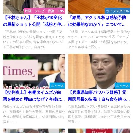
映画・テレビ・音楽・SNS
ライフスタイル
【王林ちゃん】『王林が10変化
『結局、アクリル板は感染予防
の最新ショット公開「花粉と仲
に効果的なのか？』について
良くなる方法を緊急で教えてく
Twitterの反応
『王林が10変化の最新ショット公開「花
『結局、アクリル板は感染予防に効果的な
粉と仲良くなる方法を緊急で教えてくださ
のか？』についてTwitterの反応 「テーブ
ださい」』についてTwitterの反
い」』の記事の要約 青森県出身のタレン
ル間は１メートル以上の間隔をあけるか、
応
ト王林が8日までに、自身の...
アクリル板等で区切...
ニュース
ニュース
【批判炎上】有働タイムズが白
【兵庫県知事パワハラ疑惑】元
票を勧めた理由はなぜ？今後は
県民局長の告発！自ら命を絶っ
どうなる？
たのは何故？
有働タイムズの白票推奨発言が波紋を呼
兵庫県知事のパワハラ疑惑と元県民局長の
び、視聴者から批判が殺到。番組の意図や
自殺事件の背景を詳述。知事と県議会の反
今後の展望を徹底解説し、信頼回復の鍵を
応も解説。真相解明に向けた百条委員会の
探る。...
設置。...