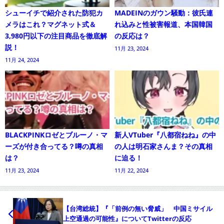
シューイチで紹介された防犯カ
MADEINのガウン騒動：彼氏連
メラはこれ？マグネット式＆
れ込みと性被害報道、本国韓国
3,980円以下の注目商品を徹底解
の反応は？
説！
11月 23, 2024
11月 24, 2024
BLACKPINKロゼとブルーノ・マ
新人VTuber『八都宿ねね』の中
ーズが付き合ってる？噂の真相
の人は明石家さんま？その真相
は？
に迫る！
11月 23, 2024
11月 22, 2024
【台湾総統】『「前例の無い脅威」 中国ミサイル
上空通過の可能性』についてTwitterの反応