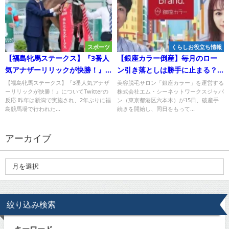
スポーツ
くらしお役立ち情報
【福島牝馬ステークス】『3番人
【銀座カラー倒産】毎月のロー
気アナザーリリックが快勝！』
ン引き落としは勝手に止まる？
についてTwitterの反応
返金方法や対応！
【福島牝馬ステークス】『3番人気アナザ
美容脱毛サロン「銀座カラー」を運営する
ーリリックが快勝！』についてTwitterの
株式会社エム・シーネットワークスジャパ
反応 昨年は新潟で実施され、2年ぶりに福
ン（東京都港区六本木）が15日、破産手
島競馬場で行われた...
続きを開始し、同日をもって...
アーカイブ
絞り込み検索