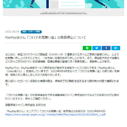
（出典 assets.paypay-insurance.co.jp）