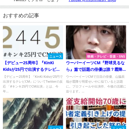
おすすめの記事
ニュース
映画・テレビ・音楽・SNS
【デビュー25周年】『KinKi
ウーバーイーツCM『野球見るな
Kidsが25円で出演するテレビ
ら』篇で話題の俳優は誰？霜降
CM』についてTwitterの反応
り明星・せいや似と噂の山脇辰
【デビュー25周年】『KinKi Kidsが25円で
ウーバーイーツCMで注目の俳優、山脇辰
出演するテレビCM』についてTwitterの反
哉が霜降り明星せいやに似ていると話題
哉に迫る！
応 「#キンキ25円でCM出演」とは、今
に。プロフィールや出演作、今後の活躍に
年...
迫ります。...
ニュース
ニュース