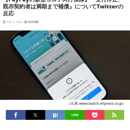
既存契約者は満期まで補償』についてTwitterの
反応
8月 5, 2022
3分50秒
（出典 www.watch.impress.co.jp）
LINE