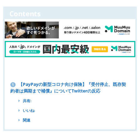
Contents
【PayPayの新型コロナ向け保険】『受付停止、既存契
1
約者は満期まで補償』についてTwitterの反応
共有:
いいね:
関連