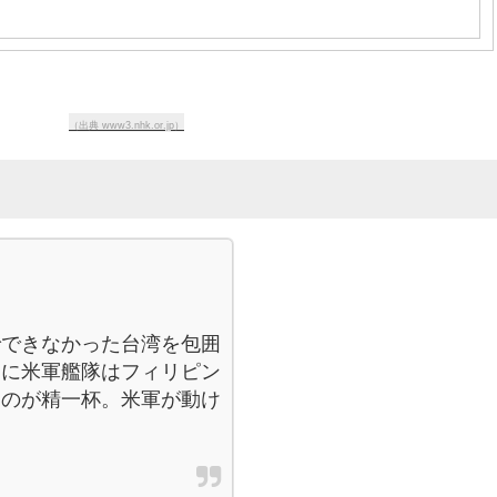
（出典 www3.nhk.or.jp）
でできなかった台湾を包囲
逆に米軍艦隊はフィリピン
るのが精一杯。米軍が動け