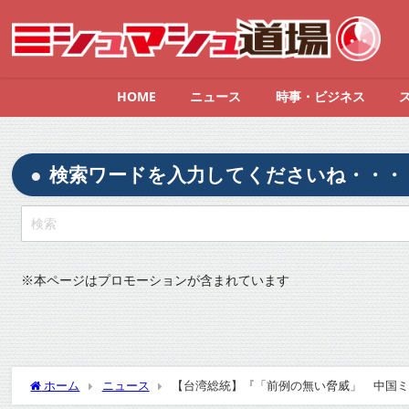
HOME
ニュース
時事・ビジネス
検索ワードを入力してくださいね・・・
※
本ページはプロモーションが含まれています
ホーム
ニュース
【台湾総統】『「前例の無い脅威」 中国ミサ