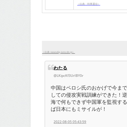
（出典：時事通信）
（出典 newsdig.ismcdn.jp）
わたる
@LKipcKf3UrIBY0r
中国はペロシ氏のおかげで今ま
しての侵攻実戦訓練ができた！
海で何もできず中国軍を監視す
ば日本にもミサイルが！
2022-08-05 05:43:59