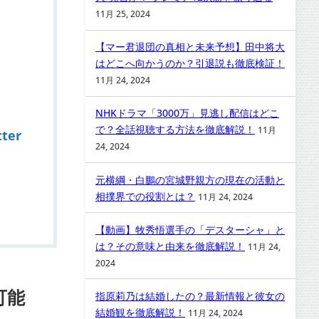
11月 25, 2024
【マー君退団の真相と未来予想】田中将大
はどこへ向かうのか？引退説も徹底検証！
11月 24, 2024
NHKドラマ「3000万」見逃し配信はどこ
で？全話視聴する方法を徹底解説！
11月
er
24, 2024
元横綱・白鵬の宮城野親方の現在の活動と
相撲界での役割とは？
11月 24, 2024
【動画】牧秀悟選手の「デスターシャ」と
は？その意味と由来を徹底解説！
11月 24,
2024
可能
指原莉乃は結婚したの？最新情報と彼女の
結婚観を徹底解説！
11月 24, 2024