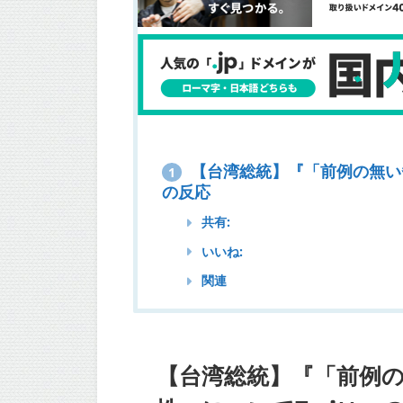
【台湾総統】『「前例の無い脅
1
の反応
共有:
いいね:
関連
【台湾総統】『「前例