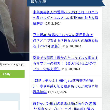
最新記事
中島美嘉さんの愛用バッグはこれ！ロエベ
の象バッグとエルメスの長財布の魅力を徹
底解剖
12月 2, 2024
乃木坂46 遠藤さくらさんの愛用香水は
何？どこで買える？彼女の香りの秘密を探
る【2024年最新】
11月 30, 2024
楽天で今話題！暖かさとスタイルを両立す
るマフラーの魅力！【楽天1位✨話題のマ
www.ide.go.jp）
フラーで冬支度】
11月 28, 2024
Feedly
【ZIPキテルネ】HiHi Jets猪狩蒼弥が紹
介！寒さを乗り切る最新あったか家電＆加
湿器特集
11月 27, 2024
侍ジャパン敗戦の真因は辰己涼介の“未来
人”発言か？ プレミア12決勝を振り返る