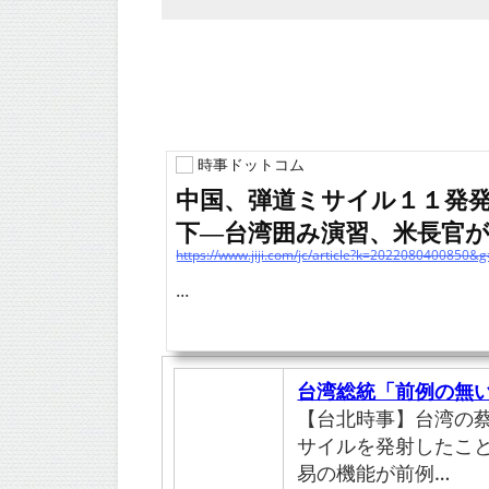
時事ドットコム
中国、弾道ミサイル１１発
下―台湾囲み演習、米長官が非
...
台湾総統「前例の無
【台北時事】台湾の
サイルを発射したこ
易の機能が前例…