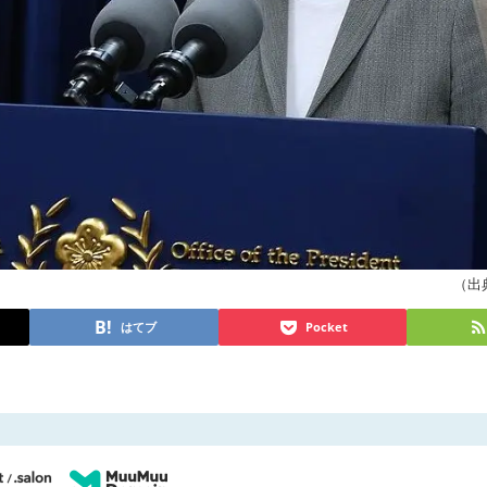
（出典 
はてブ
Pocket