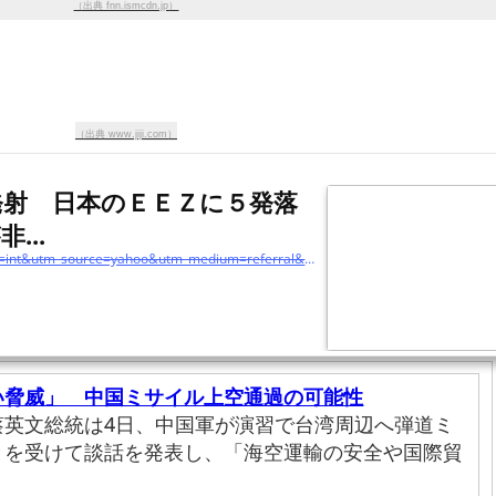
（出典 fnn.ismcdn.jp）
（出典 www.jiji.com）
発射 日本のＥＥＺに５発落
...
https://www.jiji.com/jc/article?k=2022080400850&g=int&utm_source=yahoo&utm_medium=referral&utm_campaign=link_back_auto
い脅威」 中国ミサイル上空通過の可能性
蔡英文総統は4日、中国軍が演習で台湾周辺へ弾道ミ
とを受けて談話を発表し、「海空運輸の安全や国際貿