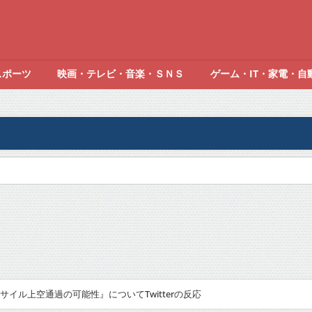
スポーツ
映画・テレビ・音楽・ＳＮＳ
ゲーム・IT・家電・自
イル上空通過の可能性』についてTwitterの反応