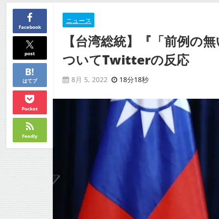
ニュース
Facebook
【台湾総統】『「前例の無
post
ついてTwitterの反応
18分18秒
8月 5, 2022
はてブ
Pocket
Feedly