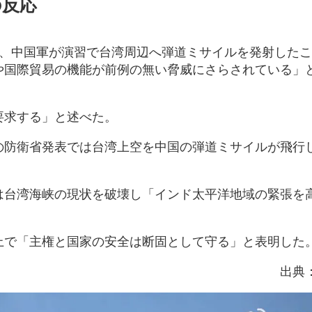
の反応
日、中国軍が演習で台湾周辺へ弾道ミサイルを発射した
や国際貿易の機能が前例の無い脅威にさらされている」
要求する」と述べた。
の防衛省発表では台湾上空を中国の弾道ミサイルが飛行
は台湾海峡の現状を破壊し「インド太平洋地域の緊張を
上で「主権と国家の安全は断固として守る」と表明した
出典