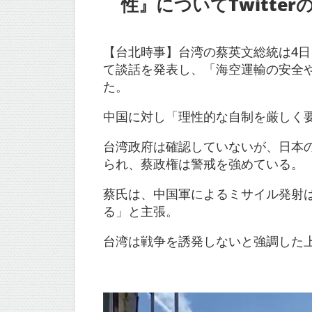
性』についてTwitter
【台北時事】台湾の蔡英文総統は4
て談話を発表し、「海空運輸の安全
た。
中国に対し「理性的な自制を厳しく
台湾政府は確認していないが、日本
られ、蔡政権は警戒を強めている。
蔡氏は、中国軍によるミサイル発射
る」と主張。
台湾は戦争を誘発しないと強調した