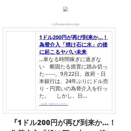
（出典 www.zaiten.co.jp）
1ドル200円が再び到来か…！
為替介入「焼け石に水」の後
に起こるヤバい未来
…単なる時間稼ぎに過ぎな
い 断固たる措置に踏み切っ
た――。9月22日、政府・日
本銀行は、24年ぶりにドル売
り・円買いの為替介入を行っ
た。 しかし、日…
（出典：現代ビジネス）
『1ドル200円が再び到来か…！