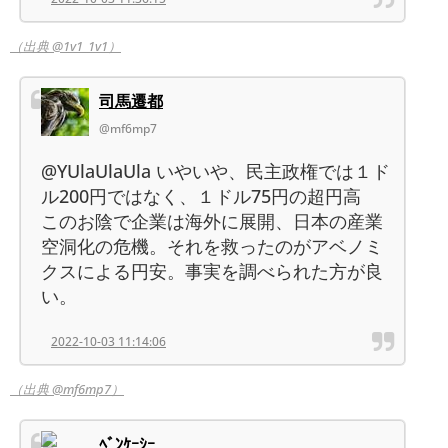
（出典 @1v1_1v1）
司馬遷都
@mf6mp7
@YUlaUlaUla いやいや、民主政権では１ド
ル200円ではなく、１ドル75円の超円高
このお陰で企業は海外に展開、日本の産業
空洞化の危機。それを救ったのがアベノミ
クスによる円安。事実を調べられた方が良
い。
2022-10-03 11:14:06
（出典 @mf6mp7）
ﾍﾞﾝｹｰｼｰ