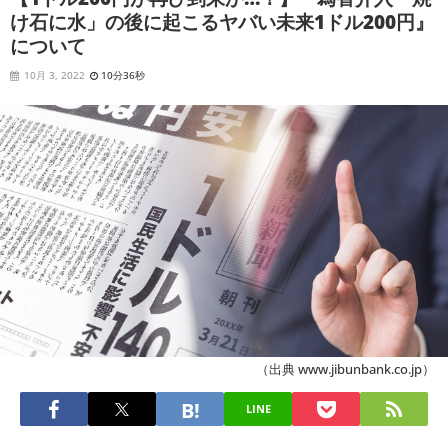
け石に水」の後に起こるヤバい未来1ドル200円』
について
10月 3, 2022
10分36秒
（出典 www.jibunbank.co.jp）
LINE