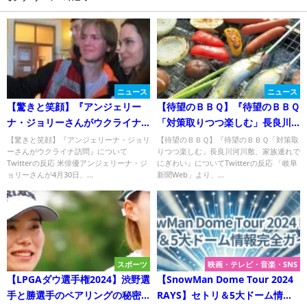
ニュース
ニュース
【驚きと笑顔】『アンジェリー
【待望のＢＢＱ】『待望のＢＢＱ
ナ・ジョリーさんがウクライナ
「対策取りつつ楽しむ」長良川
訪問』についてTwitterの反応
河川敷、家族連れでにぎわい』
【驚きと笑顔】『アンジェリーナ・ジョリ
【待望のＢＢＱ】『待望のＢＢＱ「対策取
ーさんがウクライナ訪問』について
りつつ楽しむ」長良川河川敷、家族連れで
について
Twitterの反応 米俳優アンジェリーナ・ジ
にぎわい』についてTwitterの反応 「岐阜
ョリーさんが4月30日、...
新聞Web」より、...
スポーツ
映画・テレビ・音楽・SNS
【LPGAダウ選手権2024】渋野選
【SnowMan Dome Tour 2024
手と勝選手のペアリングの秘密
RAYS】セトリ＆5大ドーム情報