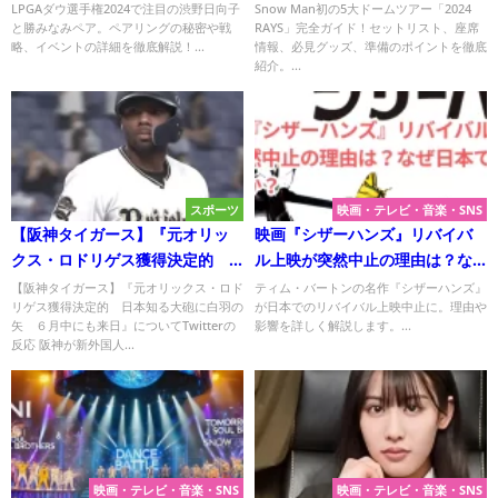
と選手たちの戦略は？
完全ガイド！
LPGAダウ選手権2024で注目の渋野日向子
Snow Man初の5大ドームツアー「2024
と勝みなみペア。ペアリングの秘密や戦
RAYS」完全ガイド！セットリスト、座席
略、イベントの詳細を徹底解説！...
情報、必見グッズ、準備のポイントを徹底
紹介。...
スポーツ
映画・テレビ・音楽・SNS
【阪神タイガース】『元オリッ
映画『シザーハンズ』リバイバ
クス・ロドリゲス獲得決定的
ル上映が突然中止の理由は？な
日本知る大砲に白羽の矢 ６月
ぜ日本で起きたのか？
【阪神タイガース】『元オリックス・ロド
ティム・バートンの名作『シザーハンズ』
リゲス獲得決定的 日本知る大砲に白羽の
が日本でのリバイバル上映中止に。理由や
中にも来日』についてTwitterの
矢 ６月中にも来日』についてTwitterの
影響を詳しく解説します。...
反応
反応 阪神が新外国人...
映画・テレビ・音楽・SNS
映画・テレビ・音楽・SNS