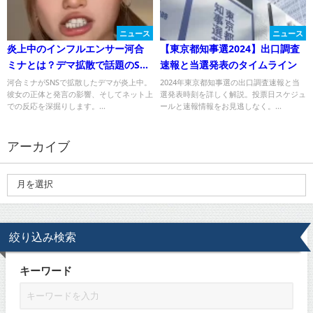
ニュース
ニュース
炎上中のインフルエンサー河合
【東京都知事選2024】出口調査
ミナとは？デマ拡散で話題のSNS
速報と当選発表のタイムライン
インフルエンサーの正体とは？
河合ミナがSNSで拡散したデマが炎上中。
2024年東京都知事選の出口調査速報と当
彼女の正体と発言の影響、そしてネット上
選発表時刻を詳しく解説。投票日スケジュ
での反応を深掘りします。...
ールと速報情報をお見逃しなく。...
アーカイブ
絞り込み検索
キーワード