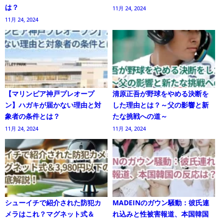
は？
11月 24, 2024
11月 24, 2024
【マリンピア神戸プレオープ
清原正吾が野球をやめる決断を
ン】ハガキが届かない理由と対
した理由とは？～父の影響と新
象者の条件とは？
たな挑戦への道～
11月 24, 2024
11月 24, 2024
シューイチで紹介された防犯カ
MADEINのガウン騒動：彼氏連
メラはこれ？マグネット式＆
れ込みと性被害報道、本国韓国