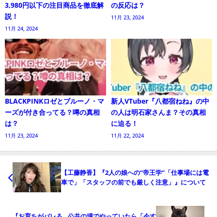
3,980円以下の注目商品を徹底解
の反応は？
説！
11月 23, 2024
11月 24, 2024
BLACKPINKロゼとブルーノ・マ
新人VTuber『八都宿ねね』の中
ーズが付き合ってる？噂の真相
の人は明石家さんま？その真相
は？
に迫る！
11月 23, 2024
11月 22, 2024
【工藤静香】『2人の娘への“帝王学”「仕事場には電
車で」「スタッフの前でも厳しく注意」』について
『お育ちがバレる…公共の場でやっていたら「今す