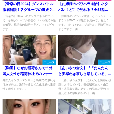
【音楽の日2024】ダンスバトル
【お嬢様のパワハラ退治】ネタ
徹底解説！各グループの選抜？
バレ！どこで見れる？全55話の
それともグループ対戦？
視聴方法！
「音楽の日2024」のダンスバトルについ
『お嬢様のパワハラ退治』というショート
て、参加グループの特徴やバトル形式を徹
ドラマがTikTokで注目を集めているよう
底解説。視聴者の期待と見どころを紹介し
です。 TikTokでは、第8話まで視聴可能な
ます。...
ようですが、実...
ニュース
ニュース
【動画】なぜお稲荷さんで？外
【あいさつ全文】『「だんだん
国人女性が稲荷神社でのマナー
と実感わき寂しさ増している」
違反に炎上！鳥居で懸垂を行っ
安倍昭恵夫人・山口県・県民葬
外国人インフルエンサーが鳥居での無礼な
『【あいさつ全文】「だんだんと実感わき
行為で炎上。謝罪を通じて文化理解の重要
寂しさ増している」安倍昭恵夫人・山口
た理由とは？
で思い話す』についてTwitterの
性を考察します。...
県・県民葬で思い話す』の記事の要約 安
反応
倍元総理の県民葬が15日、山...