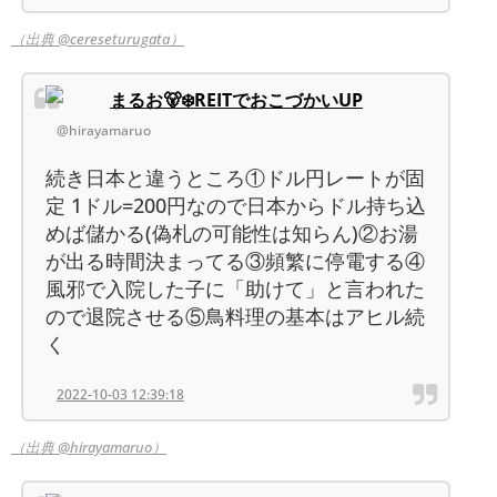
（出典 @cereseturugata）
まるお🐻‍❄️REITでおこづかいUP
@hirayamaruo
続き日本と違うところ①ドル円レートが固
定 1ドル=200円なので日本からドル持ち込
めば儲かる(偽札の可能性は知らん)②お湯
が出る時間決まってる③頻繁に停電する④
風邪で入院した子に「助けて」と言われた
ので退院させる⑤鳥料理の基本はアヒル続
く
2022-10-03 12:39:18
（出典 @hirayamaruo）