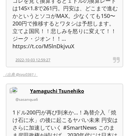
コレを見て換算すると１ドルの換算レート
は145☓1.8で261円。円安は、どこまで進む
かというとソコがMAX。少なくても150〜
200円で推移するとワタシは予想します。
立てよ国民！！悲しみを怒りに変えて！！
ジーク・ジオン！！…
https://t.co/M5lnDkjvuX
2022-10-03 12:59:27
（出典 @syu0361）
Yamaguchi Tsunehiko
@sasanqua6
1ドル200円が再び到来か…！為替介入「焼
け石に水」の後に起こるヤバい未来 円安は
さらに加速していく #SmartNews このま
ま岸田政権が続けば、2030年代には日本は