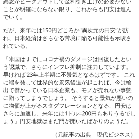
懸念がピークアウトして金利引き上げの必要がない
ことが明確にならない限り、これからも円安は進ん
でいく。
だが、来年には150円どころか‟異次元の円安”が訪
れ、日本経済はさらなる苦境に陥る可能性も示唆さ
れている。
「米国はすでにコロナ禍のダメージは回復したとい
う認識で、さらにインフレ抑制に注力しています。
早ければ'23年上半期に不景気となるはずです。 これ
に端を発して世界的な景気後退が起これば、今は輸
出で儲かっている日本企業も、モノが売れない事態
に陥ってしまうでしょう。 そうすると景気が悪いの
に物価が上がるスタグフレーションとなる。円安は
さらに加速し、来年には1ドル=200円もありうるでし
ょう」円安地獄はまだ門が開いたばかりのようだ。
（元記事の出典：現代ビジネス）