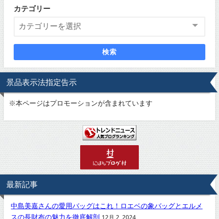
カテゴリー
検索
景品表示法指定告示
※
本ページはプロモーションが含まれています
最新記事
中島美嘉さんの愛用バッグはこれ！ロエベの象バッグとエルメ
スの長財布の魅力を徹底解剖
12月 2, 2024