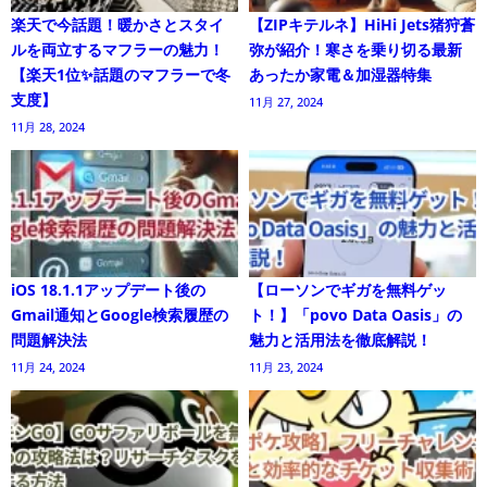
楽天で今話題！暖かさとスタイ
【ZIPキテルネ】HiHi Jets猪狩蒼
ルを両立するマフラーの魅力！
弥が紹介！寒さを乗り切る最新
【楽天1位✨話題のマフラーで冬
あったか家電＆加湿器特集
支度】
11月 27, 2024
11月 28, 2024
iOS 18.1.1アップデート後の
【ローソンでギガを無料ゲッ
Gmail通知とGoogle検索履歴の
ト！】「povo Data Oasis」の
問題解決法
魅力と活用法を徹底解説！
11月 24, 2024
11月 23, 2024