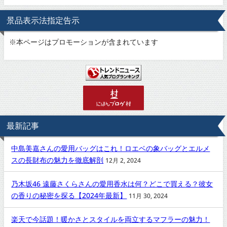
景品表示法指定告示
※
本ページはプロモーションが含まれています
最新記事
中島美嘉さんの愛用バッグはこれ！ロエベの象バッグとエルメ
スの長財布の魅力を徹底解剖
12月 2, 2024
乃木坂46 遠藤さくらさんの愛用香水は何？どこで買える？彼女
の香りの秘密を探る【2024年最新】
11月 30, 2024
楽天で今話題！暖かさとスタイルを両立するマフラーの魅力！