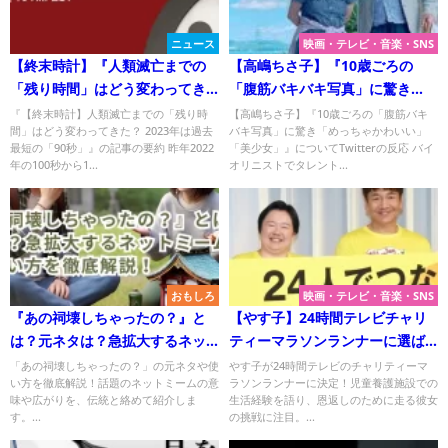
ニュース
映画・テレビ・音楽・SNS
【終末時計】『人類滅亡までの
【高嶋ちさ子】『10歳ごろの
「残り時間」はどう変わってき
「腹筋バキバキ写真」に驚き
た？ 2023年は過去最短の「90
「めっちゃかわいい」「美少
『【終末時計】人類滅亡までの「残り時
【高嶋ちさ子】『10歳ごろの「腹筋バキ
間」はどう変わってきた？ 2023年は過去
バキ写真」に驚き「めっちゃかわいい」
秒」』についてTwitterの反応
女」』についてTwitterの反応
最短の「90秒」』の記事の要約 昨年2022
「美少女」』についてTwitterの反応 バイ
年の100秒から1...
オリニストでタレント...
おもしろ
映画・テレビ・音楽・SNS
『あの祠壊しちゃったの？』と
【やす子】24時間テレビチャリ
は？元ネタは？急拡大するネッ
ティーマラソンランナーに選ば
トミームの意味と使い方を徹底
れる！彼女が育った児童養護施
「あの祠壊しちゃったの？」の元ネタや使
やす子が24時間テレビのチャリティーマ
い方を徹底解説！話題のネットミームの意
ラソンランナーに決定！児童養護施設での
解説！
設とは？
味や広がりを、伝統と絡めて紹介しま
生活経験を語り、恩返しのために走る彼女
す。...
の挑戦に注目。...