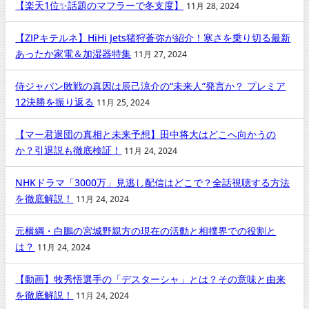
【楽天1位✨話題のマフラーで冬支度】
11月 28, 2024
【ZIPキテルネ】HiHi Jets猪狩蒼弥が紹介！寒さを乗り切る最新
あったか家電＆加湿器特集
11月 27, 2024
侍ジャパン敗戦の真因は辰己涼介の“未来人”発言か？ プレミア
12決勝を振り返る
11月 25, 2024
【マー君退団の真相と未来予想】田中将大はどこへ向かうの
か？引退説も徹底検証！
11月 24, 2024
NHKドラマ「3000万」見逃し配信はどこで？全話視聴する方法
を徹底解説！
11月 24, 2024
元横綱・白鵬の宮城野親方の現在の活動と相撲界での役割と
は？
11月 24, 2024
【動画】牧秀悟選手の「デスターシャ」とは？その意味と由来
を徹底解説！
11月 24, 2024