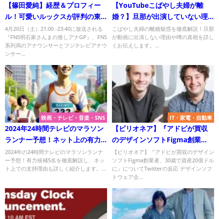
【篠田愛純】経歴＆プロフィー
【YouTubeこばやし夫婦が離
ル！可愛いルックスが評判の東
婚？】旦那が出演していない理
海テレビアナ！
由とは？真相を解説！
4月20日（土）21:00 -23:40に放送される
こばやし夫婦の離婚疑惑を徹底解説！旦那
『FNS明石家さんまの推しアナGP』、FNS
が動画に出演しない理由や噂の真相を詳し
系列局のアナウンサーとフジテレビアナウ
くお伝えします。...
ンサー...
映画・テレビ・音楽・SNS
IT・家電・自動車
2024年24時間テレビのマラソン
【ビリオネア】『アドビが買収
ランナー予想！ネット上の有力
のデザインソフトFigma創業
候補5選とその理由
者、30歳で資産20億ドルに』に
2024年の24時間テレビのマラソンランナ
【ビリオネア】『アドビが買収のデザイン
ー予想！有力候補5名を徹底解説し、ネッ
ソフトFigma創業者、30歳で資産20億ドル
ついてTwitterの反応
ト上での支持理由も詳しく紹介します。...
に』についてTwitterの反応 デザインソフ
トウェア企...