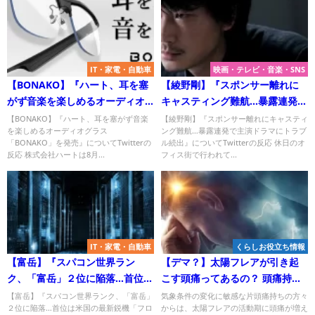
IT・家電・自動車
映画・テレビ・音楽・SNS
【BONAKO】『ハート、耳を塞
【綾野剛】『スポンサー離れに
がず音楽を楽しめるオーディオ
キャスティング難航…暴露連発で
グラス「BONAKO」を発売』に
主演ドラマにトラブル続出』に
【BONAKO】『ハート、耳を塞がず音楽
【綾野剛】『スポンサー離れにキャスティ
を楽しめるオーディオグラス
ング難航…暴露連発で主演ドラマにトラブ
ついてTwitterの反応
ついてTwitterの反応
「BONAKO」を発売』についてTwitterの
ル続出』についてTwitterの反応 休日のオ
反応 株式会社ハートは8月...
フィス街で行われて...
IT・家電・自動車
くらしお役立ち情報
【富岳】『スパコン世界ラン
【デマ？】太陽フレアが引き起
ク、「富岳」２位に陥落…首位は
こす頭痛ってあるの？ 頭痛持ち
米国の最新鋭機「フロンティ
への影響と対策！
【富岳】『スパコン世界ランク、「富岳」
気象条件の変化に敏感な片頭痛持ちの方々
２位に陥落…首位は米国の最新鋭機「フロ
からは、太陽フレアの活動期に頭痛が増え
ア」』についてTwitterの反応