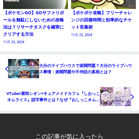
【ポケモンGO】GOサファリボ
【ポケポケ攻略】フリーチャレ
ールを無駄にしないための攻略
ンジの回復時間と効率的なチケ
法は？リサーチタスクを確実に
ット収集術
クリアする方法
11月 22, 2024
11月 23, 2024
大分のライブハウスで派閥問題？大分のライブハウ
ス事情：派閥問題や不仲説の真相とは？
VTuber紫咲シオン×キュアメイドカフェ『しおっこ
オムライス』誤字事件とは？なぜ『おしっこオムラ
イス』になったのか？
この記事が気に入ったら