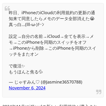
昨日、iPhoneのiCloudの利用規約の更新の通
知来て同意したらメモのデータ全部消えた😭
真っ白...(lll-ω-)ﾁｰﾝ
設定→自分の名前→iCloud→全てを表示→メ
モ→このiPhoneを同期のスイッチをオフ
→iPhoneから削除→このiPhoneを同期のスイ
ッチをまたオン
で復活✨
もうほんと焦る💦
— じゃすみん♡ (@Jasmine36570788)
November 6, 2024