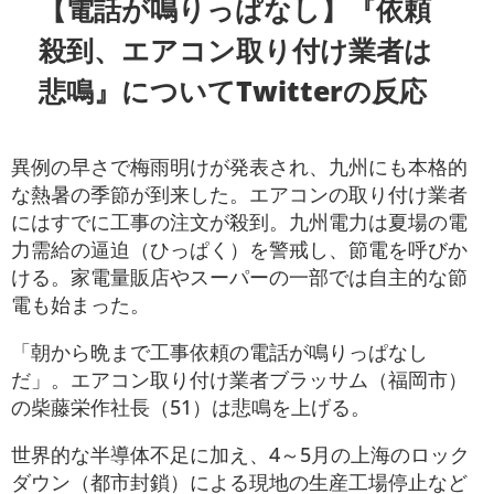
【電話が鳴りっぱなし】『依頼
殺到、エアコン取り付け業者は
悲鳴』についてTwitterの反応
異例の早さで梅雨明けが発表され、九州にも本格的
な熱暑の季節が到来した。エアコンの取り付け業者
にはすでに工事の注文が殺到。九州電力は夏場の電
力需給の逼迫（ひっぱく）を警戒し、節電を呼びか
ける。家電量販店やスーパーの一部では自主的な節
電も始まった。
「朝から晩まで工事依頼の電話が鳴りっぱなし
だ」。エアコン取り付け業者ブラッサム（福岡市）
の柴藤栄作社長（51）は悲鳴を上げる。
世界的な半導体不足に加え、4～5月の上海のロック
ダウン（都市封鎖）による現地の生産工場停止など