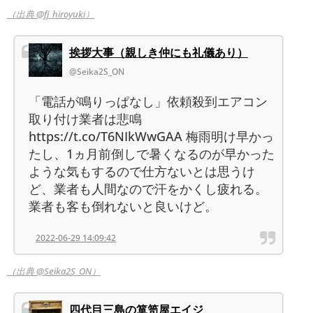
（出典 @fj_hiroyuki）
挨拶大事（親しき仲にも礼儀あり）
@Seika2S_ON
「電話が鳴りっぱなし」依頼殺到エアコン
取り付け業者は悲鳴
https://t.co/T6NIkWwGAA 梅雨明け早かっ
たし、1ヵ月前倒しで暑くなるのが早かった
ような気もするので仕方ないとは思うけ
ど、業者も人間なので汗をかくし疲れる。
業者も客も倒れないと良いけど。
2022-06-29 14:09:42
（出典 @Seika2S_ON）
四代目三島の箪笥屋エイジ