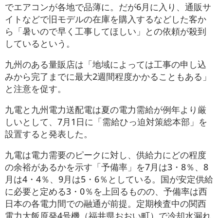
でエアコンが各地で品薄に。だが6月に入り、通販サ
イトなどで旧モデルの在庫を購入するなどした客か
ら「暑いので早く工事してほしい」との依頼が殺到
しているという。
九州のある量販店は「地域によっては工事の申し込
みから完了までに最大2週間程度かかることもある」
と注意を促す。
九電と九州電力送配電は夏の電力需給が例年より厳
しいとして、7月1日に「需給ひっ迫対策総本部」を
設置すると発表した。
九電は電力需要のピークに対し、供給力にどの程度
の余裕があるかを示す「予備率」を7月は3・8％、8
月は4・4％、9月は5・6％としている。国が安定供給
に必要と定める3・0％を上回るものの、予備率は西
日本の各電力間での融通が前提。定期検査中の関西
電力大飯原発4号機（福井県おおい町）で冷却水漏れ