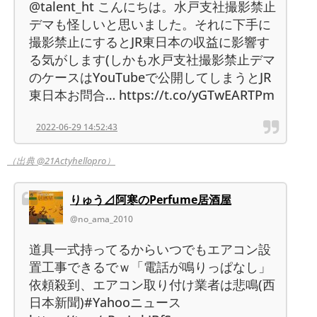
@talent_ht こんにちは。水戸支社撮影禁止
デマも怪しいと思いました。それに下手に
撮影禁止にするとJR東日本の収益に影響す
る気がします(しかも水戸支社撮影禁止デマ
のケースはYouTubeで公開してしまうとJR
東日本お問合… https://t.co/yGTwEARTPm
2022-06-29 14:52:43
（出典 @21Actyhellopro）
りゅう⊿阿寒のPerfume居酒屋
@no_ama_2010
道具一式持ってるからいつでもエアコン設
置工事できるでｗ「電話が鳴りっぱなし」
依頼殺到、エアコン取り付け業者は悲鳴(西
日本新聞)#Yahooニュース