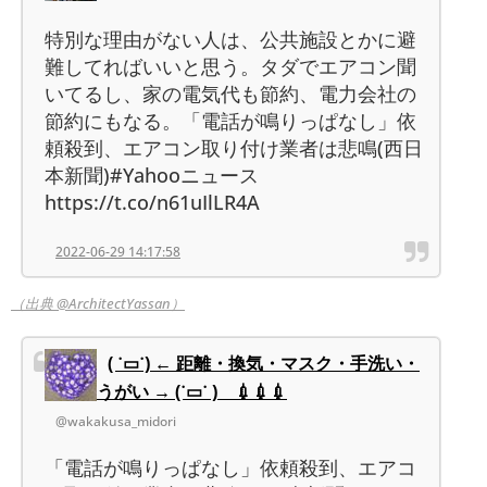
特別な理由がない人は、公共施設とかに避
難してればいいと思う。タダでエアコン聞
いてるし、家の電気代も節約、電力会社の
節約にもなる。「電話が鳴りっぱなし」依
頼殺到、エアコン取り付け業者は悲鳴(西日
本新聞)#Yahooニュース
https://t.co/n61uIlLR4A
2022-06-29 14:17:58
（出典 @ArchitectYassan）
( ˙▭˙) ← 距離・換気・マスク・手洗い・
うがい → (˙▭˙ ) 💉💉💉
@wakakusa_midori
「電話が鳴りっぱなし」依頼殺到、エアコ