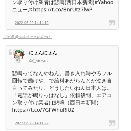
ン取り付け業者は悲鳴(西日本新聞)#Yahoo
ニュースhttps://t.co/BnrUtz7lwP
2022-06-29 14:14:19
（出典 @wakakusa_midori）
にょんにょん
@fj_hiroyuki
悲鳴ってなんやねん。書き入れ時やろフル
回転で働けや。で給料あがらんとか泣き言
言ってみたり。どうしたいねん日本人は。
「電話が鳴りっぱなし」依頼殺到、エアコ
ン取り付け業者は悲鳴（西日本新聞）
https://t.co/7GFWhuRIUZ
2022-06-29 14:11:22