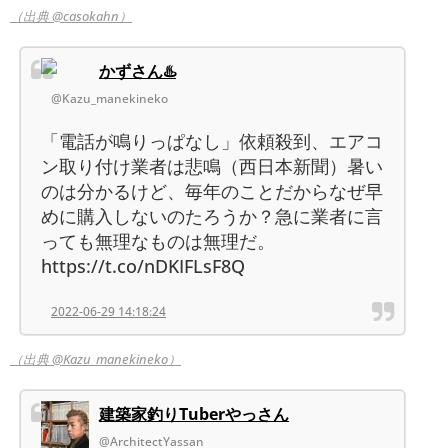
（出典 @casokahn）
かずさん♨️
@Kazu_manekineko
「電話が鳴りっぱなし」依頼殺到、エアコ
ン取り付け業者は悲鳴（西日本新聞）暑い
のは分かるけど、毎年のことだからなぜ早
めに購入しないのたろうか？急に業者に言
っても無理なものは無理だ。
https://t.co/nDKIFLsF8Q
2022-06-29 14:18:24
（出典 @Kazu_manekineko）
建築家釣りTuberやっさん
@ArchitectYassan