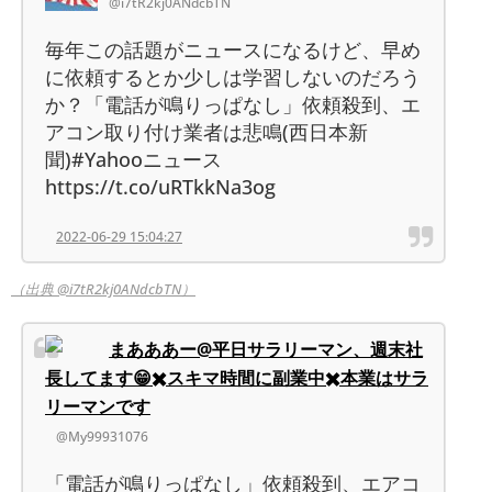
@i7tR2kj0ANdcbTN
毎年この話題がニュースになるけど、早め
に依頼するとか少しは学習しないのだろう
か？「電話が鳴りっぱなし」依頼殺到、エ
アコン取り付け業者は悲鳴(西日本新
聞)#Yahooニュース
https://t.co/uRTkkNa3og
2022-06-29 15:04:27
（出典 @i7tR2kj0ANdcbTN）
まあああー@平日サラリーマン、週末社
長してます😁✖️スキマ時間に副業中✖️本業はサラ
リーマンです
@My99931076
「電話が鳴りっぱなし」依頼殺到、エアコ