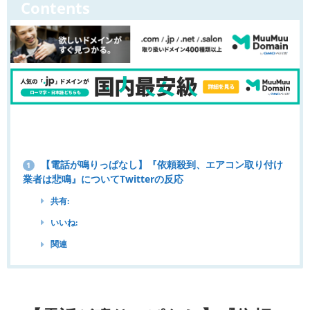
Contents
【電話が鳴りっぱなし】『依頼殺到、エアコン取り付け
1
業者は悲鳴』についてTwitterの反応
共有:
いいね:
関連