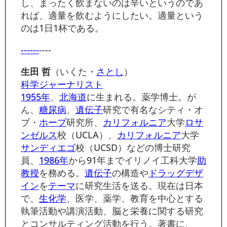
し、まったく飲まないのは辛いというのであ
れば、適量を飲むようにしたい。適量という
のは1日1杯である。
------
----
生田 哲
（いくた・
さとし
）
科学
ジャーナリスト
1955年
、
北海道
に生まれる。薬学博士。が
ん、
糖尿病
、
遺伝子
研究で有名なシティ・オ
ブ・
ホープ
研究所、
カリフォルニア
大学
ロサ
ンゼルス
校（UCLA）、
カリフォルニア
大学
サンディエゴ
校（UCSD）などの博士研究
員、
1986年
から91年までイリノイ工科大学
助
教授
を務める。
遺伝子
の構造や
ドラッグ
デザ
イン
を
テーマ
に研究生活を送る。現在は日本
で、
生化学
、医学、薬学、教育を中心とする
執筆活動や講演活動、脳と栄養に関する研究
とコンサルティング活動を行う。著書に、