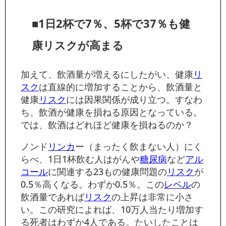
■1日2杯で7％、5杯で37％も健
康リスクが高まる
加えて、飲酒量が増えるにしたがい、健康
リ
スク
は直線的に増加することから、飲酒量と
健康
リスク
には因果関係が成り立つ。すなわ
ち、飲酒が健康を損ねる原因となっている。
では、飲酒はどれほど健康を損ねるのか？
ノンド
リンカ
ー（まったく飲まない人）にく
らべ、1日1杯飲む人はがんや
糖尿病
など
アル
コール
に関連する23もの健康問題の
リスク
が
0.5％高くなる。わずか0.5％。この
レベル
の
飲酒量であれば
リスク
の上昇は非常に小さ
い。この研究によれば、10万人当たり増加す
る死者はわずか4人である。たいしたことは