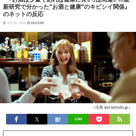
新研究で分かった"お酒と健康"のキビシイ関係』
のネットの反応
2月 23, 2023
28分33秒
（出典 dol.ismcdn.jp）
LINE