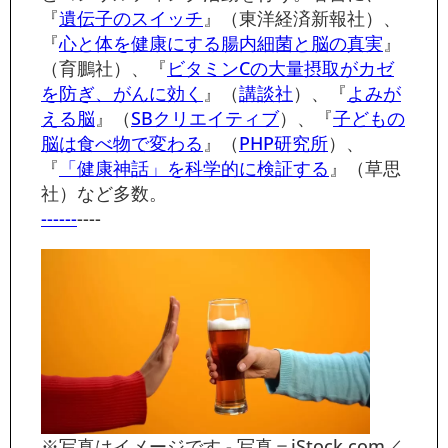
『
遺伝子のスイッチ
』（東洋経済新報社）、
『
心と体を健康にする腸内細菌と脳の真実
』
（育鵬社）、『
ビタミンCの大量摂取がカゼ
を防ぎ、がんに効く
』（
講談社
）、『
よみが
える脳
』（
SBクリエイティブ
）、『
子どもの
脳は食べ物で変わる
』（
PHP研究所
）、
『
「健康神話」を科学的に検証する
』（草思
社）など多数。
------
----
※写真はイメージです - 写真＝iStock.com／