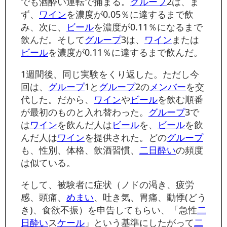
でも酒酔い運転で捕まる。
グループ
2は、ま
ず、
ワイン
を濃度が0.05％に達するまで飲
み、次に、
ビール
を濃度が0.11％になるまで
飲んだ。そして
グループ
3は、
ワイン
または
ビール
を濃度が0.11％に達するまで飲んだ。
1週間後、同じ実験をくり返した。ただし今
回は、
グループ
1と
グループ
2の
メンバー
を交
代した。だから、
ワイン
や
ビール
を飲む順番
が最初のものと入れ替わった。
グループ
3で
は
ワイン
を飲んだ人は
ビール
を、
ビール
を飲
んだ人は
ワイン
を提供された。どの
グループ
も、性別、体格、飲酒習慣、
二日酔い
の頻度
は似ている。
そして、被験者に症状（ノドの渇き、疲労
感、頭痛、
めまい
、吐き気、胃痛、動悸(どう
き)、食欲不振）を申告してもらい、「急性
二
日酔い
ス
ケール
」という基準にしたがって
二