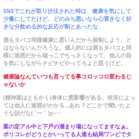
SNSでこれが取り沙汰された時は、健康を気にして
少量にしてたけど、どのみち悪いなら心置きなく好
きな分飲める的な反応が割とあったな
酒もタバコ同様健康に悪いんだから規制しよう、と
はならないんだろうな。個人的には酒もタバコと同
様に迷惑だから端っこでちっさくなって、他人の目
を気にしながらチビチビやってろよと思うけど。
健康論なんていつも言ってる事コロッコロ変わるじ
ゃないか
(精神面はともかく)身体に悪影響がある。状況によっ
ては他人に迷惑がかかる…あれ？どこかで聞いたよ
うな話だな( ´ー｀)y-~~
案の定アル中と下戸の溜まり場になってますなぁ。
ポリコレがどうとかいってる人達も結局ワンピでタ