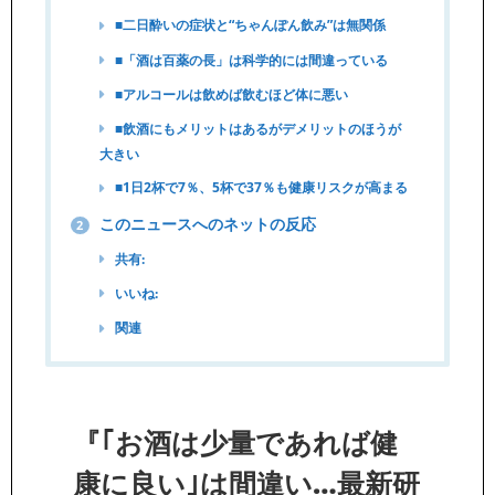
■二日酔いの症状と“ちゃんぽん飲み”は無関係
■「酒は百薬の長」は科学的には間違っている
■アルコールは飲めば飲むほど体に悪い
■飲酒にもメリットはあるがデメリットのほうが
大きい
■1日2杯で7％、5杯で37％も健康リスクが高まる
このニュースへのネットの反応
2
共有:
いいね:
関連
『｢お酒は少量であれば健
康に良い｣は間違い…最新研