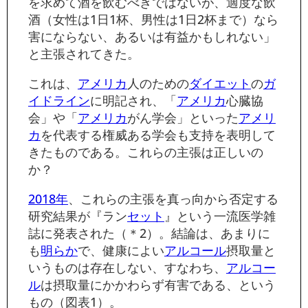
を求めて酒を飲むべきではないが、適度な飲
酒（女性は1日1杯、男性は1日2杯まで）なら
害にならない、あるいは有益かもしれない」
と主張されてきた。
これは、
アメリカ
人のための
ダイエット
の
ガ
イドライン
に明記され、「
アメリカ
心臓協
会」や「
アメリカ
がん学会」といった
アメリ
カ
を代表する権威ある学会も支持を表明して
きたものである。これらの主張は正しいの
か？
2018年
、これらの主張を真っ向から否定する
研究結果が『ラン
セット
』という一流医学雑
誌に発表された
（＊2）
。結論は、あまりに
も
明らか
で、健康によい
アルコール
摂取量と
いうものは存在しない、すなわち、
アルコー
ル
は摂取量にかかわらず有害である、という
もの（図表1）。