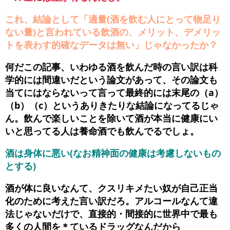
これ、結論として「適量(酒を飲む人にとって物足り
ない量)と言われている飲酒の、メリット、デメリッ
トを表わす的確なデータは無い」じゃなかったか？
何だこの記事、いわゆる酒を飲んだ時の言い訳は科
学的には間違いだという論文があって、その論文も
当てにはならないって言って最終的には末尾の（a）
（b）（c）というありきたりな結論になってるじゃ
ん。飲んで楽しいことを除いて酒が本当に健康にい
いと思ってる人は養命酒でも飲んでるでしょ。
酒は身体に悪い(なお精神面の健康は考慮しないもの
とする)
酒が体に良いなんて、クスリキメたい奴が自己正当
化のために考えた言い訳だろ。アルコールなんて違
法じゃないだけで、直接的・間接的に世界中で最も
多くの人間を＊ているドラッグなんだから