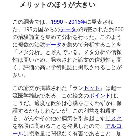
メリットのほうが大きい
この調査では、
1990
～
2016年
に発表され
た、195カ国からの
データ
が掲載された約600
の治験論文を集めて分析を行った。このよう
に複数の治験
データ
を集めて分析することを
「メタ分析」と呼んでいる。メタ分析の信頼
性は高いため、発表された論文の信頼性も高
く、評価の高い学術雑誌に掲載されることが
多い。
この論文が掲載された『ラン
セット
』は超一
流医学雑誌である。この論文の
ポイント
は、
こうだ。適度な飲酒は心臓をごくわずかに保
護するかもしれないが、この利益を相殺す
る、がんやその他の病気を引き起こす
リスク
を格段に高めることを発見したので、
アルコ
ール
は摂取量に関係なく有害であること、加