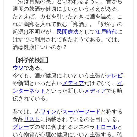
「酒は百薬の長」といわれるように、昔から
適度の飲酒が健康によいという考えがある。
たとえば、カゼを引いたときに酒を温め、こ
れに鶏卵を入れて飲む「卵酒」。「卵酒」の
起源は不明だが、
民間療法
として
江戸時代
に
はすでに利用されてきたようである。では、
酒は健康にいいのか？
【科学的検証】
ウソ
である。
今でも、酒が健康によいという主張が
テレビ
や新聞といった古い
メディア
だけでなく、
イ
ンターネット
といった新しい
メディア
でも喧
伝されている。
巷では、赤
ワイン
が
スーパー
フード
と称する
食品
リスト
に掲載されているのを目にする。
グレー
プの皮に含まれるレスベラ
トロール
と
いう物質が心臓の健康にいいと主張する。確