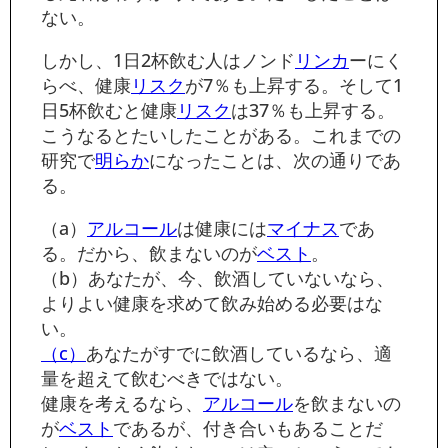
ない。
しかし、1日2杯飲む人はノンド
リンカ
ーにく
らべ、健康
リスク
が7％も上昇する。そして1
日5杯飲むと健康
リスク
は37％も上昇する。
こうなるとたいしたことがある。これまでの
研究で
明らか
になったことは、次の通りであ
る。
（a）
アルコール
は健康には
マイナス
であ
る。だから、飲まないのが
ベスト
。
（b）あなたが、今、飲酒していないなら、
よりよい健康を求めて飲み始める必要はな
い。
（c）
あなたがすでに飲酒しているなら、適
量を超えて飲むべきではない。
健康を考えるなら、
アルコール
を飲まないの
が
ベスト
であるが、付き合いもあることだ