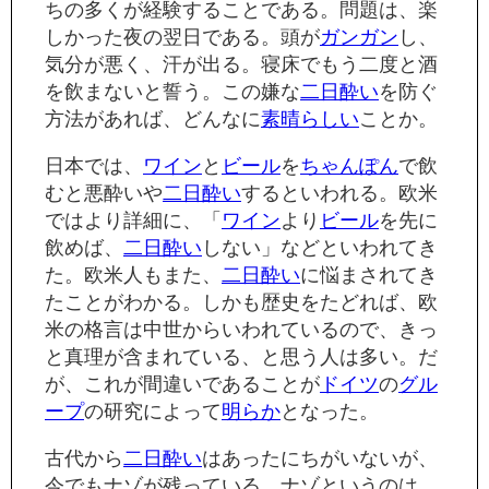
ちの多くが経験することである。問題は、楽
しかった夜の翌日である。頭が
ガンガン
し、
気分が悪く、汗が出る。寝床でもう二度と酒
を飲まないと誓う。この嫌な
二日酔い
を防ぐ
方法があれば、どんなに
素晴らしい
ことか。
日本では、
ワイン
と
ビール
を
ちゃんぽん
で飲
むと悪酔いや
二日酔い
するといわれる。欧米
ではより詳細に、「
ワイン
より
ビール
を先に
飲めば、
二日酔い
しない」などといわれてき
た。欧米人もまた、
二日酔い
に悩まされてき
たことがわかる。しかも歴史をたどれば、欧
米の格言は中世からいわれているので、きっ
と真理が含まれている、と思う人は多い。だ
が、これが間違いであることが
ドイツ
の
グル
ープ
の研究によって
明らか
となった。
古代から
二日酔い
はあったにちがいないが、
今でもナゾが残っている。ナゾというのは、