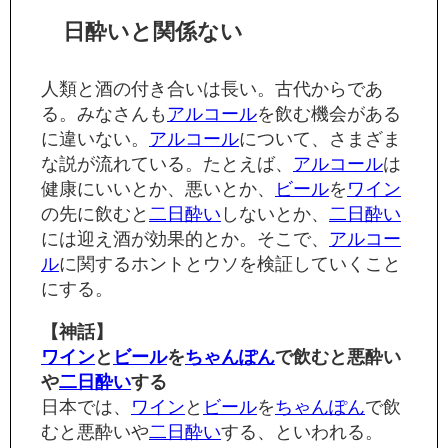
日酔いと関係ない
人類と酒の付き合いは長い。古代からであ
る。みなさんも
アルコール
を飲む機会がある
に違いない。
アルコール
について、さまざま
な説が流れている。たとえば、
アルコール
は
健康にいいとか、悪いとか、
ビール
を
ワイン
の先に飲むと
二日酔い
しないとか、
二日酔い
には迎え酒が効果的とか。そこで、
アルコー
ル
に関するホントとウソを検証していくこと
にする。
【神話】
ワイン
と
ビール
を
ちゃんぽん
で飲むと悪酔い
や
二日酔い
する
日本では、
ワイン
と
ビール
を
ちゃんぽん
で飲
むと悪酔いや
二日酔い
する、といわれる。