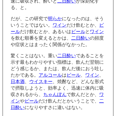
速に吸収され、酔いと
二日酔い
が深刻化す
る、と。
だが、この研究で
明らか
になったのは、そう
いうことではない。
ワイン
だけ飲むとか、
ビ
ール
だけ飲むとか、あるいは
ビール
と
ワイン
を飲む順番を変えるとかは、
二日酔い
の頻度
や症状とはまったく関係がなかった。
驚くことはない。重い
二日酔い
であることを
示す最もわかりやすい指標は、飲んだ翌朝に
どう感じるか、または、飲んだ後におう吐し
たかである。
アルコール
は
ビール
、
ワイン
、
日本酒
、
ウイスキー
、焼酎など、どんな形式
で摂取しようと、効率よく、迅速に体内に吸
収されるから、
ちゃんぽん
で飲んだとか、
ワ
イン
や
ビール
だけ飲んだとかいうことで、
二
日酔い
になりやすさに違いはない。