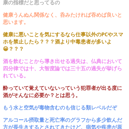
康の指標だと思ってるの
健康うんぬん関係なく、呑みたければ吞めば良いと
思います。
健康に悪いことを気にするなら仕事以外のPCやスマ
ホを禁止したら？？？酒より中毒患者が多いよ
😀？？？
酒を飲むことから導き出せる過失は、仏典において
四分律では十、大智度論では三十五の過失が挙げら
れている。
酔っていて覚えていないっていう犯罪者が出る度に
酒がそんなに必要か？とは思う。
もう水と空気が毒物含むのも信じる類レベルだぞ
アルコール摂取量と死亡率のグラフから多少飲んだ
方が長生きするとされてきたけど、病気や疾患が原