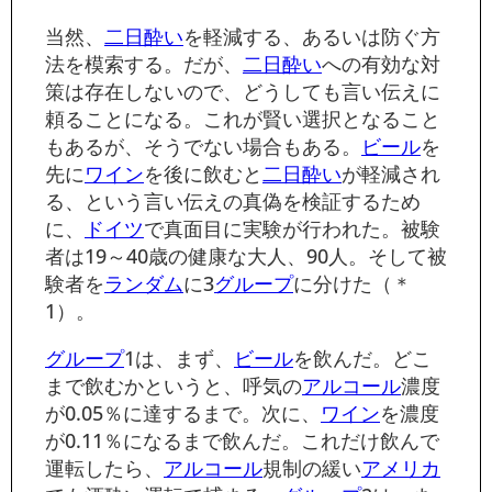
当然、
二日酔い
を軽減する、あるいは防ぐ方
法を模索する。だが、
二日酔い
への有効な対
策は存在しないので、どうしても言い伝えに
頼ることになる。これが賢い選択となること
もあるが、そうでない場合もある。
ビール
を
先に
ワイン
を後に飲むと
二日酔い
が軽減され
る、という言い伝えの真偽を検証するため
に、
ドイツ
で真面目に実験が行われた。被験
者は19～40歳の健康な大人、90人。そして被
験者を
ランダム
に3
グループ
に分けた
（＊
1）
。
グループ
1は、まず、
ビール
を飲んだ。どこ
まで飲むかというと、呼気の
アルコール
濃度
が0.05％に達するまで。次に、
ワイン
を濃度
が0.11％になるまで飲んだ。これだけ飲んで
運転したら、
アルコール
規制の緩い
アメリカ