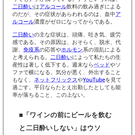
二日酔い
は
アルコール
飲料の飲み過ぎによる
のだが、その症状があらわれるのは、血中
ア
ルコール
濃度がゼロになってからである。
二日酔い
の主な症状は、頭痛、吐き気、疲労
感である。その原因は、おそらく、脱水、代
謝、
免疫系
の応答や
ホルモン
系の混乱による
と考えられる。
二日酔い
によって私たちの生
産性は著しく低下する。週末なら
ベッド
やソ
ファで横になる。気分が悪く、外出すること
もなく、
ネットフリックス
や
YouTube
を見て
過ごす。平日ならたとえ出勤したとしても能
率が落ちること、この上ない。
■「ワインの前にビールを飲む
と二日酔いしない」はウソ