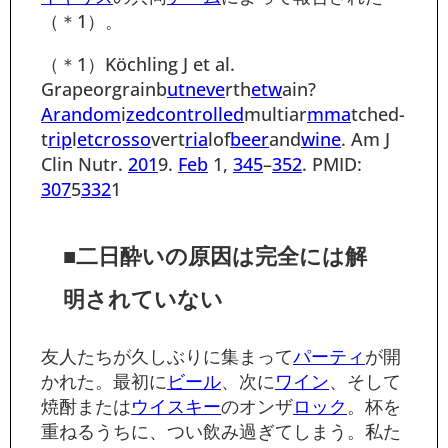
（＊1）
。
（＊1）Köchling J et al.
Grapeorgrainb
utn
eve
rth
etw
ain?
Aran
dom
i
zed
control
led
multiar
mma
tched-
t
rip
l
etc
rosso
vert
ria
lof
beer
and
wine
. Am J
Clin Nutr.
201
9.
Feb
1,
345
–
352
. PMID:
307
5
332
1
■二日酔いの原因は完全には解
明されていない
友人たちが久しぶりに集まって
パーティ
が開
かれた。最初に
ビール
、次に
ワイン
、そして
焼酎または
ウイスキー
のオンザ
ロック
。杯を
重ねるうちに、つい飲み過ぎてしまう。私た