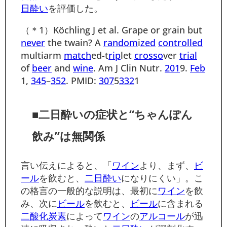
日酔い
を評価した。
（＊1）Köchling J et al. Grape or grain but
never
the twain? A
ran
dom
i
zed
control
led
multiarm
match
ed-t
rip
let
crosso
ver
trial
of
beer
and
wine
. Am J Clin Nutr.
201
9.
Feb
1,
345
–
352
. PMID:
307
5
332
1
■二日酔いの症状と“ちゃんぽん
飲み”は無関係
言い伝えによると、「
ワイン
より、まず、
ビ
ール
を飲むと、
二日酔い
になりにくい」。こ
の格言の一般的な説明は、最初に
ワイン
を飲
み、次に
ビール
を飲むと、
ビール
に含まれる
二酸化炭素
によって
ワイン
の
アルコール
が迅