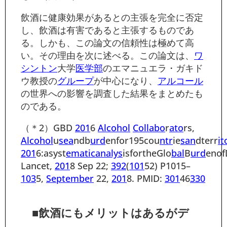
飲酒に健康効果があるとの主張を完全に否定
し、飲酒は有害であると主張するものであ
る。しかも、この論文の信頼性は極めて高
い。その理由を次に述べる。この論文は、
ワ
シントン
大学
医学部
のエマニュエラ・ガキド
ウ教授の
グループ
が中心になり、
アルコール
の世界への影響を調査した結果をまとめたも
のである。
（＊2）GBD
201
6
Alcohol
Col
labo
r
ato
rs,
Alcohol
u
sea
ndb
urd
enfor195cou
ntr
ie
san
dterr
it
201
6:asyst
ema
tican
alys
isfortheGlo
bal
B
urd
enof
Lancet,
201
8 Sep 22;
392
(
101
52) P1015–
103
5,
September
22,
201
8. PMID:
301
46
330
■飲酒にもメリットはあるがデ