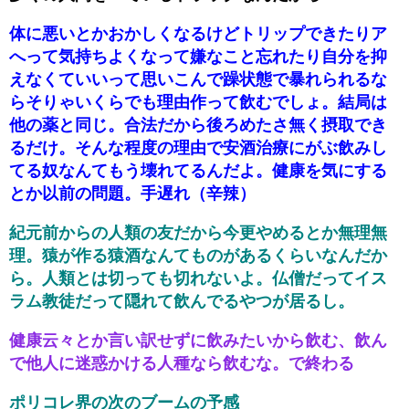
体に悪いとかおかしくなるけどトリップできたりア
へって気持ちよくなって嫌なこと忘れたり自分を抑
えなくていいって思いこんで躁状態で暴れられるな
らそりゃいくらでも理由作って飲むでしょ。結局は
他の薬と同じ。合法だから後ろめたさ無く摂取でき
るだけ。そんな程度の理由で安酒治療にがぶ飲みし
てる奴なんてもう壊れてるんだよ。健康を気にする
とか以前の問題。手遅れ（辛辣）
紀元前からの人類の友だから今更やめるとか無理無
理。猿が作る猿酒なんてものがあるくらいなんだか
ら。人類とは切っても切れないよ。仏僧だってイス
ラム教徒だって隠れて飲んでるやつが居るし。
健康云々とか言い訳せずに飲みたいから飲む、飲ん
で他人に迷惑かける人種なら飲むな。で終わる
ポリコレ界の次のブームの予感