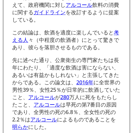
えて、政府機関に対し
アルコール
飲料の消費
に関する
ガイドライン
を改訂するように提案
している。
この結論は、飲酒を適度に楽しんでいると
考
える人
々（中程度の飲酒者）にとって驚きで
あり、彼らを落胆させるものである。
先に述べた通り、公衆衛生の専門家たちは長
年にわたり、「適度な飲酒は害にならない、
あるいは有益かもしれない」と主張してきた
からである。この論文は、
2016年
に全世界の
男性39％、女性25％が日常的に飲酒していた
こと、
アルコール
が
280
万人に死をもたらし
たこと、
アルコール
は早死の第7番目の原因
であり、全男性の死の6.8％、全女性の死の
2.2％は
アルコール
によるものであることを
明らか
にした。