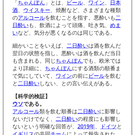
「
ちゃんぽん
」とは、
ビール
、
ワイン
、
日本
酒
、
ウイスキー
、焼酎など、さまざまな種類
の
アルコール
を飲むことを指す。悪酔いも
二
日酔い
も、飲酒によって頭痛、吐き気、
めま
い
など、気分が悪くなるのは同じである。
細かいことをいえば、
二日酔い
は酒を飲んだ
翌日の状態を指し、悪酔いは酒を飲んだ当日
も含まれる。同じ
ちゃんぽん
でも、欧米では
より詳細に、
ちゃんぽん
にする酒類の順番ま
で気にしていて、
ワイン
の前に
ビール
を飲む
と
二日酔い
しない、との言い伝えがある。
【科学的検証】
ウソ
である。
アルコール
類を飲む順番は
二日酔い
に影響し
ないだけでなく、
二日酔い
の程度にも影響し
ないという明確な回答が、
2019年
、
ドイツ
と
イギリス
の共同
チーム
によって報告された