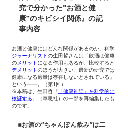
究で分かった"お酒と健
康"のキビシイ関係』の記
事内容
お酒と健康にはどんな関係があるのか。科学
ジャーナリスト
の生田哲さんは「飲酒は健康
の
メリット
になる作用もあるが、比較すると
デメリット
のほうが大きい。最新の研究では
健康になる適量は存在しないとされている」
という――。（第1回）
※本稿は、生田哲『
「健康神話」を科学的に
検証する
』（草思社）の一部を再編集したも
のです。
■お酒の“ちゃんぽん飲み”は二