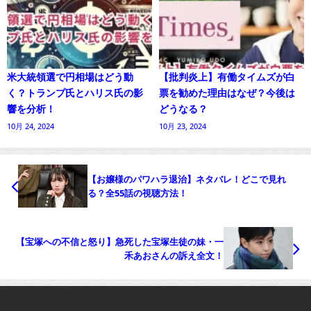
米大統領選で円相場はどう動
【批判炎上】有働タイムズが白
く？トランプ氏とハリス氏の影
票を勧めた理由はなぜ？今後は
響を分析！
どうなる？
10月 24, 2024
10月 23, 2024
【お嬢様のパワハラ退治】ネタバレ！どこで見れ
る？全55話の視聴方法！
【宝塚への不信と怒り】急死した宝塚生徒の妹・一
禾あおさんの訴え全文！