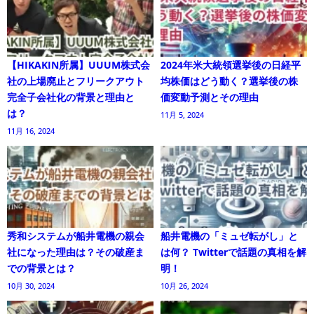
【HIKAKIN所属】UUUM株式会
2024年米大統領選挙後の日経平
社の上場廃止とフリークアウト
均株価はどう動く？選挙後の株
完全子会社化の背景と理由と
価変動予測とその理由
は？
11月 5, 2024
11月 16, 2024
秀和システムが船井電機の親会
船井電機の「ミュゼ転がし」と
社になった理由は？その破産ま
は何？ Twitterで話題の真相を解
での背景とは？
明！
10月 30, 2024
10月 26, 2024