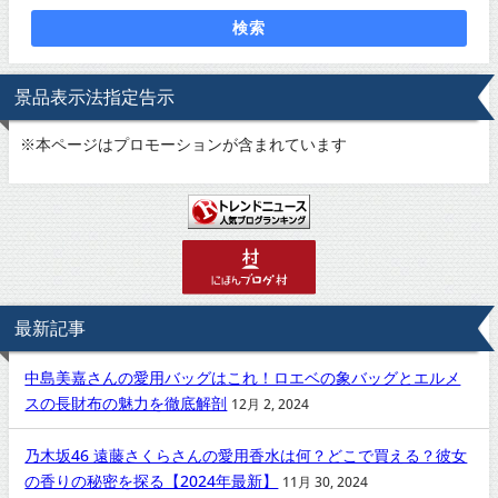
検索
景品表示法指定告示
※
本ページはプロモーションが含まれています
最新記事
中島美嘉さんの愛用バッグはこれ！ロエベの象バッグとエルメ
スの長財布の魅力を徹底解剖
12月 2, 2024
乃木坂46 遠藤さくらさんの愛用香水は何？どこで買える？彼女
の香りの秘密を探る【2024年最新】
11月 30, 2024