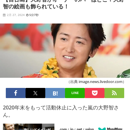
智の絵画も飾られている！
2月 27, 2024
5分7秒
（出典 image.news.livedoor.com）
LINE
2020年末をもって活動休止に入った嵐の大野智さ
ん。