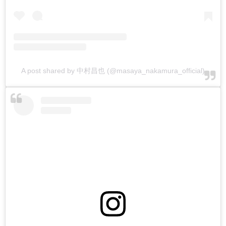
A post shared by 中村昌也 (@masaya_nakamura_official)