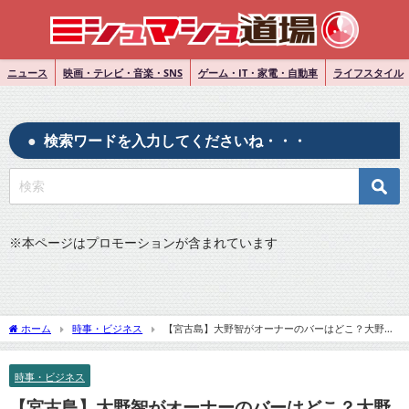
ニュース
映画・テレビ・音楽・SNS
ゲーム・IT・家電・自動車
ライフスタイル
検索ワードを入力してくださいね・・・
※
本ページはプロモーションが含まれています
ホーム
時事・ビジネス
【宮古島】大野智がオーナーのバーはどこ？大野智
の絵画も飾られている！
時事・ビジネス
【宮古島】大野智がオーナーのバーはどこ？大野