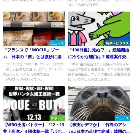
ついてTwitterの反応...
ニュース
時事・ビジネス
『フランスで「MOCHI」ブー
『100日後に死ぬワニ』続編開始
ム 日本の「餅」とは微妙に違
に冷やかな理由は？電通案件疑
う』について
惑とその影響！
『フランスで「MOCHI」ブーム 日本の
「100日後に死ぬワニ」続編への冷ややか
「餅」とは微妙に違う』についてTwitter
な反応の理由と電通疑惑、アニメ映画の失
の反応 パリっ子たちの間で最近
敗を徹底解説。ファンの失望と今後の展望
「MOCHI」が流行ってい...
について詳しく解説します...
スポーツ
ニュース
【WBO王者バトラー】『12・13
【事実かデマか】「竹島のアシ
井上尚弥と４団体統一戦「ボク
カは日本の乱獲で絶滅」韓国の