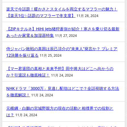
楽天で今話題！暖かさとスタイルを両立するマフラーの魅力！
【楽天1位✨話題のマフラーで冬支度】
11月 28, 2024
【ZIPキテルネ】HiHi Jets猪狩蒼弥が紹介！寒さを乗り切る最新
あったか家電＆加湿器特集
11月 27, 2024
侍ジャパン敗戦の真因は辰己涼介の“未来人”発言か？ プレミア
12決勝を振り返る
11月 25, 2024
【マー君退団の真相と未来予想】田中将大はどこへ向かうの
か？引退説も徹底検証！
11月 24, 2024
NHKドラマ「3000万」見逃し配信はどこで？全話視聴する方法
を徹底解説！
11月 24, 2024
元横綱・白鵬の宮城野親方の現在の活動と相撲界での役割と
は？
11月 24, 2024