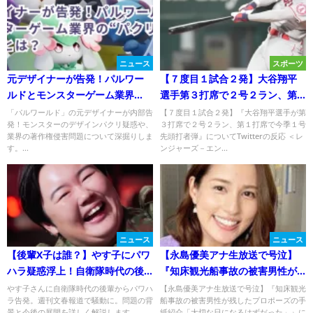
ニュース
スポーツ
元デザイナーが告発！パルワー
【７度目１試合２発】大谷翔平
ルドとモンスターゲーム業界
選手第３打席で２号２ラン、第
の“パクリ”疑惑の裏側とは？
１打席で今季１号先頭打者弾
「パルワールド」の元デザイナーが内部告
【７度目１試合２発】『大谷翔平選手が第
発！モンスターのデザインパクリ疑惑や、
３打席で２号２ラン、第１打席で今季１号
業界の著作権侵害問題について深掘りしま
先頭打者弾』についてTwitterの反応 ＜レ
す。...
ンジャーズ－エン...
ニュース
ニュース
【後輩X子は誰？】やす子にパワ
【永島優美アナ生放送で号泣】
ハラ疑惑浮上！自衛隊時代の後
『知床観光船事故の被害男性が
輩が告発！
残したプロポーズの手紙紹介
やす子さんに自衛隊時代の後輩からパワハ
【永島優美アナ生放送で号泣】『知床観光
ラ告発。週刊文春報道で騒動に。問題の背
船事故の被害男性が残したプロポーズの手
景と今後の展開を詳しく解説します。...
紙紹介「大切な日になるはずだった」』に