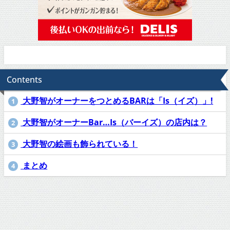
Contents
大野智がオーナーをつとめるBARは「Is（イズ）」!
1
大野智がオーナーBar…Is（バーイズ）の店内は？
2
大野智の絵画も飾られている！
3
まとめ
4