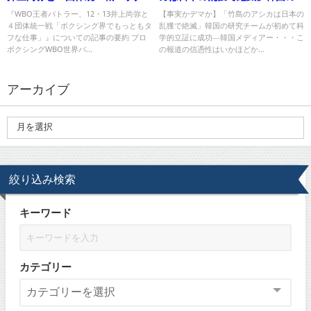
シング界でもっともタフな仕
研究チームが初めて科学的立証
『WBO王者バトラー、12・13井上尚弥と
【事実かデマか】「竹島のアシカは日本の
４団体統一戦「ボクシング界でもっともタ
乱獲で絶滅」韓国の研究チームが初めて科
事」』について
に成功―韓国メディア
フな仕事」』についての記事の要約 プロ
学的立証に成功―韓国メディアー・・・こ
ボクシングWBO世界バ...
の報道の信憑性はいかほどか...
アーカイブ
絞り込み検索
キーワード
カテゴリー