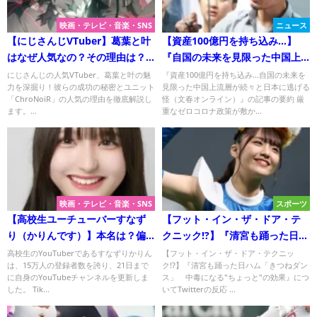
映画・テレビ・音楽・SNS
ニュース
【にじさんじVTuber】葛葉と叶
【資産100億円を持ち込み…】
はなぜ人気なの？その理由は？
『自国の未来を見限った中国上
にじさんじのスターたちを深掘
流層が続々と日本に逃げる怪』
にじさんじの人気VTuber、葛葉と叶の魅
『資産100億円を持ち込み…自国の未来を
力を深掘り！彼らの成功の秘密とユニット
見限った中国上流層が続々と日本に逃げる
り！
についてTwitterの反応
「ChroNoiR」の人気の理由を徹底解説し
怪（文春オンライン）』の記事の要約 厳
ます。...
重なゼロコロナ政策が敷か...
映画・テレビ・音楽・SNS
スポーツ
【高校生ユーチューバーすなず
【フット・イン・ザ・ドア・テ
り（かりんです）】本名は？偏
クニック!?】『清宮も踊った日ハ
差値の高い高校？驚異の得点で
ム「きつねダンス」 中毒にな
高校生のYouTuberであるすなずりかりん
【フット・イン・ザ・ドア・テクニッ
は、15万人の登録者数を誇り、21日まで
ク!?】『清宮も踊った日ハム「きつねダン
不正疑う声も！
る"ちょっと"の効果』について
に自身のYouTubeチャンネルを更新しま
ス」 中毒になる"ちょっと"の効果』につ
Twitterの反応
した。 Tik...
いてTwitterの反応 ...