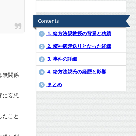
Contents
1. 緒方法親教授の背景と功績
1
2. 精神病院送りとなった経緯
2
3. 事件の詳細
3
4. 緒方法親氏の経歴と影響
4
は無関係
まとめ
5
官に妄想
したこと