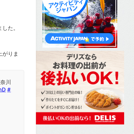
ました。
上がりま
神奈川
omD
#