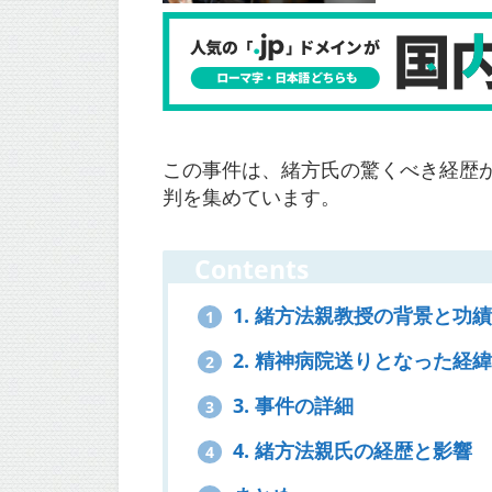
この事件は、緒方氏の驚くべき経歴
判を集めています。
Contents
1. 緒方法親教授の背景と功
1
2. 精神病院送りとなった経
2
3. 事件の詳細
3
4. 緒方法親氏の経歴と影響
4