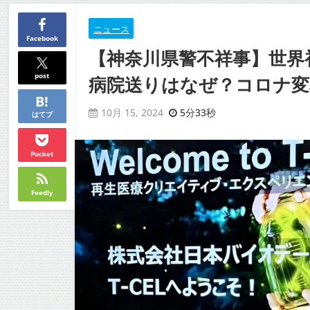
ニュース
Facebook
【神奈川県警不祥事】世界
post
病院送りはなぜ？コロナ変
5分33秒
10月 15, 2024
はてブ
Pocket
Feedly