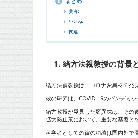
まとめ
5
共有:
いいね:
関連
1. 緒方法親教授の背景
緒方法親教授は、コロナ変異株の発
彼の研究は、COVID-19のパンデ
緒方教授が発見した変異株は、その
拡大防止策において、重要な基盤と
科学者としての彼の功績は国内外で