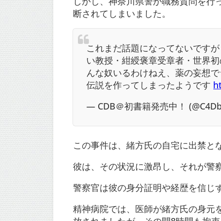
しかし、神奈川県警が職務質問を行
断されてしまいました。
これまだ話題になってないですが
い教授・紺綬褒章受章者・世界初
んな奴いるわけねえ、薬の妄想で
伝説を作ってしまったようです
h
— CDB＠初書籍発売中！ (@C4Dbe
この事件は、緒方氏の自宅に出禁と
彼は、その状況に激昂し、それが警
警察官は彼の身分証明や経歴を信じ
精神病院では、医師が緒方氏の身元