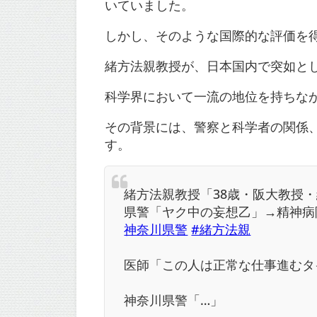
いていました。
しかし、そのような国際的な評価を
緒方法親教授が、日本国内で突如と
科学界において一流の地位を持ちな
その背景には、警察と科学者の関係
す。
緒方法親教授「38歳・阪大教授
県警「ヤク中の妄想乙」→精神病
神奈川県警
#緒方法親
医師「この人は正常な仕事進むタ
神奈川県警「…」