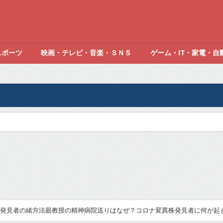
スポーツ
映画・テレビ・音楽・ＳＮＳ
ゲーム・IT・家電・自
発見者の緒方法親教授の精神病院送りはなぜ？コロナ変異株発見者に何が起