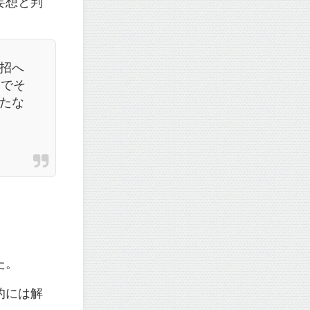
妄想と判
招へ
さでそ
たな
。
た。
的には解