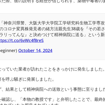
った際、彼の説明する経歴が信じられず、薬物中毒者の
「神奈川県警、大阪大学大学院工学研究科生物工学専攻
のコロナ変異株発見者の緒方法親先生38歳を『その若
ラリってんな』と決めつけて精神病院に送る」という新
ttps://t.co/6vWc4f8reS
ginner)
October 14, 2024
なっていた業者が訪れたことをきっかけに発生しました
察を呼ぶ騒ぎに発展しました。
ず、結果として精神病院への送致という事態に至りまし
を確認し、「本物の教授です」と弁明したことで、最終