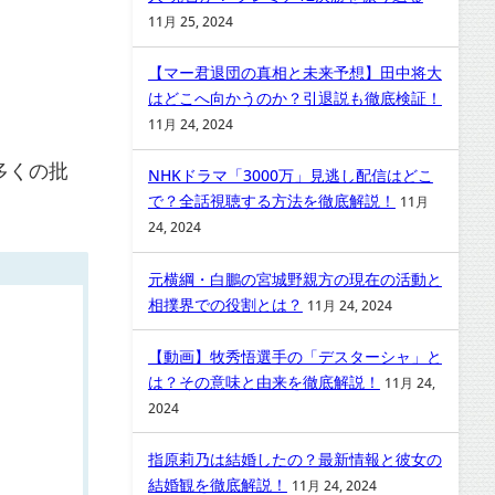
11月 25, 2024
【マー君退団の真相と未来予想】田中将大
はどこへ向かうのか？引退説も徹底検証！
11月 24, 2024
多くの批
NHKドラマ「3000万」見逃し配信はどこ
で？全話視聴する方法を徹底解説！
11月
24, 2024
元横綱・白鵬の宮城野親方の現在の活動と
相撲界での役割とは？
11月 24, 2024
【動画】牧秀悟選手の「デスターシャ」と
は？その意味と由来を徹底解説！
11月 24,
2024
指原莉乃は結婚したの？最新情報と彼女の
結婚観を徹底解説！
11月 24, 2024