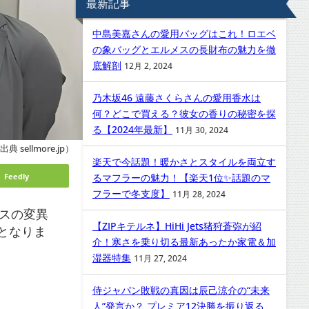
最新記事
中島美嘉さんの愛用バッグはこれ！ロエベ
の象バッグとエルメスの長財布の魅力を徹
底解剖
12月 2, 2024
乃木坂46 遠藤さくらさんの愛用香水は
何？どこで買える？彼女の香りの秘密を探
る【2024年最新】
11月 30, 2024
出典 sellmore.jp）
楽天で今話題！暖かさとスタイルを両立す
Feedly
るマフラーの魅力！【楽天1位✨話題のマ
フラーで冬支度】
11月 28, 2024
ルスの変異
【ZIPキテルネ】HiHi Jets猪狩蒼弥が紹
となりま
介！寒さを乗り切る最新あったか家電＆加
湿器特集
11月 27, 2024
侍ジャパン敗戦の真因は辰己涼介の“未来
人”発言か？ プレミア12決勝を振り返る