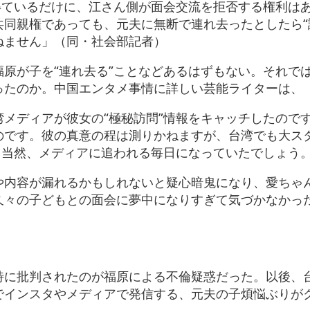
得ているだけに、江さん側が面会交流を拒否する権利は
同親権であっても、元夫に無断で連れ去ったとしたら“
ねません」（同・社会部記者）
原が子を“連れ去る”ことなどあるはずもない。それで
ったのか。中国エンタメ事情に詳しい芸能ライターは、
メディアが彼女の“極秘訪問”情報をキャッチしたので
のです。彼の真意の程は測りかねますが、台湾でも大ス
、当然、メディアに追われる毎日になっていたでしょう
や内容が漏れるかもしれないと疑心暗鬼になり、愛ちゃ
久々の子どもとの面会に夢中になりすぎて気づかなかっ
特に批判されたのが福原による不倫疑惑だった。以後、
でインスタやメディアで発信する、元夫の子煩悩ぶりが