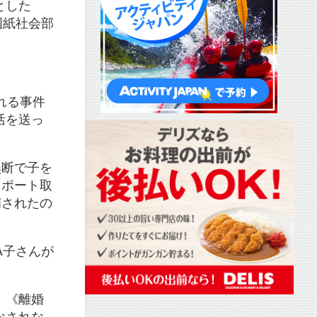
とした
国紙社会部
れる事件
活を送っ
無断で子を
スポート取
捕されたの
A子さんが
、《離婚
なされな