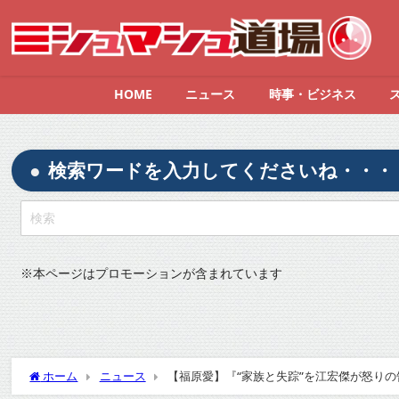
HOME
ニュース
時事・ビジネス
検索ワードを入力してくださいね・・・
※
本ページはプロモーションが含まれています
ホーム
ニュース
【福原愛】『“家族と失踪”を江宏傑が怒りの