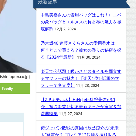
最新記事
中島美嘉さんの愛用バッグはこれ！ロエベ
の象バッグとエルメスの長財布の魅力を徹
底解剖
12月 2, 2024
乃木坂46 遠藤さくらさんの愛用香水は
何？どこで買える？彼女の香りの秘密を探
る【2024年最新】
11月 30, 2024
楽天で今話題！暖かさとスタイルを両立す
hinippon.co.jp）
るマフラーの魅力！【楽天1位✨話題のマ
フラーで冬支度】
11月 28, 2024
Feedly
【ZIPキテルネ】HiHi Jets猪狩蒼弥が紹
介！寒さを乗り切る最新あったか家電＆加
湿器特集
11月 27, 2024
侍ジャパン敗戦の真因は辰己涼介の“未来
人”発言か？ プレミア12決勝を振り返る