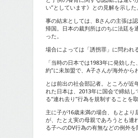
い”としています》との見解を示した
事の結末としては、Bさんの主張は認
帰国。日本の裁判所はのちに法廷を通
った。
場合によっては「誘拐罪」に問われ
「当時の日本では1983年に発効した
約”に未加盟で、A子さんが海外から
とは前出の社会部記者。ところが近
れた日本は、2013年に国会で締結
る“連れ去り”行為を規制することを
主に子が16歳未満の場合、もとよ
が、たとえ実の母親であろうとも連れ
る子へのDV行為の有無などの例外