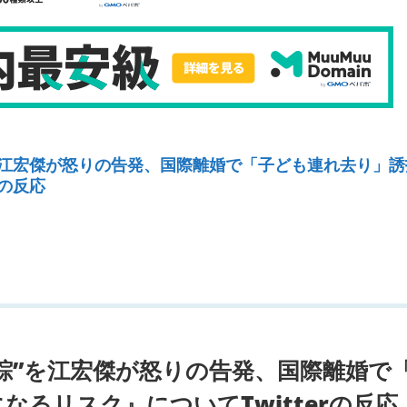
を江宏傑が怒りの告発、国際離婚で「子ども連れ去り」誘
rの反応
踪”を江宏傑が怒りの告発、国際離婚で
なるリスク』についてTwitterの反応