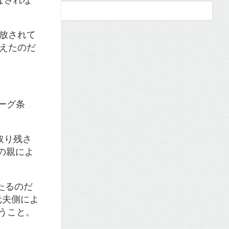
釈放されて
伝えたのだ
ーグ条
取り残さ
の親によ
たるのだ
元夫側によ
うこと。