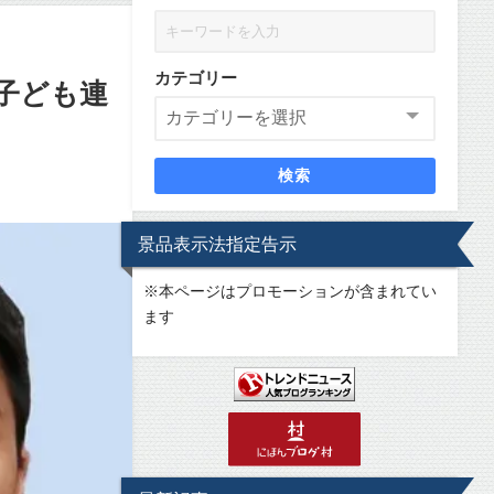
カテゴリー
子ども連
検索
景品表示法指定告示
※
本ページはプロモーションが含まれてい
ます