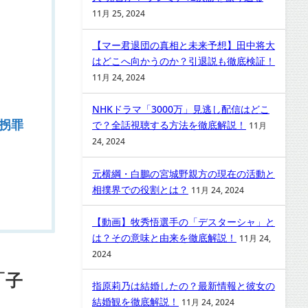
11月 25, 2024
【マー君退団の真相と未来予想】田中将大
はどこへ向かうのか？引退説も徹底検証！
11月 24, 2024
NHKドラマ「3000万」見逃し配信はどこ
拐罪
で？全話視聴する方法を徹底解説！
11月
24, 2024
元横綱・白鵬の宮城野親方の現在の活動と
相撲界での役割とは？
11月 24, 2024
【動画】牧秀悟選手の「デスターシャ」と
は？その意味と由来を徹底解説！
11月 24,
2024
「子
指原莉乃は結婚したの？最新情報と彼女の
結婚観を徹底解説！
11月 24, 2024