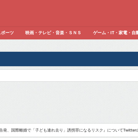
スポーツ
映画・テレビ・音楽・ＳＮＳ
ゲーム・IT・家電・自
告発、国際離婚で「子ども連れ去り」誘拐罪になるリスク』についてTwitter