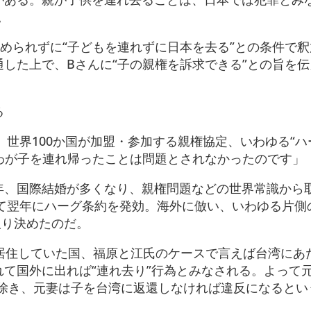
。
められずに“子どもを連れずに日本を去る”との条件で
した上で、Bさんに“子の親権を訴求できる”との旨を
る
、世界100か国が加盟・参加する親権協定、いわゆる“ハ
わが子を連れ帰ったことは問題とされなかったのです」
年、国際結婚が多くなり、親権問題などの世界常識から
して翌年にハーグ条約を発効。海外に倣い、いわゆる片側
取り決めたのだ。
り居住していた国、福原と江氏のケースで言えば台湾にあ
て国外に出れば“連れ去り”行為とみなされる。よって
を除き、元妻は子を台湾に返還しなければ違反になるとい