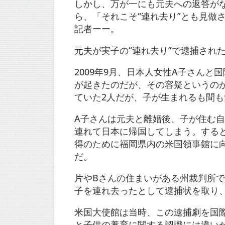
しかし、万が一にも元夫への返答が
ら、「それこそ“連れ去り”とも見做
記者ーー。
元夫が実子の“連れ去り”で逮捕され
2009年9月、日本人女性A子さん
が起きたのだが、その容疑というの
ていた2人だが、子が生まれるも間
A子さんは元夫と離婚後、子が住む
連れて日本に帰国してしまう。する
得のために福岡県内の米国領事館に
だ。
片やBさんの住まいがある州裁判所で
子を連れ去ったとして逮捕状を取り
米国大使館は当時、この逮捕劇を国
と子供の養育に関する認識には違い