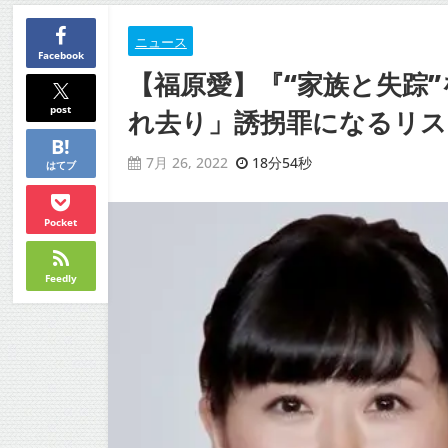
ニュース
Facebook
【福原愛】『“家族と失踪
post
れ去り」誘拐罪になるリスク
18分54秒
7月 26, 2022
はてブ
Pocket
Feedly