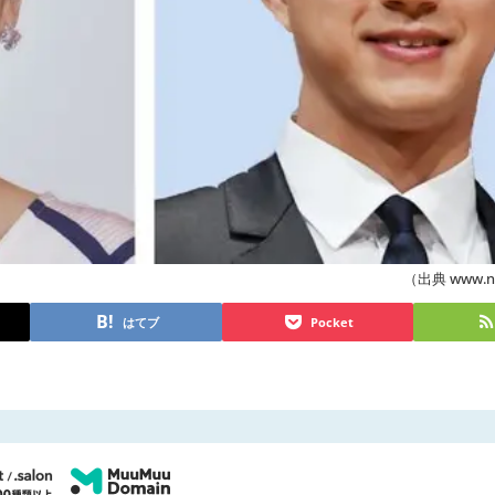
（出典 www.nis
はてブ
Pocket