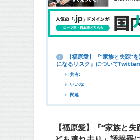
【福原愛】『“家族と失踪”
1
になるリスク』についてTwitte
共有:
いいね:
関連
【福原愛】『“家族と失
ども連れ去り」誘拐罪に