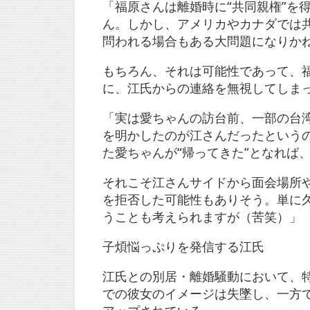
「福原さんは離婚時に“共同親権”を
ん。しかし、アメリカやカナダでは共
問われる場合もある大問題になりか
もちろん、それは可能性であって、福
に、江氏からの連絡を無視してしま
「実は愛ちゃんの訪台前、一部の台湾
を明かしたのが江さんだったという
た愛ちゃんが“帰ってきた”となれば
それこそ江さんサイドから面会場所
を拒否した可能性もありそう。単に
うことも考えられますが（苦笑）」
子煩悩っぷりを発信する江氏
江氏との別居・離婚騒動において、
での彼女のイメージは失墜し、一方