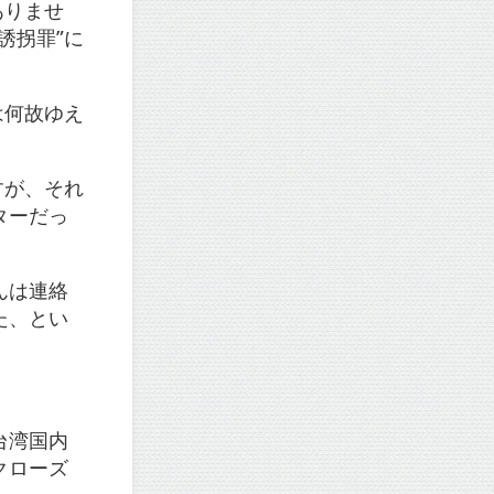
ありませ
誘拐罪”に
は何故ゆえ
すが、それ
ターだっ
。
んは連絡
た、とい
台湾国内
クローズ