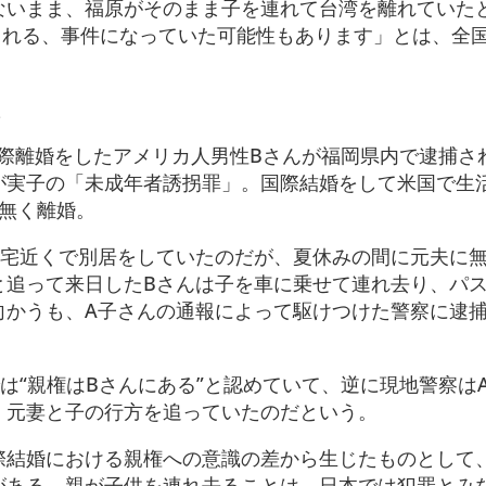
ないまま、福原がそのまま子を連れて台湾を離れていた
される、事件になっていた可能性もあります」とは、全
た
と国際離婚をしたアメリカ人男性Bさんが福岡県内で逮捕さ
が実子の「未成年者誘拐罪」。国際結婚をして米国で生
も無く離婚。
自宅近くで別居をしていたのだが、夏休みの間に元夫に
と追って来日したBさんは子を車に乗せて連れ去り、パ
向かうも、A子さんの通報によって駆けつけた警察に逮
は“親権はBさんにある”と認めていて、逆に現地警察は
、元妻と子の行方を追っていたのだという。
際結婚における親権への意識の差から生じたものとして
がある。親が子供を連れ去ることは、日本では犯罪とみ