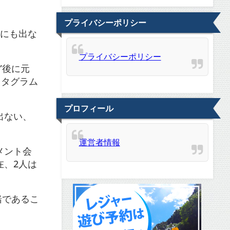
プライバシーポリシー
話にも出な
プライバシーポリシー
”後に元
スタグラム
プロフィール
出ない、
運営者情報
メント会
在、2人は
緒であるこ