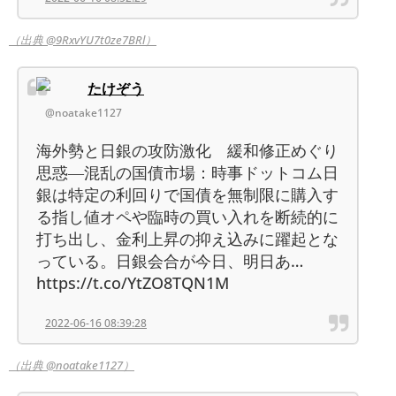
（出典 @9RxvYU7t0ze7BRl）
たけぞう
@noatake1127
海外勢と日銀の攻防激化 緩和修正めぐり
思惑―混乱の国債市場：時事ドットコム日
銀は特定の利回りで国債を無制限に購入す
る指し値オペや臨時の買い入れを断続的に
打ち出し、金利上昇の抑え込みに躍起とな
っている。日銀会合が今日、明日あ…
https://t.co/YtZO8TQN1M
2022-06-16 08:39:28
（出典 @noatake1127）