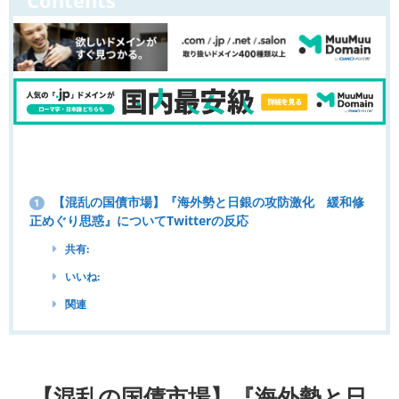
Contents
【混乱の国債市場】『海外勢と日銀の攻防激化 緩和修
1
正めぐり思惑』についてTwitterの反応
共有:
いいね:
関連
【混乱の国債市場】『海外勢と日