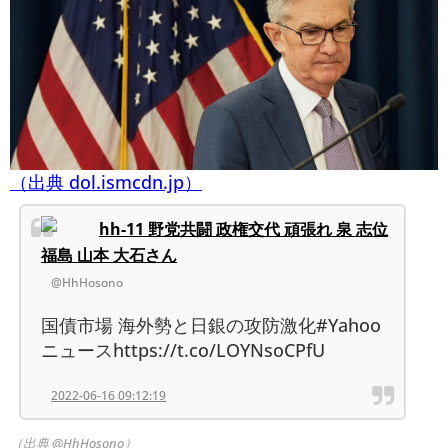
（出典 dol.ismcdn.jp）
hh-11 野党共闘 政権交代 頑張れ 泉 志位
福島 山本 大石さん
@HhHosono
国債市場 海外勢と日銀の攻防激化#Yahoo
ニュースhttps://t.co/LOYNsoCPfU
2022-06-16 09:12:19
（出典 @HhHosono）