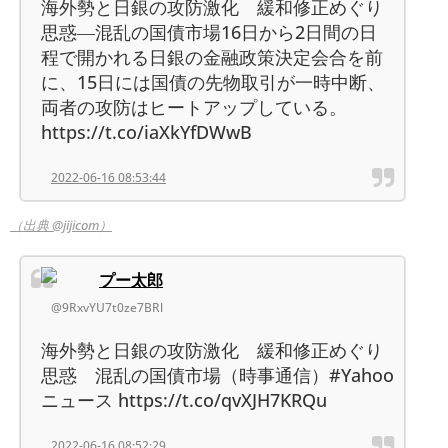
海外勢と日銀の攻防激化 緩和修正めぐり
思惑―混乱の国債市場16日から2日間の日
程で開かれる日銀の金融政策決定会合を前
に、15日には国債の先物取引が一時中断、
両者の攻防はヒートアップしている。
https://t.co/iaXkYfDWwB
2022-06-16 08:53:44
（出典 @jijicom）
プー太郎
@9RxvYU7t0ze7BRl
海外勢と日銀の攻防激化 緩和修正めぐり
思惑 混乱の国債市場（時事通信）#Yahoo
ニュース https://t.co/qvXJH7KRQu
2022-06-16 08:52:29