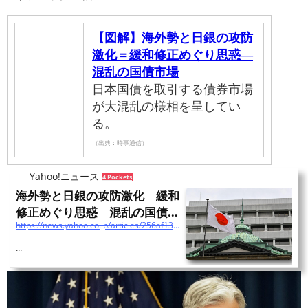
【図解】海外勢と日銀の攻防
激化＝緩和修正めぐり思惑―
混乱の国債市場
日本国債を取引する債券市場
が大混乱の様相を呈してい
る。
（出典：時事通信）
Yahoo!ニュース
4 Pockets
海外勢と日銀の攻防激化 緩和
修正めぐり思惑 混乱の国債市
https://news.yahoo.co.jp/articles/256af13dbfa5041c45270f6b4f14f1c5b6730fae
場（時事通信） - Yaho...
...