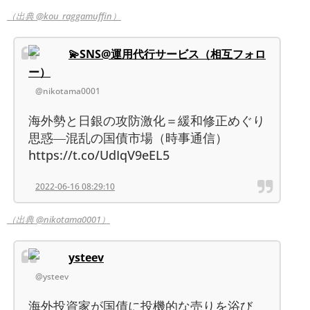
（出典 @kou_raggamuffin）
💫SNS@運用代行サービス（相互フォロ
ー）
@nikotama0001
海外勢と日銀の攻防激化＝緩和修正めぐり
思惑―混乱の国債市場（時事通信）
https://t.co/UdIqV9eEL5
2022-06-16 08:29:10
（出典 @nikotama0001）
ysteev
@ysteev
海外投資家が国債に投機的な売りを浴び