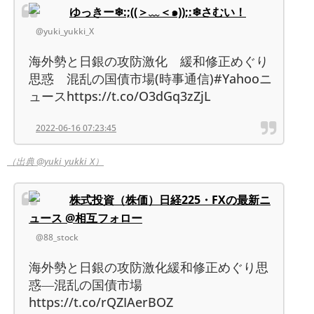
ゆっきー❄:;((＞﹏＜๑));:❄さむい！
@yuki_yukki_X
海外勢と日銀の攻防激化 緩和修正めぐり
思惑 混乱の国債市場(時事通信)#Yahooニ
ュースhttps://t.co/O3dGq3zZjL
2022-06-16 07:23:45
（出典 @yuki_yukki_X）
株式投資（株価）日経225・FXの最新ニ
ュース @相互フォロー
@88_stock
海外勢と日銀の攻防激化緩和修正めぐり思
惑―混乱の国債市場
https://t.co/rQZIAerBOZ