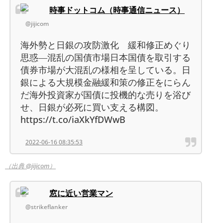
時事ドットコム（時事通信ニュース）
@jijicom
海外勢と日銀の攻防激化 緩和修正めぐり
思惑―混乱の国債市場日本国債を取引する
債券市場が大混乱の様相を呈している。日
銀による大規模金融緩和策の修正をにらん
だ海外投資家が国債に投機的な売りを浴び
せ、日銀が必死に買い支える構図。
https://t.co/iaXkYfDWwB
2022-06-16 08:35:53
（出典 @jijicom）
窓に近い営業マン
@strikeflanker