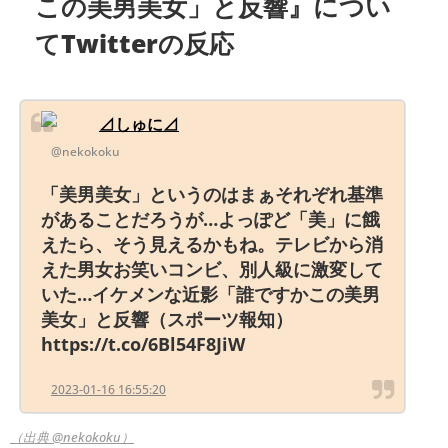
この美男美女」と反響』につい
てTwitterの反応
⊿しゅに⊿
@nekokoku
「美男美女」というのはまぁそれぞれ基準
があることだろうが…よっぽど「美」に餓
えたら、そう見えるかもね。テレビから消
えた男女お笑いコンビ、別人級に激変して
いた…イケメンな近影「誰ですかこの美男
美女」と反響（スポーツ報知）
https://t.co/6Bl54F8JiW
2023-01-16 16:55:20
（出典 @nekokoku）