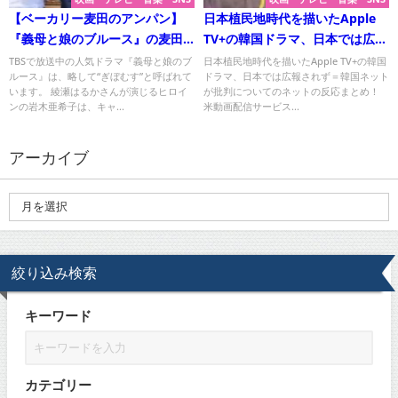
【ベーカリー麦田のアンパン】
日本植民地時代を描いたApple
『義母と娘のブルース』の麦田
TV+の韓国ドラマ、日本では広報
のパンがセブンイレブンで発
されず＝韓国ネットが批判
TBSで放送中の人気ドラマ『義母と娘のブ
日本植民地時代を描いたApple TV+の韓国
ルース』は、略して“ぎぼむす”と呼ばれて
ドラマ、日本では広報されず＝韓国ネット
売！
います。 綾瀬はるかさんが演じるヒロイ
が批判についてのネットの反応まとめ！
ンの岩木亜希子は、キャ...
米動画配信サービス...
アーカイブ
絞り込み検索
キーワード
カテゴリー