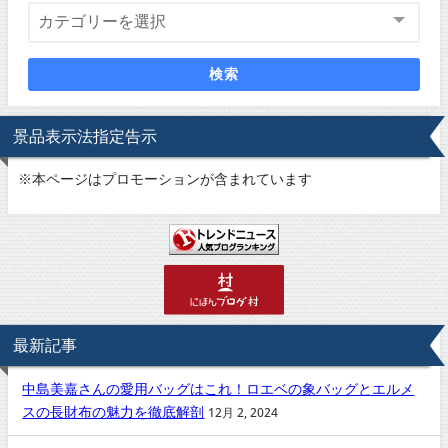
検索
景品表示法指定告示
※
本ページはプロモーションが含まれています
最新記事
中島美嘉さんの愛用バッグはこれ！ロエベの象バッグとエルメ
スの長財布の魅力を徹底解剖
12月 2, 2024