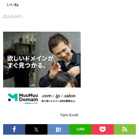
いいね:
読み込み中…
fam-8.net
LINE