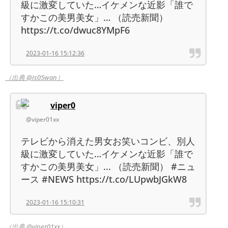
級に激変していた…イケメンな近影「誰で
すかこの美男美女」… （読売新聞）
https://t.co/dwuc8YMpF6
2023-01-16 15:12:36
（出典 @Is05wan）
viper0
@viper01xx
テレビから消えた男女お笑いコンビ、別人
級に激変していた…イケメンな近影「誰で
すかこの美男美女」... （読売新聞） #ニュ
ース #NEWS https://t.co/LUpwbJGkW8
2023-01-16 15:10:31
（出典 @viper01xx）