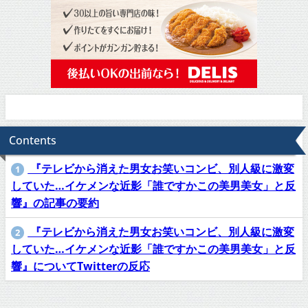
Contents
『テレビから消えた男女お笑いコンビ、別人級に激変
1
していた…イケメンな近影「誰ですかこの美男美女」と反
響』の記事の要約
『テレビから消えた男女お笑いコンビ、別人級に激変
2
していた…イケメンな近影「誰ですかこの美男美女」と反
響』についてTwitterの反応